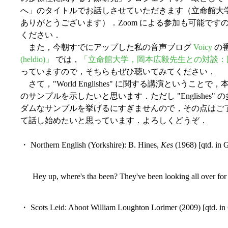
へ」のタイトルでお話しさせていただきます（立命館大
ありがとうございます）．Zoom による参加も可能です
ください．
また，今朝すでにアップした私の音声ブログ
Voicy
の
(heldio)」
では，
「立命館大学，岡本広毅先生との対談：
っていますので，そちらもぜひ聴いてみてください．
さて，"World Englishes" に関する講演という
のサンプルを示したいと思います．ただし "Englishes
ダムなサンプルを挙げるにすぎませんので，その点はご
て話し始めたいと思っています．よろしくどうぞ．
・ Northern English (Yorkshire): B. Hines,
Kes
(1968) [qtd. in 
Hey up, where's tha been? They've been looking all over for 
・ Scots Leid: Aboot William Loughton Lorimer (2009) [qtd. in