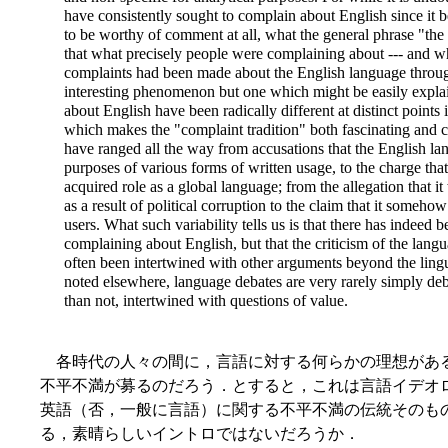
have consistently sought to complain about English since i
to be worthy of comment at all, what the general phrase "the c
that what precisely people were complaining about --- and why
complaints had been made about the English language through
interesting phenomenon but one which might be easily expla
about English have been radically different at distinct points i
which makes the "complaint tradition" both fascinating and 
have ranged all the way from accusations that the English l
purposes of various forms of written usage, to the charge that 
acquired role as a global language; from the allegation that 
as a result of political corruption to the claim that it someho
users. What such variability tells us is that there has indeed 
complaining about English, but that the criticism of the langu
often been intertwined with other arguments beyond the lingu
noted elsewhere, language debates are very rarely simply deb
than not, intertwined with questions of value.
各時代の人々の間に，言語に対する何らかの理想があ
不平不満が募るのだろう．とすると，これは言語イデオロ
英語（否，一般に言語）に関する不平不満の伝統そのも
る，素晴らしいイントロではないだろうか．