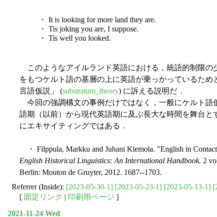
・ It is looking for more land they are.
・ Tis joking you are, I suppose.
・ Tis well you looked.
このようなアイルランド英語における，統語的制限の
をもつケルト語の基層の上に英語が乗っかっているため
言語仮説」 (
substratum_theory
) に訴える説明だ．
今回の強調構文の事例だけではなく，一般にケルト語
語期（以前）から現代英語期に及ぶ長大な時間を舞台と
にエキサイティングではある．
・ Filppula, Markku and Juhani Klemola. "English in Contact: 
English Historical Linguistics: An International Handbook.
2 vol
Berlin: Mouton de Gruyter, 2012. 1687--1703.
Referrer (Inside):
[2023-05-30-1]
[2023-05-23-1]
[2023-05-13-1]
[
[
固定リンク
|
印刷用ページ
]
2021-11-24 Wed