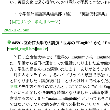
い．英語文化に深く根付いており意味が予想できないも
・ 小学館外国語辞典編集部（編） 『英語便利辞典』 
[
固定リンク
|
印刷用ページ
]
2021-11-21 Sun
#4591. 立命館大学での講演「世界の "English" から "E
■
[
world_englishes
][
notice
]
昨日，立命館大学にて「世界の "English" から "Engl
た．準備から当日の運営までお世話になりました立命館
方，学生の皆さんには感謝いたします．ありがとうござ
対面＆オンラインによるハイブリッドの形態で行ない
とになりました．講演後には，とりわけ対面で出席くだ
学域
の先生方や学生の皆さんと，2時間に及ぶ "World En
もたいへん楽しく啓発的な時間となりました．議論を通
意味するのか，また "mutual intelligibility" 
ではないか，などの的を射た数々の指摘をいただき，確