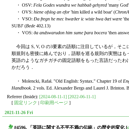
・ OSV:
Fela Godes wundra we habbað gehyred
'many God's
・ OVS:
hiene ofslog an efor
'him killed a wild boar' (
Chron
・ VSO:
Ða fregn he mec hwæðer ic wiste hwa ðæt wære
'th
SUBJ' (
Bede
402.13)
・ VOS:
ða andswarudon him sume þara bocera
'then answer
今回は S, V, O の3要素の語順に注目しているが，そこにはゲ
順規則も密接に絡んでおり，語順を巡る規則の実態はも
英語のようなガチガチの固定語順をもった言語だったわ
かだろう．
・ Molencki, Rafał. "Old English: Syntax." Chapter 19 of
Eng
Handbook.
2 vols. Ed. Alexander Bergs and Laurel J. Brinton. 
Referrer (Inside):
[2024-08-11-1]
[2022-06-11-1]
[
固定リンク
|
印刷用ページ
]
2021-11-26 Fri
#4596. 「英語に関する不平不満の伝統」の歴史的変化
[
■