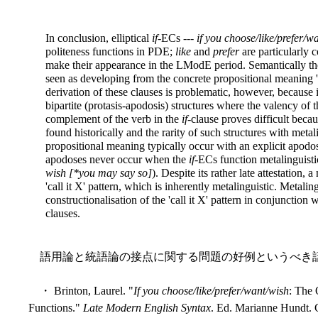
In conclusion, elliptical
if
-ECs ---
if you choose/like/prefer/w
politeness functions in PDE;
like
and
prefer
are particularly 
make their appearance in the LModE period. Semantically th
seen as developing from the concrete propositional meaning '
derivation of these clauses is problematic, however, because it
bipartite (protasis-apodosis) structures where the valency of 
complement of the verb in the
if
-clause proves difficult beca
found historically and the rarity of such structures with met
propositional meaning typically occur with an explicit apodos
apodoses never occur when the
if
-ECs function metalinguistic
wish [*you may say so]
). Despite its rather late attestation,
'call it X' pattern, which is inherently metalinguistic. Metalin
constructionalisation of the 'call it X' pattern in conjunction 
clauses.
語用論と統語論の接点に関する問題の好例というべき
・ Brinton, Laurel. "
If you choose/like/prefer/want/wish
: The 
Functions."
Late Modern English Syntax
. Ed. Marianne Hundt. 