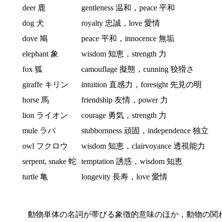
deer 鹿
gentleness 温和，peace 平和
dog 犬
royalty 忠誠，love 愛情
dove 鳩
peace 平和，innocence 無垢
elephant 象
wisdom 知恵，strength 力
fox 狐
camouflage 擬態，cunning 狡猾さ
giraffe キリン
intuition 直感力，foresight 先見の明
horse 馬
friendship 友情，power 力
lion ライオン
courage 勇気，strength 力
mule ラバ
stubbornness 頑固，independence 独立
owl フクロウ
wisdom 知恵，clairvoyance 透視能力
serpent, snake 蛇
temptation 誘惑，wisdom 知恵
turtle 亀
longevity 長寿，love 愛情
動物単体の名詞が帯びる象徴的意味のほか，動物の関