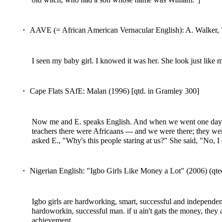
・ AAVE (= African American Vernacular English): A. Walker,
I seen my baby girl. I knowed it was her. She look just like
・ Cape Flats SAfE: Malan (1996) [qtd. in Gramley 300]
Now me and E. speaks English. And when we went one day t
teachers there were Africaans --- and we were there; they we
asked E., "Why's this people staring at us?" She said, "No, I
・ Nigerian English: "Igbo Girls Like Money a Lot" (2006) (qte
Igbo girls are hardworking, smart, successful and independent
hardoworkin, successful man. if u ain't gats the money, they 
achievement.