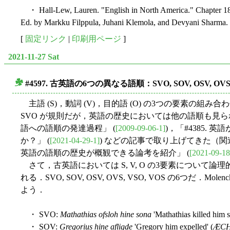
・ Hall-Lew, Lauren. "English in North America." Chapter 1
Ed. by Markku Filppula, Juhani Klemola, and Devyani Sharma.
[
固定リンク
|
印刷用ページ
]
2021-11-27 Sat
#4597. 古英語の6つの異なる語順：SVO, SOV, OSV, OVS,
■
主語 (S)，動詞 (V)，目的語 (O) の3つの要素の
SVO が規則だが，英語の歴史においては他の語順も見られ
語への語順の発達過程」 (
[2009-09-06-1]
)，「#4385.
か？」 (
[2021-04-29-1]
) などの記事で取り上げてきた（関連
英語の語順の歴史が概観できる論考を紹介」 (
[2021-09-18
さて，古英語においては S, V, O の3要素について
れる．SVO, SOV, OSV, OVS, VSO, VOS の6つだ．Mol
よう．
・ SVO:
Mathathias ofsloh hine sona
'Mathathias killed him s
・ SOV:
Gregorius hine afligde
'Gregory him expelled' (
ÆC