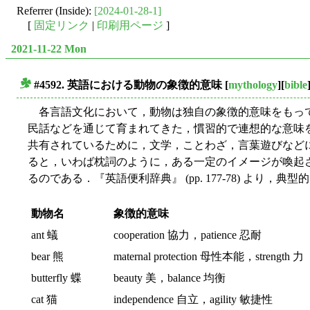
Referrer (Inside):
[2024-01-28-1]
[
固定リンク
|
印刷用ページ
]
2021-11-22 Mon
#4592. 英語における動物の象徴的意味
[
mythology
][
bible
■
各言語文化において，動物は独自の象徴的意味をもっ
民話などを通じて育まれてきた，慣習的で連想的な意味
共有されているために，文学，ことわざ，言葉遊びなど
ると，いわば枕詞のように，ある一定のイメージが喚起
るのである．『英語便利辞典』 (pp. 177-78) より，
動物名
象徴的意味
ant 蟻
cooperation 協力，patience 忍耐
bear 熊
maternal protection 母性本能，strength 力
butterfly 蝶
beauty 美，balance 均衡
cat 猫
independence 自立，agility 敏捷性