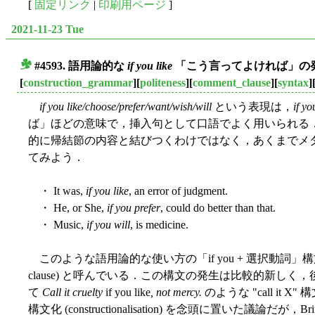
[
固定リンク
|
印刷用ページ
]
2021-11-23 Tue
#4593. 語用論的な
if you like
「こう言ってよければ」の
■
[
construction_grammar
][
politeness
][
comment_clause
][
syntax
]
if you like/choose/prefer/want/wish/will
という表現は，
if yo
ば」ほどの意味で，挿入句として口語でよく用いられる
的に帰結節の内容と結びつくわけではなく，あくまでメ
てみよう．
・ It was,
if you like
, an error of judgment.
・ He, or She,
if you prefer
, could do better than that.
・ Music,
if you will
, is medicine.
このような語用論的な使い方の「if you + 選択動詞」構文を，Br
clause) と呼んでいる．この構文の発生は比較的新し
て
Call it cruelty
if you like
, not mercy.
のような "call i
構文化 (constructionalisation) を念頭に置いた議論だが