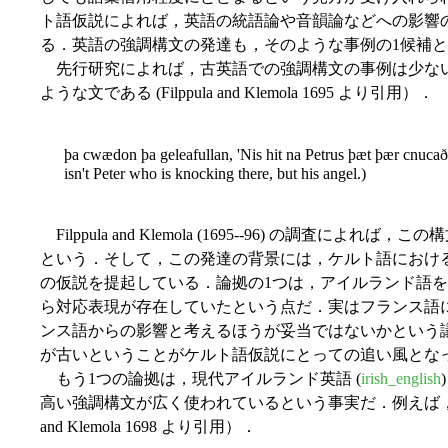
ト語仮説によれば，英語の統語論や音韻論などへの影響
る．英語の強調構文の発達も，そのような事例の1候補
先行研究によれば，古英語での強調構文の事例は少な
ような文である (Filppula and Klemola 1695 より引用）．
þa cwædon þa geleafullan, 'Nis hit na Petrus þæt þær cnucað, a
isn't Peter who is knocking there, but his angel.)
Filppula and Klemola (1695--96) の調査
という．そして，この発達の背景には，ケルト語におけ
の仮説を提起している．論拠の1つは，アイルランド語
ら対応表現が存在していたという点だ．実はフランス語
ンス語からの影響と考えるほうが妥当ではないかという
が古いということがケルト語仮説にとっての追い風とな
もう1つの論拠は，現代アイルランド英語 (
irish_english
高い強調構文が広く使われているという事実だ．例えば，次のよ
and Klemola 1698 より引用）．