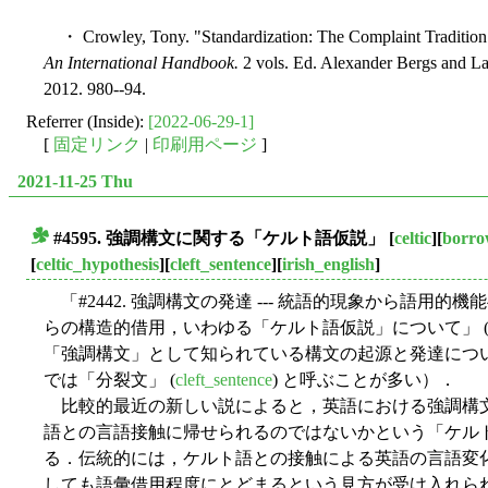
・ Crowley, Tony. "Standardization: The Complaint Tradition
An International Handbook.
2 vols. Ed. Alexander Bergs and Lau
2012. 980--94.
Referrer (Inside):
[2022-06-29-1]
[
固定リンク
|
印刷用ページ
]
2021-11-25 Thu
#4595. 強調構文に関する「ケルト語仮説」
[
celtic
][
borro
■
[
celtic_hypothesis
][
cleft_sentence
][
irish_english
]
「#2442. 強調構文の発達 --- 統語的現象から語用的機能
らの構造的借用，いわゆる「ケルト語仮説」について」 
「強調構文」として知られている構文の起源と発達につ
では「分裂文」 (
cleft_sentence
) と呼ぶことが多い）．
比較的最近の新しい説によると，英語における強調構
語との言語接触に帰せられるのではないかという「ケルト
る．伝統的には，ケルト語との接触による英語の言語変
しても語彙借用程度にとどまるという見方が受け入れら