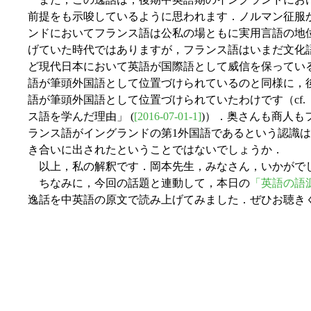
前提をも示唆しているように思われます．ノルマン征服
ンドにおいてフランス語は公私の場ともに実用言語の地
げていた時代ではありますが，フランス語はいまだ文化
ど現代日本において英語が国際語として威信を保ってい
語が筆頭外国語として位置づけられているのと同様に，
語が筆頭外国語として位置づけられていたわけです（cf. 「
ス語を学んだ理由」 (
[2016-07-01-1]
)）．奥さんも商人も
ランス語がイングランドの第1外国語であるという認識
き合いに出されたということではないでしょうか．
以上，私の解釈です．岡本先生，みなさん，いかがで
ちなみに，今回の話題と連動して，本日の
「英語の語源が
逸話を中英語の原文で読み上げてみました．ぜひお聴き