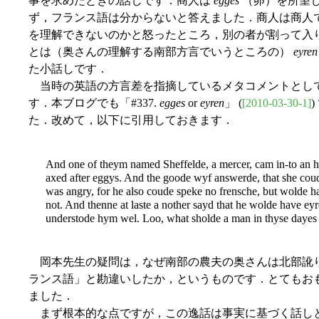
事を求めたときの話しです．商人は
egges
（卵）を所望
ず，フランス語は分からないと答えました．商人は商人
を理解できないのかと怒ったところ，別の者が割って入
とは（奥さんの理解する南部方言でいうところの）
eyren
た小話しです．
当時の英語の方言差を指摘しているメタコメントとし
す．本ブログでも「#337.
egges
or
eyren
」 (
[2010-03-30-1]
た．改めて，以下に引用しておきます．
And one of theym named Sheffelde, a mercer, cam in-to an h
axed after eggys. And the goode wyf answerde, that she cou
was angry, for he also coude speke no frensche, but wolde 
not. And thenne at laste a nother sayd that he wolde have ey
understode hym wel. Loo, what sholde a man in thyse dayes 
岡本先生の疑問は，なぜ南部の農夫の奥さんは北部訛
ランス語」と勘違いしたか，というものです．とてもお
ました．
まず根本的な点ですが，この逸話は事実に基づく話しという