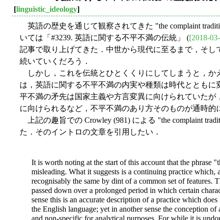
[
linguistic_ideology
]
英語の歴史を通じて観察されてきた "the complaint tr
いては「#3239. 英語に関する不平不満の伝統」 (
[2018-03-
記事で取り上げてきた．中世から現代に至るまで，そし
続いていくだろう．
しかし，これを伝統とひとくくりにしてしまうと，か
は，英語に関する不平不満の内実や種類は時代とともに
平不満の矛先は国家主義や方言変異に向けられていたが，
に向けられるなど，不平不満のあり方そのものが通時的
上記の趣旨での Crowley (981) による "the complain
た．そのイントロの文章を引用したい．
It is worth noting at the start of this account that the phrase "
misleading. What it suggests is a continuing practice which, al
recognisably the same by dint of a common set of features. Th
passed down over a prolonged period in which certain charact
sense this is an accurate description of a practice which does 
the English language; yet in another sense the conception of a
and non-specific for analytical purposes. For while it is undou