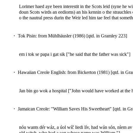
Lorimer haed aye been interestit in the Scots leid (syne he wi
doun Scots wirds an eedioms) an his kennin o the strauchles o 
o the nautral press durin the Weir led him tae feel that someth
・ Tok Pisin: from Mühlhäusler (1986) [qtd. in Gramley 223]
em i tok se papa i gat sik ["he said that the father was sick"]
・ Hawaiian Creole English: from Bickerton (1981) [qtd. in Gr
Jan bin go wok a hospital ["John would have worked at the h
・ Jamaican Creole: "William Saves His Sweetheart" [qtd. in G
nóu wants dér wáz, a úol wíč liedi lív, had wán són, níem a
old witch, who had a son whose name was William."]