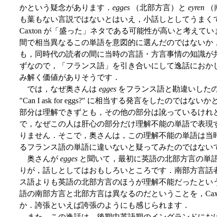
かという疑念があります．
egges
（北部方言）と
eyren
（
も葉もない言説ではないとはいえ，小話しとしてうまく
Caxton が「盛った」ネタである可能性が高いと考え
間で相当異なるこの単語を意図的に選んだのではないか
も，同時代の読者の間に当時の言語・方言事情の知識が
ずなので，「フランス語」を引き合いにして逸話におか
み解く価値がありそうです．
では，なぜ奥さんは
egges
をフランス語と勘違いした
"Can I ask for eggs?" に相当する発言をしたの
部分は理解できずとも，その他の部分は訛っているけれ
で，なぜこの人は肝心の部分だけ理解不能の単語で表現
りません．そこで，奥さんは，この理解不能の単語は当
るフランス語の単語に違いないと疑ってみたのではない
奥さんが
egges
と聞いて，最初に英語の北部方言の単
りが，話しとしてはおもしろいところです．南部方言話
ス語よりも英語の北部方言のほうが理解不能だったとい
語の南部方言と北部方言は異なるのだということを，Cax
か．誇張といえば誇張のようにも感じられます．
また，この逸話は，後期中英語期のイングランドにお