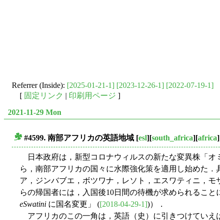
Referrer (Inside):
[2025-01-21-1]
[2023-12-26-1]
[2022-07-19-1]
[
固定リンク
|
印刷用ページ
]
2021-11-29 Mon
#4599. 南部アフリカの英語地域
[
esl
][
south_africa
][
africa
]
■
日本政府は，新型コロナウィルスの新たな変異株「オ
ら，南部アフリカの国々に水際強化策を適用し始めた．
ア，ジンバブエ，ボツワナ，レソト，エスワティニ，モ
らの帰国者には，入国後10日間の待機が求められることになると
eSwatini
に国名変更」 (
[2018-04-29-1]
)）．
アフリカのこの一角は，英語（史）に引きつけていえば