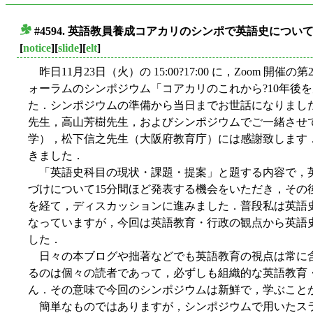
#4594. 英語教員養成コアカリのシンポで英語史につい
■
[
notice
][
slide
][
elt
]
昨日11月23日（火）の 15:00?17:00 に，Zoom 
ォーラムのシンポジウム「コアカリのこれから?10年後
た．シンポジウムの準備から当日までお世話になりまし
先生，高山芳樹先生，およびシンポジウムでご一緒させ
学），松下信之先生（大阪府教育庁）には感謝致します
きました．
「英語史科目の現状・課題・提案」と題する内容で，
づけについて15分間ほど発表する機会をいただき，その
を経て，ディスカッションに進みました．普段私は英語
なっていますが，今回は英語教育・行政の観点から英語
した．
日々の本ブログや拙著などでも英語教育の視点は常に
るのは個々の読者であって，必ずしも組織的な英語教育
ん．その意味で今回のシンポジウムは新鮮で，学ぶこと
簡単なものではありますが，シンポジウムで用いたス