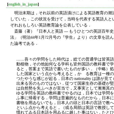
[
english_in_japan
]
明治末期は，それ以前の英語漬けによる英語教育の潮
していた．この状況を受けて，当時を代表する英語人と
ぞれおもしろい英語教育論を公表している．
斎藤（著）『日本人と英語 --- もうひとつの英語百年史』
法」（明治44年1月?2月号の『学生』より）の文章を
た論考である．
……吾々の学問をした時代は，総ての普通学は皆英語
動植物，その他如何なる学科も皆外国語の教科書で学
ると，答案まで英語で書いたものが多い．（中略）処
した国家という点から考えると，かゝる教育は一種の
つたやうな感じが起る．日本の nationality は
出来る筈のものではない．従つて国家生存の基礎が堅
は自然勢を失ふべきが至当で，又事実として漸漸其の
ゆる学問を英語の教科書でやるのは，日本では学問を
ふ事に帰着する．学問は普遍的なものだから，日本に
書物を用ゐないでも，日本人の頭と日本の言語で教へ
といふ点から考えると，（或る局部は英語で教授して
慣れてゐる日本語を用ゐるに越した事はない．たとひ