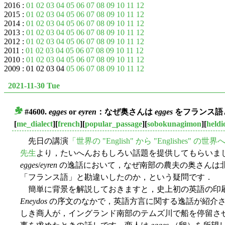
2016 :
01
02
03
04
05
06
07
08
09
10
11
12
2015 :
01
02
03
04
05
06
07
08
09
10
11
12
2014 :
01
02
03
04
05
06
07
08
09
10
11
12
2013 :
01
02
03
04
05
06
07
08
09
10
11
12
2012 :
01
02
03
04
05
06
07
08
09
10
11
12
2011 :
01
02
03
04
05
06
07
08
09
10
11
12
2010 :
01
02
03
04
05
06
07
08
09
10
11
12
2009 : 01 02 03 04
05
06
07
08
09
10
11
12
2021-11-30 Tue
#4600.
egges
or
eyren
：なぜ奥さんは
egges
をフランス語
■
[
me_dialect
][
french
][
popular_passage
][
sobokunagimon
][
heldi
先日の講演
「世界の "English" から "Englishes" の世界
先生
より，たいへんおもしろい話題を提供してもらいました．William
egges
/
eyren
の逸話において，なぜ南部の農夫の奥さんは
「フランス語」と勘違いしたのか，という疑問です．
簡単に背景を解説しておきますと，史上初の英語の印刷家であ
Eneydos
の序文のなかで，英語方言に関する逸話が紹介
しき商人が，イングランド南部のテムズ川で船を停留さ