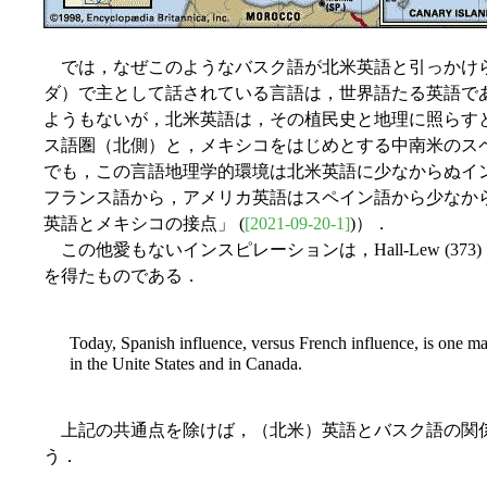
では，なぜこのようなバスク語が北米英語と引っかけ
ダ）で主として話されている言語は，世界語たる英語で
ようもないが，北米英語は，その植民史と地理に照らす
ス語圏（北側）と，メキシコをはじめとする中南米のス
でも，この言語地理学的環境は北米英語に少なからぬイ
フランス語から，アメリカ英語はスペイン語から少なからぬ言
英語とメキシコの接点」 (
[2021-09-20-1]
)）．
この他愛もないインスピレーションは，Hall-Lew (37
を得たものである．
Today, Spanish influence, versus French influence, is one ma
in the Unite States and in Canada.
上記の共通点を除けば，（北米）英語とバスク語の関
う．