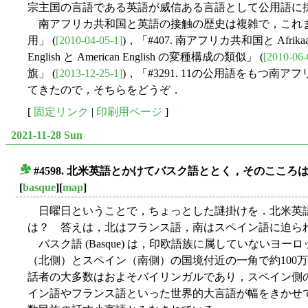
宗主国の言語である英語が威信ある言語として公用語に
南アフリカ共和国と英語の接触の歴史は複雑で，これまで
用」 (
[2010-04-05-1]
)，「#407. 南アフリカ共和国と Afrikaa
English と American English の変種構成の類似」 (
[2010-06-
旗」 (
[2013-12-25-1]
)，「#3291. 11の公用語をもつ南アフ
てきたので，そちらをどうぞ．
[
固定リンク
|
印刷用ページ
]
2021-11-28 Sun
#4598. 北米英語とかけてバスク語ととく，そのこころ
■
[
basque
][
map
]
日曜日ということで，ちょっとした謎掛けを．北米英
は？ 答えは，北はフランス語，南はスペイン語に迫られ
バスク語 (Basque) は，印欧語族に属していないヨ
（北側）とスペイン（南側）の国境付近の一角で約100
話者の大多数はおよそバイリンガルであり，スペイン側
イン語やフランス語といった世界的大言語が幅をきかせ