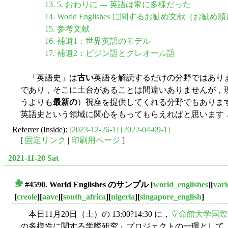
13. 5. おわりに --- 英語は常に多様だった
14. World Englishes に関するお勧め文献（お勧め
15. 参考文献
16. 補遺1：世界英語のモデル
17. 補遺2：ピジン語とクレオール語
「英語史」は
古い
英語を解読するだけの分野ではあり
であり，そこに土台があることは間違いありませんが，
うよりも
最新の
）視座を提供してくれる分野でもあります．"Wo
英語史という領域に関心をもってもらえればと思います
Referrer (Inside):
[2023-12-26-1]
[2022-04-09-1]
[
固定リンク
|
印刷用ページ
]
2021-11-20 Sat
#4590. World Englishes のサンプル
[
world_englishes
][
vari
■
[
creole
][
aave
][
south_africa
][
nigeria
][
singapore_english
]
本日11月20日（土）の 13:00?14:30 に，
立命館大学国際
の多様性に関する学際研究」プロジェクトの一環として「世界の "En