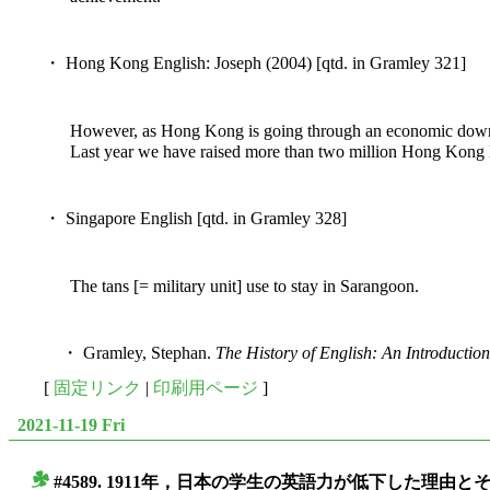
・ Hong Kong English: Joseph (2004) [qtd. in Gramley 321]
However, as Hong Kong is going through an economic down tu
Last year we have raised more than two million Hong Kong 
・ Singapore English [qtd. in Gramley 328]
The tans [= military unit] use to stay in Sarangoon.
・ Gramley, Stephan.
The History of English: An Introduction
[
固定リンク
|
印刷用ページ
]
2021-11-19 Fri
#4589. 1911年，日本の学生の英語力が低下した理由と
■