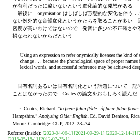
が有利だったに違いないという進化論的な発想がある．
最後に，onymisation はしばしば形態的な変化を
ない例外的な音韻変化というかたちを取ることが多い．
密度が高いわけではないので，発音に多少の不正確さや
損なわれないからだという．
Using an expression to refer onymically licenses the kind of at
change . . . because the phonological space of proper names i
lexical words, and successful reference may be achieved desp
固有名詞あるいは固有名詞化という話題について，記
ことはなかったので，Coates の論文をおもしろく読んだ
・ Coates, Richard. "
to þære fulan flóde . óf þære fulan flode
:
Hampshire."
Analysing Older English
. Ed. David Denison, Ric
Moore. Cambridge: CUP, 2012. 28--34.
Referrer (Inside):
[2023-04-06-1]
[2021-09-29-1]
[2020-12-14-1]
[
[2015-05-18-1]
[2012-07-25-1]