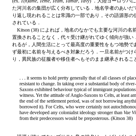
(ex.
T(h)ame
,
Teme
,
Team
,
Tamar
,
Tavy
) ．大陸ヨーロッパ
た河川名の集団が広く分布している．地名学者のあいだ
り返し現われることは常識の一部であり，その語源形の
されている．
Kitson (38) によれば，地名のなかでも主要な河川
置換されることなく，代々受け継がれてゆく傾向が強い
れるが，人間生活にとって最高度の重要性をもつ地勢で
ず最初に名前を与えるべき対象だろう．一旦名前がつけ
り，異民族の征服者や移住者へもそのまま継承されるこ
. . . it seems to hold pretty generally that of all classes of p
resistant to change. In taking over a substantial body of riv
Saxons exhibited behaviour typical of immigrant populations
witness. Yet the attitude of Anglo-Saxons to Celts, at least am
the end of the settlement period, was of not borrowing anythi
borrowed it). For Celts, who were certainly not autochthono
have developed any colonialist ideology stronger than
Vae Vi
from their predecessors would be preposterous. (Kitson 38)