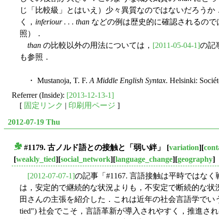
じ「比較級」とはいえ）少々異質なのではないだろうか
く，
inferiour . . . than
などの例は歴史的に確認されるので
照）．
than
の比較以外の用法については，
[2011-05-04-1]
の記事
も参照．
・ Mustanoja, T. F.
A Middle English Syntax
. Helsinki: Socié
Referrer (Inside):
[2013-12-13-1]
[
固定リンク
|
印刷用ページ
]
2012-07-19 Thu
#1179. 古ノルド語との接触と「弱い絆」
[
variation
][
cont
■
[
weakly_tied
][
social_network
][
language_change
][
geography
]
[2012-07-07-1]
の記事「#1167. 言語接触は平時では
は，安定的で継続的な状況よりも，不安定で断続的な状
田さんの主張を紹介した．これは近年の社会言語学でいうとこ
tied") 社会でこそ，言語革新が導入されやすく，推進