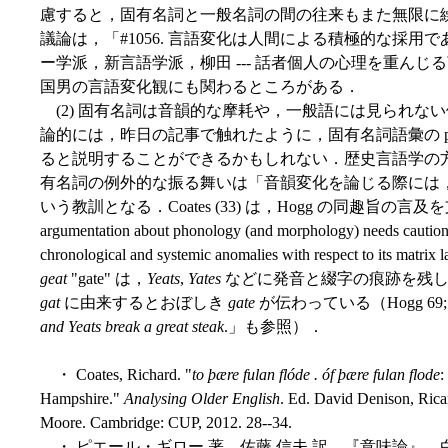
慮すると，固有名詞と一般名詞の間の往来もまた無限に
議論は，「#1056. 言語変化は人間による積極的な採用であ
ー学派，新言語学派，柳田 --- 話者個人の心理を重んじる
国男の言語変化観にも関わるところがある．
(2) 固有名詞は音韻的な摩耗や，一般語には見られな
論的には，昨日の記事で触れたように，固有名詞語彙の phonol
ると説明することができるかもしれない．歴史言語学の
有名詞の例外的な振る舞いは「音韻変化を論じる際には
いう教訓となる．Coates (33) は，Hogg の同趣旨の言及を支持しな
argumentation about phonology (and morphology) needs caution,
chronological and systemic anomalies with respect t
geat
"gate" は，
Yeats
,
Yates
などに発音と綴字の痕跡を残し
gat
に由来するとおぼしき
gate
が伝わっている（Hogg 69
and Yeats break a great steak
.」も参照）．
・ Coates, Richard. "
to þære fulan flóde . óf þære fulan flode
:
Hampshire."
Analysing Older English
. Ed. David Denison, Ric
Moore. Cambridge: CUP, 2012. 28--34.
・ ピエール・ギロー 著，佐藤 信夫 訳 『意味論』 