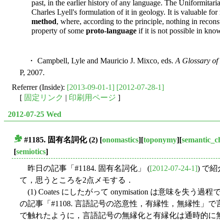
past, in the earlier history of any language. The Uniformitari
Charles Lyell's formulation of it in geology. It is valuable for
method
, where, according to the principle, nothing in recon
property of some
proto-language
if it is not possible in kn
・ Campbell, Lyle and Mauricio J. Mixco, eds.
A Glossary of 
P, 2007.
Referrer (Inside):
[2013-09-01-1]
[2012-07-28-1]
[
固定リンク
|
印刷用ページ
]
2012-07-25 Wed
#1185. 固有名詞化 (2)
[
onomastics
][
toponymy
][
semantic_c
■
[
semiotics
]
昨日の記事「#1184. 固有名詞化」 (
[2012-07-24-1]
) で紹
て，思うところを2点メモする．
(1) Coates にしたがって onymisation は意味を
の記事「#1108. 言語記号の恣意性，有縁性，無縁性
で触れたように，言語記号の無縁化と有縁化は通時的に