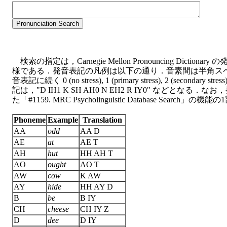
検索の指定は，Carnegie Mellon Pronouncing Dic
様である．発音表記の凡例は以下の通り．音素間は半角ス
音表記に続く 0 (no stress), 1 (primary stress), 2 (seconda
記は，"D IH1 K SH AH0 N EH2 R IY0" などとなる．
た「#1159. MRC Psycholinguistic Database Sear
Phoneme
Example
Translation
AA
odd
AA D
AE
at
AE T
AH
hut
HH AH T
AO
ought
AO T
AW
cow
K AW
AY
hide
HH AY D
B
be
B IY
CH
cheese
CH IY Z
D
dee
D IY