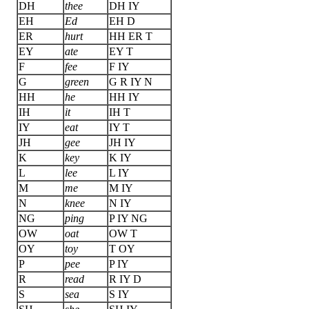
DH
thee
DH IY
EH
Ed
EH D
ER
hurt
HH ER T
EY
ate
EY T
F
fee
F IY
G
green
G R IY N
HH
he
HH IY
IH
it
IH T
IY
eat
IY T
JH
gee
JH IY
K
key
K IY
L
lee
L IY
M
me
M IY
N
knee
N IY
NG
ping
P IY NG
OW
oat
OW T
OY
toy
T OY
P
pee
P IY
R
read
R IY D
S
sea
S IY