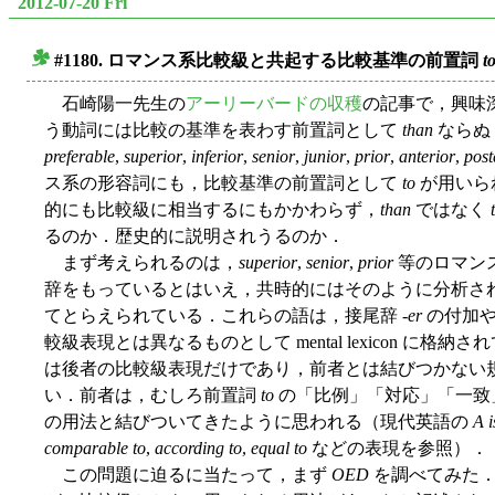
2012-07-20 Fri
#1180. ロマンス系比較級と共起する比較基準の前置詞
t
■
石崎陽一先生の
アーリーバードの収穫
の記事で，興味
う動詞には比較の基準を表わす前置詞として
than
ならぬ
preferable
,
superior
,
inferior
,
senior
,
junior
,
prior
,
anterior
,
post
ス系の形容詞にも，比較基準の前置詞として
to
が用いられ
的にも比較級に相当するにもかかわらず，
than
ではなく
るのか．歴史的に説明されうるのか．
まず考えられるのは，
superior
,
senior
,
prior
等のロマン
辞をもっているとはいえ，共時的にはそのように分析さ
てとらえられている．これらの語は，接尾辞 -
er
の付加
較級表現とは異なるものとして mental lexicon に格
は後者の比較級表現だけであり，前者とは結びつかない
い．前者は，むしろ前置詞
to
の「比例」「対応」「一致
の用法と結びついてきたように思われる（現代英語の
A i
comparable to
,
according to
,
equal to
などの表現を参照）．
この問題に迫るに当たって，まず
OED
を調べてみた