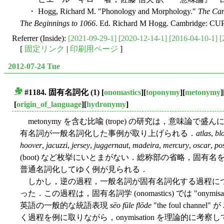
・ Hogg, Richard M. "Phonology and Morphology."
The Cam
The Beginnings to 1066
. Ed. Richard M Hogg. Cambridge: CUP,
Referrer (Inside):
[2021-09-29-1]
[2020-12-14-1]
[2016-04-10-1]
[
[
固定リンク
|
印刷用ページ
]
2012-07-24 Tue
#1184. 固有名詞化 (1)
[
onomastics
][
toponymy
][
metonymy
]
■
[
origin_of_language
][
hydronymy
]
metonymy を含む比喩 (trope) の研究は，意味
有名詞が一般名詞化した事例が取り上げられる．
atlas
,
bl
hoover
,
jacuzzi
,
jersey
,
juggernaut
,
madeira
,
mercury
,
oscar
,
pos
(boot) など枚挙にいとまがない．総称部の省略，固有
普通名詞化してゆく例が見られる．
しかし，逆の過程，一般名詞が固有名詞化する過程に
った．この過程は，固有名詞学 (onomastics) では "onymi
英語の一般的な統語表現
sēo fūle flōde
"the foul channel" が
く過程を例に取りながら，onymisation を理論的に考察している