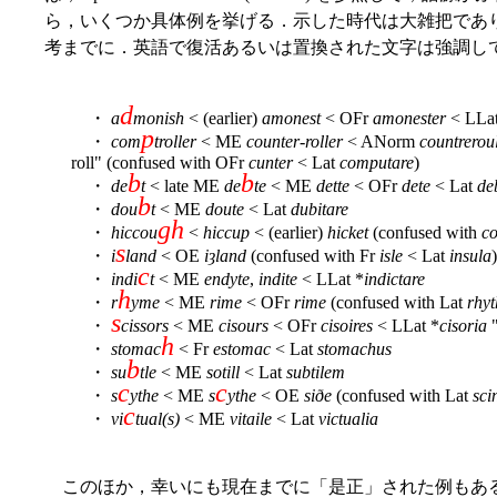
ら，いくつか具体例を挙げる．示した時代は大雑把であ
考までに．英語で復活あるいは置換された文字は強調し
d
・
a
monish
< (earlier)
amonest
< OFr
amonester
< LLa
p
・
com
troller
< ME
counter-roller
< ANorm
countrerou
roll" (confused with OFr
cunter
< Lat
computare
)
b
b
・
de
t
< late ME
de
te
< ME
dette
< OFr
dete
< Lat
de
b
・
dou
t
< ME
doute
< Lat
dubitare
gh
・
hiccou
<
hiccup
< (earlier)
hicket
(confused with
c
s
・
i
land
< OE
iȝland
(confused with Fr
isle
< Lat
insula
)
c
・
indi
t
< ME
endyte
,
indite
< LLat *
indictare
h
・
r
yme
< ME
rime
< OFr
rime
(confused with Lat
rhy
s
・
cissors
< ME
cisours
< OFr
cisoires
< LLat *
cisoria
"
h
・
stomac
< Fr
estomac
< Lat
stomachus
b
・
su
tle
< ME
sotill
< Lat
subtilem
c
c
・
s
ythe
< ME
s
ythe
< OE
siðe
(confused with Lat
sci
c
・
vi
tual(s)
< ME
vitaile
< Lat
victualia
このほか，幸いにも現在までに「是正」された例もあ