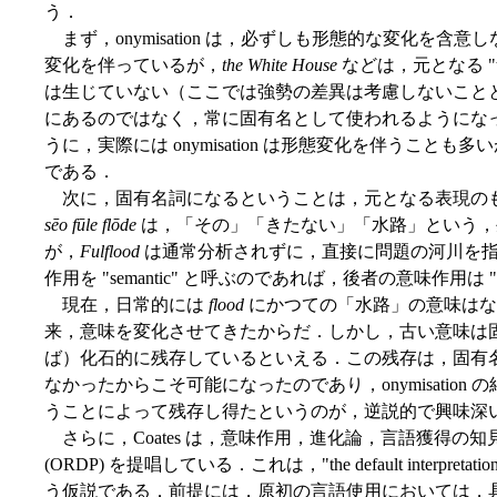
う．
まず，onymisation は，必ずしも形態的な変化を含意
変化を伴っているが，
the White House
などは，元となる "th
は生じていない（ここでは強勢の差異は考慮しないこととする）
にあるのではなく，常に固有名として使われるようにな
うに，実際には onymisation は形態変化を伴うこ
である．
次に，固有名詞になるということは，元となる表現の
sēo fūle flōde
は，「その」「きたない」「水路」という，
が，
Fulflood
は通常分析されずに，直接に問題の河川を
作用を "semantic" と呼ぶのであれば，後者の意味作用は 
現在，日常的には
flood
にかつての「水路」の意味は
来，意味を変化させてきたからだ．しかし，古い意味は
ば）化石的に残存しているといえる．この残存は，固有
なかったからこそ可能になったのであり，onymisatio
うことによって残存し得たというのが，逆説的で興味深
さらに，Coates は，意味作用，進化論，言語獲得の知見から，"Onymic
(ORDP) を提唱している．これは，"the default interpretation of any
う仮説である．前提には，原初の言語使用においては，具体的で直接な