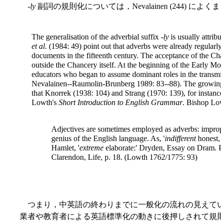
-
ly
副詞の規則化については，Nevalainen (244) に
The generalisation of the adverbial suffix -
ly
is usually attrib
et al
. (1984: 49) point out that adverbs were already regularl
documents in the fifteenth century. The acceptance of the C
outside the Chancery itself. At the beginning of the Early Mo
educators who began to assume dominant roles in the transmis
Nevalainen--Raumolin-Brunberg 1989: 83--88). The growing 
that Knorrek (1938: 104) and Strang (1970: 139), for instanc
Lowth's
Short Introduction to English Grammar
. Bishop Lo
Adjectives are sometimes employed as adverbs: imprope
genius of the English language. As, '
indifferent
honest
Hamlet, '
extreme
elaborate:' Dryden, Essay on Dram. P
Clarendon, Life, p. 18. (Lowth 1762/1775: 93)
つまり，中英語の終わりまでに一般化の流れの見えてい
業者や教育者による英語標準化の動きに後押しされて規則