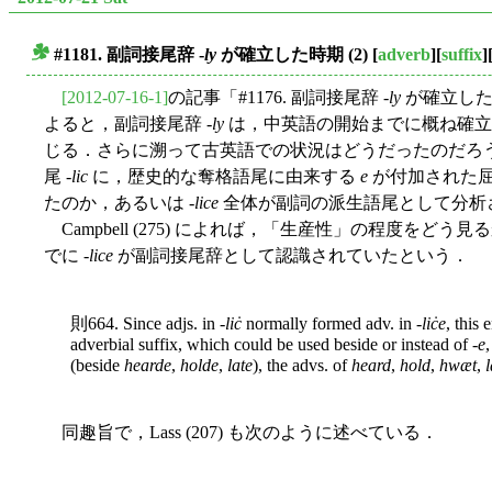
#1181. 副詞接尾辞 -
ly
が確立した時期 (2)
[
adverb
][
suffix
]
■
[2012-07-16-1]
の記事「#1176. 副詞接尾辞 -
ly
が確立した
よると，副詞接尾辞 -
ly
は，中英語の開始までに概ね確立
じる．さらに溯って古英語での状況はどうだったのだろ
尾 -
lic
に，歴史的な奪格語尾に由来する
e
が付加された屈折
たのか，あるいは -
lice
全体が副詞の派生語尾として分析
Campbell (275) によれば，「生産性」の程度を
でに -
lice
が副詞接尾辞として認識されていたという．
則664. Since adjs. in -
liċ
normally formed adv. in -
liċe
, this
adverbial suffix, which could be used beside or instead of -
e
,
(beside
hearde
,
holde
,
late
), the advs. of
heard
,
hold
,
hwæt
,
同趣旨で，Lass (207) も次のように述べている．