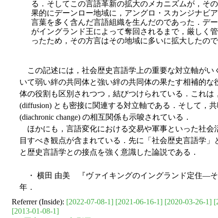
る．そしてこの言語革新の拡大のメカニズムが，その
果的にデーンロー地域に，アングロ・スカンジナビア
言葉を多く含んだ言語組織を生んだのであった．デー
がイングランド王によって奪回されるまで，厳しく管
ったため，その方言はその地域に多いに拡大したので
この記述には，社会歴史言語学上の重要な対立軸がい
いて弱い絆の共同体と強い絆の共同体の果たす相補的な
体の役割も区別されつつ，結びつけられている．これは，言語変化の
(diffusion) とも密接に関連する対立軸である．そして，共時的変異 
(diachronic change) の相互関係も示唆されている．
ほかにも，言語変化における交易や軍事といった社会
目すべき観点が含まれている．先に「社会歴史言語学」
と歴史言語学との接点を強く意識した論説である．
・ 横田 由美 『ヴァイキングのイングランド定住―そ
年．
Referrer (Inside):
[2022-07-08-1]
[2021-06-16-1]
[2020-03-26-1]
[
[2013-01-08-1]