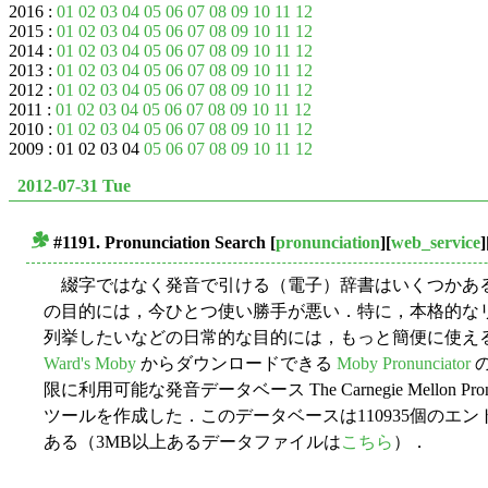
2016 :
01
02
03
04
05
06
07
08
09
10
11
12
2015 :
01
02
03
04
05
06
07
08
09
10
11
12
2014 :
01
02
03
04
05
06
07
08
09
10
11
12
2013 :
01
02
03
04
05
06
07
08
09
10
11
12
2012 :
01
02
03
04
05
06
07
08
09
10
11
12
2011 :
01
02
03
04
05
06
07
08
09
10
11
12
2010 :
01
02
03
04
05
06
07
08
09
10
11
12
2009 : 01 02 03 04
05
06
07
08
09
10
11
12
2012-07-31 Tue
#1191. Pronunciation Search
[
pronunciation
][
web_service
]
■
綴字ではなく発音で引ける（電子）辞書はいくつかあ
の目的には，今ひとつ使い勝手が悪い．特に，本格的な
列挙したいなどの日常的な目的には，もっと簡便に使え
Ward's Moby
からダウンロードできる
Moby Pronunciator
限に利用可能な発音データベース The Carnegie Mellon Pro
ツールを作成した．このデータベースは110935個のエ
ある（3MB以上あるデータファイルは
こちら
）．