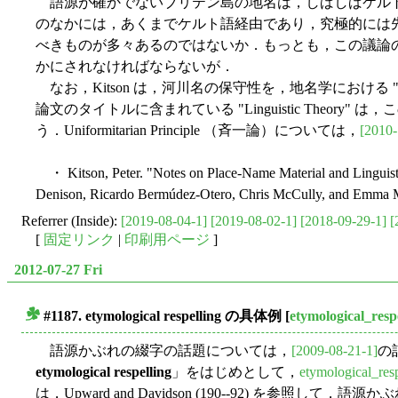
語源が確かでないブリテン島の地名は，しばしばケル
のなかには，あくまでケルト語経由であり，究極的には先
べきものが多々あるのではないか．もっとも，この議論
かにされなければならないが．
なお，Kitson は，河川名の保守性を，地名学における "uniformit
論文のタイトルに含まれている "Linguistic Theory" は，この "un
う．Uniformitarian Principle （斉一論）については，
[2010-
・ Kitson, Peter. "Notes on Place-Name Material and Linguist
Denison, Ricardo Bermúdez-Otero, Chris McCully, and Emma M
Referrer (Inside):
[2019-08-04-1]
[2019-08-02-1]
[2018-09-29-1]
[
[
固定リンク
|
印刷用ページ
]
2012-07-27 Fri
#1187.
etymological respelling
の具体例
[
etymological_resp
■
語源かぶれの綴字の話題については，
[2009-08-21-1]
の
etymological respelling
」をはじめとして，
etymological_resp
は，Upward and Davidson (190--92) を参照