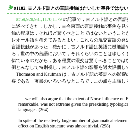
#1182. 古ノルド語との言語接触はたいした事件ではな
■
##59,928,931,1170,1179
の記事で，古ノルド語との言語
に述べてきた．しかし，古今東西の言語接触の事例を見
触の程度は，それほど驚くべきことではないということ
レオール語を考えてみるとよい．これらの混交言語の発
言語接触があった．確かに，古ノルド語は英語に機能語
ろ，世の中の言語において，それくらいのことは珍しく
似ているのだから，ある程度の混交は驚くべきことでは
例とみなして特別視し，古ノルド語の影響を過大評価し
Thomason and Kaufman は，古ノルド語の英語
客である．著書のいろいろなところで，この点を主張し
. . . we will also argue that the extent of Norse influence o
remarkable, was not extreme given the preexisting typologica
languages. (264)
In spite of the relatively large number of grammatical elemen
effect on English structure was almost trivial. (298)