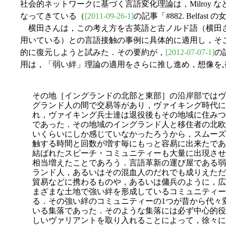
社会的ネットワークに基づく言語変化理論は，Milroy
なってきている（
[2011-09-26-1]
の記事「#882. Belfas
横田さんは，この考え方を古英語と古ノルド語（横田
用いている）との言語接触の事例に具体的に適用し，そ
的に復元しようと試みた．その要約が，
[2012-07-07-1]
の
用は，「弱い絆」理論の適用をさらに推し進め，想像を
その地［イングランドの北部と東部］の沿岸部ではヴ
グランド人の間で交易等があり，ヴァイキング時代に
れ，ヴァイキング兵士達は退役後もその地域に住みつ
であった．その地域のイングランド人と移住者の北欧
いくらいにしか感じていなかったろうから，スムーズ
触する時間と回数が増す毎にもっと容易に出来たであ
結ばれたスピーチ・コミュニティーも大量に出現させ
相当増えたことであろう．言語革新の運び屋である弱
ランド人，あるいはその混血人のだれでも成りえただ
貿易などに携わるものや，あるいは傭兵のように，広
まざまな土地で強い絆を形成しているコミュニティー
る．その強い絆のコミュニティーの1つが昔から代々
いる集落であった．そのような集落には必ず中心的役
しいヴァリアントを取り入れることによって，徐々に