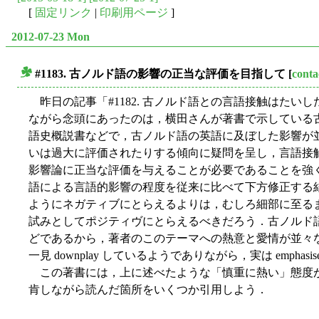
[
固定リンク
|
印刷用ページ
]
2012-07-23 Mon
#1183. 古ノルド語の影響の正当な評価を目指して
[
conta
■
昨日の記事「#1182. 古ノルド語との言語接触はたいし
ながら念頭にあったのは，横田さんが著書で示している
語史概説書などで，古ノルド語の英語に及ぼした影響が
いは過大に評価されたりする傾向に疑問を呈し，言語接
影響論に正当な評価を与えることが必要であることを強
語による言語的影響の程度を従来に比べて下方修正する
ようにネガティブにとらえるよりは，むしろ細部に至る
試みとしてポジティヴにとらえるべきだろう．古ノルド
どであるから，著者のこのテーマへの熱意と愛情が並々
一見 downplay しているようでありながら，実は empha
この著書には，上に述べたような「慎重に熱い」態度
肯しながら読んだ箇所をいくつか引用しよう．