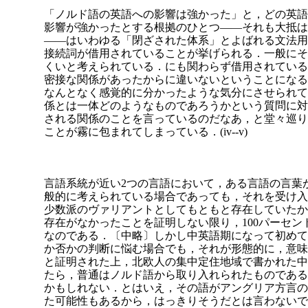
「ノルド語の英語への影響は強かった」と，どの英語
影響が強かったとする根拠のひとつ――それも大抵は
――はいわゆる「閉ざされた体系」とよばれる文法用
接続詞が借用されていることが挙げられる．一般にそ
くいと考えられている．にも関わらず借用されている
密接な関係があったからに違いないということになる
なんとなく感覚的に分かったような気分にさせられて
係とは一体どのようなものであろうかという質問に対
される関係のことを言っているのだなあ，と堂々巡り
ことが霧に包まれてしまっている．(iv--v)
言語系統が近い2つの言語において，ある言語の言葉
般的に考えられている場合であっても，それを受け入
少数派のヴァリアントとしてもともと存在して
いたか
存在がなかったことを証明しない限り，100パーセ
なのである．〔中略〕しかし中英語期になって初めて
か否かの判断に悩む場合でも，それが形態的に，意味
と証明された上，北欧人の集中定住地域で書かれた中
たら，普通はノルド語から取り入れられたものである
かもしれない．とはいえ，その語がアングリア方言の
た可能性もあるから，はっきりそうだとは言わないで