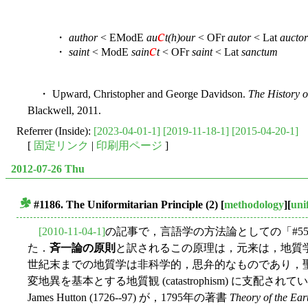
c
・
author
< EModE
au
t(h)our
< OFr
autor
< Lat
auctor
c
・
saint
< ModE
sain
t
< OFr
saint
< Lat
sanctum
・ Upward, Christopher and George Davidson.
The History o
Blackwell, 2011.
Referrer (Inside):
[2023-04-01-1]
[2019-11-18-1]
[2015-04-20-1]
[
固定リンク
|
印刷用ページ
]
2012-07-26 Thu
#1186. The Uniformitarian Principle (2)
[
methodology
][
uni
■
[2010-11-04-1]
の記事で，言語学の方法論としての「#556. The U
た．
斉一論の原則
と訳されるこの原理は，元来は，地質
世紀末までの地質学は非科学的，思弁的なものであり，
変地異を基本とする地質観 (catastrophism) に支
James Hutton (1726--97) が，1795年の著書
Theory of the Ear