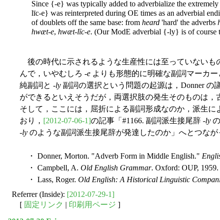
Since {-e} was typically added to adverbialize the extremely
līc-e} was reinterpreted during OE times as an adverbial endi
of doublets off the same base: from
heard
'hard' the adverbs
hwæt-e
,
hwæt-līc-e
. (Our ModE adverbial {-ly} is of course 
後の時代に示されるような生産性には至っていないもの
んで，いやむしろ -
e
よりも形態的に明確な副詞マーカー
純副詞と -
ly
副詞の選択という問題の起源は，Donner 
ができるといえそうだが，両選択肢の発生そのものは，
そして，ここには，屈折による副詞形成なのか，派生に
おり，
[2012-07-06-1]
の記事「#1166. 副詞派生接尾辞 -
ly
の
-
ly
のような副詞派生接尾辞が発達したのか」へとつなが
・ Donner, Morton. "Adverb Form in Middle English."
Engli
・ Campbell, A.
Old English Grammar
. Oxford: OUP, 1959.
・ Lass, Roger.
Old English: A Historical Linguistic Compan
Referrer (Inside):
[2012-07-29-1]
[
固定リンク
|
印刷用ページ
]