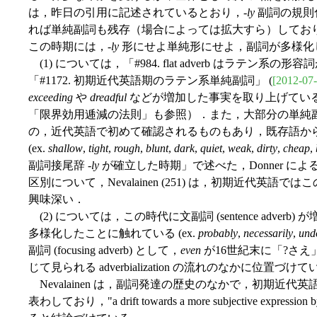
は，昨日の引用に記述されているとおり，-
ly
副詞の規則
れば単純副詞も残存（場合によっては拡大すら）しており
この時期には，-
ly
形にせよ単純形にせよ，副詞が多様化
(1) については，「#984. flat adverb はラテン系の
「#1172. 初期近代英語期のラテン系単純副詞」 (
[2012-07-
exceeding
や
dreadful
などが増加した事実を取り上げてい
「限界効用逓減の法則」も参照）．また，大部分の単純
の，近代英語で初めて確認されるものもあり，既存語か
(ex.
shallow
,
tight
,
rough
,
blunt
,
dark
,
quiet
,
weak
,
dirty
,
cheap
,
副詞接尾辞 -
ly
が確立した時期」で述べた，Donner による
区別について，Nevalainen (251) は，初期近代英
興味深い．
(2) については，この時代に文副詞 (sentence adverb) が
多様化したことに触れている (ex.
probably
,
necessarily
,
und
副詞 (focusing adverb) として，
even
が16世紀末に「?さ
じて見られる adverbialization の流れのなかに位置づけている 
Nevalainen は，副詞発達の歴史のなかで，初期近代英語という時期は "t
表わしており，"a drift towards a more subjective expressi