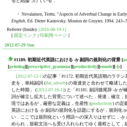
ると結論づけている．
・ Nevalainen, Terttu. "Aspects of Adverbial Change in Earl
English
. Ed. Dieter Kastovsky. Mouton de Gruyter, 1994. 243--
Referrer (Inside):
[2016-08-19-1]
[
固定リンク
|
印刷用ページ
]
2012-07-29 Sun
#1189. 初期近代英語における -
ly
副詞の規則化の背景
[
a
■
[
printing
][
prescriptive_grammar
][
productivity
][
emode
][
-ly
]
[2012-07-12-1]
の記事「#1172. 初期近代英語期のラテ
史を，単純副詞 (
flat_adverb
) の発達史と合わせて略述した．
した時期」 (
[2012-07-16-1]
) と「#1181. 副詞接尾辞 -
ly
が確
詞が確立し拡大した背景について述べた．発達，確立，
現ではあるが，厳密な定義は，生産性 (
productivity
) の
英語における -
ly
副詞の規則化を話題にするが，規則化 (regul
い．ここでは規則化という用語への深入りはせずに，-
ly
められ，規範文法へも受け入れられてゆく過程として，