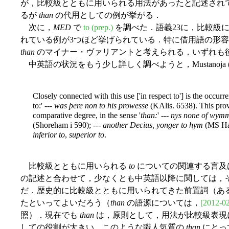
が，比較級とともに用いられる用法があったと記述され
るが
than
の代用としての例が挙がる．
次に，
MED
で
to (prep.)
を調べた．語義23に，比較級
れている例が3つほど挙げられている．特に借用語の形
than
のマイナー・ヴァリアントと考えられる．いずれも
中英語の状況をもう少し詳しく調べようと，Mustanoja (
Closely connected with this use ['in respect to'] is the occurr
to:' ---
was þere non to his prowesse
(KAlis. 6538). This prov
comparative degree, in the sense '
than:
' ---
nys none of wymma
(Shoreham i 590); ---
another Decius, yonger to hym
(MS Har
inferior to
,
superior to
.
比較級とともに用いられる
to
についての関連する言及は Mu
の記述と合わせて，少なくとも中英語以降に関しては，
だ．歴史的に比較級とともに用いられてきた前置詞（あ
たといってよいだろう（
than
の語源については，
[2012-02
照）．現在でも
than
は，原則として，用法が比較級表現
しての役割が大きい．このような職人気質の
than
にとっ