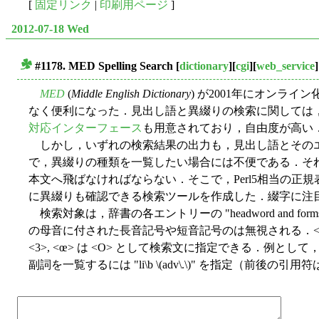
[
固定リンク
|
印刷用ページ
]
2012-07-18 Wed
#1178. MED Spelling Search
[
dictionary
][
cgi
][
web_service
]
■
MED
(
Middle English Dictionary
) が2001年にオンラ
なく便利になった．見出し語と異綴りの検索に関しては
対応インターフェース
も用意されており，自由度が高い
しかし，いずれの検索結果の出力も，見出し語とその
で，異綴りの種類を一覧したい場合には不便である．そ
本文へ飛ばなければならない．そこで，Perl5相当の正
に異綴りも確認できる検索ツールを作成した．綴字に注目
検索対象は，辞書の各エントリーの "headword and f
の母音に付された長音記号や短音記号のは無視される．<æ, Æ> は <A>,
<3>, <œ> は <O> として検索文に指定できる．例として，一
副詞を一覧するには "li\b \(adv\.\)" を指定（前後の引