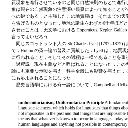
質現象を進行させているのと同じ自然法則のもとで進行
象は現在の自然現象の注意深い観察によって知ることが
への鍵である，と主張したこの地質観は，それまでの天
を告げるものとなった．地球の誕生をわずか6千年ほど
させたことは，天文学における Copernicus, Kepler, 
言ってよいだろう．
同じスコットランド人の Sir Charles Lyell (1797--1875) 
て，Hutton の斉一論の普及に貢献した．Lyell は
に行われること，そしてその過程は一様であることを重
一過程説，現在主義などと呼ばれることになった．この考え方は，Char
論にも重要な示唆を与え，科学全般にも影響を与えた．
にも応用されることになった．
歴史言語学における斉一論について，Campbell and Mix
uniformitarianism, Uniformitarian Principle
A fundamental
linguistic sciences, which holds for linguistics that things a
not impossible in the past and that things that are impossible 
means that whatever is known to occur in languages today wo
human languages and anything not possible in contemporary 