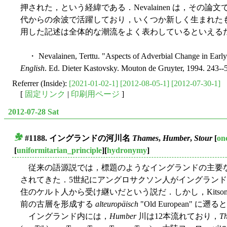
押された，という経緯である．Nevalainen は，その
代からの余波で活躍しており，いくつか新しく生まれたものも
用した記述は全体的な潮流をよく表わしているといえる
・ Nevalainen, Terttu. "Aspects of Adverbial Change in Earl
English
. Ed. Dieter Kastovsky. Mouton de Gruyter, 1994. 243--
Referrer (Inside):
[2021-01-02-1]
[2012-08-05-1]
[2012-07-30-1]
[
固定リンク
|
印刷用ページ
]
2012-07-28 Sat
#1188. イングランドの河川名
Thames
,
Humber
,
Stour
[
on
■
[
uniformitarian_principle
][
hydronymy
]
従来の語源説では，標題のようなイングランドの主要
されてきた．5世紀にアングロサクソン人がイングラン
住のケルト人から受け継いだという説だ．しかし，Kitson
前の古層を形成する
alteuropäisch
"Old European" に
イングランド内には，
Humber
川は12本流れており，
T