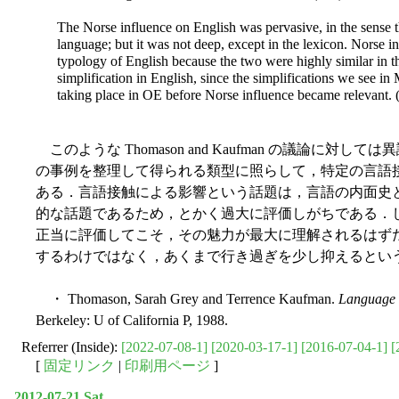
The Norse influence on English was pervasive, in the sense that
language; but it was not deep, except in the lexicon. Norse i
typology of English because the two were highly similar in 
simplification in English, since the simplifications we see
taking place in OE before Norse influence became relevant. 
このような Thomason and Kaufman の議論に
の事例を整理して得られる類型に照らして，特定の言語
ある．言語接触による影響という話題は，言語の内面史
的な話題であるため，とかく過大に評価しがちである．
正当に評価してこそ，その魅力が最大に理解されるはず
するわけではなく，あくまで行き過ぎを少し抑えるとい
・ Thomason, Sarah Grey and Terrence Kaufman.
Language C
Berkeley: U of California P, 1988.
Referrer (Inside):
[2022-07-08-1]
[2020-03-17-1]
[2016-07-04-1]
[
[
固定リンク
|
印刷用ページ
]
2012-07-21 Sat