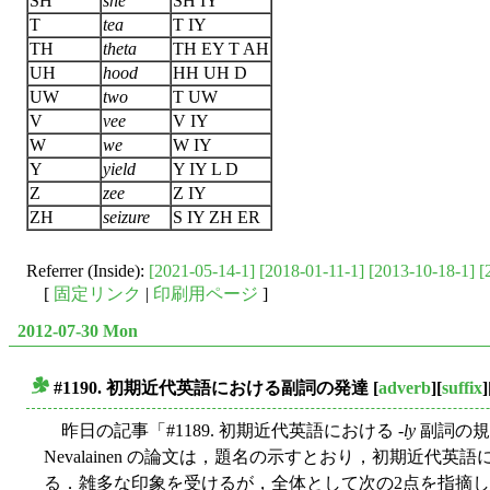
SH
she
SH IY
T
tea
T IY
TH
theta
TH EY T AH
UH
hood
HH UH D
UW
two
T UW
V
vee
V IY
W
we
W IY
Y
yield
Y IY L D
Z
zee
Z IY
ZH
seizure
S IY ZH ER
Referrer (Inside):
[2021-05-14-1]
[2018-01-11-1]
[2013-10-18-1]
[
[
固定リンク
|
印刷用ページ
]
2012-07-30 Mon
#1190. 初期近代英語における副詞の発達
[
adverb
][
suffix
]
■
昨日の記事「#1189. 初期近代英語における -
ly
副詞の規
Nevalainen の論文は，題名の示すとおり，初期近代
る．雑多な印象を受けるが，全体として次の2点を指摘して