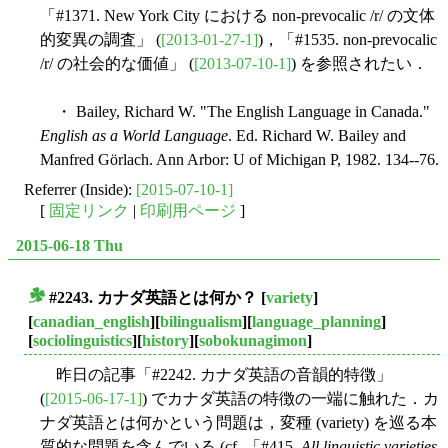
「#1371. New York City における non-prevocalic /r/ の文体
的変異の調査」 (
[2013-01-27-1]
)，「#1535. non-prevocalic
/r/ の社会的な価値」 (
[2013-07-10-1]
) を参照されたい．
・ Bailey, Richard W. "The English Language in Canada."
English as a World Language
. Ed. Richard W. Bailey and
Manfred Görlach. Ann Arbor: U of Michigan P, 1982. 134--76.
Referrer (Inside):
[2015-07-10-1]
[
固定リンク
|
印刷用ページ
]
2015-06-18 Thu
#2243. カナダ英語とは何か？
[
variety
]
■
[
canadian_english
][
bilingualism
][
language_planning
]
[
sociolinguistics
][
history
][
sobokunagimon
]
昨日の記事「#2242. カナダ英語の音韻的特徴」
(
[2015-06-17-1]
) でカナダ英語の特徴の一端に触れた．カ
ナダ英語とは何かという問題は，変種 (variety) を巡る本
質的な問題を含んでいる (cf. 「#415.
All linguistic varieties