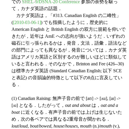
での
SHEL-9/DSNA-20 Conference
参加の余勢を駆っ
て，カナダ英語の話題．
カナダ英語は，「#313. Canadian English の二峰性」
(
[2010-03-06-1]
) でも指摘したように，歴史的に
American English と British English の双方に規範を仰いで
きたが，近年は AmE への志向が強いようだ．いずれの
磁石に引っ張られるかは，発音，文法，語彙，語法など
の部門によっても異なるが，発音については，カナダ英
語はアメリカ英語と区別するのが難しいほどに類似して
いると言われる．そのなかで，Brinton and Fee (426--30)
は標準カナダ英語 (Standard Canadian English; 以下 SCE
と表記) の音韻論的特徴として以下の8点に言及してい
る．
(1) Canadian Raising: 無声子音の前で [aʊ] -> [ʌu], [aɪ] ->
[ʌɪ] となる．したがって，
out and about
は，
oat and a
boat
に近くなる．有声子音の前では上げは生じないた
め，次の各ペアでは異なる2重母音が聞かれる．
lout
/
loud
,
bout
/
bowed
,
house
/
houses
,
mouth
(n.)/
mouth
(v.),