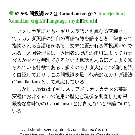
#2266. 間投詞
eh?
は Canadianism か？
[
interjection
]
■
[
canadian_english
][
language_myth
][
french
]
アメリカ英語ともイギリス英語とも異なる変種とし
て，カナダ英語の独自の言語特徴を語るとき，決まって
指摘される言語項がある．文末に置かれる間投詞
eh?
で
ある．入国管理官は，入国者の
eh?
の使用によってカナ
ダ人か否かを判別できるという逸話もあるほど，よく知
られている特徴である．多くのカナダ人はこの傾向を強
く自認しており，この間投詞を最も代表的なカナダ語法
(Canadianism) として意識している．
しかし，Avis はイギリス，アメリカ，カナダの英語
変種における
eh?
の使用の歴史と現状を調査した結果，
厳密な意味での Canadianism とは言えないと結論づけて
いる．
. . . it should seem quite obvious that
eh?
is no