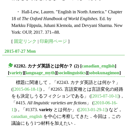
・ Hall-Lew, Lauren. "English in North America." Chapter
18 of
The Oxford Handbook of World Englishes.
Ed. by
Markku Filppula, Juhani Klemola, and Devyani Sharma. New
York: OUP, 2017. 371--88.
[
固定リンク
|
印刷用ページ
]
2015-07-27 Mon
#2282. カナダ英語とは何か？ (2)
[
canadian_english
]
■
[
variety
][
language_myth
][
sociolinguistics
][
sobokunagimon
]
標題に関連して，「#2243. カナダ英語とは何か？」
(
[2015-06-18-1]
)，「#2265. 言語変種とは言語変化の経路
をも決定しうるフィクションである」 (
[2015-07-10-1]
)，
「#415.
All linguistic varieties are fictions
」 (
[2010-06-16-
1]
)，「#1373.
variety
とは何か」 (
[2013-01-29-1]
) など，
canadian_english
を中心に考察してきた．今回は，この
議論にもう1つ材料を加えたい．