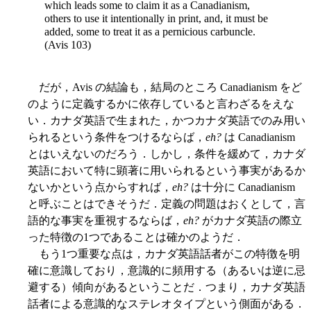
which leads some to claim it as a Canadianism,
others to use it intentionally in print, and, it must be
added, some to treat it as a pernicious carbuncle.
(Avis 103)
だが，Avis の結論も，結局のところ Canadianism をど
のように定義するかに依存していると言わざるをえな
い．カナダ英語で生まれた，かつカナダ英語でのみ用い
られるという条件をつけるならば，
eh?
は Canadianism
とはいえないのだろう．しかし，条件を緩めて，カナダ
英語において特に顕著に用いられるという事実があるか
ないかという点からすれば，
eh?
は十分に Canadianism
と呼ぶことはできそうだ．定義の問題はおくとして，言
語的な事実を重視するならば，
eh?
がカナダ英語の際立
った特徴の1つであることは確かのようだ．
もう1つ重要な点は，カナダ英語話者がこの特徴を明
確に意識しており，意識的に頻用する（あるいは逆に忌
避する）傾向があるということだ．つまり，カナダ英語
話者による意識的なステレオタイプという側面がある．