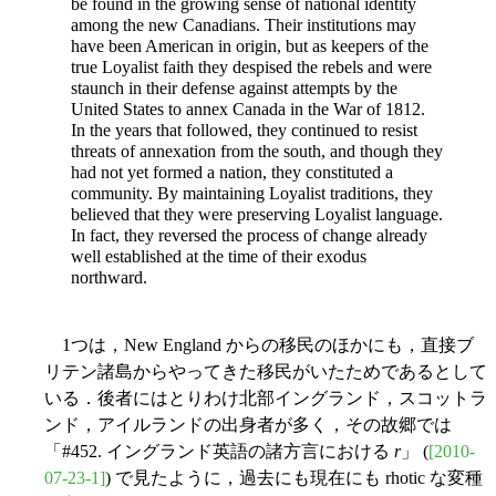
be found in the growing sense of national identity
among the new Canadians. Their institutions may
have been American in origin, but as keepers of the
true Loyalist faith they despised the rebels and were
staunch in their defense against attempts by the
United States to annex Canada in the War of 1812.
In the years that followed, they continued to resist
threats of annexation from the south, and though they
had not yet formed a nation, they constituted a
community. By maintaining Loyalist traditions, they
believed that they were preserving Loyalist language.
In fact, they reversed the process of change already
well established at the time of their exodus
northward.
1つは，New England からの移民のほかにも，直接ブ
リテン諸島からやってきた移民がいたためであるとして
いる．後者にはとりわけ北部イングランド，スコットラ
ンド，アイルランドの出身者が多く，その故郷では
「#452. イングランド英語の諸方言における
r
」 (
[2010-
07-23-1]
) で見たように，過去にも現在にも rhotic な変種