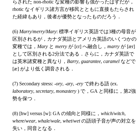
らされた non-rhotic な変種の影響も強かったはずだが，
rhotic なイギリス諸方言が移民とともに直接もたらされ
た経緯もあり，後者が優勢となったものだろう．
(6)
Marry
/
merry
/
Mary
: 標準イギリス英語では3種の母音が
区別されるが，カナダ英語とアメリカ英語のいくつかの
変種では，
Mary
と
merry
が [ɛr] へ融合し，
marry
が [ær]
として区別される2分法である．さらに，カナダ英語で
は英米諸変種と異なり，
Barry
,
guarantee
,
caramel
などで
[æ] がより低く調音される．
(7) Secondary stress: -
ory
, -
ary
, -
ery
で終わる語 (ex.
laboratory
,
secretary
,
monastery
) で，GA と同様に，第2強
勢を保つ．
(8) [hw] versus [w]: GA の傾向と同様に，
which
/
witch
,
where
/
wear
,
whale
/
wale
,
whet
/
wet
の語頭子音が声の対立を
失い，同音となる．