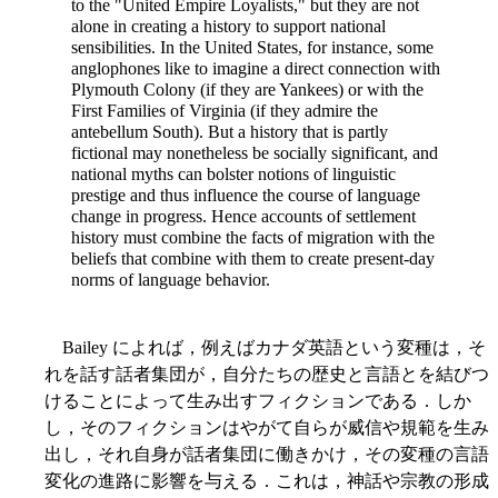
to the "United Empire Loyalists," but they are not
alone in creating a history to support national
sensibilities. In the United States, for instance, some
anglophones like to imagine a direct connection with
Plymouth Colony (if they are Yankees) or with the
First Families of Virginia (if they admire the
antebellum South). But a history that is partly
fictional may nonetheless be socially significant, and
national myths can bolster notions of linguistic
prestige and thus influence the course of language
change in progress. Hence accounts of settlement
history must combine the facts of migration with the
beliefs that combine with them to create present-day
norms of language behavior.
Bailey によれば，例えばカナダ英語という変種は，そ
れを話す話者集団が，自分たちの歴史と言語とを結びつ
けることによって生み出すフィクションである．しか
し，そのフィクションはやがて自らが威信や規範を生み
出し，それ自身が話者集団に働きかけ，その変種の言語
変化の進路に影響を与える．これは，神話や宗教の形成