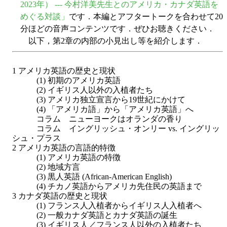
2023年） --- 今村洋美先生とのアメリカ・カナダ英語を
めぐる対談」
です．本編とアフタートークを合わせて20
分ほどの音声コンテンツです．ぜひお聴きください．
以下，第2章の内部の小見出し等を紹介します．
1 アメリカ英語の歴史と現状
(1) 初期のアメリカ英語
(2) イギリス人以外の入植者たち
(3) アメリカ独立宣言から19世紀にかけて
(4) 「アメリカ語」から「アメリカ英語」へ
コラム ニューヨークはオランダの香り
コラム イングリッシュ・オンリー vs. イングリッ
シュ・プラス
2 アメリカ英語の言語的特徴
(1) アメリカ英語の特徴
(2) 地域方言
(3) 黒人英語 (African-American English)
(4) チカノ英語からアメリカ先住民の英語まで
3 カナダ英語の歴史と現状
(1) フランス人入植者からイギリス人入植者へ
(2) 一般カナダ英語とカナダ英語の誕生
(3) イギリス人／フランス人以外の入植者たち