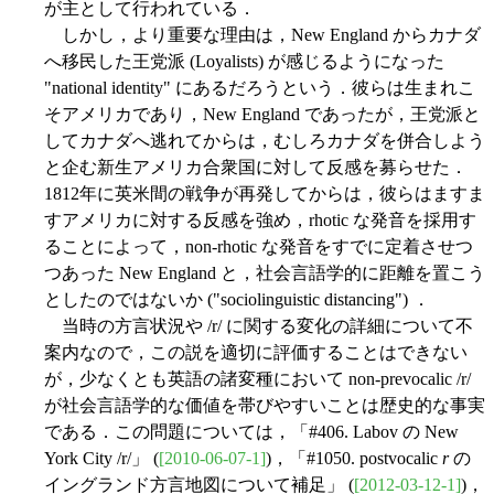
が主として行われている．
しかし，より重要な理由は，New England からカナダ
へ移民した王党派 (Loyalists) が感じるようになった
"national identity" にあるだろうという．彼らは生まれこ
そアメリカであり，New England であったが，王党派と
してカナダへ逃れてからは，むしろカナダを併合しよう
と企む新生アメリカ合衆国に対して反感を募らせた．
1812年に英米間の戦争が再発してからは，彼らはますま
すアメリカに対する反感を強め，rhotic な発音を採用す
ることによって，non-rhotic な発音をすでに定着させつ
つあった New England と，社会言語学的に距離を置こう
としたのではないか ("sociolinguistic distancing") ．
当時の方言状況や /r/ に関する変化の詳細について不
案内なので，この説を適切に評価することはできない
が，少なくとも英語の諸変種において non-prevocalic /r/
が社会言語学的な価値を帯びやすいことは歴史的な事実
である．この問題については，「#406. Labov の New
York City /r/」 (
[2010-06-07-1]
)，「#1050. postvocalic
r
の
イングランド方言地図について補足」 (
[2012-03-12-1]
)，