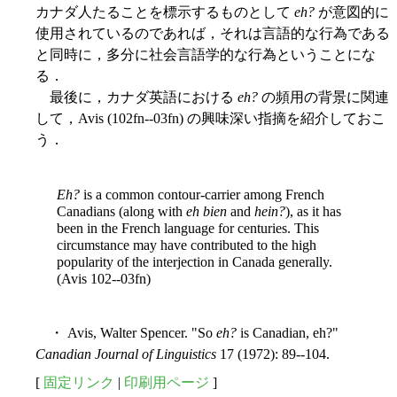
カナダ人たることを標示するものとして
eh?
が意図的に
使用されているのであれば，それは言語的な行為である
と同時に，多分に社会言語学的な行為ということにな
る．
最後に，カナダ英語における
eh?
の頻用の背景に関連
して，Avis (102fn--03fn) の興味深い指摘を紹介しておこ
う．
Eh?
is a common contour-carrier among French
Canadians (along with
eh bien
and
hein?
), as it has
been in the French language for centuries. This
circumstance may have contributed to the high
popularity of the interjection in Canada generally.
(Avis 102--03fn)
・ Avis, Walter Spencer. "So
eh?
is Canadian, eh?"
Canadian Journal of Linguistics
17 (1972): 89--104.
[
固定リンク
|
印刷用ページ
]