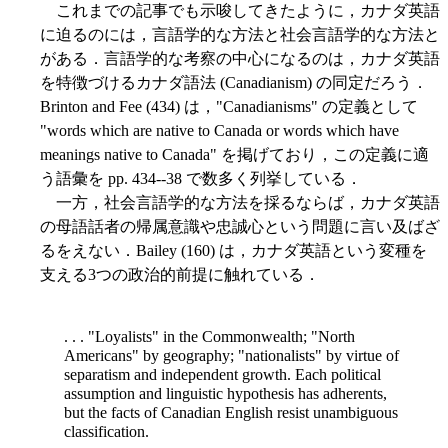
これまでの記事でも示唆してきたように，カナダ英語
に迫るのには，言語学的な方法と社会言語学的な方法と
がある．言語学的な考察の中心になるのは，カナダ英語
を特徴づけるカナダ語法 (Canadianism) の同定だろう．
Brinton and Fee (434) は，"Canadianisms" の定義として
"words which are native to Canada or words which have
meanings native to Canada" を掲げており，この定義に適
う語彙を pp. 434--38 で数多く列挙している．
一方，社会言語学的な方法を採るならば，カナダ英語
の母語話者の帰属意識や忠誠心という問題に言い及ばざ
るをえない．Bailey (160) は，カナダ英語という変種を
支える3つの政治的前提に触れている．
. . . "Loyalists" in the Commonwealth; "North
Americans" by geography; "nationalists" by virtue of
separatism and independent growth. Each political
assumption and linguistic hypothesis has adherents,
but the facts of Canadian English resist unambiguous
classification.