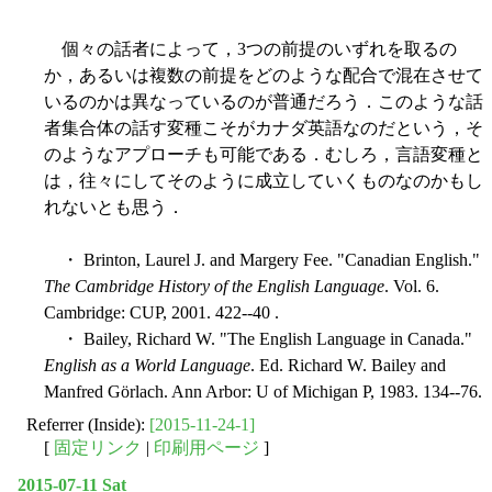
個々の話者によって，3つの前提のいずれを取るの
か，あるいは複数の前提をどのような配合で混在させて
いるのかは異なっているのが普通だろう．このような話
者集合体の話す変種こそがカナダ英語なのだという，そ
のようなアプローチも可能である．むしろ，言語変種と
は，往々にしてそのように成立していくものなのかもし
れないとも思う．
・ Brinton, Laurel J. and Margery Fee. "Canadian English."
The Cambridge History of the English Language
. Vol. 6.
Cambridge: CUP, 2001. 422--40 .
・ Bailey, Richard W. "The English Language in Canada."
English as a World Language
. Ed. Richard W. Bailey and
Manfred Görlach. Ann Arbor: U of Michigan P, 1983. 134--76.
Referrer (Inside):
[2015-11-24-1]
[
固定リンク
|
印刷用ページ
]
2015-07-11 Sat