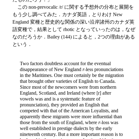
この non-prevocalic /r/ に関する予想外の分布と展開を
もう少し調べてみた．カナダ英語，とりわけ New
England 変種と歴史的な関係の深い沿岸諸州のカナダ英
語変種で，結果として rhotic となっていったのは，なぜ
なのだろうか．Bailey (144) によると，2つの理由がある
という．
Two factors doubtless account for the eventual
disappearance of New England
r
-less pronunciations
in the Maritimes. One must certainly be the migration
that brought other varieties of English to Canada.
Since most of the newcomers were from northern
England, Scotland, and Ireland (where [r] after
vowels was and is a systematic feature of
pronunciation), they provided an English that
competed with that of the American Loyalists, and
apparently these migrants were more influential than
those from the south of England, where
r
-loss was
well established in prestige dialects by the early
nineteenth century. But a more important reason is to