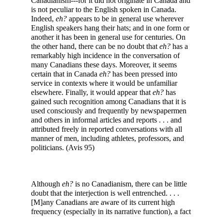
Canadianism---for it did not originate in Canada and
is not peculiar to the English spoken in Canada.
Indeed,
eh?
appears to be in general use wherever
English speakers hang their hats; and in one form or
another it has been in general use for centuries. On
the other hand, there can be no doubt that
eh?
has a
remarkably high incidence in the conversation of
many Canadians these days. Moreover, it seems
certain that in Canada
eh?
has been pressed into
service in contexts where it would be unfamiliar
elsewhere. Finally, it would appear that
eh?
has
gained such recognition among Canadians that it is
used consciously and frequently by newspapermen
and others in informal articles and reports . . . and
attributed freely in reported conversations with all
manner of men, including athletes, professors, and
politicians. (Avis 95)
Although
eh?
is no Canadianism, there can be little
doubt that the interjection is well entrenched. . . .
[M]any Canadians are aware of its current high
frequency (especially in its narrative function), a fact