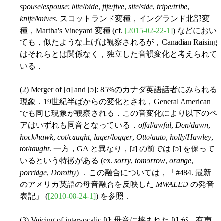
spouse
/
espouse
;
bite
/
bide
,
fife
/
five
,
site
/
side
,
tripe
/
tribe
,
knife
/
knives
. スコットランド変種，イングランド北部変
種，Martha's Vineyard 変種 (cf.
[2015-02-22-1]
) などにおい
ても，似たような上げは観察されるが，Canadian Raising
はそれらとは関係なく，独立した音韻変化と考えられて
いる．
(2) Merger of [ɑ] and [ɔ]: 85%のカナダ英語話者にみられる
現象．19世紀半ばからの変化とされ，General American
でも同じ現象が観察される．この音変化により以下のペ
アはいずれも同音となっている．
offal
/
awful
,
Don
/
dawn
,
hock
/
hawk
,
cot
/
caught
,
lager
/
logger
,
Otto
/
auto
,
holly
/
Hawley
,
tot
/
taught
. 一方，GA と異なり，[ɹ] の前では [ɔ] を保って
いるという特徴がある (ex.
sorry
,
tomorrow
,
orange
,
porridge
,
Dorothy
) ．この融合については，「#484. 最新
のアメリカ英語の母音融合を反映した
MWALED
の発音
表記」 (
[2010-08-24-1]
) を参照．
(3) Voicing of intervocalic [t]: 母音に挟まれた [t] が，有声