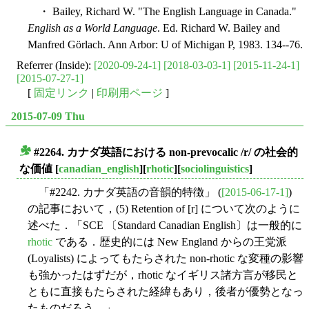
・ Bailey, Richard W. "The English Language in Canada."
English as a World Language
. Ed. Richard W. Bailey and
Manfred Görlach. Ann Arbor: U of Michigan P, 1983. 134--76.
Referrer (Inside):
[2020-09-24-1]
[2018-03-03-1]
[2015-11-24-1]
[2015-07-27-1]
[
固定リンク
|
印刷用ページ
]
2015-07-09 Thu
#2264. カナダ英語における non-prevocalic /r/ の社会的
■
な価値
[
canadian_english
][
rhotic
][
sociolinguistics
]
「#2242. カナダ英語の音韻的特徴」 (
[2015-06-17-1]
)
の記事において，(5) Retention of [r] について次のように
述べた．「SCE 〔Standard Canadian English〕は一般的に
rhotic
である．歴史的には New England からの王党派
(Loyalists) によってもたらされた non-rhotic な変種の影響
も強かったはずだが，rhotic なイギリス諸方言が移民と
ともに直接もたらされた経緯もあり，後者が優勢となっ
たものだろう．」