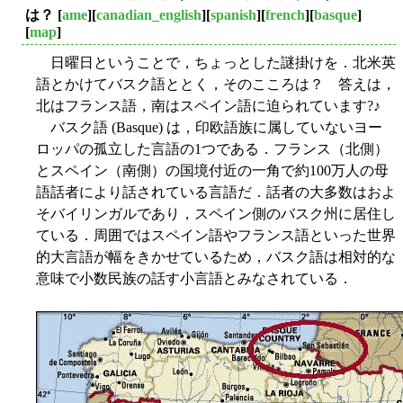
は？
[
ame
][
canadian_english
][
spanish
][
french
][
basque
]
[
map
]
日曜日ということで，ちょっとした謎掛けを．北米英
語とかけてバスク語ととく，そのこころは？ 答えは，
北はフランス語，南はスペイン語に迫られています?♪
バスク語 (Basque) は，印欧語族に属していないヨー
ロッパの孤立した言語の1つである．フランス（北側）
とスペイン（南側）の国境付近の一角で約100万人の母
語話者により話されている言語だ．話者の大多数はおよ
そバイリンガルであり，スペイン側のバスク州に居住し
ている．周囲ではスペイン語やフランス語といった世界
的大言語が幅をきかせているため，バスク語は相対的な
意味で小数民族の話す小言語とみなされている．