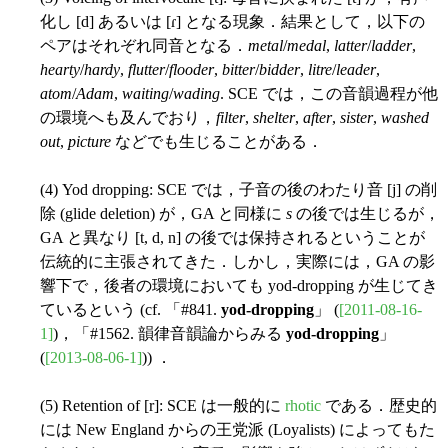
化し [d] あるいは [ɾ] となる現象．結果として，以下の
ペアはそれぞれ同音となる．
metal
/
medal
,
latter
/
ladder
,
hearty
/
hardy
,
flutter
/
flooder
,
bitter
/
bidder
,
litre
/
leader
,
atom
/
Adam
,
waiting
/
wading
. SCE では，この音韻過程が他
の環境へも及んでおり，
filter
,
shelter
,
after
,
sister
,
washed
out
,
picture
などでも生じることがある．
(4) Yod dropping: SCE では，子音の後のわたり音 [j] の削
除 (glide deletion) が，GA と同様に
s
の後では生じるが，
GA と異なり [t, d, n] の後では保持されるということが
伝統的に主張されてきた．しかし，実際には，GA の影
響下で，後者の環境においても yod-dropping が生じてき
ているという (cf. 「#841.
yod-dropping
」 (
[2011-08-16-
1]
)，「#1562. 韻律音韻論からみる
yod-dropping
」
(
[2013-08-06-1]
)) ．
(5) Retention of [r]: SCE は一般的に
rhotic
である．歴史的
には New England からの王党派 (Loyalists) によってもた