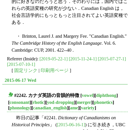
的に好きなのだろうと思う．そのわりには，国内ではこ
れらの英語変種の研究が少ない．Canadian English は，
社会言語学的にもっともっと注目されてよい英語変種で
ある．
・ Brinton, Laurel J. and Margery Fee. "Canadian English."
The Cambridge History of the English Language
. Vol. 6.
Cambridge: CUP, 2001. 422--40 .
Referrer (Inside):
[2019-05-22-1]
[2015-11-24-1]
[2015-07-27-1]
[2015-07-10-1]
[
固定リンク
|
印刷用ページ
]
2015-06-17 Wed
#2242. カナダ英語の音韻的特徴
[
vowel
][
diphthong
]
■
[
consonant
][
rhotic
][
yod-dropping
][
merger
][
phonetics
]
[
phonology
][
canadian_english
][
ame
][
variety
]
昨日の記事「#2241.
Dictionary of Canadianisms on
Historical Principles
」 (
[2015-06-16-1]
) に引き続き，UBC