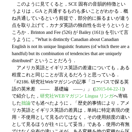
このように見てくると，SCE 固有の音韻的特徴とい
うよりは，GA と共通するものも多いことがわかる．概
ね共通しているという前提で，部分的に振るまいが違う
点を取り上げて，カナダ英語の独自性を出そうというと
ころか．Brinton and Fee (526) が Bailey (161)) を引いて言
うように，"What is distinctly Canadian about Canadian
English is not its unique linguistic features (of which there are a
handful) but its combination of tendencies that are uniquely
distributed" ということだろう．
アメリカ英語とイギリス英語の差違についても，ある
程度これと同じことが言えるだろうと思っている．
「#2186. 研究社Webマガジンの記事「コーパスで探る英
語の英米差 ―― 基礎編 ――」」 (
[2015-04-22-1]
)
で紹介した，
研究社WEBマガジン Lingua リンガ
へ寄稿
した
拙論
でも述べたように，「歴史的事情により，アメ
リカ英語とイギリス英語の差異は，単純に特定表現の使
用・不使用として見るのではなく，その使用頻度の違い
として見るほうが往々にして妥当」である．使用の有無
ではなく分布の違いこそが，ある変種を他の変種から区