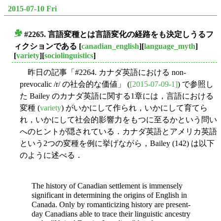
2015-07-10 Fri
#2265. 言語変種とは言語変化の経路をも決定しうるフ
■
ィクションである
[
canadian_english
][
language_myth
]
[
variety
][
sociolinguistics
]
昨日の記事「#2264. カナダ英語における non-
prevocalic /r/ の社会的な価値」 (
[2015-07-09-1]
) で参照し
た Bailey のカナダ英語に関する1章には，言語における
変種 (
variety
) がいかにして作られ，いかにして育てら
れ，いかにして社会的影響力をもつに至るかという問い
へのヒントが隠されている．カナダ英語とアメリカ英語
という2つの変種を例に挙げながら，Bailey (142) は以下
のように述べる．
The history of Canadian settlement is immensely
significant in determining the origins of English in
Canada. Only by romanticizing history are present-
day Canadians able to trace their linguistic ancestry