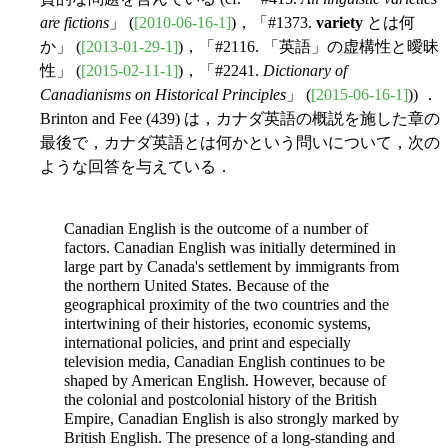
are fictions
」 (
[2010-06-16-1]
)，「#1373.
variety
とは何
か」 (
[2013-01-29-1]
)，「#2116. 「英語」の虚構性と曖昧
性」 (
[2015-02-11-1]
)，「#2241.
Dictionary of
Canadianisms on Historical Principles
」 (
[2015-06-16-1]
)) ．
Brinton and Fee (439) は，カナダ英語の概説を施した章の
最後で，カナダ英語とは何かという問いについて，次の
ような回答を与えている．
Canadian English is the outcome of a number of
factors. Canadian English was initially determined in
large part by Canada's settlement by immigrants from
the northern United States. Because of the
geographical proximity of the two countries and the
intertwining of their histories, economic systems,
international policies, and print and especially
television media, Canadian English continues to be
shaped by American English. However, because of
the colonial and postcolonial history of the British
Empire, Canadian English is also strongly marked by
British English. The presence of a long-standing and