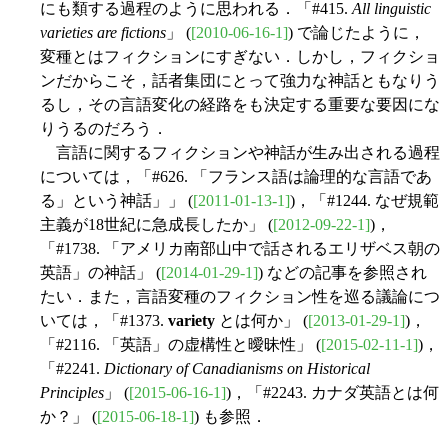
にも類する過程のように思われる．「#415.
All linguistic
varieties are fictions
」 (
[2010-06-16-1]
) で論じたように，
変種とはフィクションにすぎない．しかし，フィクショ
ンだからこそ，話者集団にとって強力な神話ともなりう
るし，その言語変化の経路をも決定する重要な要因にな
りうるのだろう．
言語に関するフィクションや神話が生み出される過程
については，「#626. 「フランス語は論理的な言語であ
る」という神話」」 (
[2011-01-13-1]
)，「#1244. なぜ規範
主義が18世紀に急成長したか」 (
[2012-09-22-1]
)，
「#1738. 「アメリカ南部山中で話されるエリザベス朝の
英語」の神話」 (
[2014-01-29-1]
) などの記事を参照され
たい．また，言語変種のフィクション性を巡る議論につ
いては，「#1373.
variety
とは何か」 (
[2013-01-29-1]
)，
「#2116. 「英語」の虚構性と曖昧性」 (
[2015-02-11-1]
)，
「#2241.
Dictionary of Canadianisms on Historical
Principles
」 (
[2015-06-16-1]
)，「#2243. カナダ英語とは何
か？」 (
[2015-06-18-1]
) も参照．