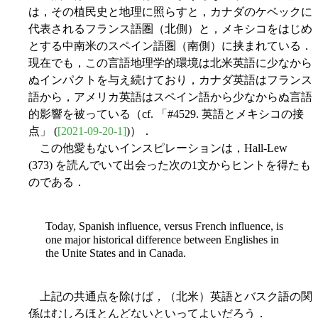
は，その植民史と地理に照らすと，カナダのケベックに
代表されるフランス語圏（北側）と，メキシコをはじめ
とする中南米のスペイン語圏（南側）に挟まれている．
現在でも，この言語地理学的環境は北米英語に少なから
ぬインパクトを与え続けており，カナダ英語はフランス
語から，アメリカ英語はスペイン語から少なからぬ言語
的影響を被っている（cf. 「#4529. 英語とメキシコの接
点」 (
[2021-09-20-1]
)）．
この他愛もないインスピレーションは，Hall-Lew
(373) を読んでいて出会った次の1文からヒントを得たも
のである．
Today, Spanish influence, versus French influence, is
one major historical difference between Englishes in
the Unite States and in Canada.
上記の共通点を除けば，（北米）英語とバスク語の関
係はむしろほとんどないといってよいだろう．