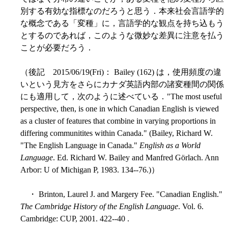
別する有効な指標なのだろうと思う．本来社会言語学的
な概念である「変種」に，言語学的な観点を持ち込もう
とするのであれば，このような微妙な差異に注意を払う
ことが必要だろう．
（後記 2015/06/19(Fri)： Bailey (162) は，使用頻度の違
いという見方をさらにカナダ英語内部の諸変種間の関係
にも適用して，次のように述べている．"The most useful
perspective, then, is one in which Canadian English is viewed
as a cluster of features that combine in varying proportions in
differing communitites within Canada." (Bailey, Richard W.
"The English Language in Canada."
English as a World
Language
. Ed. Richard W. Bailey and Manfred Görlach. Ann
Arbor: U of Michigan P, 1983. 134--76.)）
・ Brinton, Laurel J. and Margery Fee. "Canadian English."
The Cambridge History of the English Language
. Vol. 6.
Cambridge: CUP, 2001. 422--40 .