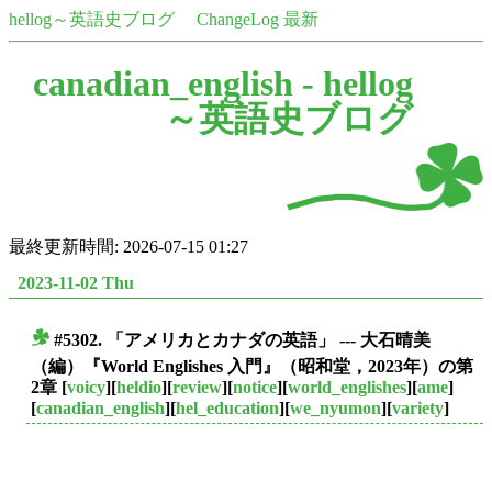
hellog～英語史ブログ
ChangeLog 最新
canadian_english -
hellog
～英語史ブログ
最終更新時間: 2026-07-15 01:27
2023-11-02 Thu
#5302. 「アメリカとカナダの英語」 --- 大石晴美
■
（編）『World Englishes 入門』（昭和堂，2023年）の第
2章
[
voicy
][
heldio
][
review
][
notice
][
world_englishes
][
ame
]
[
canadian_english
][
hel_education
][
we_nyumon
][
variety
]