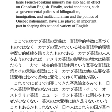
large French-speaking minority has also had an effect
on Canadian English. Finally, social conditions, such
as governmental policies of bilingualism,
immigration, and multiculturalism and the politics of
Quebec nationalism, have also played an important
part in shaping this national variety of English.
ここでのカナダ英語の定義は，言語学的特徴に基づく
ものではなく，カナダの置かれている社会言語学的環境
や歴史的経緯を踏まえたものである．カナダ英語の未来
を占うのであれば，アメリカ英語の影響力の増大は確実
だろう．一方で，社会的多言語使用という寛容な言語政
策とその意識の浸透により，カナダ英語は他の主要な英
語変種に比べて柔軟に変化してゆく可能性が高い．
これまでにゼミで指導してきた卒業論文をみても，日
本人英語学習者のなかには，カナダ英語（そして，オー
ストラリア英語，ニュージーランド英語）に関心をもつ
者が少なくない．英米の2大変種に飽き足りないという
こともあるかもしれないが，日本人はこれらの国が基本