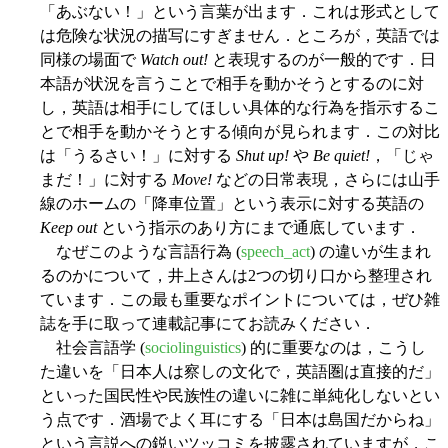
「あぶない！」という言葉が出ます．これは形式として
は危険な状況の描写にすぎません．ところが，英語では
同様の場面で
Watch out!
と表現するのが一般的です．日
本語が状況を言うことで相手を動かそうとするのに対
し，英語は相手にしてほしい具体的な行為を指示するこ
とで相手を動かそうとする傾向が見られます．この対比
は「うるさい！」に対する
Shut up!
や
Be quiet!
，「じゃ
まだ！」に対する
Move!
などの日常表現，さらには山手
線のホームの「降車位置」という表示に対する英語の
Keep out
という指示のあり方にまで通底しています．
なぜこのような言語行為 (
speech_act
) の違いが生まれ
るのかについて，井上さんは2つの切り口から整理され
ています．この最も重要なポイントについては，ぜひ雑
誌を手に取って連載記事にてお読みください．
社会言語学 (
sociolinguistics
) 的に重要なのは，こうし
た違いを「日本人は察しの文化で，英語圏は直接的だ」
といった国民性や民族性の違いに雑に単純化しないとい
う点です．酒場でよく耳にする「日本は島国だからね」
という言説への鋭いツッコミを披露されていますが，こ