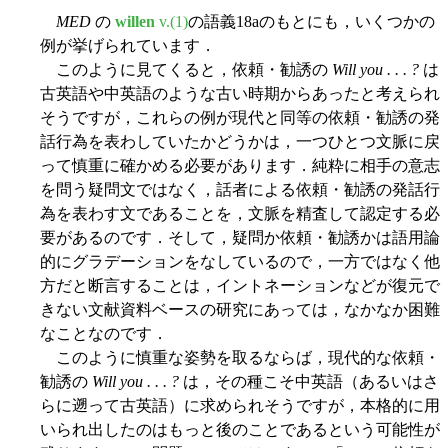
MED
の
willen
v.(1)
の語義18aのもとにも，いくつかの
例が挙げられています．
このように見てくると，依頼・勧誘の
Will you . . . ?
は
古英語や中英語のような古い時期からあったと考えられ
そうですが，これらの例が現代と同等の依頼・勧誘の発
話行為を表わしていたかどうかは，一つひとつ文脈に戻
って慎重に確かめる必要があります．純粋に相手の意志
を問う疑問文ではなく，話者による依頼・勧誘の発話行
為を表わす文であることを，文脈を精査して認定する必
要があるのです．そして，疑問か依頼・勧誘かは語用論
的にグラデーションをなしているので，一方ではなく他
方だと断言することは，イントネーションなどが復元で
きない文献資料ベースの研究にあっては，なかなか困難
なことなのです．
このように慎重な姿勢を取るならば，現代的な依頼・
勧誘の
Will you . . . ?
は，その種こそ中英語（あるいはさ
らに遡って古英語）に求められそうですが，本格的に用
いられ出したのはもっと後のことであるという可能性が