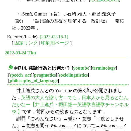
・ Senft, Gunter （著），石崎 雅人・野呂 幾久子
（訳） 『語用論の基礎を理解する 改訂版』 開拓
社，2022年．
Referrer (Inside):
[2023-02-16-1]
[
固定リンク
|
印刷用ページ
]
2022-03-24 Thu
#4714. 発話行為とは何か？
[
youtube
][
terminology
]
■
[
speech_act
][
pragmatics
][
sociolinguistics
]
[
philosophy_of_language
]
井上逸兵さんとの YouTube の第8弾が公開されまし
た．
英語の大人な謝り方---でも，日本人から見るとなん
だかなー【井上逸兵・堀田隆一英語学言語学チャンネル
#8 】
です．前回からの続きものとなります．
謝罪「ごめんなさい」→誓い・意志「二度としませ
ん」→意志を問う
Will you . . . ?
について→
Will you . . . ?