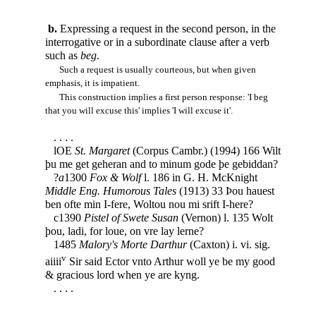
b.
Expressing a request in the second person, in the
interrogative or in a subordinate clause after a verb
such as
beg
.
Such a request is usually courteous, but when given
emphasis, it is impatient.
This construction implies a first person response: 'I beg
that you will excuse this' implies 'I will excuse it'.
. . . .
lOE
St. Margaret
(Corpus Cambr.) (1994) 166 Wilt
þu me get geheran and to minum gode þe gebiddan?
?
a
1300
Fox & Wolf
l. 186 in G. H. McKnight
Middle Eng. Humorous Tales
(1913) 33 Þou hauest
ben ofte min I-fere, Woltou nou mi srift I-here?
c1390
Pistel of Swete Susan
(Vernon) l. 135 Wolt
þou, ladi, for loue, on vre lay lerne?
1485
Malory's Morte Darthur
(Caxton) i. vi. sig.
v
aiiii
Sir said Ector vnto Arthur woll ye be my good
& gracious lord when ye are kyng.
. . . .