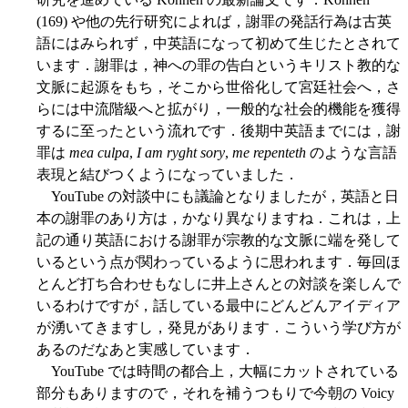
(169) や他の先行研究によれば，謝罪の発話行為は古英
語にはみられず，中英語になって初めて生じたとされて
います．謝罪は，神への罪の告白というキリスト教的な
文脈に起源をもち，そこから世俗化して宮廷社会へ，さ
らには中流階級へと拡がり，一般的な社会的機能を獲得
するに至ったという流れです．後期中英語までには，謝
罪は
mea culpa
,
I am ryght sory
,
me repenteth
のような言語
表現と結びつくようになっていました．
YouTube の対談中にも議論となりましたが，英語と日
本の謝罪のあり方は，かなり異なりますね．これは，上
記の通り英語における謝罪が宗教的な文脈に端を発して
いるという点が関わっているように思われます．毎回ほ
とんど打ち合わせもなしに井上さんとの対談を楽しんで
いるわけですが，話している最中にどんどんアイディア
が湧いてきますし，発見があります．こういう学び方が
あるのだなあと実感しています．
YouTube では時間の都合上，大幅にカットされている
部分もありますので，それを補うつもりで今朝の Voicy