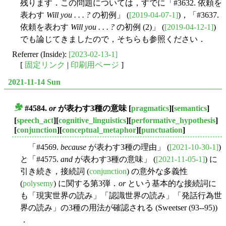
残ります．この問題については，すでに「#3632. 依頼を
表わす
Will you . . . ?
の初例」 (
[2019-04-07-1]
)，「#3637.
依頼を表わす
Will you . . . ?
の初例 (2)」 (
[2019-04-12-1]
)
でも論じてきましたので，そちらも参照ください．
Referrer (Inside):
[2023-02-13-1]
[
固定リンク
|
印刷用ページ
]
2021-11-14 Sun
#4584.
or
が表わす3種の意味
[
pragmatics
][
semantics
]
■
[
speech_act
][
cognitive_linguistics
][
performative_hypothesis
]
[
conjunction
][
conceptual_metaphor
][
punctuation
]
「#4569.
because
が表わす3種の理由」 (
[2021-10-30-1]
)
と「#4575.
and
が表わす3種の意味」 (
[2021-11-05-1]
) に
引き続き，接続詞 (
conjunction
) の意外な多義性
(
polysemy
) に関する第3弾．
or
という基本的な接続詞に
も「現実世界の読み」「認識世界の読み」「発話行為世
界の読み」の3種の用法が確認される (Sweetser (93--95))
．