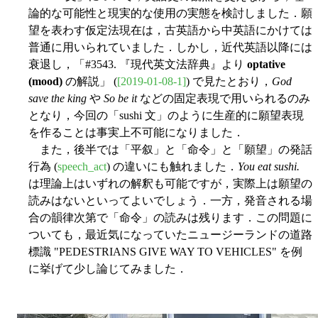
論的な可能性と現実的な使用の実態を検討しました．願
望を表わす仮定法現在は，古英語から中英語にかけては
普通に用いられていました．しかし，近代英語以降には
衰退し，「#3543. 『現代英文法辞典』より
optative
(mood)
の解説」 (
[2019-01-08-1]
) で見たとおり，
God
save the king
や
So be it
などの固定表現で用いられるのみ
となり，今回の「sushi 文」のように生産的に願望表現
を作ることは事実上不可能になりました．
また，後半では「平叙」と「命令」と「願望」の発話
行為 (
speech_act
) の違いにも触れました．
You eat sushi.
は理論上はいずれの解釈も可能ですが，実際上は願望の
読みはないといってよいでしょう．一方，発音される場
合の韻律次第で「命令」の読みは残ります．この問題に
ついても，最近気になっていたニュージーランドの道路
標識 "PEDESTRIANS GIVE WAY TO VEHICLES" を例
に挙げて少し論じてみました．