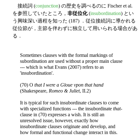
接続詞 (
conjunction
) の歴史を調べるのに Fischer et al.
を参照していたところ，
非従位化
(
insubordination
) とい
う興味深い過程を知った (187) ．従位接続詞に導かれる
従位節が，主節を伴わずに独立して用いられる場合があ
る．
Sometimes clauses with the formal markings of
subordination are used without a proper main clause
--- which is what Evans (2007) refers to as
'insubordination'.
(70) O
that I were a Gloue vpon that hand
(Shakespeare,
Romeo & Juliet
, II.2)
It is typical for such insubordinate clauses to come
with specialized functions --- the insubordinate
that
-
clause in (70) expresses a wish. It is still an
unresolved issue, however, exactly how
insubordinate clauses originate and develop, and
how formal and functional change interact in this.