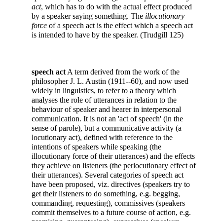
act
, which has to do with the actual effect produced
by a speaker saying something. The
illocutionary
force
of a speech act is the effect which a speech act
is intended to have by the speaker. (Trudgill 125)
speech act
A term derived from the work of the
philosopher J. L. Austin (1911--60), and now used
widely in linguistics, to refer to a theory which
analyses the role of utterances in relation to the
behaviour of speaker and hearer in interpersonal
communication. It is not an 'act of speech' (in the
sense of parole), but a communicative activity (a
locutionary act), defined with reference to the
intentions of speakers while speaking (the
illocutionary force of their utterances) and the effects
they achieve on listeners (the perlocutionary effect of
their utterances). Several categories of speech act
have been proposed, viz. directives (speakers try to
get their listeners to do something, e.g. begging,
commanding, requesting), commissives (speakers
commit themselves to a future course of action, e.g.