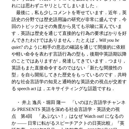
れには思わずニヤリとしてしまいました．
最後に，私も少しコメントを寄せています．近年，英
語史の分野では歴史語用論の研究が非常に盛んです．今
回のトピックはその角度から見ても示唆に富んでいま
す．英語は歴史を通じて直接的な行為の要求ばかりを好
んできたわけではありません．たとえば，
Will you be
quiet?
のように相手の意志の確認を通じて間接的に依頼
や軽い命令を表わす言語行為の型も，後期中英語期以降
のことではありますが，発達してきています．つまり，
英語もまた直接命令するのではない「新たな間接性の
型」を自ら開拓してきた歴史をもっているのです．共時
的な社会言語学の知見と通時的な英語史の視点が交差す
る speech act は，エキサイティングな話題ですね．
・ 井上 逸兵・堀田 隆一 「いのほた言語学チャンネ
ル PRESENTS 英語を深める社会言語学・英語史の視
点 第4回 「あぶない！」はなぜ Watch out! になるの
か ―― 日常に転がるスピーチアクトの日英比較」『英