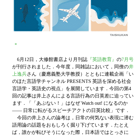
*
6月12日，大修館書店より月刊誌
『英語教育』
の
7月号
が刊行されました．今年度，同雑誌において，同僚の
井
上逸兵
さん（慶應義塾大学教授）とともに連載企画「い
のほた言語学チャンネル PRESENTS 英語を深める社会
言語学・英語史の視点」を展開しています．今回の第4
回の記事は井上さんによる言語行為の日英差に迫ってい
ます．「「あぶない！」はなぜ Watch out! になるのか
―― 日常に転がるスピーチアクトの日英比較」です．
今回の井上さんの論考は，日常の何気ない表現に潜む
語用論の話題をおもしろく掘り下げています．たとえ
ば，誰かが転びそうになった際，日本語ではとっさに