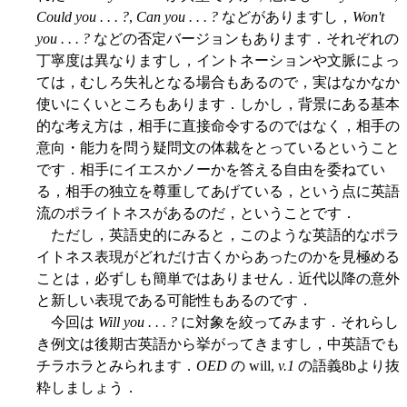
Could you . . . ?
,
Can you . . . ?
などがありますし，
Won't
you . . . ?
などの否定バージョンもあります．それぞれの
丁寧度は異なりますし，イントネーションや文脈によっ
ては，むしろ失礼となる場合もあるので，実はなかなか
使いにくいところもあります．しかし，背景にある基本
的な考え方は，相手に直接命令するのではなく，相手の
意向・能力を問う疑問文の体裁をとっているということ
です．相手にイエスかノーかを答える自由を委ねてい
る，相手の独立を尊重してあげている，という点に英語
流のポライトネスがあるのだ，ということです．
ただし，英語史的にみると，このような英語的なポラ
イトネス表現がどれだけ古くからあったのかを見極める
ことは，必ずしも簡単ではありません．近代以降の意外
と新しい表現である可能性もあるのです．
今回は
Will you . . . ?
に対象を絞ってみます．それらし
き例文は後期古英語から挙がってきますし，中英語でも
チラホラとみられます．
OED
の will,
v.1
の語義8bより抜
粋しましょう．