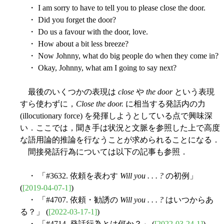
・ I am sorry to have to tell you to please close the door.
・ Did you forget the door?
・ Do us a favour with the door, love.
・ How about a bit less breeze?
・ Now Johnny, what do big people do when they come in?
・ Okay, Johnny, what am I going to say next?
最後のいくつかの表現は
close
や
the door
という表現
すら使わずに，
Close the door.
に相当する発話内の力
(illocutionary force) を発揮しようとしている点で興味深
い．ここでは，聞き手は状況と文脈を参照した上で高度
な語用論的推論を行なうことが求められることになる．
間接発話行為については以下の記事も参照．
・ 「#3632. 依頼を表わす
Will you . . . ?
の初例」
(
[2019-04-07-1]
)
・ 「#4707. 依頼・勧誘の
Will you . . . ?
はいつからあ
る？」 (
[2022-03-17-1]
)
・ 「#4714. 発話行為とは何か？」 (
[2022-03-24-1]
)