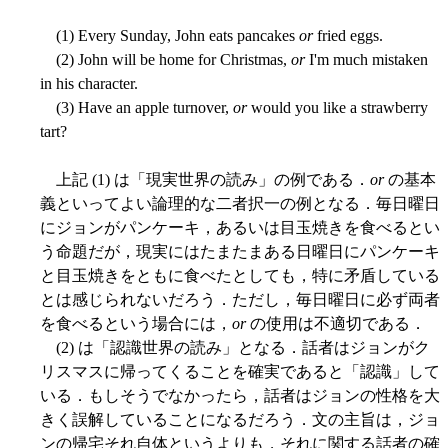
(1) Every Sunday, John eats pancakes
or
fried eggs.
(2) John will be home for Christmas,
or
I'm much mistaken
in his character.
(3) Have an apple turnover,
or
would you like a strawberry
tart?
上記 (1) は「現実世界の読み」の例である．
or
の基本
義といってよい論理的な二者択一の例となる．毎日曜日
にジョンがパンケーキ，あるいは目玉焼きを食べるとい
う命題だが，現実にはたまたまある日曜日にパンケーキ
と目玉焼きをともに食べたとしても，特に矛盾している
とは感じられないだろう．ただし，毎日曜日に必ず両者
を食べるという場合には，
or
の使用は不適切である．
(2) は「認識世界の読み」となる．話者はジョンがク
リスマスに帰ってくることを確実であると「認識」して
いる．もしそうでなかったら，話者はジョンの性格を大
きく誤解していることになるだろう．文の主旨は，ジョ
ンの帰宅それ自体というよりも，それに関する話者の確