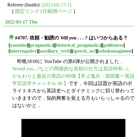
Referrer (Inside):
[2023-02-17-1]
[
固定リンク
|
印刷用ページ
]
2022-03-17 Thu
#4707. 依頼・勧誘の
Will you . . . ?
はいつからある？
■
[
youtube
][
pragmatics
][
historical_pragmatics
][
politeness
]
[
interrogative
][
auxiliary_verb
][
speech_act
][
sobokunagimon
]
昨晩18:00に YouTube の第6弾が公開されました．
Would you...?などの間接的な依頼の仕方は英語特有--し
かもわりと最近の英語の特徴【井上逸兵・堀田隆一英語
学言語学チャンネル #6 】
です．今回は話題が英語のポ
ライトネスから英語史へとダイナミックに切り替わって
いきますので，知的興奮を覚える方もいらっしゃるので
はないかと．