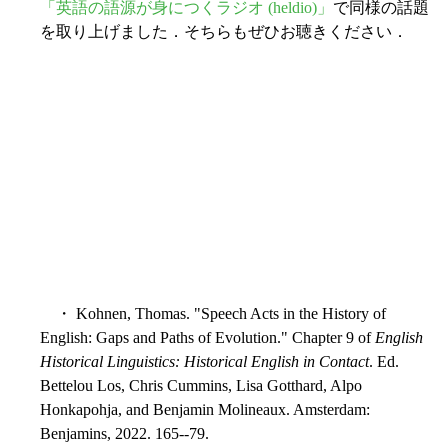
「英語の語源が身につくラジオ (heldio)」
で同様の話題
を取り上げました．そちらもぜひお聴きください．
・ Kohnen, Thomas. "Speech Acts in the History of
English: Gaps and Paths of Evolution." Chapter 9 of
English
Historical Linguistics: Historical English in Contact
. Ed.
Bettelou Los, Chris Cummins, Lisa Gotthard, Alpo
Honkapohja, and Benjamin Molineaux. Amsterdam:
Benjamins, 2022. 165--79.