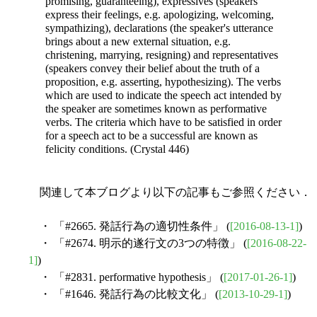
promising, guaranteeing), expressives (speakers
express their feelings, e.g. apologizing, welcoming,
sympathizing), declarations (the speaker's utterance
brings about a new external situation, e.g.
christening, marrying, resigning) and representatives
(speakers convey their belief about the truth of a
proposition, e.g. asserting, hypothesizing). The verbs
which are used to indicate the speech act intended by
the speaker are sometimes known as performative
verbs. The criteria which have to be satisfied in order
for a speech act to be a successful are known as
felicity conditions. (Crystal 446)
関連して本ブログより以下の記事もご参照ください．
・ 「#2665. 発話行為の適切性条件」 (
[2016-08-13-1]
)
・ 「#2674. 明示的遂行文の3つの特徴」 (
[2016-08-22-
1]
)
・ 「#2831. performative hypothesis」 (
[2017-01-26-1]
)
・ 「#1646. 発話行為の比較文化」 (
[2013-10-29-1]
)