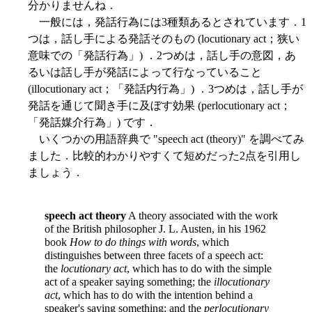
分かりませんね．
一般には，発話行為には3種類あるとされています．1
つは，話し手による発話そのもの (locutionary act；狭い
意味での「発話行為」) ．2つめは，話し手の意図，あ
るいは話し手が発話によって行なっていること
(illocutionary act；「発話内行為」) ．3つめは，話し手が
発話を通じて聞き手に及ぼす効果 (perlocutionary act；
「発話媒介行為」) です．
いくつかの用語辞典で "speech act (theory)" を調べてみ
ました．比較的わかりやすくて短めだった2点を引用し
ましょう．
speech act theory
A theory associated with the work
of the British philosopher J. L. Austen, in his 1962
book
How to do things with words
, which
distinguishes between three facets of a speech act:
the
locutionary act
, which has to do with the simple
act of a speaker saying something; the
illocutionary
act
, which has to do with the intention behind a
speaker's saying something; and the
perlocutionary