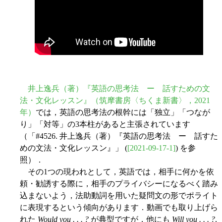
井上逸兵（著）『英語の思考法 ー 話すための文
法・文化レッスン』（筑摩書房〈ちくま新書〉，2021
年）
では，英語の思考法の根幹には「独立」「つなが
り」「対等」の3本柱があると主張されています
（「#4526. 井上逸兵（著）『英語の思考法 ー 話すた
めの文法・文化レッスン』」 (
[2021-09-17-1]
) を参
照）．
その1つの現われとして，英語では，相手に何かを依
頼・勧誘する際に，相手のプライバシーになるべく踏み
込まないよう，法助動詞を用いた疑問文の形でポライト
に表現するという傾向があります．動画でも取り上げら
れた
Would you . . . ?
が典型ですが，他にも
Will you . . . ?
,