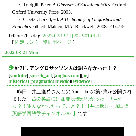
・ Trudgill, Peter.
A Glossary of Sociolinguistics
. Oxford:
Oxford University Press, 2003.
・ Crystal, David, ed.
A Dictionary of Linguistics and
Phonetics.
6th ed. Malden, MA: Blackwell, 2008. 295--96.
Referrer (Inside):
[2023-02-13-1]
[2023-01-01-1]
[
固定リンク
|
印刷用ページ
]
2022-03-21 Mon
#4711. アングロサクソン人は謝らなかった！？
■
[
youtube
][
speech_act
][
anglo-saxon
][
oe
]
[
historical_pragmatics
][
heldio
][
evidence
]
昨日，井上逸兵さんとの YouTube の第7弾が公開され
ました．
昔の英語には謝罪表現がなかった！！--え
っ？！謝んなかったってこと？！【井上逸兵・堀田隆一
英語学言語学チャンネル #7 】
です．