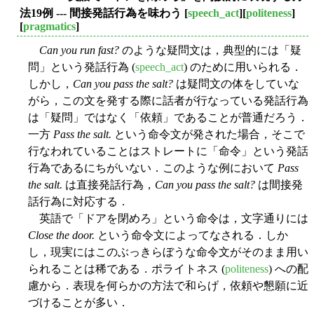
法19例 --- 間接発話行為を味わう
[
speech_act
][
politeness
]
[
pragmatics
]
Can you run fast?
のような疑問文は，典型的には「疑
問」という発話行為 (
speech_act
) のために用いられる．
しかし，
Can you pass the salt?
は疑問文の体をしていな
がら，この文を発する際に話者が行なっている発話行為
は「疑問」ではなく「依頼」であることが普通だろう．
一方
Pass the salt.
という命令文が発された場合，そこで
行なわれていることはストレートに「命令」という発話
行為であるにちがいない．このような例において
Pass
the salt.
は直接発話行為，
Can you pass the salt?
は間接発
話行為に対応する．
英語で「ドアを閉めろ」という命令は，文字通りには
Close the door.
という命令文によってなされる．しか
し，現実にはこのぶっきらぼうな命令文がそのまま用い
られることは稀である．ポライトネス (
politeness
) への配
慮から．表現を何らかの方法で和らげ，依頼や懇願に近
づけることが多い．