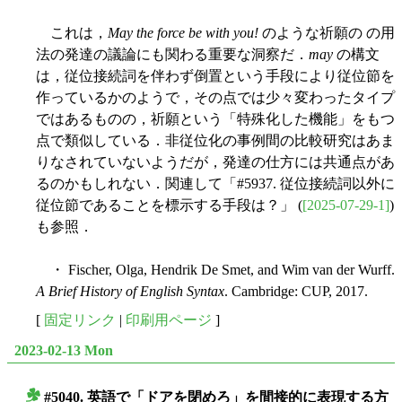
これは，
May the force be with you!
のような祈願の の用
法の発達の議論にも関わる重要な洞察だ．
may
の構文
は，従位接続詞を伴わず倒置という手段により従位節を
作っているかのようで，その点では少々変わったタイプ
ではあるものの，祈願という「特殊化した機能」をもつ
点で類似している．非従位化の事例間の比較研究はあま
りなされていないようだが，発達の仕方には共通点があ
るのかもしれない．関連して「#5937. 従位接続詞以外に
従位節であることを標示する手段は？」 (
[2025-07-29-1]
)
も参照．
・ Fischer, Olga, Hendrik De Smet, and Wim van der Wurff.
A Brief History of English Syntax
. Cambridge: CUP, 2017.
[
固定リンク
|
印刷用ページ
]
2023-02-13 Mon
#5040. 英語で「ドアを閉めろ」を間接的に表現する方
■