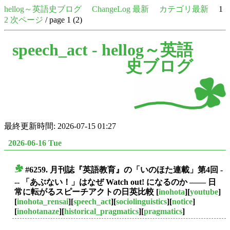
hellog～英語史ブログ
ChangeLog 最新
カテゴリ最新
1
2
次ページ
/ page 1 (2)
speech_act -
hellog～英語
史ブログ
最終更新時間: 2026-07-15 01:27
2026-06-16 Tue
#6259. 月刊誌『英語教育』の「いのほた連載」第4回 -
■
-- 「あぶない！」はなぜ Watch out! になるのか ―― 日
常に転がるスピーチアクトの日英比較
[
inohota
][
youtube
]
[
inohota_rensai
][
speech_act
][
sociolinguistics
][
notice
]
[
inohotanaze
][
historical_pragmatics
][
pragmatics
]