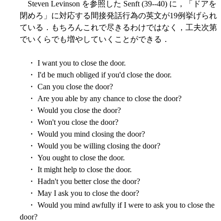
Steven Levinson を参照した Senft (39--40) に，「ドアを
閉めろ」に対応する間接発話行為の英文が19例挙げられ
ている．もちろんこれで尽きるわけではなく，工夫次第
でいくらでも増やしていくことができる．
・ I want you to close the door.
・ I'd be much obliged if you'd close the door.
・ Can you close the door?
・ Are you able by any chance to close the door?
・ Would you close the door?
・ Won't you close the door?
・ Would you mind closing the door?
・ Would you be willing closing the door?
・ You ought to close the door.
・ It might help to close the door.
・ Hadn't you better close the door?
・ May I ask you to close the door?
・ Would you mind awfully if I were to ask you to close the
door?