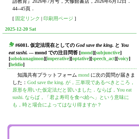
語教育』2026年7月号，大修館書店，2026年6月12日．
44--45頁．
[
固定リンク
|
印刷用ページ
]
2025-12-20 Sat
#6081. 仮定法現在としての
God save the king.
と
You
■
eat sushi.
--- mond での注目問答
[
mond
][
subjunctive
]
[
sobokunagimon
][
imperative
][
optative
][
speech_act
][
voicy
]
[
heldio
]
知識共有プラットフォーム
mond
に次の質問が届きま
した：
God save the king. が，三単現であるべきところ，
原形を用いた仮定法だと習いました．ならば，You eat
sushi. ならば，「君よ寿司を食べ給へ」という意味に
も，時と場合によってはなり得ますか？