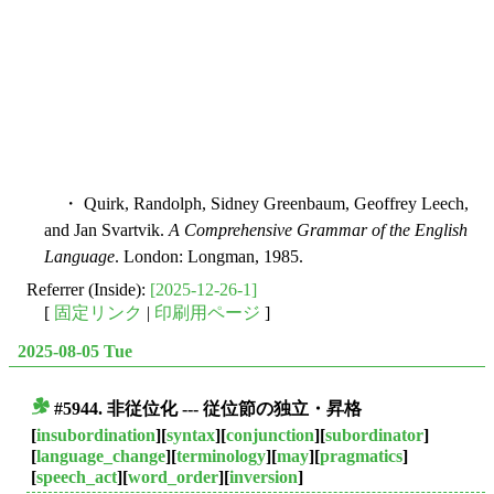
・ Quirk, Randolph, Sidney Greenbaum, Geoffrey Leech,
and Jan Svartvik.
A Comprehensive Grammar of the English
Language
. London: Longman, 1985.
Referrer (Inside):
[2025-12-26-1]
[
固定リンク
|
印刷用ページ
]
2025-08-05 Tue
#5944. 非従位化 --- 従位節の独立・昇格
■
[
insubordination
][
syntax
][
conjunction
][
subordinator
]
[
language_change
][
terminology
][
may
][
pragmatics
]
[
speech_act
][
word_order
][
inversion
]