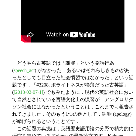
どうやら古英語では「謝罪」という発話行為
(
speech_act
) がなかった，あるいはそれらしきものがあ
ったとしても目立った社会慣習ではなかった，という話
題です．「#3208. ポライトネスが稀薄だった古英語」
(
[2018-02-07-1]
) でもみたように，現代の英語社会におい
て当然とされている言語文化上の慣習が，アングロサク
ソン社会にはなかったということは，これまでも報告さ
れてきました．そのもう1つの例として，謝罪 (apology)
が挙げられるということです．
この話題の典拠は，英語歴史語用論の分野で精力的に
研究を進めている Kohnen の最新論文です．Kohnen