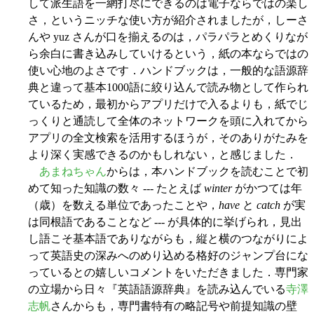
して派生語を一網打尽にできるのは電子ならではの楽し
さ，というニッチな使い方が紹介されましたが，しーさ
んや yuz さんが口を揃えるのは，パラパラとめくりなが
ら余白に書き込みしていけるという，紙の本ならではの
使い心地のよさです．ハンドブックは，一般的な語源辞
典と違って基本1000語に絞り込んで読み物として作られ
ているため，最初からアプリだけで入るよりも，紙でじ
っくりと通読して全体のネットワークを頭に入れてから
アプリの全文検索を活用するほうが，そのありがたみを
より深く実感できるのかもしれない，と感じました．
あまねちゃん
からは，本ハンドブックを読むことで初
めて知った知識の数々 --- たとえば
winter
がかつては年
（歳）を数える単位であったことや，
have
と
catch
が実
は同根語であることなど --- が具体的に挙げられ，見出
し語こそ基本語でありながらも，縦と横のつながりによ
って英語史の深みへのめり込める格好のジャンプ台にな
っているとの嬉しいコメントをいただきました．専門家
の立場から日々『英語語源辞典』を読み込んでいる
寺澤
志帆
さんからも，専門書特有の略記号や前提知識の壁