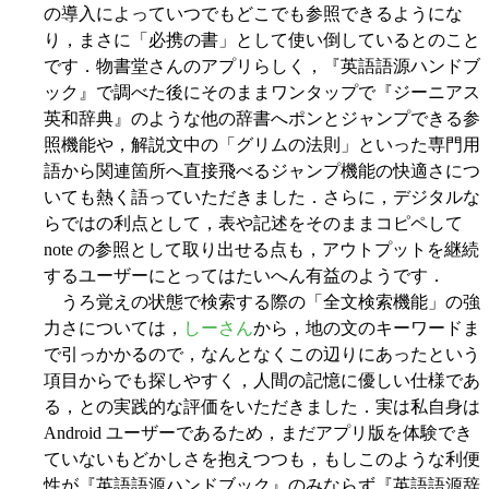
の導入によっていつでもどこでも参照できるようにな
り，まさに「必携の書」として使い倒しているとのこと
です．物書堂さんのアプリらしく，『英語語源ハンドブ
ック』で調べた後にそのままワンタップで『ジーニアス
英和辞典』のような他の辞書へポンとジャンプできる参
照機能や，解説文中の「グリムの法則」といった専門用
語から関連箇所へ直接飛べるジャンプ機能の快適さにつ
いても熱く語っていただきました．さらに，デジタルな
らではの利点として，表や記述をそのままコピペして
note の参照として取り出せる点も，アウトプットを継続
するユーザーにとってはたいへん有益のようです．
うろ覚えの状態で検索する際の「全文検索機能」の強
力さについては，
しーさん
から，地の文のキーワードま
で引っかかるので，なんとなくこの辺りにあったという
項目からでも探しやすく，人間の記憶に優しい仕様であ
る，との実践的な評価をいただきました．実は私自身は
Android ユーザーであるため，まだアプリ版を体験でき
ていないもどかしさを抱えつつも，もしこのような利便
性が『英語語源ハンドブック』のみならず『英語語源辞