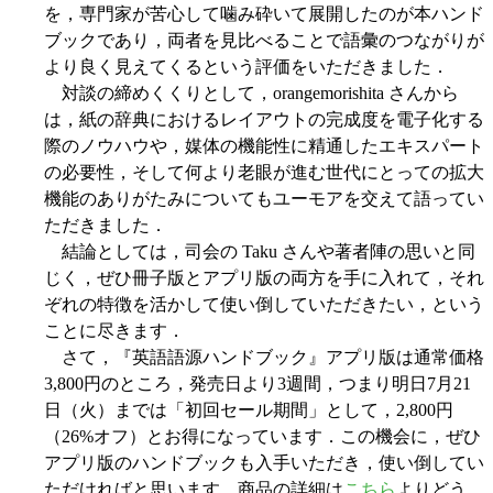
を，専門家が苦心して噛み砕いて展開したのが本ハンド
ブックであり，両者を見比べることで語彙のつながりが
より良く見えてくるという評価をいただきました．
対談の締めくくりとして，orangemorishita さんから
は，紙の辞典におけるレイアウトの完成度を電子化する
際のノウハウや，媒体の機能性に精通したエキスパート
の必要性，そして何より老眼が進む世代にとっての拡大
機能のありがたみについてもユーモアを交えて語ってい
ただきました．
結論としては，司会の Taku さんや著者陣の思いと同
じく，ぜひ冊子版とアプリ版の両方を手に入れて，それ
ぞれの特徴を活かして使い倒していただきたい，という
ことに尽きます．
さて，『英語語源ハンドブック』アプリ版は通常価格
3,800円のところ，発売日より3週間，つまり明日7月21
日（火）までは「初回セール期間」として，2,800円
（26%オフ）とお得になっています．この機会に，ぜひ
アプリ版のハンドブックも入手いただき，使い倒してい
ただければと思います．商品の詳細は
こちら
よりどう