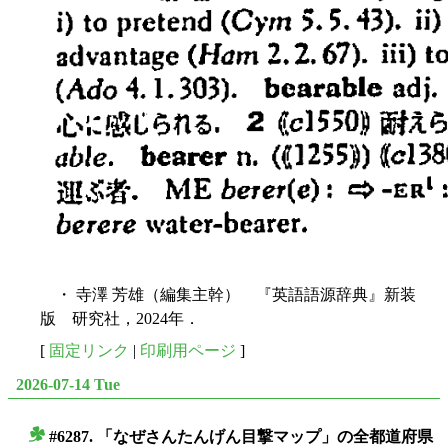
・ 寺澤 芳雄（編集主幹） 『英語語源辞典』新装
版 研究社，2024年．
[
固定リンク
|
印刷用ページ
]
2026-07-14 Tue
#6287. 「なぜさんたんげん目撃マップ」の全都道府県
■