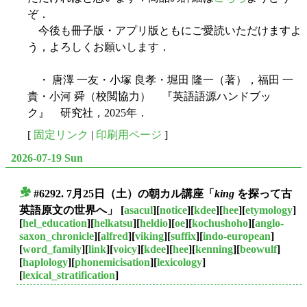
ぞ．
今後も冊子版・アプリ版ともにご愛読いただけますよ
う，よろしくお願いします．
・ 唐澤 一友・小塚 良孝・堀田 隆一（著），福田 一
貴・小河 舜（校閲協力） 『英語語源ハンドブッ
ク』 研究社，2025年．
[
固定リンク
|
印刷用ページ
]
2026-07-19 Sun
#6292. 7月25日（土）の朝カル講座「
king
を探って古
■
英語原文の世界へ」
[
asacul
][
notice
][
kdee
][
hee
][
etymology
]
[
hel_education
][
helkatsu
][
heldio
][
oe
][
kochushoho
][
anglo-
saxon_chronicle
][
alfred
][
viking
][
suffix
][
indo-european
]
[
word_family
][
link
][
voicy
][
kdee
][
hee
][
kenning
][
beowulf
]
[
haplology
][
phonemicisation
][
lexicology
]
[
lexical_stratification
]