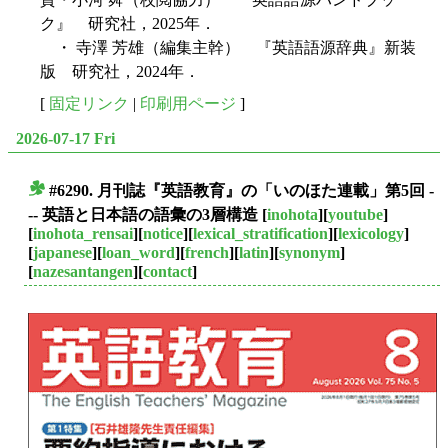
ク』 研究社，2025年．
・ 寺澤 芳雄（編集主幹） 『英語語源辞典』新装
版 研究社，2024年．
[
固定リンク
|
印刷用ページ
]
2026-07-17 Fri
#6290. 月刊誌『英語教育』の「いのほた連載」第5回 -
■
-- 英語と日本語の語彙の3層構造
[
inohota
][
youtube
]
[
inohota_rensai
][
notice
][
lexical_stratification
][
lexicology
]
[
japanese
][
loan_word
][
french
][
latin
][
synonym
]
[
nazesantangen
][
contact
]