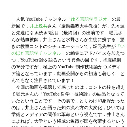
人気 YouTube チャンネル
「ゆる言語学ラジオ」
の最
新回で，
井上逸兵
さん（慶應義塾大学教授）が，先々週
と先週に引き続き3度目（最終回）の出演です．堀元さ
んが熱血教師，井上さんと水野さんが生徒に扮する，驚
きの教室コントのシチュエーションで，堀元先生が
「い
のほた言語学チャンネル」
の編集にアドバイスを加えつ
つ，YouTuber 論を語るという異色の回です．抱腹絶倒
の36分ですが，極上の YouTube 制作技術論かつメディ
ア論となっています．動画公開からの初速も著しく，と
んでもなく注目されています！
今回の動画を視聴して感じたのは，コントの枠を超え
て堀元さんの「YouTube 哲学・技術論」の結晶となって
いたということです．その裏で，とりわけ印象深かった
のは，井上さんが語った知の流れ方の大変化，ひいては
学術とメディアの関係の革命という視点です．井上さん
によれば，大学という権威の象徴が民を啓蒙するという