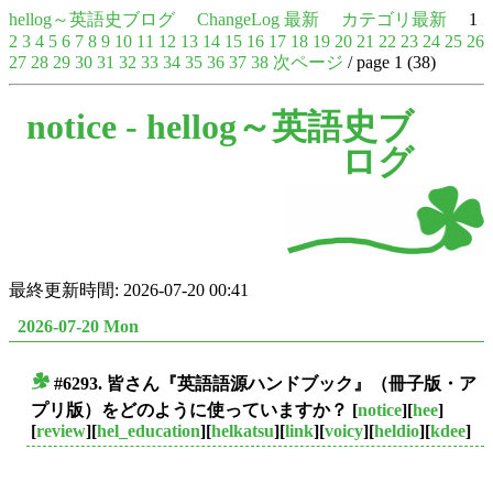
hellog～英語史ブログ
ChangeLog 最新
カテゴリ最新
1
2
3
4
5
6
7
8
9
10
11
12
13
14
15
16
17
18
19
20
21
22
23
24
25
26
27
28
29
30
31
32
33
34
35
36
37
38
次ページ
/ page 1 (38)
notice -
hellog～英語史ブ
ログ
最終更新時間: 2026-07-20 00:41
2026-07-20 Mon
#6293. 皆さん『英語語源ハンドブック』（冊子版・ア
■
プリ版）をどのように使っていますか？
[
notice
][
hee
]
[
review
][
hel_education
][
helkatsu
][
link
][
voicy
][
heldio
][
kdee
]