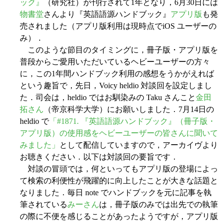
ック』
（研究社）が刊行されて1年となり，6月30日には
物書堂
さんより『英語語源ハンドブック』
アプリ版
も発
売されました（アプリ版利用は現時点でiOS ユーザーの
み）．
このような節目のタイミングに，冊子版・アプリ版を
普段からご愛用いただいているヘビーユーザーの方々
に，この1年間ハンドブック利用の感想をうかがえれば
という趣旨で，先日，Voicy heldio 対談回を設定しまし
た．司会は，heldio ではお馴染みの Taku さんこと
金田
拓さん
（帝京科学大学）にお願いしました．7月14日の
heldio で
「#1871. 『英語語源ハンドブック』（冊子版・
アプリ版）の使用感をヘビーユーザーの皆さんに聞いて
みました」
として配信していますので，アーカイヴより
お聴きください．以下は対談回の要旨です．
対談の冒頭では，何といってもアプリ版の登場によっ
て検索の利便性が飛躍的に向上したことが大きな話題と
なりました．毎日 note でハンドブックを元に記事を執
筆されている
みーさん
は，冊子版のみでは出先での執筆
の際に不便を感じることがあったようですが，アプリ版