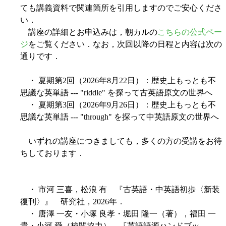
ても講義資料で関連箇所を引用しますのでご安心くださ
い．
講座の詳細とお申込みは，朝カルの
こちらの公式ペー
ジ
をご覧ください．なお，次回以降の日程と内容は次の
通りです．
・ 夏期第2回（2026年8月22日）：歴史上もっとも不
思議な英単語 --- "riddle" を探って古英語原文の世界へ
・ 夏期第3回（2026年9月26日）：歴史上もっとも不
思議な英単語 --- "through" を探って中英語原文の世界へ
いずれの講座につきましても，多くの方の受講をお待
ちしております．
・ 市河 三喜，松浪 有 『古英語・中英語初歩〈新装
復刊〉』 研究社，2026年．
・ 唐澤 一友・小塚 良孝・堀田 隆一（著），福田 一
貴・小河 舜（校閲協力） 『英語語源ハンドブッ