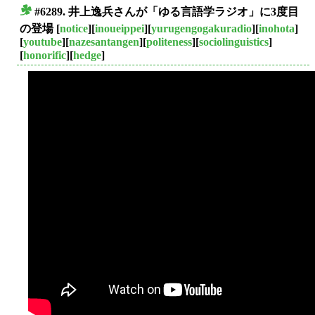
#6289. 井上逸兵さんが「ゆる言語学ラジオ」に3度目
■
の登場
[
notice
][
inoueippei
][
yurugengogakuradio
][
inohota
]
[
youtube
][
nazesantangen
][
politeness
][
sociolinguistics
]
[
honorific
][
hedge
]