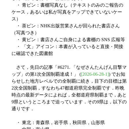
・ 青ピン：書棚写真なし（テキストのみのご報告の
ケース，あるいは私が写真をアップできていないケー
ス）
・ 茶ピン：NHK出版営業さんが回られた書店さん
（写真つき）
・ 黄ピン：書店さんご自身による書棚の SNS 広報等
・ 「文」アイコン：本書が入っていると直接・間接
に確認できた図書館
さて，先日の記事「#6271. 「なぜさんたんげん目撃マ
ップ」の第1次全国制覇達成！」 (
[2026-06-28-1]
) でお知
らせした地方レベルでの全制覇に続き，目下の目標は第
2次全国制覇，すなわち47都道府県完全制覇です．昨晩
時点の最新データによれば，全都道府県制覇まで，あと
9県というところまで迫っています．その9県は，以下の
通りです．
・ 東北：青森県，岩手県，秋田県，山形県