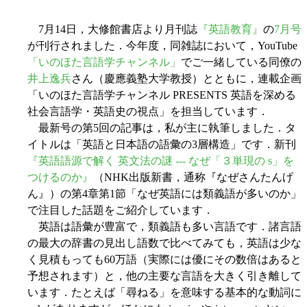
7月14日，大修館書店より月刊誌
『英語教育』
の
7月号
が刊行されました．今年度，同雑誌において，YouTube
「いのほた言語学チャンネル」
でご一緒している同僚の
井上逸兵
さん（慶應義塾大学教授）とともに，連載企画
「いのほた言語学チャンネル PRESENTS 英語を深める
社会言語学・英語史の視点」を担当しています．
最新号の第5回の記事は，私が主に執筆しました．タ
イトルは「英語と日本語の語彙の3層構造」です．新刊
『英語語源で解く 英文法の謎 --- なぜ「３単現の s」を
つけるのか』
（NHK出版新書，通称『なぜさんたんげ
ん』）の第4章第1節「なぜ英語には類義語が多いのか」
で注目した話題をご紹介しています．
英語は語彙が豊富で，類義語も多い言語です．諸言語
の最大の辞書の見出し語数で比べてみても，英語は少な
く見積もっても60万語（実際には優にその数倍はあると
予想されます）と，他の主要な言語を大きく引き離して
います．たとえば「尋ねる」を意味する基本的な動詞に