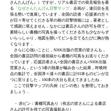
さんたんげん』）ですが，リアル書店での発見報告を募
る
「なぜさんたんげん目撃マップ」
企画が，連日目を見
張る勢いで進展しています．全国の読者・応援者の方々
が日々寄せてくださる草の根の目撃情報には，著者とし
て感謝に堪えません．なかには書店さんの許可を得て，
素晴らしい書棚の写真を撮ってくださる方も少なからず
いらっしゃり，地図を開いてピンを立てるたびに胸が熱
くなります．
さらに心強いことに，NHK出版の営業の皆さんも，
全国の書店訪問の最前線から書棚の写真をお送りくださ
っています．応援読者さん×全国の書店さん×NHK出版
営業さん，という3者の熱量が噛み合った結果，昨晩時
点の集計で，全国津々浦々の書店に計93本ものピンが立
つに至りました．100本の大台も見えてきましたね．
ここで目撃マップの凡例（ピンの色）を整理しておき
ましょう．
・ 赤ピン：書棚写真あり（有志の皆さんによる書店
さんの許可を得ての写真撮影あり）