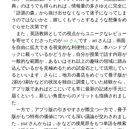
典』のほうでも得られれば，情報量の多さゆえに完全に
「語源の森」から抜け出せなくなって迷子になってしま
うのではないかと，嬉しくもぞっとするような想像をめ
ぐらせた次第です．
また，英語教師としての視点からユニークなレビュー
を寄せてくださったのが
ari さん
です．ari さんは，画面
を自由に拡大できる視覚的な利便性に加え，本ハンドブ
ックに載っているかどうかを，自分が授業で話す内容が
一般的な範囲か，あるいはそれ以上の趣味の領域に踏み
込んでいるかを見極めるための試金石として活用してい
るといいます．さらに，地方の書店をめぐって冊子版が
2刷か3刷かなどの状況を独自に調査していた経験から，
アプリ版であればどこにいても常に最新の記述が手元に
届くという，新しい角度からのメリットも指摘されまし
た．
一方で，アプリ版の引きやすさが際立つ一方で，冊子
版がもつ特有の価値についても深い議論が交わされまし
た．yuz さんからは，
-fy
などの接尾辞をもつ単語を検索