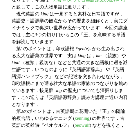
と題して，この大物単語に迫ります．
現代英語の
king
は一見すると素朴な日常語ですが，
英語史・語源学の観点からその歴史を紐解くと，実にダ
イナミックで奥深い世界が広がっています．今回の講座
では，主に3つの切り口からこの「王」を意味する単語
を解読していきます．
第1のポイントは，印欧語根 *
gen(e)
- から生み出され
る広大な語彙の世界です．実は
king
は，
kin
（親族）や
kind
（種類；親切な）などと共通の大きな語根に遡る派
生語です．いつものように『英語語源辞典』 や『英語
語源ハンドブック』 などの記述を突き合わせながら，
印欧語根にまで遡る壮大な単語の家族のつながりを眺め
ていきます．接尾辞
-ing
の歴史についても深掘りしま
す．この辺りは『英語語源辞典』読み方講座に近い内容
となります．
第2のポイントは，古英語期に花開いた「王」の隠喩
的複合語，いわゆるケニング (
kenning
) の世界です．古
英語の英雄詩『ベオウルフ』 (
beowulf
) などを覗くと，