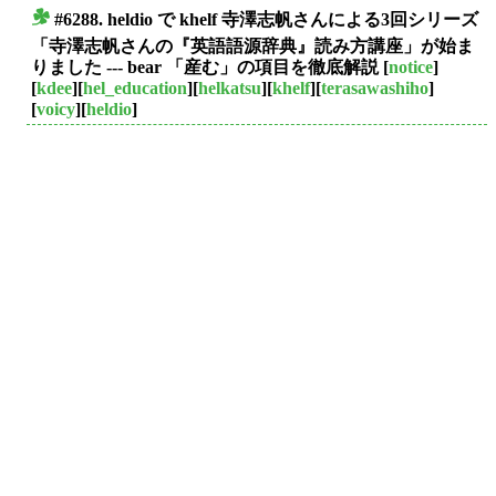
#6288. heldio で khelf 寺澤志帆さんによる3回シリーズ
■
「寺澤志帆さんの『英語語源辞典』読み方講座」が始ま
りました --- bear 「産む」の項目を徹底解説
[
notice
]
[
kdee
][
hel_education
][
helkatsu
][
khelf
][
terasawashiho
]
[
voicy
][
heldio
]