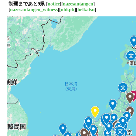
制覇まであと9県
[
notice
][
nazesantangen
]
[
nazesantangen_witness
][
nhkpb
][
helkatsu
]