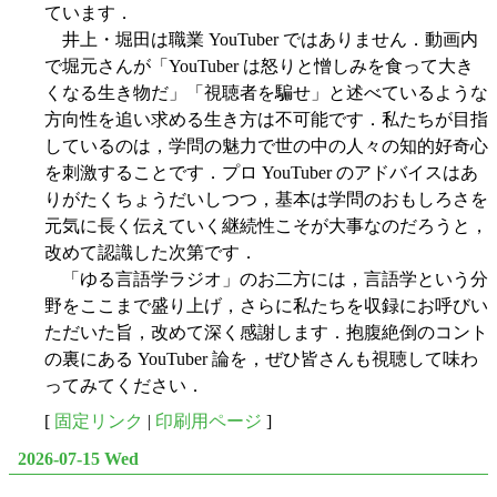
ています．
井上・堀田は職業 YouTuber ではありません．動画内
で堀元さんが「YouTuber は怒りと憎しみを食って大き
くなる生き物だ」「視聴者を騙せ」と述べているような
方向性を追い求める生き方は不可能です．私たちが目指
しているのは，学問の魅力で世の中の人々の知的好奇心
を刺激することです．プロ YouTuber のアドバイスはあ
りがたくちょうだいしつつ，基本は学問のおもしろさを
元気に長く伝えていく継続性こそが大事なのだろうと，
改めて認識した次第です．
「ゆる言語学ラジオ」のお二方には，言語学という分
野をここまで盛り上げ，さらに私たちを収録にお呼びい
ただいた旨，改めて深く感謝します．抱腹絶倒のコント
の裏にある YouTuber 論を，ぜひ皆さんも視聴して味わ
ってみてください．
[
固定リンク
|
印刷用ページ
]
2026-07-15 Wed