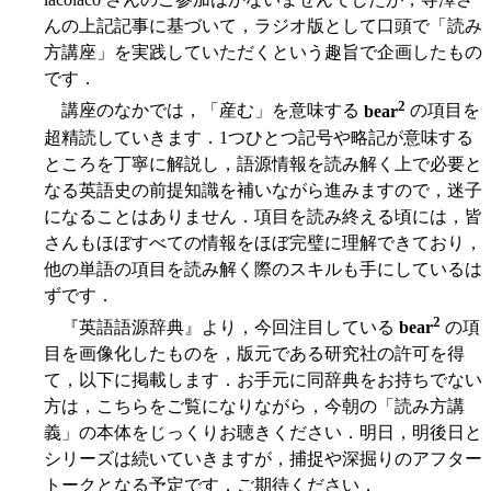
んの上記記事に基づいて，ラジオ版として口頭で「読み
方講座」を実践していただくという趣旨で企画したもの
です．
2
講座のなかでは，「産む」を意味する
bear
の項目を
超精読していきます．1つひとつ記号や略記が意味する
ところを丁寧に解説し，語源情報を読み解く上で必要と
なる英語史の前提知識を補いながら進みますので，迷子
になることはありません．項目を読み終える頃には，皆
さんもほぼすべての情報をほぼ完璧に理解できており，
他の単語の項目を読み解く際のスキルも手にしているは
ずです．
2
『英語語源辞典』より，今回注目している
bear
の項
目を画像化したものを，版元である研究社の許可を得
て，以下に掲載します．お手元に同辞典をお持ちでない
方は，こちらをご覧になりながら，今朝の「読み方講
義」の本体をじっくりお聴きください．明日，明後日と
シリーズは続いていきますが，捕捉や深掘りのアフター
トークとなる予定です．ご期待ください．