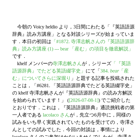
今朝の Voicy heldio より，3日間にわたる「『英語語源
辞典』読み方講座」となる対談シリーズが始まっていま
す．本日の初回は
「#1872. 寺澤志帆さんの『英語語源辞
典』読み方講座 (1) --- bear 「産む」の項目を徹底解説」
です．
khelf メンバーの
寺澤志帆さん
が，シリーズ
「『英語
語源辞典』でたどる英語綴字史」
にて「
384.
bear
「産
む」についてさらに深堀り
」と題する記事を投稿された
ことは，「#6281. 「英語語源辞典でたどる英語綴字史」
の khelf 寺澤志帆さんが『英語語源辞典』の読み方解説
を始められています！」 (
[2026-07-08-1]
) でご紹介した
とおりです．これは，『英語語源辞典』通読挑戦者の第
一人者である
lacolaco さん
が，先立つ6月中に，同様の
試みをいち早く実践されていたものを受けての，寺澤さ
んとしての試みでした．今回の対談は，事情により
lacolaco さんのご参加はかないませんでしたが，寺澤さ