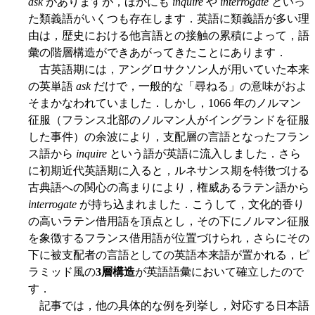
ask
がありますが，ほかにも
inquire
や
interrogate
といっ
た類義語がいくつも存在します．英語に類義語が多い理
由は，歴史における他言語との接触の累積によって，語
彙の階層構造ができあがってきたことにあります．
古英語期には，アングロサクソン人が用いていた本来
の英単語
ask
だけで，一般的な「尋ねる」の意味がおよ
そまかなわれていました．しかし，1066 年のノルマン
征服（フランス北部のノルマン人がイングランドを征服
した事件）の余波により，支配層の言語となったフラン
ス語から
inquire
という語が英語に流入しました．さら
に初期近代英語期に入ると，ルネサンス期を特徴づける
古典語への関心の高まりにより，権威あるラテン語から
interrogate
が持ち込まれました．こうして，文化的香り
の高いラテン借用語を頂点とし，その下にノルマン征服
を象徴するフランス借用語が位置づけられ，さらにその
下に被支配者の言語としての英語本来語が置かれる，ピ
ラミッド風の
3層構造
が英語語彙において確立したので
す．
記事では，他の具体的な例を列挙し，対応する日本語