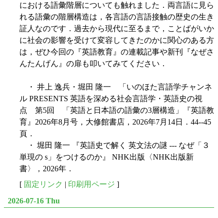
における語彙階層についても触れました．両言語に見ら
れる語彙の階層構造は，各言語の言語接触の歴史の生き
証人なのです．過去から現代に至るまで，ことばがいか
に社会の影響を受けて変容してきたのかに関心のある方
は，ぜひ今回の『英語教育』の連載記事や新刊『なぜさ
んたんげん』の扉も叩いてみてください．
・ 井上 逸兵・堀田 隆一 「いのほた言語学チャンネ
ル PRESENTS 英語を深める社会言語学・英語史の視
点 第5回 「英語と日本語の語彙の3層構造」『英語教
育』2026年8月号，大修館書店，2026年7月14日．44--45
頁．
・ 堀田 隆一 『英語史で解く 英文法の謎 --- なぜ「３
単現の s」をつけるのか』 NHK出版〈NHK出版新
書〉，2026年．
[
固定リンク
|
印刷用ページ
]
2026-07-16 Thu