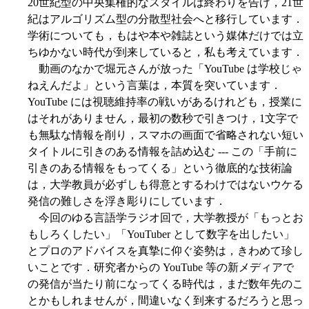
20世紀型の中央集権的なスタイルは終わりを告げ，21世
紀はアルゴリズム型の分散型社会へと移行しています．
学術についても，もはや本や雑誌という媒体だけでは立
ちゆかない時代が到来していると，私も考えています．
動画のなかで堀元さんが放った「YouTube は学校じゃ
ねえんだよ」という言葉は，本質を突いています．
YouTube には視聴維持率の戦いがあるけれども，授業に
はそれがありません，最初の数秒で引きつけ，1文字で
も無駄な情報を削り，スマホの画面で省略されない短い
タイトルに引きのある情報を詰め込む --- この「手前に
引きのある情報をもってくる」という徹底的な技術論
は，大学教員が必ずしも得意とするわけではないウケる
発信の難しさを浮き彫りにしています．
今回のゆる言語学ラジオ回で，大学教授が「もっとお
もしろくしたい」「YouTuber として数字を出したい」
とプロのアドバイスを真摯に仰ぐ姿勢は，きわめて珍し
いことです．研究者からの YouTube 等の新メディアで
の発信が当たり前になってくる時代は，まだ数年先のこ
とかもしれませんが，間違いなく到来するだろうと思っ