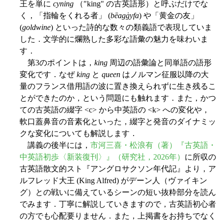
王を単に
cyning
（"king" の古英語形）と呼ぶだけでな
く，「指輪をくれる者」 (
bēagġyfa
) や「黄金の友」
(
goldwine
) といった詩的な数々の類義語で表現していま
した．文学的に爛熟した多彩な語彙の魅力を味わいま
す．
第3のポイントは，
king
周辺の語彙論と同単語の語形
変化です．なぜ
king
と
queen
はノルマン征服以降の大
量のフランス借用語の波に置き換えられずに生き残るこ
とができたのか，という問題にも触れます．また，かつ
ての古英語の綴字 <c> から中英語の <k> への変化や，
軟口蓋鼻音の音素化といった，綴字と発音のダイナミッ
クな変化についても解説します．
講義の後半には，
市河三喜・松浪有（著）『古英語・
中英語初歩〈新装復刊〉』（研究社，2026年）
に所収の
古英語散文的スト『アングロサクソン年代記』より，ア
ルフレッド大王 (King Alfred) がデーン人（ヴァイキン
グ）との戦いに備えているシーンの短い抜粋部分を読ん
でみます．丁寧に解説していきますので，古英語初心者
の方でも心配要りません．また，上掲書をお持ちでなく