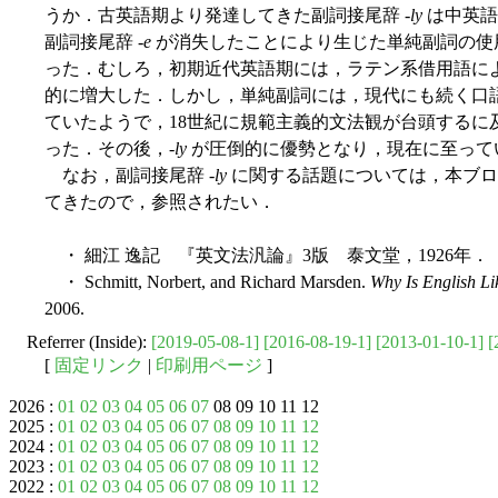
うか．古英語期より発達してきた副詞接尾辞 -
ly
は中英語
副詞接尾辞 -
e
が消失したことにより生じた単純副詞の使
った．むしろ，初期近代英語期には，ラテン系借用語に
的に増大した．しかし，単純副詞には，現代にも続く口語的な c
ていたようで，18世紀に規範主義的文法観が台頭するに
った．その後，-
ly
が圧倒的に優勢となり，現在に至って
なお，副詞接尾辞 -
ly
に関する話題については，本ブ
てきたので，参照されたい．
・ 細江 逸記 『英文法汎論』3版 泰文堂，1926年．
・ Schmitt, Norbert, and Richard Marsden.
Why Is English Li
2006.
Referrer (Inside):
[2019-05-08-1]
[2016-08-19-1]
[2013-01-10-1]
[
[
固定リンク
|
印刷用ページ
]
2026 :
01
02
03
04
05
06
07
08 09 10 11 12
2025 :
01
02
03
04
05
06
07
08
09
10
11
12
2024 :
01
02
03
04
05
06
07
08
09
10
11
12
2023 :
01
02
03
04
05
06
07
08
09
10
11
12
2022 :
01
02
03
04
05
06
07
08
09
10
11
12