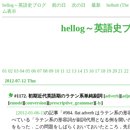
hellog～英語史ブログ
前の日
次の日
最新
helhub (Th
ム表示
hellog～英語史
01
02
03
04
05
06
07
08
09
10
11
12
13
14
15
16
17
18
19
20
21
22
2012-07-12 Thu
#1172. 初期近代英語期のラテン系単純副詞
[
adverb
][
adje
■
[
emode
][
conversion
][
prescriptive_grammar
][
-ly
]
[2012-01-06-1]
の記事「#984. flat adverb はラテン
べている「ラテン系の形容詞が副詞代用となる例を開い
をもった．この問題をしばらくおいておいたところ，先日 Schmitt