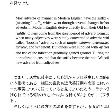
を見つけた．
Most adverbs of manner in Modern English have the suffix -
(meaning "like"), which went through several changes before 
adverbs in Modern English derive directly from their Old En
rightly
. Others come from the great period of adverb formation
when many adjectives were simply converted to adverbs with
called "booster" adverbs, such as
ample
,
extreme
,
detestable
terrible
, and
vehement
. But others were supplied with -
ly
from
and use of the inflection gradually gained ground. During th
normalization ensured that the suffix became the rule. We stil
new adverbs from adjectives.
つまり，16世紀後半に，形容詞からゼロ派生した単純副
いう指摘である．細江の言及も近代英語期を念頭においているようなの
一の事実について語っていると見てよいだろう．ラテン
げられている9語のうち
dreadful
を除く8語までが，（フ
る．
詳しくはさらに多方面の調査を要するが，-
ly
副詞と単