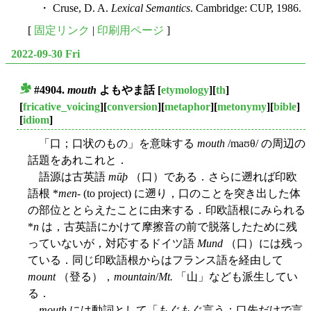
・ Cruse, D. A.
Lexical Semantics
. Cambridge: CUP, 1986.
[
固定リンク
|
印刷用ページ
]
2022-09-30 Fri
#4904.
mouth
よもやま話
[
etymology
][
th
]
■
[
fricative_voicing
][
conversion
][
metaphor
][
metonymy
][
bible
]
[
idiom
]
「口；口状のもの」を意味する
mouth
/maʊθ/ の周辺の
話題をあれこれと．
語源は古英語
mūþ
（口）である．さらに遡れば印欧
語根 *
men
- (to project) に遡り，口のことを突き出した体
の部位ととらえたことに由来する．印欧語根にみられる
*
n
は，古英語にかけて摩擦音の前で脱落したために残
っていないが，対応するドイツ語
Mund
（口）には残っ
ている．同じ印欧語根からはフランス語を経由して
mount
（登る），
mountain
/
Mt.
「山」なども派生してい
る．
mouth
には動詞として「もぐもぐ言う；口先だけで言