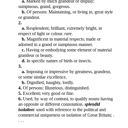
a.
Marked by much grandeur or display;
sumptuous, grand, gorgeous.
b.
Of persons: Maintaining, or living in, great style
or grandeur.
2.
a.
Resplendent, brilliant, extremely bright, in
respect of light or colour.
rare.
b.
Magnificent in material respects; made or
adorned in a grand or sumptuous manner.
c.
Having or embodying some element of material
grandeur or beauty.
d.
In specific names of birds or insects.
3.
a.
Imposing or impressive by greatness, grandeur,
or some similar excellence.
b.
Dignified, haughty, lordly.
4.
Of persons: Illustrious, distinguished.
5.
Excellent; very good or fine.
6.
Used, by way of contrast, to qualify nouns having
an opposite or different connotation.
splendid
isolation
: used with reference to the political and
commercial uniqueness or isolation of Great Britain; .
. . .