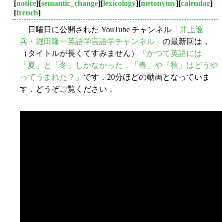
[
notice
][
semantic_change
][
lexicology
][
metonymy
][
calendar
]
[
french
]
日曜日に公開された YouTube チャンネル
「井上逸
兵・堀田隆一英語学言語学チャンネル」
の最新回は，
（タイトルが長くてすみません）
「かつて英語には
「夏」と「冬」しかなかった．「春」や「秋」はどうや
ってうまれた？」
です．20分ほどの動画となっていま
す．どうぞご覧ください．