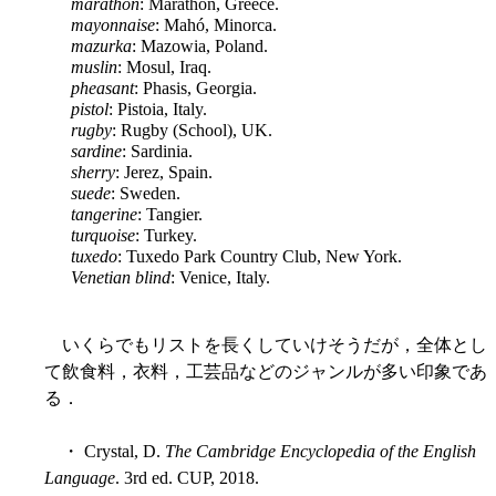
marathon
: Marathon, Greece.
mayonnaise
: Mahó, Minorca.
mazurka
: Mazowia, Poland.
muslin
: Mosul, Iraq.
pheasant
: Phasis, Georgia.
pistol
: Pistoia, Italy.
rugby
: Rugby (School), UK.
sardine
: Sardinia.
sherry
: Jerez, Spain.
suede
: Sweden.
tangerine
: Tangier.
turquoise
: Turkey.
tuxedo
: Tuxedo Park Country Club, New York.
Venetian blind
: Venice, Italy.
いくらでもリストを長くしていけそうだが，全体とし
て飲食料，衣料，工芸品などのジャンルが多い印象であ
る．
・ Crystal, D.
The Cambridge Encyclopedia of the English
Language
. 3rd ed. CUP, 2018.