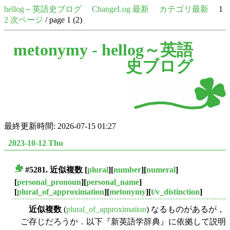
hellog～英語史ブログ
ChangeLog 最新
カテゴリ最新
1
2
次ページ
/ page 1 (2)
metonymy -
hellog～英語
史ブログ
最終更新時間: 2026-07-15 01:27
2023-10-12 Thu
#5281.
近似複数
[
plural
][
number
][
numeral
]
■
[
personal_pronoun
][
personal_name
]
[
plural_of_approximation
][
metonymy
][
t/v_distinction
]
近似複数
(
plural_of_approximation
) なるものがあるが，
ご存じだろうか．以下『新英語学辞典』に依拠して説明