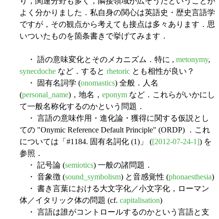
り，関連分野も多く，隣接領域が広そうだということが
よく分かりました．私自身の関心は英語史・歴史言語学
ですが，その観点から考えても接点は多々あります．思
いついたものを箇条書きで挙げてみます．
・ 語の意味変化とそのメカニズム．特に ,
metonymy
,
synecdoche
など．すると
rhetoric
とも相性が良い？
・ 固有名詞学 (
onomastics
) 全般．人名
(
personal_name
)，地名，
eponym
など．これらがいかにし
て一般名称化するのかという問題．
・ 言語の意味作用・進化論・獲得に関する仮説とし
ての "Onymic Reference Default Principle" (ORDP) ．これ
については「#1184. 固有名詞化 (1)」 (
[2012-07-24-1]
) を
参照．
・ 記号論 (
semiotics
) 一般の諸問題．
・ 音象徴 (
sound_symbolism
) と音感覚性 (
phonaesthesia
)
・ 書き言葉における大文字化／小文字化，ローマン
体／イタリック体の問題 (cf.
capitalisation
)
・ 言語は誰がコントロールするのかという言語と支