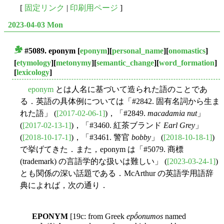
[
固定リンク
|
印刷用ページ
]
2023-04-03 Mon
#5089.
eponym
[
eponym
][
personal_name
][
onomastics
]
■
[
etymology
][
metonymy
][
semantic_change
][
word_formation
]
[
lexicology
]
eponym
とは人名に基づいて造られた語のことであ
る．英語の具体例については「#2842. 固有名詞から生ま
れた語」 (
[2017-02-06-1]
)，「#2849.
macadamia nut
」
(
[2017-02-13-1]
)，「#3460. 紅茶ブランド
Earl Grey
」
(
[2018-10-17-1]
)，「#3461. 警官
bobby
」 (
[2018-10-18-1]
)
で挙げてきた．また，eponym は「#5079. 商標
(trademark) の言語学的な扱いは難しい」 (
[2023-03-24-1]
)
とも関係の深い話題である．McArthur の英語学用語辞
典によれば，次の通り．
EPONYM
[19c: from Greek
epṓonumos
named