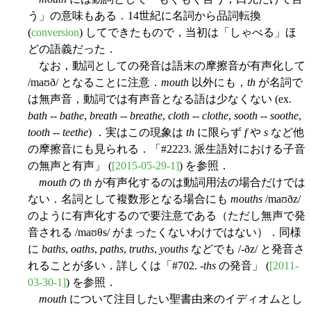
う」の意味もある．14世紀に名詞から品詞転換
(
conversion
) してできたもので，当初は「しゃべる」ほ
どの語義だった．
なお，動詞としての発音は語末の摩擦音が有声化して
/maʊð/ となることに注意．
mouth
以外にも，
th
が名詞で
は無声音，動詞では有声音となる語は少なくない (ex.
bath
--
bathe
,
breath
--
breathe
,
cloth
--
clothe
,
sooth
--
soothe
,
tooth
--
teethe
) ．実はこの現象は
th
に限らず
f
や
s
など他
の摩擦音にも見られる．「#2223. 派生語対における子音
の無声と有声」 (
[2015-05-29-1]
) を参照．
mouth
の
th
が有声化するのは動詞用法の場合だけでは
ない．名詞として複数形となる場合にも
mouths
/maʊðz/
のように有声化するので要注意である（ただし無声で発
音される /maʊθs/ がまったくないわけではない）．同様
に
baths
,
oaths
,
paths
,
truths
,
youths
などでも /-ðz/ と発音さ
れることが多い．詳しくは「#702. -
ths
の発音」 (
[2011-
03-30-1]
) を参照．
mouth
について注目したい聖書由来のイディオムとし