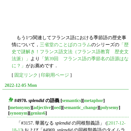
もう1つ関連してフランス語における季節語の歴史事
情について，
三省堂のことばのコラム
のシリーズの
「歴
史で謎解き！フランス語文法（フランス語教育 歴史文
法派）」
より
「第39回 フランス語の季節名の語源はな
に？」
がお薦めです．
[
固定リンク
|
印刷用ページ
]
2022-12-05 Mon
#4970.
splendid
の語義
[
semantics
][
metaphor
]
■
[
metonymy
][
adjective
][
oed
][
semantic_change
][
polysemy
]
[
synonym
][
genius6
]
「#3157. 華麗なる
splendid
の同根類義語」 (
[2017-12-
18-1]
) および「#4969.
splendid
の同根類義語のタイムラ