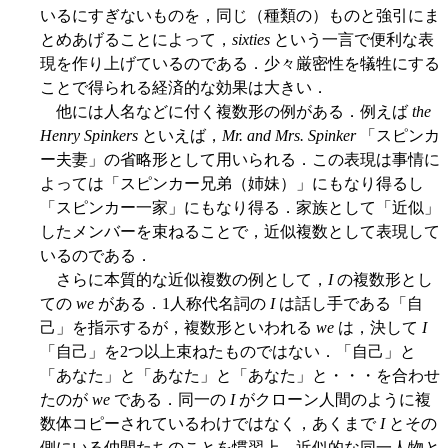
いるにすぎないものを，同じ（種類の）ものと強引にま
とめあげることによって，
sixties
という一言で便利な表
現を作り上げているのである．少々厳密性を犠牲にする
ことで得られる経済的な効果は大きい．
他には人名などに付く複数形の例がある．例えば
the
Henry Spinkers
といえば，
Mr. and Mrs. Spinker
「スピンカ
ー夫妻」の省略形として用いられる．この表現は事情に
よっては「スピンカー兄弟（姉妹）」にもなり得るし
「スピンカー一家」にもなり得る．家族として「近似」
したメンバーを束ねることで，近似複数として表現して
いるのである．
さらに本質的な近似複数の例として，
I
の複数形とし
ての
we
がある．1人称代名詞の
I
は話し手である「自
己」を指示するが，複数形といわれる
we
は，決して
I
「自己」を2つ以上束ねたものではない．「自己」と
「あなた」と「あなた」と「あなた」と・・・を合わせ
たのが
we
である．同一の
I
がクローン人間のように複
数体コピーされているわけではなく，あくまで
I
とその
側にいる仲間たちのことを慣習上，近似的な同一人物と