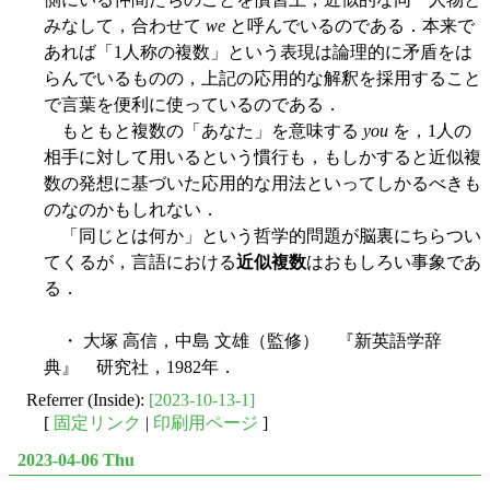
みなして，合わせて
we
と呼んでいるのである．本来で
あれば「1人称の複数」という表現は論理的に矛盾をは
らんでいるものの，上記の応用的な解釈を採用すること
で言葉を便利に使っているのである．
もともと複数の「あなた」を意味する
you
を，1人の
相手に対して用いるという慣行も，もしかすると近似複
数の発想に基づいた応用的な用法といってしかるべきも
のなのかもしれない．
「同じとは何か」という哲学的問題が脳裏にちらつい
てくるが，言語における
近似複数
はおもしろい事象であ
る．
・ 大塚 高信，中島 文雄（監修） 『新英語学辞
典』 研究社，1982年．
Referrer (Inside):
[2023-10-13-1]
[
固定リンク
|
印刷用ページ
]
2023-04-06 Thu