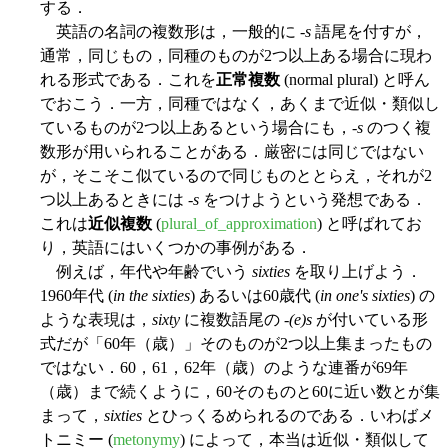
する．
英語の名詞の複数形は，一般的に -
s
語尾を付すが，
通常，同じもの，同種のものが2つ以上ある場合に現わ
れる形式である．これを
正常複数
(normal plural) と呼ん
でおこう．一方，同種ではなく，あくまで近似・類似し
ているものが2つ以上あるという場合にも，-
s
のつく複
数形が用いられることがある．厳密には同じではない
が，そこそこ似ているので同じものととらえ，それが2
つ以上あるときには -
s
をつけようという発想である．
これは
近似複数
(
plural_of_approximation
) と呼ばれてお
り，英語にはいくつかの事例がある．
例えば，年代や年齢でいう
sixties
を取り上げよう．
1960年代 (
in the sixties
) あるいは60歳代 (
in one's sixties
) の
ような表現は，
sixty
に複数語尾の -
(e)s
が付いている形
式だが「60年（歳）」そのものが2つ以上集まったもの
ではない．60，61，62年（歳）のような連番が69年
（歳）まで続くように，60そのものと60に近い数とが集
まって，
sixties
とひっくるめられるのである．いわばメ
トニミー (
metonymy
) によって，本当は近似・類似して