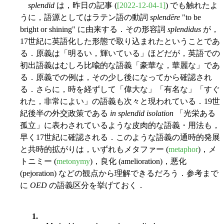
splendid
は，昨日の記事 (
[2022-12-04-1]
) でも触れたよ
うに，語源としてはラテン語の動詞
splendēre
"to be
bright or shining" に由来する．その形容詞
splendidus
が，
17世紀に英語化した形態で取り込まれたということであ
る．原義は「明るい，輝いている」ほどだが，英語での
初出語義はむしろ比喩的な語義「豪華な，華麗な」であ
る．原義での例は，その少し後になってから確認され
る．さらに，時を経ずして「偉大な」「有名な」「すぐ
れた，非常によい」の語義も次々と現われている．19世
紀後半の外交政策である
in splendid isolation
「光栄ある
孤立」に表わされているような皮肉的な語義・用法も，
早く17世紀に確認される．このような語義の通時的発展
と共時的拡がりは，いずれもメタファー (
metaphor
)，メ
トニミー (
metonymy
)，良化 (amelioration)，悪化
(pejoration) などの観点から理解できるだろう．参考まで
に
OED
の語義区分を挙げておく．
1.