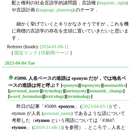
配と権利の社会言語学的諸問題．言語権 (
linguistic_right
)
や言語計画 (
language_planning
) のテーマ．
細かく挙げていくとキリがなさそうですが，これを機
に商標の言語学の存在を念頭に置いていきたいと思いま
す．
Referrer (Inside):
[2024-01-09-1]
[
固定リンク
|
印刷用ページ
]
2023-04-04 Tue
#5090. 人名ベースの造語は
eponym
だが，では地名ベ
■
ースの造語は何と呼ぶ？
[
eponym
][
toponymy
][
onomastics
]
[
personal_name
][
etymology
][
metonymy
][
semantic_change
]
[
word_formation
][
lexicology
][
terminology
]
昨日の記事「#5089.
eponym
」 (
[2023-04-03-1]
) で，
etymon が人名 (
personal_name
) であるような語について
考察した（
etymon
という用語については「#3847.
etymon
」 (
[2019-11-08-1]
) を参照）．ところで，人名と