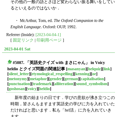
その他の一般の語とさほど変わらない振る舞いをしてい
るといえるのではないか．
・ McArthur, Tom, ed.
The Oxford Companion to the
English Language
. Oxford: OUP, 1992.
Referrer (Inside):
[2023-04-04-1]
[
固定リンク
|
印刷用ページ
]
2023-04-01 Sat
#5087. 「英語史クイズ with まさにゃん」 in Voicy
■
heldio とクイズ問題の関連記事
[
masanyan
][
helquiz
][
link
]
[
silent_letter
][
etymological_respelling
][
kenning
][
oe
]
[
metonymy
][
metaphor
][
gender
][
german
][
capitalisation
]
[
punctuation
][
trademark
][
alliteration
][
sound_symbolism
]
[
goshosan
][
voicy
][
heldio
]
新年度の始まりの日です．学びの意欲が沸き立つこの
時期，皆さんもますます英語史の学びに力を入れていた
だければと思います．私も「hel活」に力を入れていき
ます．