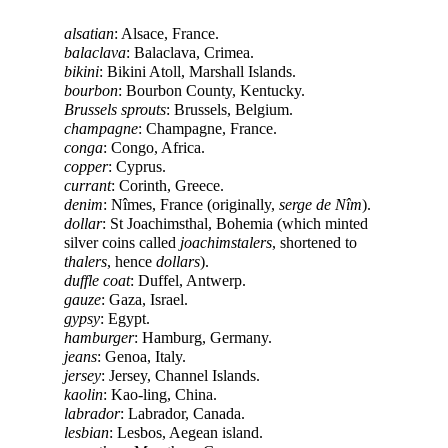
alsatian
: Alsace, France.
balaclava
: Balaclava, Crimea.
bikini
: Bikini Atoll, Marshall Islands.
bourbon
: Bourbon County, Kentucky.
Brussels sprouts
: Brussels, Belgium.
champagne
: Champagne, France.
conga
: Congo, Africa.
copper
: Cyprus.
currant
: Corinth, Greece.
denim
: Nîmes, France (originally,
serge de Nîm
).
dollar
: St Joachimsthal, Bohemia (which minted
silver coins called
joachimstalers
, shortened to
thalers
, hence
dollars
).
duffle coat
: Duffel, Antwerp.
gauze
: Gaza, Israel.
gypsy
: Egypt.
hamburger
: Hamburg, Germany.
jeans
: Genoa, Italy.
jersey
: Jersey, Channel Islands.
kaolin
: Kao-ling, China.
labrador
: Labrador, Canada.
lesbian
: Lesbos, Aegean island.