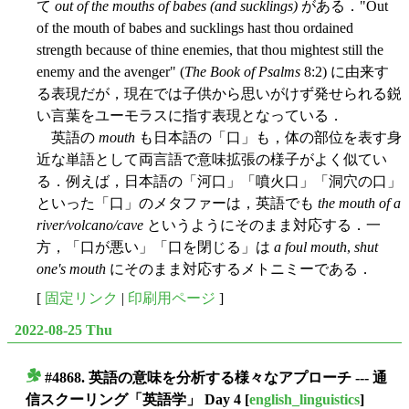
て
out of the mouths of babes (and sucklings)
がある．"Out
of the mouth of babes and sucklings hast thou ordained
strength because of thine enemies, that thou mightest still the
enemy and the avenger" (
The Book of Psalms
8:2) に由来す
る表現だが，現在では子供から思いがけず発せられる鋭
い言葉をユーモラスに指す表現となっている．
英語の
mouth
も日本語の「口」も，体の部位を表す身
近な単語として両言語で意味拡張の様子がよく似てい
る．例えば，日本語の「河口」「噴火口」「洞穴の口」
といった「口」のメタファーは，英語でも
the mouth of a
river/volcano/cave
というようにそのまま対応する．一
方，「口が悪い」「口を閉じる」は
a foul mouth
,
shut
one's mouth
にそのまま対応するメトニミーである．
[
固定リンク
|
印刷用ページ
]
2022-08-25 Thu
#4868. 英語の意味を分析する様々なアプローチ --- 通
■
信スクーリング「英語学」 Day 4
[
english_linguistics
]