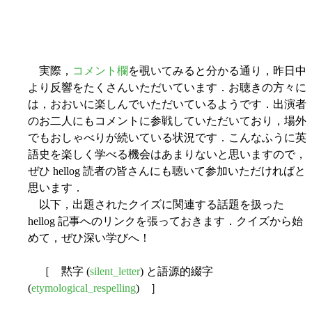
実際，
コメント欄
を覗いてみると分かる通り，昨日中
より反響をたくさんいただいています．お聴きの方々に
は，おおいに楽しんでいただいているようです．出演者
のお二人にもコメントに参戦していただいており，場外
でもおしゃべりが続いている状況です．こんなふうに英
語史を楽しく学べる機会はあまりないと思いますので，
ぜひ hellog 読者の皆さんにも聴いて参加いただければと
思います．
以下，出題されたクイズに関連する話題を扱った
hellog 記事へのリンクを張っておきます．クイズから始
めて，ぜひ深い学びへ！
［ 黙字 (
silent_letter
) と語源的綴字
(
etymological_respelling
) ］