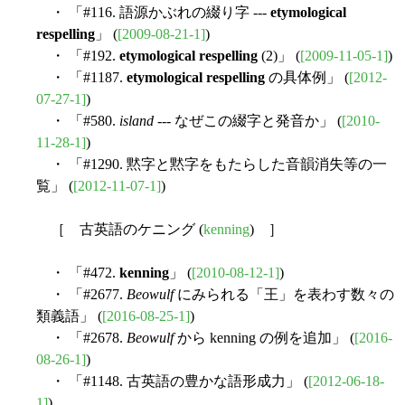
・ 「#116. 語源かぶれの綴り字 ---
etymological
respelling
」 (
[2009-08-21-1]
)
・ 「#192.
etymological respelling
(2)」 (
[2009-11-05-1]
)
・ 「#1187.
etymological respelling
の具体例」 (
[2012-
07-27-1]
)
・ 「#580.
island
--- なぜこの綴字と発音か」 (
[2010-
11-28-1]
)
・ 「#1290. 黙字と黙字をもたらした音韻消失等の一
覧」 (
[2012-11-07-1]
)
［ 古英語のケニング (
kenning
) ］
・ 「#472.
kenning
」 (
[2010-08-12-1]
)
・ 「#2677.
Beowulf
にみられる「王」を表わす数々の
類義語」 (
[2016-08-25-1]
)
・ 「#2678.
Beowulf
から kenning の例を追加」 (
[2016-
08-26-1]
)
・ 「#1148. 古英語の豊かな語形成力」 (
[2012-06-18-
1]
)