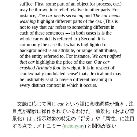
suffice. First, some part of an object (or process, etc.)
may be thrown into relief relative to other parts. For
instance,
The car needs servicing
and
The car needs
washing
highlight different parts of the car. (This is
not to say that
car
refers to something different in
each of these sentences --- in both cases is is the
whole car which is referred to.) Second, it is
commonly the case that what is highlighted or
backgrounded is an attribute, or range of attributes,
of the entity referred to. For instance,
We can't afford
that car
highlights the price of the car,
Our car
crushed Arthur's foot
its weight. It is in respect of
'contextually modulated sense' that a lexical unit may
be justifiably said to have a different meaning in
every distinct context in which it occurs.
文脈に応じて同じ
car
という語に意味調整が働き，注
目点が精妙に操作されているわけだ．前景化（および背
景化）は，指示対象の特定の「部分」や「属性」に注目
する点で，メトニミー (
metonymy
) と関係が深い．