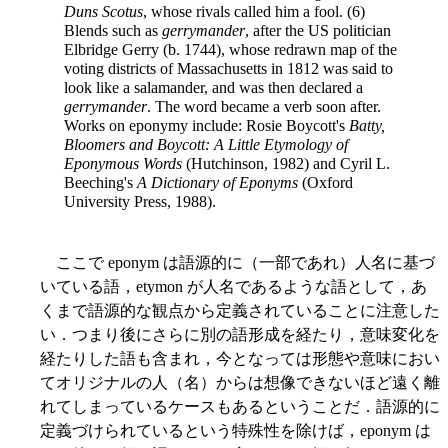
Duns Scotus
, whose rivals called him a fool. (6)
Blends such as
gerrymander
, after the US politician
Elbridge Gerry (b. 1744), whose redrawn map of the
voting districts of Massachusetts in 1812 was said to
look like a salamander, and was then declared a
gerrymander
. The word became a verb soon after.
Works on eponymy include: Rosie Boycott's
Batty,
Bloomers and Boycott: A Little Etymology of
Eponymous Words
(Hutchinson, 1982) and Cyril L.
Beeching's
A Dictionary of Eponyms
(Oxford
University Press, 1988).
ここで eponym は語源的に（一部であれ）人名に基づ
いている語，etymon が人名であるような語として，あ
くまで語源的な観点から定義されていることに注意した
い．つまり後にさらに別の語形成を経たり，意味変化を
経たりした語も含まれ，今となっては形態や意味におい
てオリジナルの人（名）からは想像できないほど遠く離
れてしまっているケースもあるということだ．語源的に
定義づけられているという特殊性を除けば，eponym は