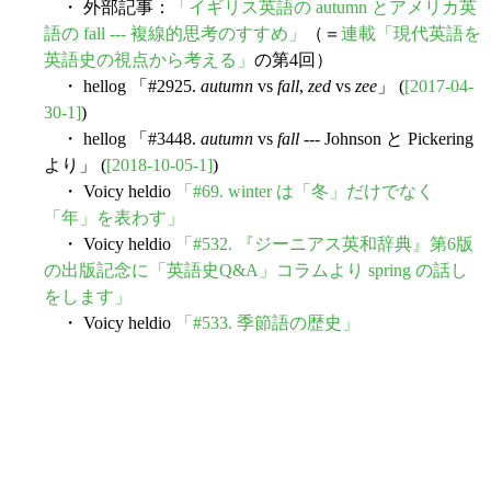
・ 外部記事：
「イギリス英語の autumn とアメリカ英
語の fall --- 複線的思考のすすめ」
（＝
連載「現代英語を
英語史の視点から考える」
の第4回）
・ hellog 「#2925.
autumn
vs
fall
,
zed
vs
zee
」 (
[2017-04-
30-1]
)
・ hellog 「#3448.
autumn
vs
fall
--- Johnson と Pickering
より」 (
[2018-10-05-1]
)
・ Voicy heldio
「#69. winter は「冬」だけでなく
「年」を表わす」
・ Voicy heldio
「#532. 『ジーニアス英和辞典』第6版
の出版記念に「英語史Q&A」コラムより spring の話し
をします」
・ Voicy heldio
「#533. 季節語の歴史」