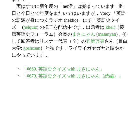
実はすでに新年度の「hel活」は始まっています．昨
日と今日とで年度をまたいではいますが，Voicy 「英語
の語源が身につくラジオ (heldio)」にて「英語史クイ
ズ」 (
helquiz
) の様子を配信中です．出題者は
khelf
（慶
應英語史フォーラム）会長の
まさにゃん
(
masanyan
)，そ
して回答者はリスナー代表（？）の
五所万実
さん（目白
大学;
goshosan
）と私です．ワイワイガヤガヤと賑やか
にやっています．
・
「#669. 英語史クイズ with まさにゃん」
・
「#670. 英語史クイズ with まさにゃん（続編）」