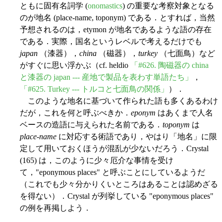
ともに固有名詞学 (
onomastics
) の重要な考察対象となる
のが地名 (place-name, toponym) である．とすれば，当然
予想されるのは，etymon が地名であるような語の存在
である．実際，国名というレベルで考えるだけでも
japan
（漆器），
china
（磁器），
turkey
（七面鳥）など
がすぐに思い浮かぶ（cf. heldio
「#626. 陶磁器の china
と漆器の japan --- 産地で製品を表わす単語たち」
，
「#625. Turkey --- トルコと七面鳥の関係」
）．
このような地名に基づいて作られた語も多くあるわけ
だが，これを何と呼ぶべきか．
eponym
はあくまで人名
ベースの造語に与えられた名前である．
toponym
は
place-name
に対応する術語であり，やはり「地名」に限
定して用いておくほうが混乱が少ないだろう．Crystal
(165) は，このように少々厄介な事情を受け
て，"eponymous places" と呼ぶことにしているようだ
（これでも少々分かりくいところはあることは認めざる
を得ない）．Crystal が列挙している "eponymous places"
の例を再掲しよう．