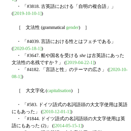
・ 「#3818. 古英語における「自明の複合語」」
(
[2019-10-10-1]
)
［ 文法性 (grammatical
gender
) ］
・ 「#4039. 言語における性とはフェチである」
(
[2020-05-18-1]
)
・ 「#3647. 船や国名を受ける
she
は古英語にあった
文法性の名残ですか？」 (
[2019-04-22-1]
)
・ 「#4182. 「言語と性」のテーマの広さ」 (
[2020-10-
08-1]
)
［ 大文字化 (
capitalisation
) ］
・ 「#583. ドイツ語式の名詞語頭の大文字使用は英語
にもあった」 (
[2010-12-01-1]
)
・ 「#1844. ドイツ語式の名詞語頭の大文字使用は英
語にもあった (2)」 (
[2014-05-15-1]
)