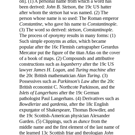
on]. (1) A personal name from which a word has
been derived:
John B. Stetson
, the 19c US hatter
after whom the
stetson
hat was named. (2) The
person whose name is so used: The Roman emperor
Constantine
, who gave his name to
Constantinople
.
(3) The word so derived:
stetson
,
Constantinople
.
The process of
eponymy
results in many forms: (1)
Such simple eponyms as
atlas
, which became
popular after the 16c Flemish cartographer Gerardus
Mercator put the figure of the titan Atlas on the cover
of a book of maps. (2) Compounds and attributive
constructions such as
loganberry
after the 19c US
lawyer
James H. Logan
, and
Turing machine
after
the 20c British mathematician
Alan Turing
. (3)
Possessives such as
Parkinson's Law
after the 20c
British economist C. Northcote Parkinson, and the
Islets of Langerhans
after the 19c German
pathologist Paul Langerhans. (4) Derivatives such as
Bowdlerize
and
gardenia
, after the 18c English
expurgator of Shakespeare, Thomas Bowdler, and
the 19c Scottish-American physician Alexander
Garden. (5) Clippings, such as
dunce
from the
middle name and the first element of the last name of
the learned 13c Scottish friar and theologian
John