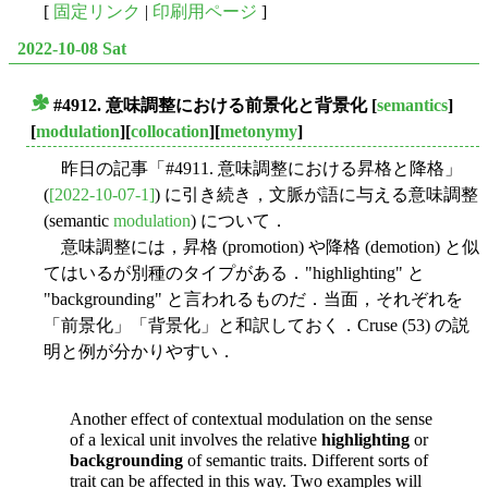
[
固定リンク
|
印刷用ページ
]
2022-10-08 Sat
#4912. 意味調整における前景化と背景化
[
semantics
]
■
[
modulation
][
collocation
][
metonymy
]
昨日の記事「#4911. 意味調整における昇格と降格」
(
[2022-10-07-1]
) に引き続き，文脈が語に与える意味調整
(semantic
modulation
) について．
意味調整には，昇格 (promotion) や降格 (demotion) と似
てはいるが別種のタイプがある．"highlighting" と
"backgrounding" と言われるものだ．当面，それぞれを
「前景化」「背景化」と和訳しておく．Cruse (53) の説
明と例が分かりやすい．
Another effect of contextual modulation on the sense
of a lexical unit involves the relative
highlighting
or
backgrounding
of semantic traits. Different sorts of
trait can be affected in this way. Two examples will