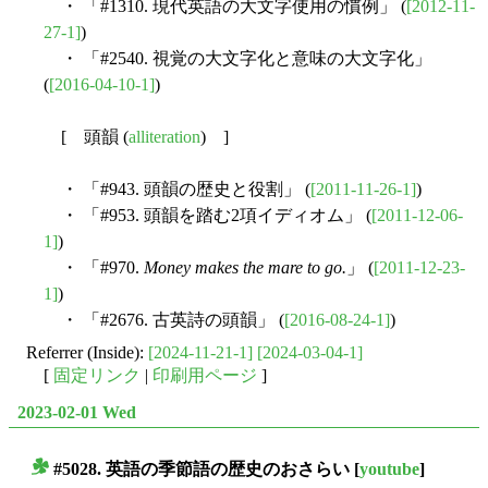
・ 「#1310. 現代英語の大文字使用の慣例」 (
[2012-11-
27-1]
)
・ 「#2540. 視覚の大文字化と意味の大文字化」
(
[2016-04-10-1]
)
[ 頭韻 (
alliteration
) ]
・ 「#943. 頭韻の歴史と役割」 (
[2011-11-26-1]
)
・ 「#953. 頭韻を踏む2項イディオム」 (
[2011-12-06-
1]
)
・ 「#970.
Money makes the mare to go.
」 (
[2011-12-23-
1]
)
・ 「#2676. 古英詩の頭韻」 (
[2016-08-24-1]
)
Referrer (Inside):
[2024-11-21-1]
[2024-03-04-1]
[
固定リンク
|
印刷用ページ
]
2023-02-01 Wed
#5028. 英語の季節語の歴史のおさらい
[
youtube
]
■