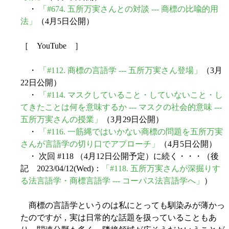
・
「#674. 五所万実さんとの対談 --- 商標の比喩的用
法」
（4月5日公開）
［ YouTube ］
・
「#112. 商標の言語学 --- 五所万実さん登場」
（3月
22日公開）
・
「#114. マスクしていること・していないこと・し
てきたことは何を意味するか --- マスクの社会的意味 ---
五所万実さんの授業」
（3月29日公開）
・
「#116. 一筋縄ではいかない商標の問題を五所万実
さんが言語学の切り口でアプローチ」
（4月5日公開）
・ 次回 #118 （4月12日公開予定）に続く・・・（後
記 2023/04/12(Wed)：
「#118. 五所万実さんが深掘りす
る法言語学・商標言語学 --- コーパス法言語学へ」
）
商標の言語学というのは私にとっても馴染みが薄かっ
たのですが，実は日常的な話題を扱っていることもあ