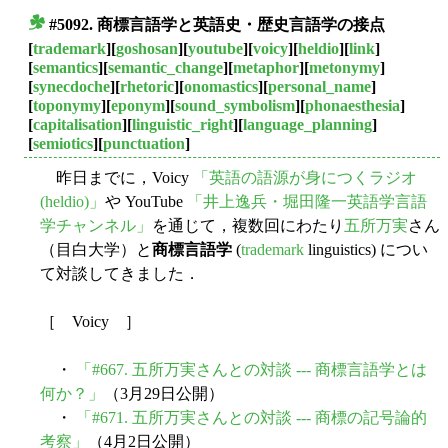
#5092. 商標言語学と英語史・歴史言語学の接点
■
[
trademark
][
goshosan
][
youtube
][
voicy
][
heldio
][
link
]
[
semantics
][
semantic_change
][
metaphor
][
metonymy
]
[
synecdoche
][
rhetoric
][
onomastics
][
personal_name
]
[
toponymy
][
eponym
][
sound_symbolism
][
phonaesthesia
]
[
capitalisation
][
linguistic_right
][
language_planning
]
[
semiotics
][
punctuation
]
昨日までに，Voicy
「英語の語源が身につくラジオ
(heldio)」
や YouTube
「井上逸兵・堀田隆一英語学言語
学チャンネル」
を通じて，複数回にわたり
五所万実
さん
（目白大学）と
商標言語学
(
trademark
linguistics) につい
て対談してきました．
［ Voicy ］
・
「#667. 五所万実さんとの対談 --- 商標言語学とは
何か？」
（3月29日公開）
・
「#671. 五所万実さんとの対談 --- 商標の記号論的
考察」
（4月2日公開）