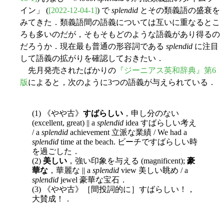
イン」 (
[2022-12-04-1]
) で
splendid
とその類義語の盛衰を
みてきた．類義語間の語義については互いに重なるとこ
ろも多いのだが，そもそもどのような語義があり得るの
だろうか．現在最も普通の形容詞である
splendid
に注目
して語義の拡がりを確認しておきたい．
先月発売されたばかりの
『ジーニアス英和辞典』第6
版
によると，次のように3つの語義が与えられている．
(1) 《やや古》
すばらしい
，申し分のない
(excellent, great) || a
splendid
idea すばらしい考え
/ a
splendid
achievement 立派な業績 / We had a
splendid
time at the beach. ビーチですばらしい時
を過ごした．
(2)
美しい
，強い印象を与える (magnificent);
豪
華な
，華麗な || a
splendid
view 美しい眺め / a
splendid
jewel 豪華な宝石．
(3) 《やや古》［間投詞的に］すばらしい！，
大賛成！．