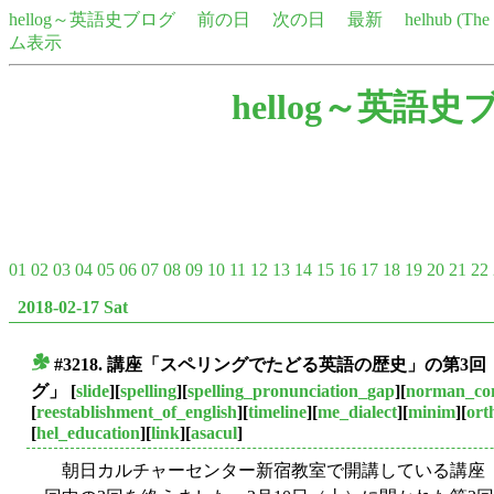
hellog～英語史ブログ
前の日
次の日
最新
helhub (Th
ム表示
hellog～英語史
01
02
03
04
05
06
07
08
09
10
11
12
13
14
15
16
17
18
19
20
21
22
2018-02-17 Sat
#3218. 講座「スペリングでたどる英語の歴史」の第3回「51
■
グ」
[
slide
][
spelling
][
spelling_pronunciation_gap
][
norman_co
[
reestablishment_of_english
][
timeline
][
me_dialect
][
minim
][
ort
[
hel_education
][
link
][
asacul
]
朝日カルチャーセンター新宿教室で開講している講座