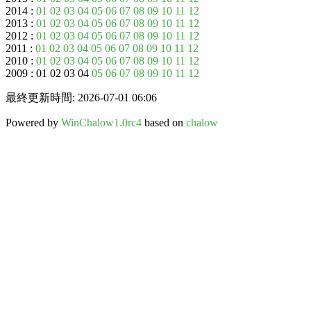
2014 :
01
02
03
04
05
06
07
08
09
10
11
12
2013 :
01
02
03
04
05
06
07
08
09
10
11
12
2012 :
01
02
03
04
05
06
07
08
09
10
11
12
2011 :
01
02
03
04
05
06
07
08
09
10
11
12
2010 :
01
02
03
04
05
06
07
08
09
10
11
12
2009 : 01 02 03 04
05
06
07
08
09
10
11
12
最終更新時間: 2026-07-01 06:06
Powered by
WinChalow1.0rc4
based on
chalow