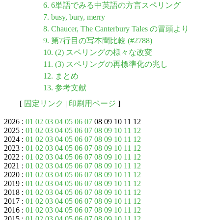
6. 6単語でみる中英語の方言スペリング
7. busy, bury, merry
8. Chaucer, The Canterbury Tales の冒頭より
9. 第7行目の写本間比較 (#2788)
10. (2) スペリングの様々な改変
11. (3) スペリングの再標準化の兆し
12. まとめ
13. 参考文献
[
固定リンク
|
印刷用ページ
]
2026 :
01
02
03
04
05
06
07
08 09 10 11 12
2025 :
01
02
03
04
05
06
07
08
09
10
11
12
2024 :
01
02
03
04
05
06
07
08
09
10
11
12
2023 :
01
02
03
04
05
06
07
08
09
10
11
12
2022 :
01
02
03
04
05
06
07
08
09
10
11
12
2021 :
01
02
03
04
05
06
07
08
09
10
11
12
2020 :
01
02
03
04
05
06
07
08
09
10
11
12
2019 :
01
02
03
04
05
06
07
08
09
10
11
12
2018 :
01
02
03
04
05
06
07
08
09
10
11
12
2017 :
01
02
03
04
05
06
07
08
09
10
11
12
2016 :
01
02
03
04
05
06
07
08
09
10
11
12
2015 :
01
02
03
04
05
06
07
08
09
10
11
12