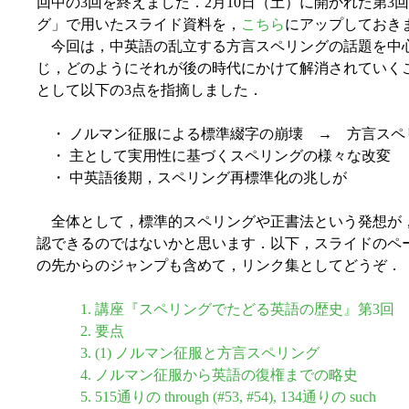
回中の3回を終えました．2月10日（土）に開かれた第3回「515
グ」で用いたスライド資料を，
こちら
にアップしておき
今回は，中英語の乱立する方言スペリングの話題を中
じ，どのようにそれが後の時代にかけて解消されていく
として以下の3点を指摘しました．
・ ノルマン征服による標準綴字の崩壊 → 方言スペ
・ 主として実用性に基づくスペリングの様々な改変
・ 中英語後期，スペリング再標準化の兆しが
全体として，標準的スペリングや正書法という発想が
認できるのではないかと思います．以下，スライドのペ
の先からのジャンプも含めて，リンク集としてどうぞ．
1. 講座『スペリングでたどる英語の歴史』第3回 515
2. 要点
3. (1) ノルマン征服と方言スペリング
4. ノルマン征服から英語の復権までの略史
5. 515通りの through (#53, #54), 134通りの such