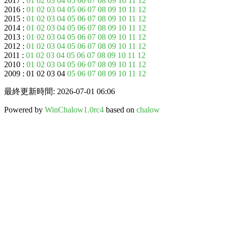
2017 :
01
02
03
04
05
06
07
08
09
10
11
12
2016 :
01
02
03
04
05
06
07
08
09
10
11
12
2015 :
01
02
03
04
05
06
07
08
09
10
11
12
2014 :
01
02
03
04
05
06
07
08
09
10
11
12
2013 :
01
02
03
04
05
06
07
08
09
10
11
12
2012 :
01
02
03
04
05
06
07
08
09
10
11
12
2011 :
01
02
03
04
05
06
07
08
09
10
11
12
2010 :
01
02
03
04
05
06
07
08
09
10
11
12
2009 : 01 02 03 04
05
06
07
08
09
10
11
12
最終更新時間: 2026-07-01 06:06
Powered by
WinChalow1.0rc4
based on
chalow