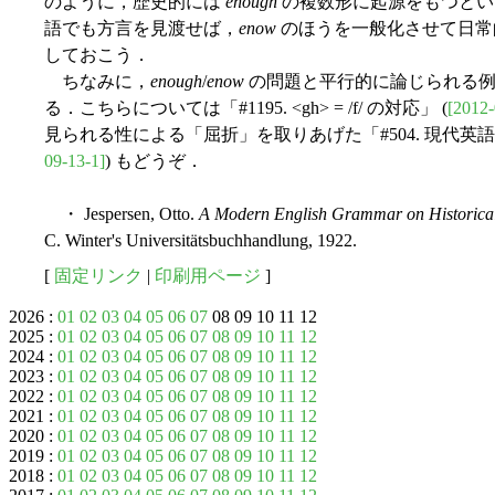
のように，歴史的には
enough
の複数形に起源をもつとい
語でも方言を見渡せば，
enow
のほうを一般化させて日常
しておこう．
ちなみに，
enough
/
enow
の問題と平行的に論じられる
る．こちらについては「#1195. <gh> = /f/ の対応」 (
[2012-
見られる性による「屈折」を取りあげた「#504. 現代英
09-13-1]
) もどうぞ．
・ Jespersen, Otto.
A Modern English Grammar on Historical
C. Winter's Universitätsbuchhandlung, 1922.
[
固定リンク
|
印刷用ページ
]
2026 :
01
02
03
04
05
06
07
08 09 10 11 12
2025 :
01
02
03
04
05
06
07
08
09
10
11
12
2024 :
01
02
03
04
05
06
07
08
09
10
11
12
2023 :
01
02
03
04
05
06
07
08
09
10
11
12
2022 :
01
02
03
04
05
06
07
08
09
10
11
12
2021 :
01
02
03
04
05
06
07
08
09
10
11
12
2020 :
01
02
03
04
05
06
07
08
09
10
11
12
2019 :
01
02
03
04
05
06
07
08
09
10
11
12
2018 :
01
02
03
04
05
06
07
08
09
10
11
12