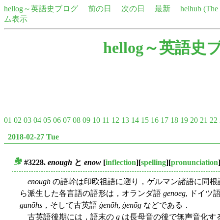
hellog～英語史ブログ
前の日
次の日
最新
helhub (Th
ム表示
hellog～英語史
01
02
03
04
05
06
07
08
09
10
11
12
13
14
15
16
17
18
19
20
21
22
2018-02-27 Tue
#3228.
enough
と
enow
[
inflection
][
spelling
][
pronunciation
■
enough
の語幹は印欧祖語に遡り，ゲルマン諸語に同根語
ら派生した各言語の語形は，オランダ語
genoeg
, ドイツ
ganōhs
，そして古英語
ġenōh
,
ġenōg
などである．
古英語後期には，語末の
g
は長母音の後で無声音化する