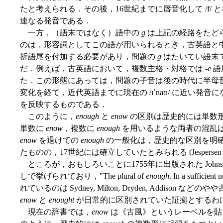
たと考えられる．その後，16世紀までに唇音化して /f/
連なる発音である．
一方，（語末ではなく）語中の
g
は上記の経路をたど
のは，形容詞としてこの語が用いられるとき，古英語と
折語尾を付加する必要があり，問題の
g
はたいてい語末
だ．例えば，古英語において，複数主格・対格では
-e
語
た．この形態にあっては，問題の子音は後の時代に半母
変化を経て，近代英語までに現在の /ɪˈnaʊ/ に近い発音
を反映するものである．
このように，
enough
と
enow
の区別は歴史的には単数
単数に
enow
，複数に
enough
を用いるような両者の混乱
enow
を退けての
enough
の一般化は，歴史的な区別を明確につ
たものの，17世紀には確立していたとみられる (Jespersen §2
ところが，おもしろいことに1755年に出版された Johns
しで挙げられており，"The plural of
enough
. In a suff
れているのは Sydney, Milton, Dryden, Addis
enow
と
enought
が日常的に区別されていた証拠とするわ
現在の辞書では，
enow
は《古風》というレーベルを