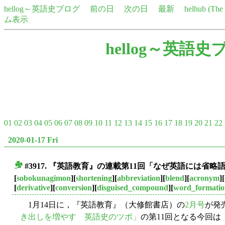
hellog～英語史ブログ
前の日
次の日
最新
helhub (Th
ム表示
hellog～英語史
01
02
03
04
05
06
07
08
09
10
11
12
13
14
15
16
17
18
19
20
21
22
2020-01-17 Fri
#3917. 『英語教育』の連載第11回「なぜ英語には省
■
[
sobokunagimon
][
shortening
][
abbreviation
][
blend
][
acronym
][
[
derivative
][
conversion
][
disguised_compound
][
word_formati
1月14日に，『英語教育』（大修館書店）の
2月号
が発
き出しを増やす 英語史のツボ」
の第11回となる今回