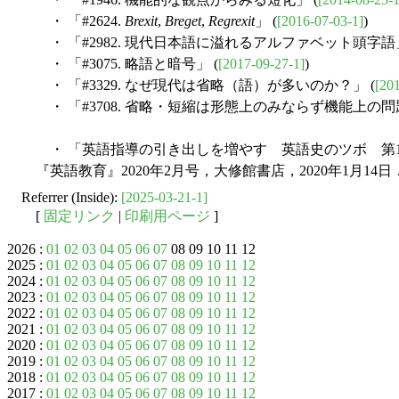
・ 「#2624.
Brexit
,
Breget
,
Regrexit
」 (
[2016-07-03-1]
)
・ 「#2982. 現代日本語に溢れるアルファベット頭字語」
・ 「#3075. 略語と暗号」 (
[2017-09-27-1]
)
・ 「#3329. なぜ現代は省略（語）が多いのか？」 (
[20
・ 「#3708. 省略・短縮は形態上のみならず機能上の問
・ 「英語指導の引き出しを増やす 英語史のツボ 第
『英語教育』2020年2月号，大修館書店，2020年1月14日．6
Referrer (Inside):
[2025-03-21-1]
[
固定リンク
|
印刷用ページ
]
2026 :
01
02
03
04
05
06
07
08 09 10 11 12
2025 :
01
02
03
04
05
06
07
08
09
10
11
12
2024 :
01
02
03
04
05
06
07
08
09
10
11
12
2023 :
01
02
03
04
05
06
07
08
09
10
11
12
2022 :
01
02
03
04
05
06
07
08
09
10
11
12
2021 :
01
02
03
04
05
06
07
08
09
10
11
12
2020 :
01
02
03
04
05
06
07
08
09
10
11
12
2019 :
01
02
03
04
05
06
07
08
09
10
11
12
2018 :
01
02
03
04
05
06
07
08
09
10
11
12
2017 :
01
02
03
04
05
06
07
08
09
10
11
12