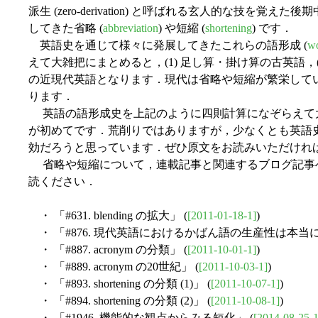
派生 (zero-derivation) と呼ばれる玄人的な技を
してきた省略 (
abbreviation
) や短縮 (
shortening
) です．
英語史を通じて様々に発展してきたこれらの語形成 (
wo
えて大雑把にまとめると，(1) 足し算・掛け算の古英語，(2
の近現代英語となります．現代は省略や短縮が繁栄して
ります．
英語の語形成史を上記のように四則計算になぞらえて
が初めてです．荒削りではありますが，少なくとも英語
効だろうと思っています．ぜひ原文をお読みいただけれ
省略や短縮について，連載記事と関連するブログ記事
読ください．
・ 「#631. blending の拡大」 (
[2011-01-18-1]
)
・ 「#876. 現代英語におけるかばん語の生産性は本当に
・ 「#887. acronym の分類」 (
[2011-10-01-1]
)
・ 「#889. acronym の20世紀」 (
[2011-10-03-1]
)
・ 「#893. shortening の分類 (1)」 (
[2011-10-07-1]
)
・ 「#894. shortening の分類 (2)」 (
[2011-10-08-1]
)
・ 「#1946. 機能的な観点からみる短化」 (
[2014-08-25-1