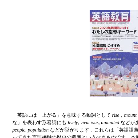
英語には「上がる」を意味する動詞として
rise
，
mount
な」を表わす形容詞にも
lively
,
vivacious
,
animated
などが
people
,
population
などが挙がります．これらは「英語語彙
ってきた言語接触の歴史の遺産というべきものです．本