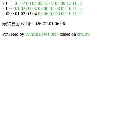
2011 :
01
02
03
04
05
06
07
08
09
10
11
12
2010 :
01
02
03
04
05
06
07
08
09
10
11
12
2009 : 01 02 03 04
05
06
07
08
09
10
11
12
最終更新時間: 2026-07-01 06:06
Powered by
WinChalow1.0rc4
based on
chalow