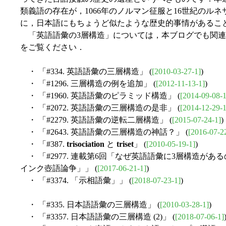
類義語の存在が，1066年のノルマン征服と16世紀のル
に，日本語にもちょうど似たような歴史的事情があるこ
「英語語彙の3層構造」については，本ブログでも関連
をご覧ください．
・ 「#334. 英語語彙の三層構造」 (
[2010-03-27-1]
)
・ 「#1296. 三層構造の例を追加」 (
[2012-11-13-1]
)
・ 「#1960. 英語語彙のピラミッド構造」 (
[2014-09-08-1
・ 「#2072. 英語語彙の三層構造の是非」 (
[2014-12-29-1
・ 「#2279. 英語語彙の逆転二層構造」 (
[2015-07-24-1]
)
・ 「#2643. 英語語彙の三層構造の神話？」 (
[2016-07-2
・ 「#387.
trisociation
と
triset
」 (
[2010-05-19-1]
)
・ 「#2977. 連載第6回「なぜ英語語彙に3層構造がある
インク壺語論争」」 (
[2017-06-21-1]
)
・ 「#3374. 「示相語彙」」 (
[2018-07-23-1]
)
・ 「#335. 日本語語彙の三層構造」 (
[2010-03-28-1]
)
・ 「#3357. 日本語語彙の三層構造 (2)」 (
[2018-07-06-1]