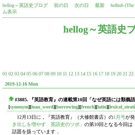
hellog～英語史ブログ
前の日
次の日
最新
helhub (Th
ム表示
hellog～英語史
01
02
03
04
05
06
07
08
09
10
11
12
13
14
15
16
17
18
19
20
21
22
2019-12-16 Mon
#3885. 『英語教育』の連載第10回「なぜ英語には類
■
[
synonym
][
loan_word
][
borrowing
][
french
][
latin
][
lexical_strat
12月13日に，『英語教育』（大修館書店）の
1月号
が発
き出しを増やす 英語史のツボ」
の第10回となる今回
話題を扱っています．