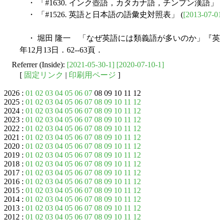
・ 「#1630. インク壺語，カタカナ語，チンプン漢語」 
・ 「#1526. 英語と日本語の語彙史対照表」 (
[2013-07-0
・ 堀田 隆一 「なぜ英語には類義語が多いのか」『英語教
年12月13日．62--63頁．
Referrer (Inside):
[2021-05-30-1]
[2020-07-10-1]
[
固定リンク
|
印刷用ページ
]
2026 :
01
02
03
04
05
06
07
08 09 10 11 12
2025 :
01
02
03
04
05
06
07
08
09
10
11
12
2024 :
01
02
03
04
05
06
07
08
09
10
11
12
2023 :
01
02
03
04
05
06
07
08
09
10
11
12
2022 :
01
02
03
04
05
06
07
08
09
10
11
12
2021 :
01
02
03
04
05
06
07
08
09
10
11
12
2020 :
01
02
03
04
05
06
07
08
09
10
11
12
2019 :
01
02
03
04
05
06
07
08
09
10
11
12
2018 :
01
02
03
04
05
06
07
08
09
10
11
12
2017 :
01
02
03
04
05
06
07
08
09
10
11
12
2016 :
01
02
03
04
05
06
07
08
09
10
11
12
2015 :
01
02
03
04
05
06
07
08
09
10
11
12
2014 :
01
02
03
04
05
06
07
08
09
10
11
12
2013 :
01
02
03
04
05
06
07
08
09
10
11
12
2012 :
01
02
03
04
05
06
07
08
09
10
11
12