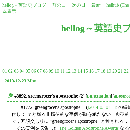
hellog～英語史ブログ
前の日
次の日
最新
helhub (Th
ム表示
hellog～英語史
01
02
03
04
05
06
07
08
09
10
11
12
13
14
15
16
17
18
19
20
21
22
2019-12-23 Mon
#3892. greengrocer's apostrophe (2)
[
punctuation
][
apostro
■
「#1772. greengrocer's apostrophe」 (
[2014-03-04-1]
) の続
付して -
's
と綴る非標準的な事例が跡を絶たない．典型的
で，冗談交じりに "greengrocer's apostrophe" と称される．
その実例を収集した
The Golden Apostrophe Awards
なる