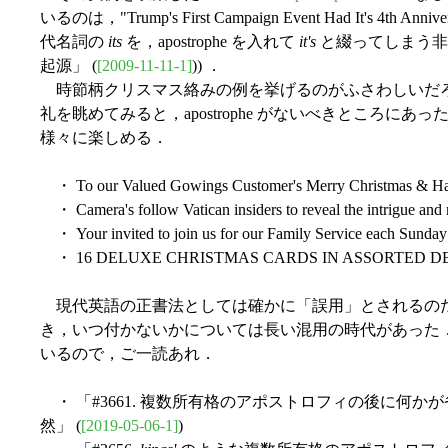
いるのは，"Trump's First Campaign Event Had It's 
代名詞の
its
を，apostrophe を入れて
it's
と綴ってしまう非常に
起源」 (
[2009-11-11-1]
)) ．
時節柄クリスマス絡みの例を挙げるのがふさわしいだ
礼を眺めてみると，apostrophe がないべきところに
様々に楽しめる．
・ To our Valued Gowings Customer's Merry Christmas & H
・ Camera's follow Vatican insiders to reveal the intrigue and 
・ Your invited to join us for our Family Service each Sunday
・ 16 DELUXE CHRISTMAS CARDS IN ASSORTED DE
現代英語の正書法としては確かに「誤用」とされるのだが，歴史
き，いつ付かないかについては長い混用の時代があった
いるので，ご一読あれ．
・ 「#3661. 複数所有格のアポストロフィの後に何
然」 (
[2019-05-06-1]
)