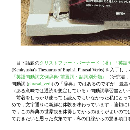
目下話題の
クリストファー・バーナード（著）『英語句
(Kenkyusha's Thesaurus of English Phrasal 
『英語句動詞文例辞典: 前置詞・副詞別分類』
（研究者，
句動詞 (
phrasal_verb
) の「辞典」ではあるのですが，豊
（ある意味では通読を想定している）句動詞学習書とい
前著をしっかり使っても読んでもいなかった私にとっ
めで，文字通りに新鮮な体験を味わっています．適切に
で，この辞典の世界観を体得してからのほうがよいので
ておきたいと思った次第です．私の目線からの驚き項目