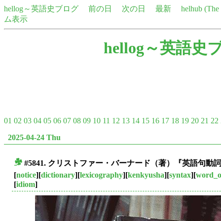
hellog～英語史ブログ
前の日
次の日
最新
helhub (Th
ム表示
hellog～英語史
01
02
03
04
05
06
07
08
09
10
11
12
13
14
15
16
17
18
19
20
21
22
2025-04-24 Thu
#5841. クリストファー・バーナード（著）『英語句動
■
[
notice
][
dictionary
][
lexicography
][
kenkyusha
][
syntax
][
word_o
[
idiom
]