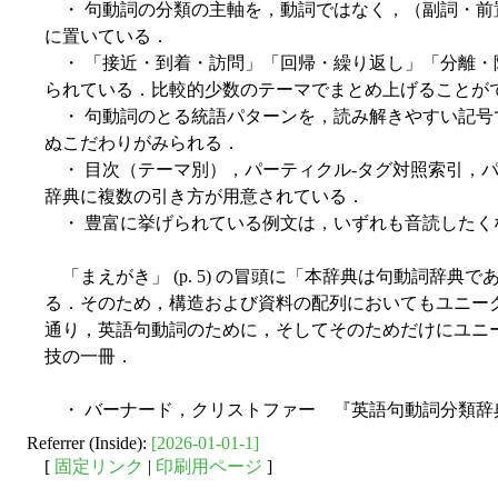
・ 句動詞の分類の主軸を，動詞ではなく，（副詞・前置
に置いている．
・ 「接近・到着・訪問」「回帰・繰り返し」「分離・
られている．比較的少数のテーマでまとめ上げることが
・ 句動詞のとる統語パターンを，読み解きやすい記号
ぬこだわりがみられる．
・ 目次（テーマ別），パーティクル-タグ対照索引，
辞典に複数の引き方が用意されている．
・ 豊富に挙げられている例文は，いずれも音読したく
「まえがき」 (p. 5) の冒頭に「本辞典は句動詞辞典
る．そのため，構造および資料の配列においてもユニー
通り，英語句動詞のために，そしてそのためだけにユニ
技の一冊．
・ バーナード，クリストファー 『英語句動詞分類辞典
Referrer (Inside):
[2026-01-01-1]
[
固定リンク
|
印刷用ページ
]