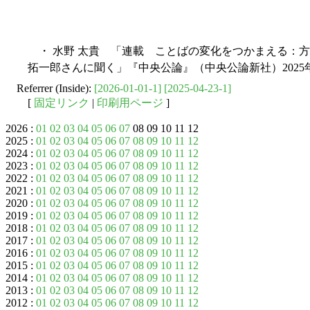
・ 水野 太貴 「連載 ことばの変化をつかまえる：方言
拓一郎さんに聞く」『中央公論』（中央公論新社）2025年5月号
Referrer (Inside):
[2026-01-01-1]
[2025-04-23-1]
[
固定リンク
|
印刷用ページ
]
2026 :
01
02
03
04
05
06
07
08 09 10 11 12
2025 :
01
02
03
04
05
06
07
08
09
10
11
12
2024 :
01
02
03
04
05
06
07
08
09
10
11
12
2023 :
01
02
03
04
05
06
07
08
09
10
11
12
2022 :
01
02
03
04
05
06
07
08
09
10
11
12
2021 :
01
02
03
04
05
06
07
08
09
10
11
12
2020 :
01
02
03
04
05
06
07
08
09
10
11
12
2019 :
01
02
03
04
05
06
07
08
09
10
11
12
2018 :
01
02
03
04
05
06
07
08
09
10
11
12
2017 :
01
02
03
04
05
06
07
08
09
10
11
12
2016 :
01
02
03
04
05
06
07
08
09
10
11
12
2015 :
01
02
03
04
05
06
07
08
09
10
11
12
2014 :
01
02
03
04
05
06
07
08
09
10
11
12
2013 :
01
02
03
04
05
06
07
08
09
10
11
12
2012 :
01
02
03
04
05
06
07
08
09
10
11
12