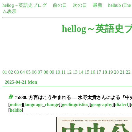
hellog～英語史ブログ
前の日
次の日
最新
helhub (Th
ム表示
hellog～英語史
01
02
03
04
05
06
07
08
09
10
11
12
13
14
15
16
17
18
19
20
21
22
2025-04-21 Mon
#5838. 方言はこう生まれる --- 水野太貴さんによる
■
[
notice
][
language_change
][
geolinguistics
][
geography
][
dialect
][
[
heldio
]