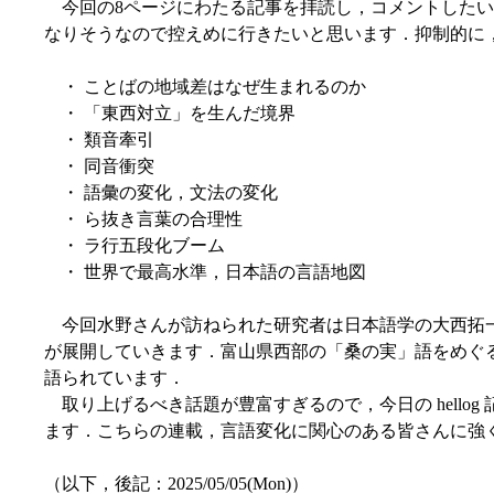
今回の8ページにわたる記事を拝読し，コメントしたい
なりそうなので控えめに行きたいと思います．抑制的に
・ ことばの地域差はなぜ生まれるのか
・ 「東西対立」を生んだ境界
・ 類音牽引
・ 同音衝突
・ 語彙の変化，文法の変化
・ ら抜き言葉の合理性
・ ラ行五段化ブーム
・ 世界で最高水準，日本語の言語地図
今回水野さんが訪ねられた研究者は日本語学の大西拓
が展開していきます．富山県西部の「桑の実」語をめぐ
語られています．
取り上げるべき話題が豊富すぎるので，今日の hello
ます．こちらの連載，言語変化に関心のある皆さんに強
（以下，後記：2025/05/05(Mon)）