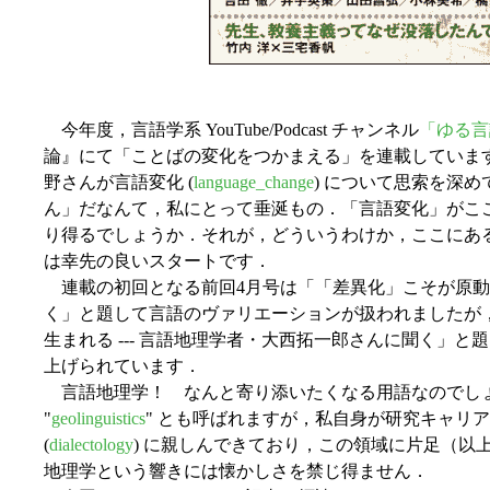
今年度，言語学系 YouTube/Podcast チャンネル
「ゆる言
論』にて「ことばの変化をつかまえる」を連載していま
野さんが言語変化 (
language_change
) について思索を深
ん」だなんて，私にとって垂涎もの．「言語変化」がこ
り得るでしょうか．それが，どういうわけか，ここにあ
は幸先の良いスタートです．
連載の初回となる前回4月号は「「差異化」こそが原動力 
く」と題して言語のヴァリエーションが扱われましたが
生まれる --- 言語地理学者・大西拓一郎さんに聞く」
上げられています．
言語地理学！ なんと寄り添いたくなる用語なのでしょう．英語では "
"
geolinguistics
" とも呼ばれますが，私自身が研究キャリ
(
dialectology
) に親しんできており，この領域に片足（以
地理学という響きには懐かしさを禁じ得ません．