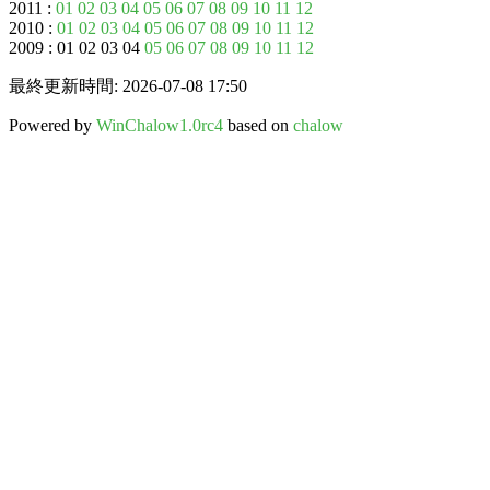
2011 :
01
02
03
04
05
06
07
08
09
10
11
12
2010 :
01
02
03
04
05
06
07
08
09
10
11
12
2009 : 01 02 03 04
05
06
07
08
09
10
11
12
最終更新時間: 2026-07-08 17:50
Powered by
WinChalow1.0rc4
based on
chalow