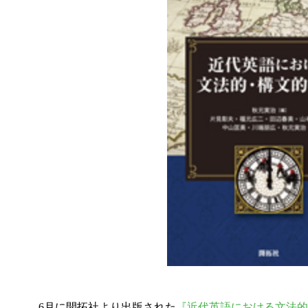
6月に開拓社より出版された
『近代英語における文法的