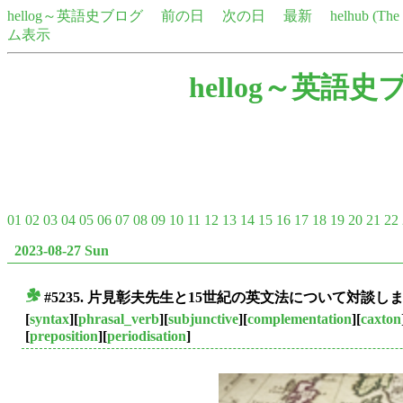
hellog～英語史ブログ
前の日
次の日
最新
helhub (Th
ム表示
hellog～英語史
01
02
03
04
05
06
07
08
09
10
11
12
13
14
15
16
17
18
19
20
21
22
2023-08-27 Sun
#5235. 片見彰夫先生と15世紀の英文法について対談し
■
[
syntax
][
phrasal_verb
][
subjunctive
][
complementation
][
caxton
[
preposition
][
periodisation
]