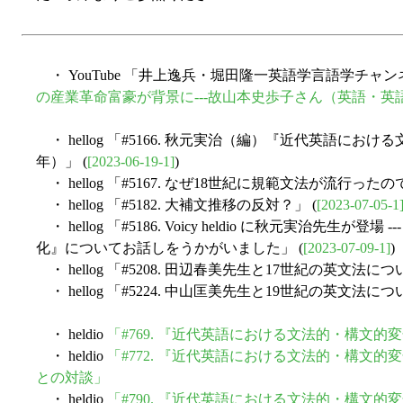
・ YouTube 「井上逸兵・堀田隆一英語学言語学チャ
の産業革命富豪が背景に---故山本史歩子さん（英語・英語
・ hellog 「#5166. 秋元実治（編）『近代英語にお
年）」 (
[2023-06-19-1]
)
・ hellog 「#5167. なぜ18世紀に規範文法が流行ったの
・ hellog 「#5182. 大補文推移の反対？」 (
[2023-07-05-1
・ hellog 「#5186. Voicy heldio に秋元実治先
化』についてお話しをうかがいました」 (
[2023-07-09-1]
)
・ hellog 「#5208. 田辺春美先生と17世紀の英文法に
・ hellog 「#5224. 中山匡美先生と19世紀の英文法に
・ heldio
「#769. 『近代英語における文法的・構文的変
・ heldio
「#772. 『近代英語における文法的・構文的変
との対談」
・ heldio
「#790. 『近代英語における文法的・構文的変