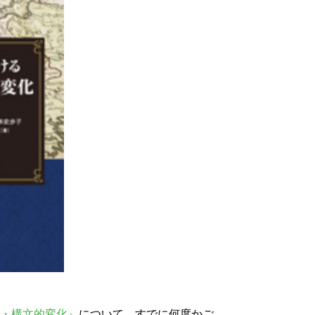
・構文的変化』
について，すでに何度かご