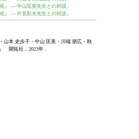
化』 --- 中山匡美先生との対談」
化』 --- 片見彰夫先生との対談」
・山本 史歩子・中山 匡美・川端 朋広・秋
 開拓社，2023年．