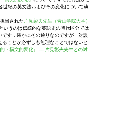
紀の各世紀の英文法およびその変化について執
を担当された
片見彰夫先生（青山学院大学）
15世紀というのは伝統的な英語史の時代区分では
いです．確かにその通りなのですが，対談
えることが必ずしも無理なことではないと
法的・構文的変化』 --- 片見彰夫先生との対