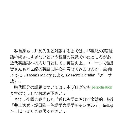
私自身も，片見先生と対談するまでは，15世紀の英語はあくま
語の続きにすぎないという程度の認識でいたところがあ
近代英語期への入り口として，英語史上，ユニークで重
皆さんも15世紀の英語に関心を寄せてみませんか．最初
ように，Thomas Malory による
Le Morte Darthur
『アーサー
成）．
時代区分の話題については，本ブログでも
periodisation
ますので，ぜひお読み下さい．
さて，今回ご案内した『近代英語における文法的・構文的変
「井上逸兵・堀田隆一英語学言語学チャンネル」，hellog,
た．以下よりご参照ください．