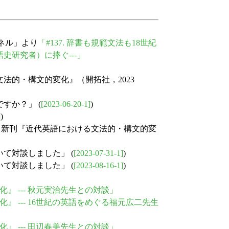
ンネル」より
「#137. 辞書も規範文法も18世紀
史研究者）に捧ぐ---」
ける文法的・構文的変化』（開拓社，2023
ですか？」 (
[2023-06-20-1]
)
]
)
生が登場 --- 新刊『近代英語における文法的・構文的変
ついて対談しました」 (
[2023-07-31-1]
)
ついて対談しました」 (
[2023-08-16-1]
)
化』 --- 秋元実治先生との対談」
化』 --- 16世紀の英語をめぐる福元広二先生
化』 --- 田辺春美先生との対談」