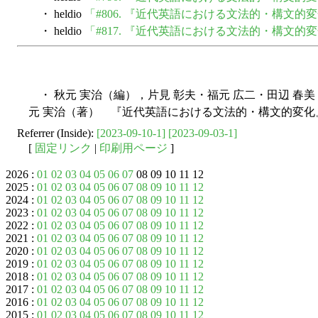
・ heldio
「#806. 『近代英語における文法的・構文的変
・ heldio
「#817. 『近代英語における文法的・構文的変
・ 秋元 実治（編），片見 彰夫・福元 広二・田辺 春美
元 実治（著） 『近代英語における文法的・構文的変化』
Referrer (Inside):
[2023-09-10-1]
[2023-09-03-1]
[
固定リンク
|
印刷用ページ
]
2026 :
01
02
03
04
05
06
07
08 09 10 11 12
2025 :
01
02
03
04
05
06
07
08
09
10
11
12
2024 :
01
02
03
04
05
06
07
08
09
10
11
12
2023 :
01
02
03
04
05
06
07
08
09
10
11
12
2022 :
01
02
03
04
05
06
07
08
09
10
11
12
2021 :
01
02
03
04
05
06
07
08
09
10
11
12
2020 :
01
02
03
04
05
06
07
08
09
10
11
12
2019 :
01
02
03
04
05
06
07
08
09
10
11
12
2018 :
01
02
03
04
05
06
07
08
09
10
11
12
2017 :
01
02
03
04
05
06
07
08
09
10
11
12
2016 :
01
02
03
04
05
06
07
08
09
10
11
12
2015 :
01
02
03
04
05
06
07
08
09
10
11
12