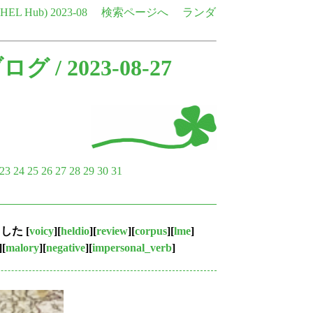
e HEL Hub)
2023-08
検索ページへ
ランダ
ブログ
/ 2023-08-27
23
24
25
26
27
28
29
30
31
ました
[
voicy
][
heldio
][
review
][
corpus
][
lme
]
][
malory
][
negative
][
impersonal_verb
]