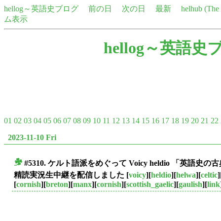
hellog～英語史ブログ
前の日
次の日
最新
helhub (Th
ム表示
hellog～英語史
01
02
03
04
05
06
07
08
09
10
11
12
13
14
15
16
17
18
19
20
21
22
2023-11-10 Fri
#5310. ケルト語派をめぐって Voicy heldio 「英語史の古
■
精読実況生中継を配信しました
[
voicy
][
heldio
][
helwa
][
celtic
]
[
cornish
][
breton
][
manx
][
cornish
][
scottish_gaelic
][
gaulish
][
link