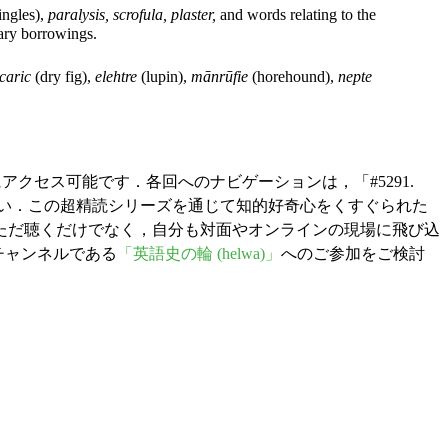
ingles),
paralysis, scrofula, plaster,
and words relating to the
rary borrowings.
caric
(dry fig),
elehtre
(lupin),
mānrūfie
(horehound),
nepte
クセス可能です．各回へのナビゲーションは，「#5291.
さい．この超精読シリーズを通じて知的好奇心をくすぐられた
ただ聴くだけでなく，自分も対面やオンラインの現場に飛び込
チャンネルである
「英語史の輪 (helwa)」
へのご参加をご検討