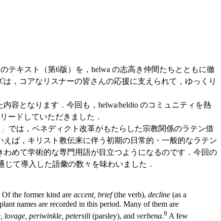
Cable のテキスト（第6版）を，helwa の志高き仲間たちとともに徹
リーズは，コアなリスナーの皆さんの応援に支えられて，ゆっくり
なります．今回も，helwa/heldio のコミュニティを熱
リードしていただきました．
り」
では，ベネディクト改革がもたらした宗教関係のラテン借
いえば，キリスト教伝来に伴う初期の日常的・一般的なラテン
きわめて学術的な専門用語が目立つようになるのです．今回の
本を通じて導入した語彙の数々を味わいました．
. Of the former kind are
accent, brief
(the verb),
decline
(as a
 plant names are recorded in this period. Many of them are
9
 lovage, periwinkle, petersili
(parsley), and
verbena
.
A few