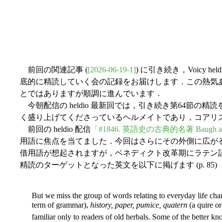
前回の関連記事 (
[2026-06-19-1]
) に引き続き，Voicy 
底的に精読していく会の記録をお届けします．この熱気あふ
とではありますが順調に進んでいます．
今朝配信の heldio 最新回では，引き続き第64節の精
く盛り上げてくださっているヘルメイトであり，コアリスナー
前回の heldio 配信
「#1846. 英語史の古典的名著 Baugh and
用語に焦点を当てました．今回はさらにその外側に広が
借用語が想起されますが，ベネディクト改革期にラテン
精読のターゲットとなった英文を以下に掲げます (p. 
But we miss the group of words relating to everyday life char
term of grammar),
history, paper, pumice, quatern
(a quire or
familiar only to readers of old herbals. Some of the better 