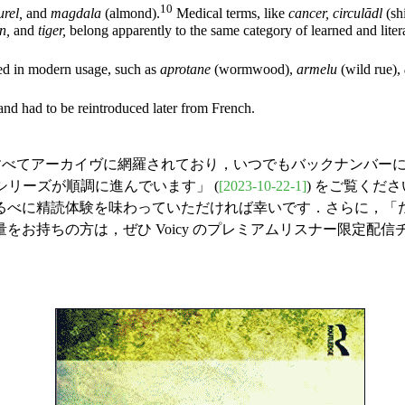
10
urel,
and
magdala
(almond).
Medical terms, like
cancer, circulādl
(sh
n,
and
tiger,
belong apparently to the same category of learned and lite
ved in modern usage, such as
aprotane
(wormwood),
armelu
(wild rue),
and had to be reintroduced later from French.
すべてアーカイヴに網羅されており，いつでもバックナンバーにア
を読む」シリーズが順調に進んでいます」 (
[2023-10-22-1]
) をご覧くだ
るべに精読体験を味わっていただければ幸いです．さらに，「
お持ちの方は，ぜひ Voicy のプレミアムリスナー限定配信