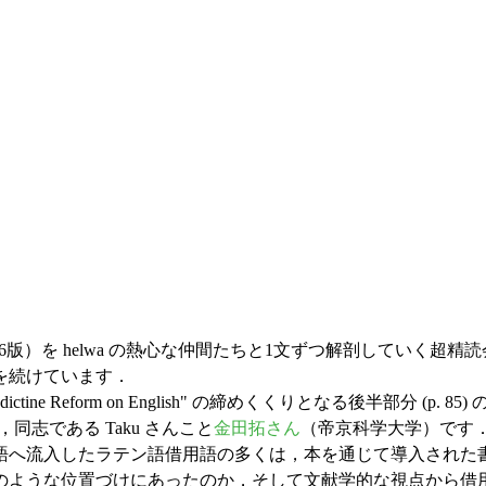
（第6版）を helwa の熱心な仲間たちと1文ずつ解剖していく超精読
を続けています．
e Benedictine Reform on English" の締めくくりとなる
，同志である Taku さんこと
金田拓さん
（帝京科学大学）です
へ流入したラテン語借用語の多くは，本を通じて導入された
のような位置づけにあったのか，そして文献学的な視点から借