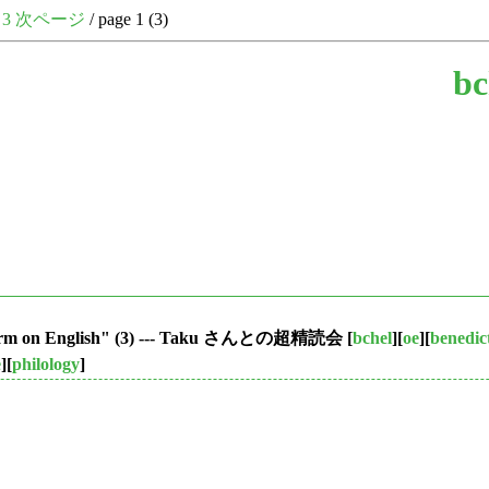
3
次ページ
/ page 1 (3)
bc
eform on English" (3) --- Taku さんとの超精読会
[
bchel
][
oe
][
benedic
e
][
philology
]