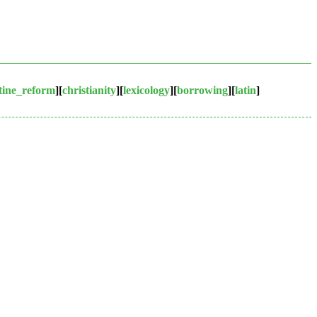
tine_reform
][
christianity
][
lexicology
][
borrowing
][
latin
]