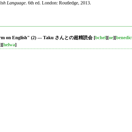
glish Language
. 6th ed. London: Routledge, 2013.
eform on English" (2) --- Taku さんとの超精読会
[
bchel
][
oe
][
benedic
e
][
helwa
]