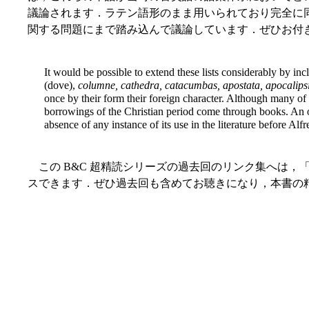
議論されます．ラテン語形のまま用いられており完全に
関する問題にまで踏み込んで議論しています．ぜひお付
It would be possible to extend these lists considerably by in
(dove),
columne, cathedra, catacumbas, apostata, apocalipsin
once by their form their foreign character. Although many of t
borrowings of the Christian period come through books. An occa
absence of any instance of its use in the literature before Alfr
この B&C 超精読シリーズの過去回のリンク集へは，「#5291.
スできます．ぜひ過去回も含めてお聴きになり，本書の