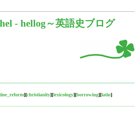
hel -
hellog～英語史ブログ
tine_reform
][
christianity
][
lexicology
][
borrowing
][
latin
]