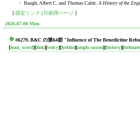
・ Baugh, Albert C. and Thomas Cable.
A History of the En
[
固定リンク
|
印刷用ページ
]
2026-07-06 Mon
#6279. B&C の第64節 "Influence of The Benedictine R
■
[
loan_word
][
link
][
voicy
][
heldio
][
anglo-saxon
][
history
][
helmat