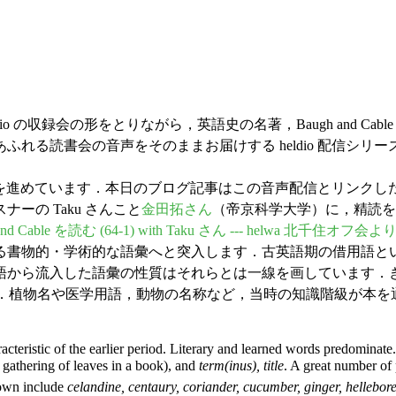
heldio の収録会の形をとりながら，英語史の名著，Baugh and 
れる読書会の音声をそのままお届けする heldio 配信シ
読を進めています．本日のブログ記事はこの音声配信とリンクした内容と
の Taku さんこと
金田拓さん
（帝京科学大学）に，精読を
 Cable を読む (64-1) with Taku さん --- helwa 北千住オフ会よ
る書物的・学術的な語彙へと突入します．古英語期の借用語と
語から流入した語彙の性質はそれらとは一線を画しています．
85) ．植物名や医学用語，動物の名称など，当時の知識階級が
acteristic of the earlier period. Literary and learned words predominate
 gathering of leaves in a book), and
term(inus), title
. A great number of
known include
celandine, centaury, coriander, cucumber, ginger, hellebore,