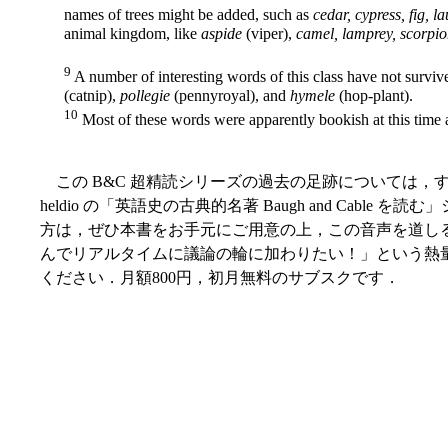
names of trees might be added, such as
cedar, cypress, fig, la
animal kingdom, like
aspide
(viper),
camel, lamprey, scorpio
9
A number of interesting words of this class have not survi
(catnip),
pollegie
(pennyroyal), and
hymele
(hop-plant).
10
Most of these words were apparently bookish at this time 
この B&C 超精読シリーズの過去の足跡については，
heldio の「英語史の古典的名著 Baugh and Cable 
方は，ぜひ本書をお手元にご用意の上，この音声を道し
んでリアルタイムに議論の輪に加わりたい！」という熱量を
ください．月額800円，初月無料のサブスクです．