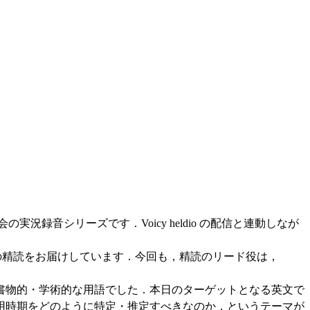
会の実況録音シリーズです．Voicy heldio の配信と連動しなが
後半部分 (p. 85) の精読をお届けしています．今回も，精読のリード役は，
．
書物的・学術的な用語でした．本日のターゲットとなる英文で
用時期をどのように特定・推定すべきなのか，というテーマが