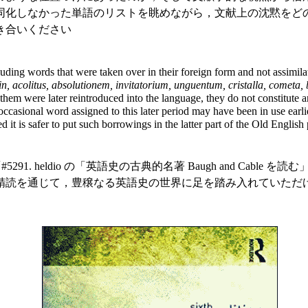
同化しなかった単語のリストを眺めながら，文献上の沈黙をど
き合いください
cluding words that were taken over in their foreign form and not assimi
, acolitus, absolutionem, invitatorium, unguentum, cristalla, cometa, b
hem were later reintroduced into the language, they do not constitute an i
sional word assigned to this later period may have been in use earlier, 
ed it is safer to put such borrowings in the latter part of the Old English
 heldio の「英語史の古典的名著 Baugh and Cable 
精読を通じて，豊穣なる英語史の世界に足を踏み入れていただ