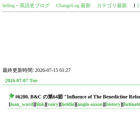
hellog～英語史ブログ
ChangeLog 最新
カテゴリ最新
1
2
最終更新時間: 2026-07-15 01:27
2026-07-07 Tue
#6280. B&C の第64節 "Influence of The Benedictine R
■
[
loan_word
][
link
][
voicy
][
heldio
][
anglo-saxon
][
history
][
helmat