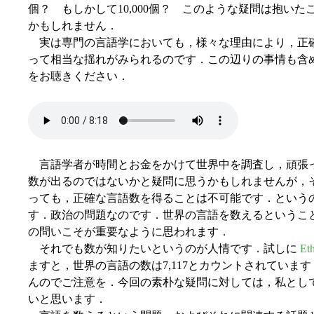
個？ もしかして10,000個？ このような疑問は抱い
かもしれません．
実は専門の言語学においても，様々な理由により，正
って相当な揺れがみられるのです．この辺りの事情も含
をお聴きください．
言語学者が時間とお金をかけて世界中を調査し，頑張
数が出るのではないかと疑問に思うかもしれませんが，そ
っても，正確な言語数を得ることは不可能です．という
す．政治の問題なのです．世界の言語を数えるというこ
の問いこそが重要なように思われます．
それでも数が知りたいというのが人情です．試しに
Et
ますと，世界の言語の数は7,117とカウントされていま
んのでご注意を．今回の素朴な疑問に対しては，私とし
いと思います．