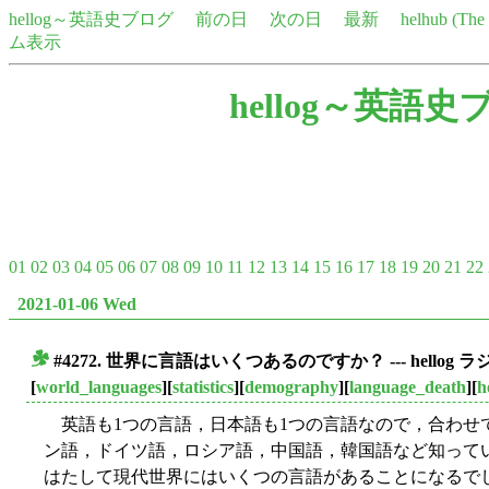
hellog～英語史ブログ
前の日
次の日
最新
helhub (Th
ム表示
hellog～英語史
01
02
03
04
05
06
07
08
09
10
11
12
13
14
15
16
17
18
19
20
21
22
2021-01-06 Wed
#4272. 世界に言語はいくつあるのですか？ --- hellog 
■
[
world_languages
][
statistics
][
demography
][
language_death
][
h
英語も1つの言語，日本語も1つの言語なので，合わせ
ン語，ドイツ語，ロシア語，中国語，韓国語など知って
はたして現代世界にはいくつの言語があることになるでしょ