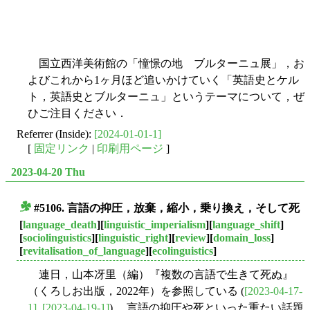
国立西洋美術館の「憧憬の地 ブルターニュ展」，お
よびこれから1ヶ月ほど追いかけていく「英語史とケル
ト，英語史とブルターニュ」というテーマについて，ぜ
ひご注目ください．
Referrer (Inside):
[2024-01-01-1]
[
固定リンク
|
印刷用ページ
]
2023-04-20 Thu
#5106. 言語の抑圧，放棄，縮小，乗り換え，そして死
■
[
language_death
][
linguistic_imperialism
][
language_shift
]
[
sociolinguistics
][
linguistic_right
][
review
][
domain_loss
]
[
revitalisation_of_language
][
ecolinguistics
]
連日，山本冴里（編）『複数の言語で生きて死ぬ』
（くろしお出版，2022年）を参照している (
[2023-04-17-
1]
,
[2023-04-19-1]
) ．言語の抑圧や死といった重たい話題