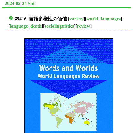
2024-02-24 Sat
#5416. 言語多様性の価値
[
variety
][
world_languages
]
■
[
language_death
][
sociolinguistics
][
review
]