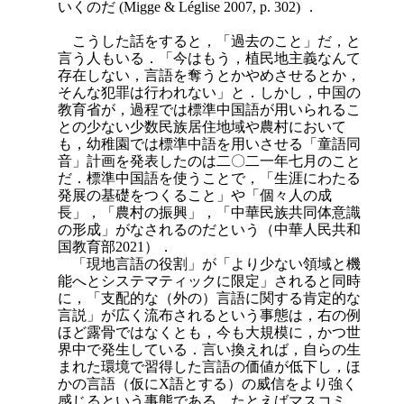
いくのだ (Migge & Léglise 2007, p. 302) ．
こうした話をすると，「過去のこと」だ，と
言う人もいる．「今はもう，植民地主義なんて
存在しない，言語を奪うとかやめさせるとか，
そんな犯罪は行われない」と．しかし，中国の
教育省が，過程では標準中国語が用いられるこ
との少ない少数民族居住地域や農村において
も，幼稚園では標準中語を用いさせる「童語同
音」計画を発表したのは二〇二一年七月のこと
だ．標準中国語を使うことで，「生涯にわたる
発展の基礎をつくること」や「個々人の成
長」，「農村の振興」，「中華民族共同体意識
の形成」がなされるのだという（中華人民共和
国教育部2021）．
「現地言語の役割」が「より少ない領域と機
能へとシステマティックに限定」されると同時
に，「支配的な（外の）言語に関する肯定的な
言説」が広く流布されるという事態は，右の例
ほど露骨
ではなくとも，今も大規模に，かつ世
界中で発生している．言い換えれば，自らの生
まれた環境で習得した言語の価値が低下し，ほ
かの言語（仮にX語とする）の威信をより強く
感じるという事態である．たとえばマスコミ