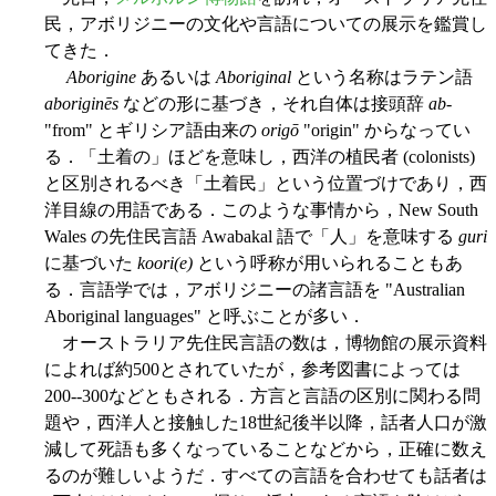
民，アボリジニーの文化や言語についての展示を鑑賞し
てきた．
Aborigine
あるいは
Aboriginal
という名称はラテン語
aboriginēs
などの形に基づき，それ自体は接頭辞
ab
-
"from" とギリシア語由来の
origō
"origin" からなってい
る．「土着の」ほどを意味し，西洋の植民者 (colonists)
と区別されるべき「土着民」という位置づけであり，西
洋目線の用語である．このような事情から，New South
Wales の先住民言語 Awabakal 語で「人」を意味する
guri
に基づいた
koori(e)
という呼称が用いられることもあ
る．言語学では，アボリジニーの諸言語を "Australian
Aboriginal languages" と呼ぶことが多い．
オーストラリア先住民言語の数は，博物館の展示資料
によれば約500とされていたが，参考図書によっては
200--300などともされる．方言と言語の区別に関わる問
題や，西洋人と接触した18世紀後半以降，話者人口が激
減して死語も多くなっていることなどから，正確に数え
るのが難しいようだ．すべての言語を合わせても話者は