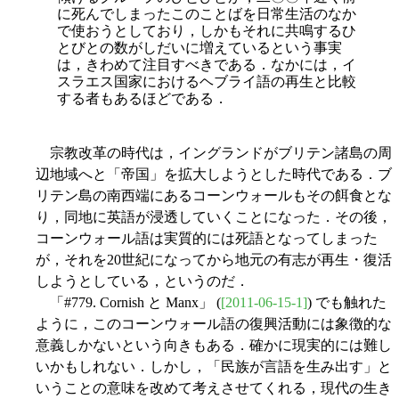
に死んでしまったこのことばを日常生活のなか
で使おうとしており，しかもそれに共鳴するひ
とびとの数がしだいに増えているという事実
は，きわめて注目すべきである．なかには，イ
スラエス国家におけるヘブライ語の再生と比較
する者もあるほどである．
宗教改革の時代は，イングランドがブリテン諸島の周
辺地域へと「帝国」を拡大しようとした時代である．ブ
リテン島の南西端にあるコーンウォールもその餌食とな
り，同地に英語が浸透していくことになった．その後，
コーンウォール語は実質的には死語となってしまった
が，それを20世紀になってから地元の有志が再生・復活
しようとしている，というのだ．
「#779. Cornish と Manx」 (
[2011-06-15-1]
) でも触れた
ように，このコーンウォール語の復興活動には象徴的な
意義しかないという向きもある．確かに現実的には難し
いかもしれない．しかし，「民族が言語を生み出す」と
いうことの意味を改めて考えさせてくれる，現代の生き