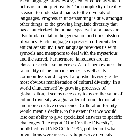
Each language provides a system of concepts which
helps us to interpret reality. The complexity of reality
is easier to understand thanks to the diversity of
languages. Progress in understanding is due, amongst
other things, to the growing linguistic diversity that
has characterised the human species. Languages are
also fundamental in the generation and transmission
of values. Each language expresses a differentiated
ethical sensibility. Each language provides us with
symbols and metaphors to deal with the mysterious
and the sacred. Furthermore, languages are not
closed or exclusive universes. All of them express the
rationality of the human species as well as its
common fears and hopes. Linguistic diversity is the
most obvious manifestation of cultural diversity. In a
world characterised by growing processes of
globalisation, it seems necessary to assert the value of
cultural diversity as a guarantee of more democratic
and more creative coexistence. Cultural uniformity
would mean a decline, to the extent that we would
lose our ability to give specialised answers to specific
challenges. The report "Our Creative Diversity",
published by UNESCO in 1995, pointed out what
orientations were necessary to preserve diversity