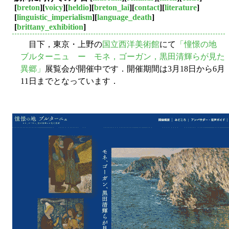
[
breton
][
voicy
][
heldio
][
breton_lai
][
contact
][
literature
]
[
linguistic_imperialism
][
language_death
]
[
brittany_exhibition
]
目下，東京・上野の
国立西洋美術館
にて
「憧憬の地
ブルターニュ ー モネ，ゴーガン，黒田清輝らが見た
異郷」
展覧会が開催中です．開催期間は3月18日から6月
11日までとなっています．