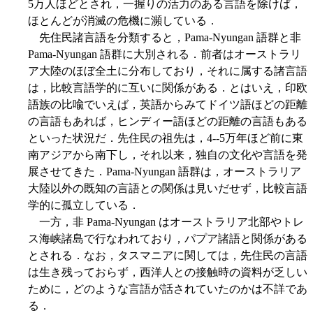
5万人ほどとされ，一握りの活力のある言語を除けば，
ほとんどが消滅の危機に瀕している．
先住民諸言語を分類すると，Pama-Nyungan 語群と非
Pama-Nyungan 語群に大別される．前者はオーストラリ
ア大陸のほぼ全土に分布しており，それに属する諸言語
は，比較言語学的に互いに関係がある．とはいえ，印欧
語族の比喩でいえば，英語からみてドイツ語ほどの距離
の言語もあれば，ヒンディー語ほどの距離の言語もある
といった状況だ．先住民の祖先は，4--5万年ほど前に東
南アジアから南下し，それ以来，独自の文化や言語を発
展させてきた．Pama-Nyungan 語群は，オーストラリア
大陸以外の既知の言語との関係は見いだせず，比較言語
学的に孤立している．
一方，非 Pama-Nyungan はオーストラリア北部やトレ
ス海峡諸島で行なわれており，パプア諸語と関係がある
とされる．なお，タスマニアに関しては，先住民の言語
は生き残っておらず，西洋人との接触時の資料が乏しい
ために，どのような言語が話されていたのかは不詳であ
る．