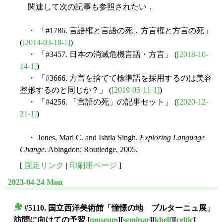
関連して次の記事も参照されたい．
・ 「#1786. 言語権と言語の死，方言権と方言の死」
(
[2014-03-18-1]
)
・ 「#3457. 日本の消滅危機言語・方言」 (
[2018-10-
14-1]
)
・ 「#3666. 方言を捨てて標準語を採用するのは美容
整形するのと同じか？」 (
[2019-05-11-1]
)
・ 「#4256. 「言語の死」の記事セット」 (
[2020-12-
21-1]
)
・ Jones, Mari C. and Ishtla Singh.
Exploring Language
Change
. Abingdon: Routledge, 2005.
[
固定リンク
|
印刷用ページ
]
2023-04-24 Mon
#5110. 国立西洋美術館「憧憬の地 ブルターニュ展」
■
訪問に向けての予習
[
museum
][
seminar
][
khelf
][
celtic
]