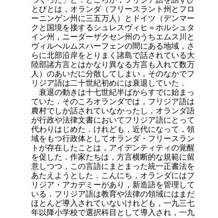
とびとは，オランダ（フリースラント州とフロ
ーニンゲン州に三五万人）とドイツ（デンマー
クと国境を接するシュレスヴィヒ＝ホルシュタ
イン州，ニーダーザクセン州のうちエムス川と
ヴィルヘルムスハーフェンの間にある地域，さ
らに北部沿岸をとりまく諸島で話されている大
陸部諸方言とはかなり異なる方言も入れて数万
人）のあいだに分散してしまい，そのなかでフ
リジア語は二十世紀初めには衰退していた．
衰退の動きは十七世紀半ばからすでに始まっ
ていた．そのころオランダでは，フリジア語は
農村でしか話されていなかったし，オランダ語
が行政や法律文書においてフリジア語にとって
代わりはじめた．けれども，近代になって，領
域をもつ行政体としてオランダ・フリースラン
トが存在したことは，アイデンティティの覚醒
を促した．作家たちは，方言横断的な規範に留
意しつつ，この言語にまとまった統一正書法を
あたえようとした．こんにち，オランダにはフ
リジア・アカデミーがあり，新造語を管理して
いる．フリジア語は教育や法律の領域にはまだ
ほとんど導入されていないけれども，一九三七
年以降小学校で選択科目として導入され，一九