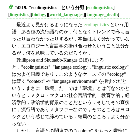
#4519. "ecolinguistics" という分野
[
ecolinguistics
]
■
[
linguistics
][
biology
][
world_languages
][
language_death
]
最近よく見かけるようになった
ecolinguistics
という用
語．ある種の流行語なのか，何となくトレンドで私も言
ったり言わなかったりするが，本当はよく分かっていな
い．エコロジーと言語学の掛け合わせということは分か
るが，何を意味しているのだろうか．
Phillipson and Skutnabb-Kangas (318) による
と，"ecolinguistics", "language ecology", "linguistic ecology"
はおよそ同義であり，このようなケースでの "ecology"
は緩く "context" や "language environment" を指すのだと
いう．まさに「環境」だ．では「環境」とは何なのかと
いうと，ミクロ・マクロの社会言語学的，教育学的，経
済学的，政治学的背景のことだという．そしてその直後
に，流行語でありメタファーなので，そのところはヨロ
シクという感じで締めている．結局のところ，よく分か
らない．
しかし，言語との関連での "ecology" をもっと厳密に