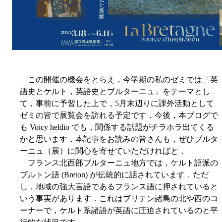
この開催の機会をとらえ，今学期の私のゼミでは「英
語史とケルト，英語史とブルターニュ」をテーマとし
て，事前に予習した上で，5月末辺りに課外活動として
ゼミの皆で展覧会を訪れる予定です．今後，本ブログで
も Voicy heldio でも，関係する話題がチラホラ出てくる
かと思います．本記事をお読みの皆さんも，ぜひブルタ
ーニュ（展）に関心を寄せていただければと．
フランス北西部ブルターニュ地方では，ケルト語派の
ブルトン語 (Breton) が伝統的に話されています．ただ
し，地域の強大言語であるフランス語に押されていると
いう事実があります．これはブリテン諸島の北や西のコ
ーナーで，ケルト系諸語が英語に圧迫されているのと平