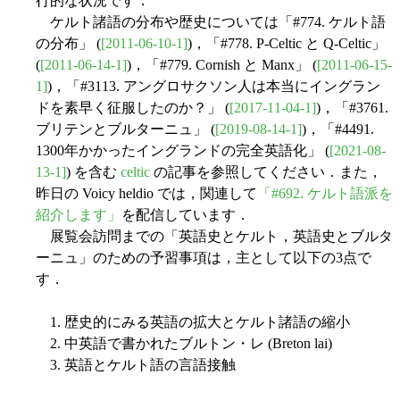
行的な状況です．
ケルト諸語の分布や歴史については「#774. ケルト語
の分布」 (
[2011-06-10-1]
)，「#778. P-Celtic と Q-Celtic」
(
[2011-06-14-1]
)，「#779. Cornish と Manx」 (
[2011-06-15-
1]
)，「#3113. アングロサクソン人は本当にイングラン
ドを素早く征服したのか？」 (
[2017-11-04-1]
)，「#3761.
ブリテンとブルターニュ」 (
[2019-08-14-1]
)，「#4491.
1300年かかったイングランドの完全英語化」 (
[2021-08-
13-1]
) を含む
celtic
の記事を参照してください．また，
昨日の Voicy heldio では，関連して
「#692. ケルト語派を
紹介します」
を配信しています．
展覧会訪問までの「英語史とケルト，英語史とブルタ
ーニュ」のための予習事項は，主として以下の3点で
す．
1. 歴史的にみる英語の拡大とケルト諸語の縮小
2. 中英語で書かれたブルトン・レ (Breton lai)
3. 英語とケルト語の言語接触