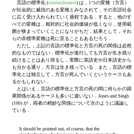
言語の標準化 (
standardisation
) は，1つの変種（方言）
が社会的に威信のある変種とみなされて，その言語社会
に広く受け入れられていく過程である．すると，他のす
べての変種は，相対的に社会的価値が低くなり，使用範
囲が狭まっていくことになりがちだ．結果として，それ
らの非標準変種は死に至ることもあるだろう．
ただし，上記の言語の標準化と方言の死の関係は必然
的なものではない．標準化が進行しても方言が生き残り
続けることはあり得るし，実際に英語史や日本語史から
も分かる通り，方言は生き残っている．また，言語の標
準化とは独立して，方言が死んでいくというケースもあ
るかもしれない．
とはいえ，言語の標準化と方言の死の間に何らかの因
果関係があるケースも多いに違いない．Jones and Singh
(100) が，両者の精妙な関係について次のように議論し
ている．
It should be pointed out, of course, that the