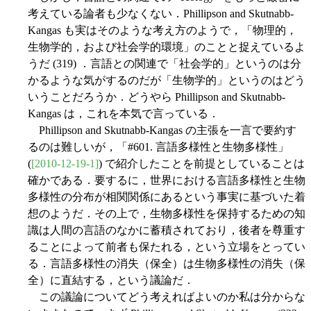
考えている論者も少なくない．Phillipson and Skutnabb-
Kangas も実はそのような考え方のようで，「物理的，
生物学的，および社会学的環境」のことと捉えているよ
うだ (319) ．言語との関連で「社会学的」というのは分
かるような気がするのだが「生物学的」というのはどう
いうことだろうか．どうやら Phillipson and Skutnabb-
Kangas は，これを本気で言っている．
Phillipson and Skutnabb-Kangas の主張を一言で要約す
るのは難しいが，「#601. 言語多様性と生物多様性」
(
[2010-12-19-1]
) で紹介したことを前提としていることは
確かである．要するに，世界における言語多様性と生物
多様性の分布が相関関係にあるという事実に基づいた着
想のようだ．その上で，生物多様性を保持するための知
識は人間の言語のなかに蓄積されており，後者を尊重す
ることによって前者も保たれる，という立場をとってい
る．言語多様性の消失（保全）は生物多様性の消失（保
全）に直結する，という議論だ．
この議論についてどう考えればよいのか私は分からな