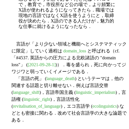
で，教育で，市役所など公の場で，より頻繁に
X語が使われるようになってきたら．職場では
現地の言語ではなくX語を使うようにと，取締
役が決めたら．X語のできる人だけが，魅力的
な仕事に就けるようになったなら．
言語が「より少ない領域と機能へとシステマティック
に限定」していく過程は
domain_loss
と呼ばれる（cf.
「#4537. 英語からの圧力による北欧諸語の "domain
loss"」 (
[2021-09-28-1]
)）．毒を盛られ，死に向かってジ
ワジワと弱っていくイメージである．
「言語の死」 (
language_death
) というテーマは，他の
関連する話題と切り離せない．例えば言語交替
(
language_shift
)，言語帝国主義 (
linguistic_imperialism
)，言
語権 (
linguistic_right
)，言語活性化
(
revitalisation_of_language
)，エコ言語学 (
ecolinguistics
) な
どとも密接に関わる．改めて社会言語学の大きな論題で
ある．