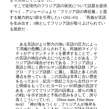
そこで近現代のフリジア語の状況について話題を提供
すべく，アジェージュより「フリジア語の再征服」と題
する魅力的な1節を引用したい (262--63) ．「民族が言語
を生み出す」1例としてフリジア語が取り上げられてい
る箇所だ．
ある言語がより勢力の強い言語の圧力によっ
て消滅の危機にさらされても，民族的マイノリ
ティがアイデンティティを要求することで，そ
の言語の地位の向上につながることがある．フ
リジア語の場
合がそれである．フリジア語は，
英語と同じく西ゲルマン語群の海洋語群〔アン
グロ・フリジア語群〕に属し，英語と多くの共
通点を持っている．この言語は非常に古い歴史
をもっており，紀元一世紀ごろから古代ローマ
と関係をもっていたヨーロッパの民族の言語で
ある．かつてフリジア語の話者は，彼らの海と
の戦いを示す治水と干拓の営みをさして，誇り
高くこういっていた．《Deus mare, Friso litora
fecit》「神が海をつくり，フリジア人が海岸を
つくった」と．ところが，フリジア語を話すひ