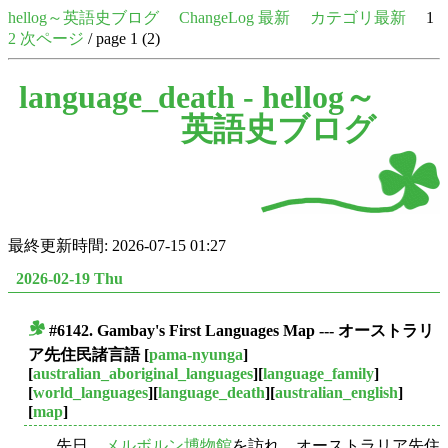
hellog～英語史ブログ
ChangeLog 最新
カテゴリ最新
1
2
次ページ
/ page 1 (2)
language_death -
hellog～
英語史ブログ
最終更新時間: 2026-07-15 01:27
2026-02-19 Thu
#6142. Gambay's First Languages Map --- オーストラリ
■
ア先住民諸言語
[
pama-nyunga
]
[
australian_aboriginal_languages
][
language_family
]
[
world_languages
][
language_death
][
australian_english
]
[
map
]
先日，
メルボルン博物館
を訪れ，オーストラリア先住