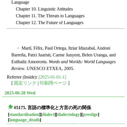
Language
Chapter 10. Linguistic Attitudes
Chapter 11. The Threats to Languages
Chapter 12. The Future of Languages
・ Martí, Fèlix, Paul Ortega, Itziar Idiazabal, Andoni
Barreña, Patxi Juaristi, Carme Junyent, Belen Uranga, and
Estibaliz Amorrortu.
Words and Worlds: World Languages
Review
. UNESCO ETXEA, 2005.
Referrer (Inside):
[2025-01-01-1]
[
固定リンク
|
印刷用ページ
]
2023-06-28 Wed
#5175. 言語の標準化と方言の死の関係
■
[
standardisation
][
dialect
][
dialectology
][
prestige
]
[
language_death
]