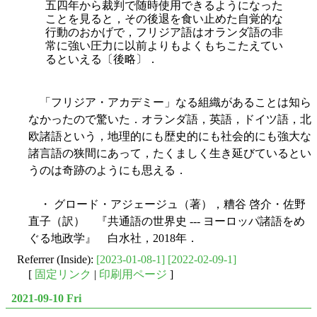
五四年から裁判で随時使用できるようになった
ことを見ると，その後退を食い止めた自覚的な
行動のおかげで，フリジア語はオランダ語の非
常に強い圧力に以前よりもよくもちこたえてい
るといえる〔後略〕．
「フリジア・アカデミー」なる組織があることは知ら
なかったので驚いた．オランダ語，英語，ドイツ語，北
欧諸語という，地理的にも歴史的にも社会的にも強大な
諸言語の狭間にあって，たくましく生き延びているとい
うのは奇跡のようにも思える．
・ グロード・アジェージュ（著），糟谷 啓介・佐野
直子（訳） 『共通語の世界史 --- ヨーロッパ諸語をめ
ぐる地政学』 白水社，2018年．
Referrer (Inside):
[2023-01-08-1]
[2022-02-09-1]
[
固定リンク
|
印刷用ページ
]
2021-09-10 Fri