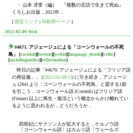
・ 山本 冴里（編） 『複数の言語で生きて死ぬ』
くろしお出版，2022年．
[
固定リンク
|
印刷用ページ
]
2022-02-09 Wed
#4671. アジェージュによる「コーンウォールの不死
■
鳥」
[
cornish
][
breton
][
welsh
][
language_death
][
celtic
]
[
sociolinguistics
][
reformation
]
昨日の記事「#4670. アジェージュによる「フリジア語
の再征服」」 (
[2022-02-08-1]
) に引き続き，アジェージ
ュ (264) より「コーンウォールの不死鳥」と題する1節
を引こう．コーンウォール語 (Cornish) はフリジア語
(Frisian) 以上に再生・復活という概念からかけ離れてい
るように思われるが，どうだろうか．
四世紀にサクソン人が拡大すると，ケルノウ語
〔コーンウォール語〕はカムリ語〔ウェールズ