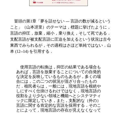
冒頭の第1章「夢を話せない --- 言語の数が減るという
こと」（山本冴里）のテーマは，標題に挙げたように，
言語の抑圧，放棄，縮小，乗り換え，そして死である．
支配言語が被支配言語に圧迫を加えるという状況は古今
東西でみられるが，その過程はさほど単純ではない．山
本 (12--14) を引用する．
使用言語の転換は，抑圧の結果である場合も
あれば，言語を放棄することについての自発的
な
決定を反映しているものもあるが，多くの場
合には，この二つの状況が混ざり合ったもの
だ．植民者らは，一般には，現地言語を根絶や
しにすべく仕掛けるわけではなく，現地言語の
役割をより少ない領域と機能へとシステマティ
ックに限定していき，また，支配的な（外の）
言語に関する肯定的な言説を採用する．そのこ
とによって，現地言語の存在が見えなくなって