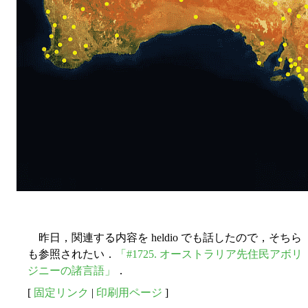
昨日，関連する内容を heldio でも話したので，そちら
も参照されたい．
「#1725. オーストラリア先住民アボリ
ジニーの諸言語」
．
[
固定リンク
|
印刷用ページ
]