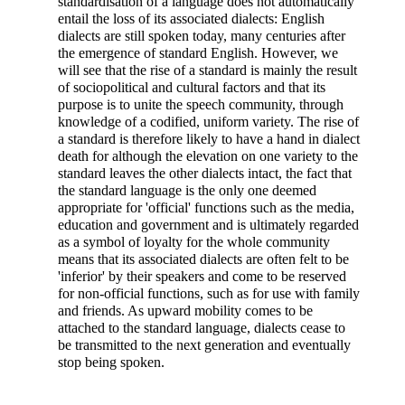
standardisation of a language does not automatically
entail the loss of its associated dialects: English
dialects are still spoken today, many centuries after
the emergence of standard English. However, we
will see that the rise of a standard is mainly the result
of sociopolitical and cultural factors and that its
purpose is to unite the speech community, through
knowledge of a codified, uniform variety. The rise of
a standard is therefore likely to have a hand in dialect
death for although the elevation on one variety to the
standard leaves the other dialects intact, the fact that
the standard language is the only one deemed
appropriate for 'official' functions such as the media,
education and government and is ultimately regarded
as a symbol of loyalty for the whole community
means that its associated dialects are often felt to be
'inferior' by their speakers and come to be reserved
for non-official functions, such as for use with family
and friends. As upward mobility comes to be
attached to the standard language, dialects cease to
be transmitted to the next generation and eventually
stop being spoken.