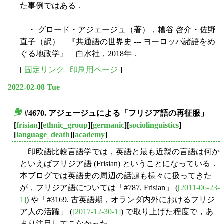
た事例ではある．
・ グロード・アジェージュ（著），糟谷 啓介・佐野
直子（訳） 『共通語の世界史 --- ヨーロッパ諸語をめ
ぐる地政学』 白水社，2018年．
[
固定リンク
|
印刷用ページ
]
2022-02-08 Tue
#4670. アジェージュによる「フリジア語の再征服」
■
[
frisian
][
ethnic_group
][
germanic
][
sociolinguistics
]
[
language_death
][
academy
]
印欧語比較言語学では，英語と最も近親の言語は何か
といえばフリジア語 (Frisian) ということになっている．
本ブログでは英語史の周辺の話題も様々に扱ってきた
が，フリジア語については「#787. Frisian」 (
[2011-06-23-
1]
) や「#3169. 古英語期，オランダ内外におけるフリジ
ア人の活躍」 (
[2017-12-30-1]
) で取り上げた程度で，あ
まり注目してこなかった．