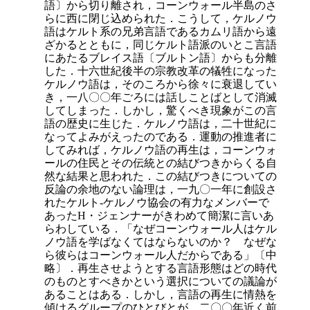
語〕から切り離され，コーンウォール半島のさ
らに西に閉じ込められた．こうして，ケルノウ
語はケルト系の兄弟言語であるカムリ語から遠
ざかるとともに，同じケルト語派のいとこ言語
にあたるブレイス語〔ブルトン語〕からも分離
した．十六世紀後半の宗教改革の犠牲になった
ケルノウ語は，そのころから徐々に衰退してい
き，一八〇〇年ごろには話しことばとして消滅
してしまった．しかし，驚くべき現象がこの言
語の歴史に生じた．ケルノウ語は，二十世紀に
なってよみがえったのである．運動の推進者に
してみれば，ケルノウ語の再生は，コーンウォ
ールの住民とその伝統との結びつきからくる自
然な結果と思われた．この結びつきについての
反論の余地のない論理は，一九〇一年に創設さ
れたケルト-ケルノウ協会の有力なメンバーで
あったH・ジェンナーがきわめて簡潔に言いあ
らわしている．「なぜコーンウォール人はケル
ノウ語を学ばなくてはならないのか？ なぜな
ら彼らはコーンウォール人だからである」〔中
略〕．再生させようとする言語形態はどの時代
のものとすべきかという選択についての議論が
あることはある．しかし，言語の再生に情熱を
傾けるグループのひとびとが，二〇〇年近く前