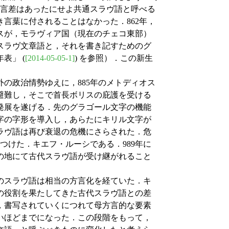
方言差はあったにせよ共通スラヴ語と呼べる
言葉に付されることはなかった．862年，
スが，モラヴィア国（現在のチェコ東部）
スラヴ文章語と，それを書き記すためのグ
表」 (
[2014-05-05-1]
) を参照）．この新生
の政治情勢ゆえに，885年のメトディオス
避難し，そこで首長ボリスの庇護を受ける
発展を遂げる．先のグラゴール文字の機能
字の字形を導入し，あらたにキリル文字が
ラヴ語は再び衰退の危機にさらされた．危
つけた．キエフ・ルーシである．989年に
の地にて古代スラヴ語が受け継がれること
のスラヴ語は相当の方言化を経ていた．キ
の役割を果たしてきた古代スラヴ語との差
，書写されていくにつれて母方言的な要素
いほどまでになった．この段階をもって，