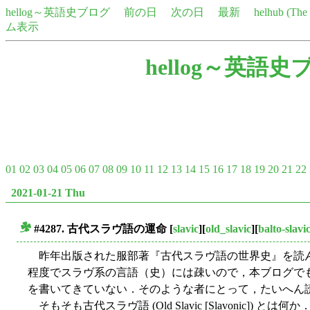
hellog～英語史ブログ
前の日
次の日
最新
helhub (Th
ム表示
hellog～英語史
01
02
03
04
05
06
07
08
09
10
11
12
13
14
15
16
17
18
19
20
21
22
2021-01-21 Thu
#4287. 古代スラヴ語の運命
[
slavic
][
old_slavic
][
balto-slavi
■
昨年出版された服部著『古代スラヴ語の世界史』を読
程度でスラヴ系の言語（史）には疎いので，本ブログでも
を書いてきていない．そのような者にとって，たいへん
そもそも古代スラヴ語 (Old Slavic [Slavonic]) とは