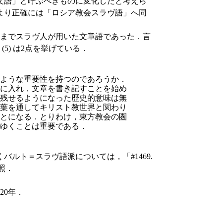
文語」と呼ぶべきものに変化したと考えら
より正確には「ロシア教会スラヴ語」へ同
どまでスラヴ人が用いた文章語であった．言
5) は2点を挙げている．
ような重要性を持つのであろうか．
に入れ，文章を書き記すことを始め
残せるようになった歴史的意味は無
葉を通してキリスト教世界と関わり
とになる．とりわけ，東方教会の圏
ゆくことは重要である．
ルト＝スラヴ語派については，「#1469.
参照．
20年．