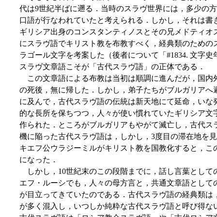
代は9世紀半ばに遡る．当時のスラヴ世界には，多少の
口語が行なわれていたと考えられる．しかし，それは書き
ギリシア出身のコンスタンティノスとその兄メドティオ
にスラヴ語でキリスト教を布教すべく，経典類のための
ラゴール文字を考案した（後者について「#1834. 文字史年
スラヴ文章語こそが「古代スラヴ語」の正体である．
この文章語による布教は当初は順調に進んだが，国内外
の死後，無に帰した．しかし，弟子たちがブルガリアへ
に及んで，古代スラヴ語の伝統は新天地にて延命，いな
的な長所を保ちつつ，人々が使い慣れていたギリシア文
作られた．ところがブルガリアもやがて滅亡し，古代ス
機に陥った古代スラヴ語は，しかし，3度目の滞在地を見
キエフ公ウラジーミルがキリスト教を国教化すると，こ
になった．
しかし，10世紀末のこの段階までに，話し言葉として
エフ・ルーシでも，人々の母方言と，共通文章語として
が目立ってきていたのである．古代スラヴ語の経典類は
が多く混入し，いつしか純粋な古代スラヴ語と呼び得な