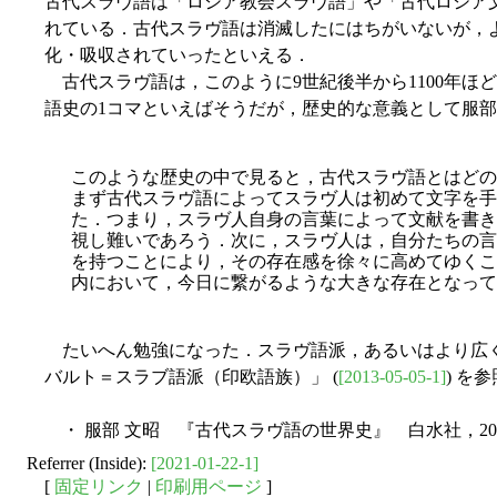
古代スラヴ語は「ロシア教会スラヴ語」や「古代ロシア
れている．古代スラヴ語は消滅したにはちがいないが，
化・吸収されていったといえる．
古代スラヴ語は，このように9世紀後半から1100年ほ
語史の1コマといえばそうだが，歴史的な意義として服部 (
このような歴史の中で見ると，古代スラヴ語とはどの
まず古代スラヴ語によってスラヴ人は初めて文字を手
た．つまり，スラヴ人自身の言葉によって文献を書き
視し難いであろう．
次に，スラヴ人は，自分たちの言
を持つことにより，その存在感を徐々に高めてゆくこ
内において，今日に繋がるような大きな存在となって
たいへん勉強になった．スラヴ語派，あるいはより広くバ
バルト＝スラブ語派（印欧語族）」 (
[2013-05-05-1]
) を
・ 服部 文昭 『古代スラヴ語の世界史』 白水社，20
Referrer (Inside):
[2021-01-22-1]
[
固定リンク
|
印刷用ページ
]