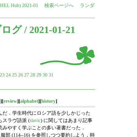
e HEL Hub)
2021-01
検索ページへ
ランダ
ブログ
/ 2021-01-21
23
24
25
26
27
28
29
30
31
c
][
review
][
alphabet
][
history
]
んだ．学生時代にロシア語を少しかじった
スラヴ語派 (
slavic
) に関してはあまり記事
読みやすく学ぶことの多い著書だった．
何か．服部 (114--16) を参照しつつ要約しよう．時