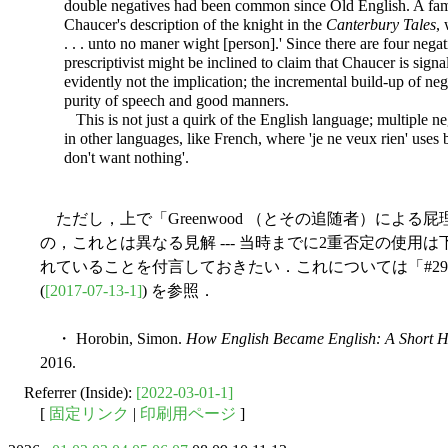
double negatives had been common since Old English. A fam
Chaucer's description of the knight in the
Canterbury Tales
,
. . . unto no maner wight [person].' Since there are four negat
prescriptivist might be inclined to claim that Chaucer is signal
evidently not the implication; the incremental build-up of neg
purity of speech and good manners.
This is not just a quirk of the English language; multiple ne
in other languages, like French, where 'je ne veux rien' uses
don't want nothing'.
ただし，上で「Greenwood （とその追随者）によ
の，これとは異なる見解 --- 当時までに2重否定の使用は
れていることを付言しておきたい．これについては「#29
(
[2017-07-13-1]
) を参照．
・ Horobin, Simon.
How English Became English: A Short H
2016.
Referrer (Inside):
[2022-03-01-1]
[
固定リンク
|
印刷用ページ
]