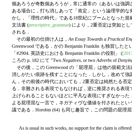
個あろうが奇数個あろうが，常に通常の（あるいは強調
ある場合に，打ち消しあって「肯定」という論理学的な
かし，「理性の時代」である18世紀にブームとなった規範
文法書 (
prescriptive_grammar
) により，2重否定は突如と
される．
その最初の仕掛け人は，
An Essay Towards a Practical E
Greenwood である．かの Benjamin Franklin も
「#2904. 英語史における Benjamin Franklin の役割」 (
[201
ころの p. 182 にて "Two
Negatives
, or two
Adverbs
of
Denyin
その後，この Greenwood の「屁理屈」は他の規範
消しがたい痕跡を残すことになった．しかし，改めて強調して
ん，その前後の時代においても，2重否定は純然たる否
る．非難される表現でもなければ，逆に推奨される表現
上げられることもないほどに平凡な表現にすぎなかった．それ
よる屁理屈な一言で，ネガティヴな価値を付されたとい
議である．Horobin (64) も同じ趣旨で，この問題の屁
As is usual in such works, no support for the claim is offered; 