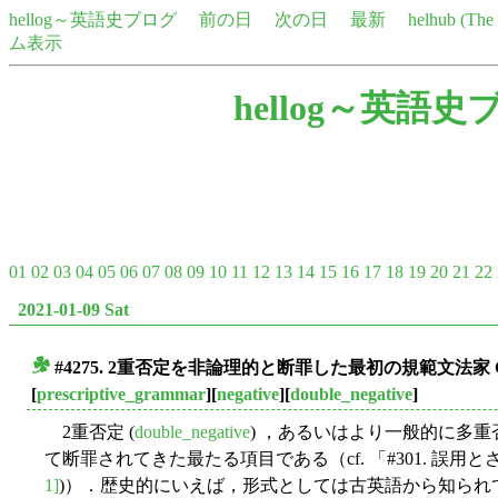
hellog～英語史ブログ
前の日
次の日
最新
helhub (Th
ム表示
hellog～英語史
01
02
03
04
05
06
07
08
09
10
11
12
13
14
15
16
17
18
19
20
21
22
2021-01-09 Sat
#4275. 2重否定を非論理的と断罪した最初の規範文法家 Gr
■
[
prescriptive_grammar
][
negative
][
double_negative
]
2重否定 (
double_negative
) ，あるいはより一般的に多重否定 (m
て断罪されてきた最たる項目である（cf. 「#301. 誤用とされ
1]
)）．歴史的にいえば，形式としては古英語から知られ