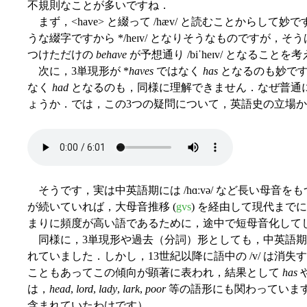
不規則なことが多いですね．
まず，<have> と綴って /hæv/ と読むことからして妙で
うな綴字ですから */heɪv/ となりそうなものですが，そ
つけただけの
behave
が予想通り /biˈheɪv/ となるこ
次に，3単現形が *
haves
ではなく
has
となるのも妙です
なく
had
となるのも，同様に理解できません．なぜ普通に
ょうか．では，この3つの疑問について，英語史の立場
そうです，実は中英語期には /hɑːvə/ など長い母音を
が続いていれば，大母音推移 (
gvs
) を経由して現代までに 
まりに頻度が高い語であるために，途中で短母音化して
同様に，3単現形や過去（分詞）形としても，中英語
れていました．しかし，13世紀以降に語中の /v/ は消
こともあってこの傾向が顕著に表われ，結果として
has
は，
head
,
lord
,
lady
,
lark
,
poor
等の語形にも関わっています（
含まれていたわけです）．