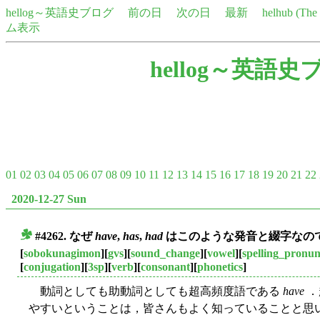
hellog～英語史ブログ
前の日
次の日
最新
helhub (Th
ム表示
hellog～英語史
01
02
03
04
05
06
07
08
09
10
11
12
13
14
15
16
17
18
19
20
21
22
2020-12-27 Sun
#4262. なぜ
have
,
has
,
had
はこのような発音と綴字なのですか？
■
[
sobokunagimon
][
gvs
][
sound_change
][
vowel
][
spelling_pronun
[
conjugation
][
3sp
][
verb
][
consonant
][
phonetics
]
動詞としても助動詞としても超高頻度語である
have
．
やすいということは，皆さんもよく知っていることと思