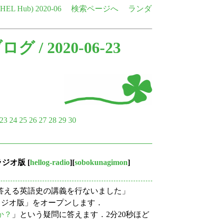
e HEL Hub)
2020-06
検索ページへ
ランダ
ブログ
/ 2020-06-23
23
24
25
26
27
28
29
30
 ラジオ版
[
hellog-radio
][
sobokunagimon
]
で答える英語史の講義を行ないました」
g ラジオ版」をオープンします．
か？
」という疑問に答えます．2分20秒ほど