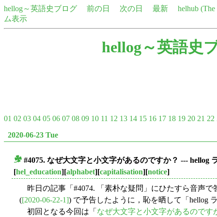
hellog～英語史ブログ
前の日
次の日
最新
helhub (Th
ム表示
hellog～英語史
01
02
03
04
05
06
07
08
09
10
11
12
13
14
15
16
17
18
19
20
21
22
2020-06-23 Tue
#4075. なぜ大文字と小文字があるのですか？ --- hellog
■
[
hel_education
][
alphabet
][
capitalisation
][
notice
]
昨日の記事「#4074. 「素朴な疑問」にひたすら音声
(
[2020-06-22-1]
) で予告したように，恥を晒して「hello
初回となる今回は「
なぜ大文字と小文字があるのです