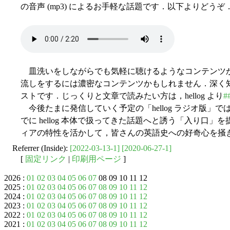
の音声 (mp3) によるお手軽な話題です．以下よりどうぞ
皿洗いをしながらでも気軽に聴けるようなコンテンツ
流しをするには濃密なコンテンツかもしれません．深く
ストです．じっくりと文章で読みたい方は，hellog より
#
今後たまに発信していく予定の「hellog ラジオ版」
でに hellog 本体で扱ってきた話題へと誘う「入り口
ィアの特性を活かして，皆さんの英語史への好奇心を掻
Referrer (Inside):
[2022-03-13-1]
[2020-06-27-1]
[
固定リンク
|
印刷用ページ
]
2026 :
01
02
03
04
05
06
07
08 09 10 11 12
2025 :
01
02
03
04
05
06
07
08
09
10
11
12
2024 :
01
02
03
04
05
06
07
08
09
10
11
12
2023 :
01
02
03
04
05
06
07
08
09
10
11
12
2022 :
01
02
03
04
05
06
07
08
09
10
11
12
2021 :
01
02
03
04
05
06
07
08
09
10
11
12