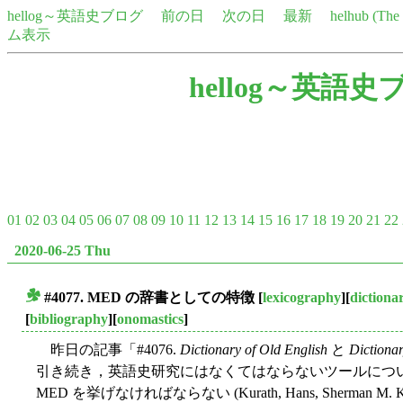
hellog～英語史ブログ
前の日
次の日
最新
helhub (Th
ム表示
hellog～英語史
01
02
03
04
05
06
07
08
09
10
11
12
13
14
15
16
17
18
19
20
21
22
2020-06-25 Thu
#4077. MED の辞書としての特徴
[
lexicography
][
dictiona
■
[
bibliography
][
onomastics
]
昨日の記事「#4076.
Dictionary of Old English
と
Dictiona
引き続き，英語史研究にはなくてはならないツールにつ
MED を挙げなければならない (Kurath, Hans, Sherman M. Kuhn, J