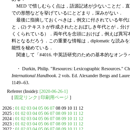
MED で惜しむらく点は，語源記述が少ないことだ．
での形態などを挙げているにとどまり，深みがない．
最後に指摘しておくべきは，例文に付されている年代につ
と，(2) テキストが作成されたとおぼしき年代とが，分
くくられている）．両年代を念頭におけば，例えば異写
料となるだろう．この重要な情報は，diplomatic な
能性を秘めている．
関連して「#4016. 中英語研究のための基本的なオンラ
・ Durkin, Philip. "Resources: Lexicographic Resources." Ch
International Handbook.
2 vols. Ed. Alexander Bergs and Laurel
1149--63.
Referrer (Inside):
[2020-06-26-1]
[
固定リンク
|
印刷用ページ
]
2026 :
01
02
03
04
05
06
07
08 09 10 11 12
2025 :
01
02
03
04
05
06
07
08
09
10
11
12
2024 :
01
02
03
04
05
06
07
08
09
10
11
12
2023 :
01
02
03
04
05
06
07
08
09
10
11
12
2022 :
01
02
03
04
05
06
07
08
09
10
11
12