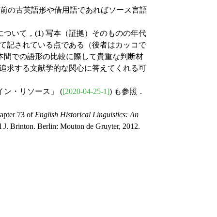
直前の古英語形や借用語であればソース言語
いて，(1) 写本（証拠）そのものの年代
けて記されている点である（後者はカッコで
本間での語形の比較に際して貴重な判断材
読みを追求する文献学的な関心に答えてくれる可
イン・リソース」 (
[2020-04-25-1]
) も参照．
apter 73 of
English Historical Linguistics: An
 J. Brinton. Berlin: Mouton de Gruyter, 2012.