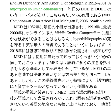
English Dictionary
. Ann Arbor: U of Michigan P, 1952--2001. Av
http://quod.lib.umich.edu/m/med/
) ．昨日の DOE と DOE
いうコーパスがあり，こちらもたいへん有用である (MEC = McSpar
Compendium
. Ann Arbor: U of Michigan P, 2006. Available onl
MED は1952年に最初の小冊が出版され，1991年に
2000年にオンライン版の
Middle English Compendium
に組
かな検索ができることはもちろん，hyperbibliography
を誇る中英語最大の辞書であることはいうにおよばず，
2018年にはほぼ20年振りの改訂版が公開され，現在も
MED には，使用に当たって知っておくべきいくつかの特徴がある
摘しておこう．まず，MED は，語義に多くの注意を払う
形を大きな基準として記述を仕分けているが，MED の
ある意味では語形の違いなどは方言差と割り切って，LALM
ある．しかし，この語義優先という特徴により，語学的
にも資するツールとなっているという側面がある．
語義の重視と関連して，MED は該当語の固有名詞と
後の語義として言及されるが，これは固有名詞研究や歴
されている英語の地名なども拾い上げられており，他言
ある．