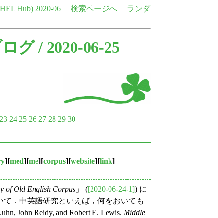
e HEL Hub)
2020-06
検索ページへ
ランダ
ブログ
/ 2020-06-25
23
24
25
26
27
28
29
30
ry
][
med
][
me
][
corpus
][
website
][
link
]
ry of Old English Corpus
」 (
[2020-06-24-1]
) に
いて．中英語研究といえば，何をおいても
ohn Reidy, and Robert E. Lewis.
Middle