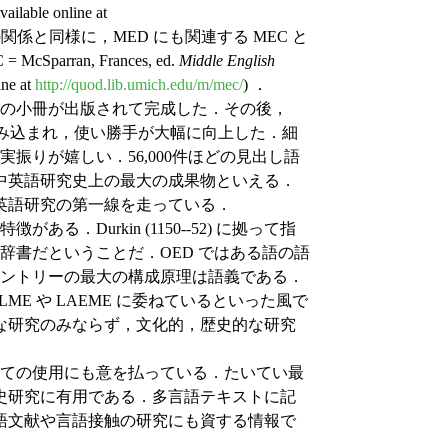
ailable online at
C の関係と同様に，MED にも関連する MEC と
ran, Frances, ed.
Middle English
ine at
http://quod.lib.umich.edu/m/mec/
) ．
最後の小冊が出版されて完成した．その後，
み込まれ，使い勝手が大幅に向上した．細
 の充実振りが嬉しい．56,000件ほどの見出し語
中英語研究史上の最大の成果物といえる．
中英語研究の第一線を走っている．
．Durkin (1150--52) に拠って指
辞書だということだ．OED ではある語の語
エントリーの最大の構成原理は語義である．
E や LAEME に委ねているといった風で
な研究のみならず，文化的，歴史的な研究
しての使用にも意を払っている．たいてい最
史研究に有用である．多言語テキストに記
語文献や言語接触の研究にも資する情報で