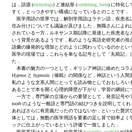
は，語源 (
etymology
) と連結形 (
combining_form
) に特化
すく，とっつきやすい構成になっているとのことです．
医学用語の世界では，解剖学用語はラテン語，疾患名
住み分けについても議論が及びました．無職さんによれ
されている一方，ルネサンス期以降に発達した疾患名な
いう背景があるようです．私のような英語史研究者の視
語彙の爆発的な増加とどのように関わっているのかとい
医学の現場では，これらを単なる記号として「丸暗記」
た．
本書の魅力の一つとして，ギリシア神話に絡めたコラム
Hypnos
と
hypnosis
（催眠）の関係など，神話という人間
私のような文系人間にとっても読み物としておもしろい
あることで本を開く心理的障壁が下がり，学習の継続に
一方で，専門家の立場からの要望として，発音記号や
tooth
のような一般語と専門語の結びつきを説明してくれる
あればさらに有意義だったのではないか，といった贅沢
体としては，無数の医学用語を要素の足し算で効率よく
ックに仕上がっているという評価で一致しました．
医学英語はもちろん，科学英語 (
scientific_english
) や語