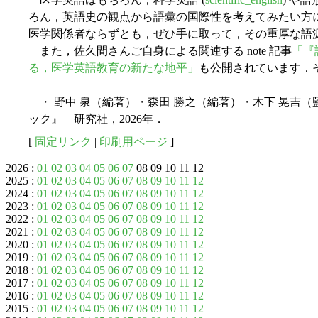
ろん，英語史の観点から語彙の国際性を考えてみたい方
医学関係者ならずとも，ぜひ手に取って，その重厚な語
また，佐久間さんご自身による関連する note 記事
「『
る，医学英語教育の新たな地平」
も公開されています．
・ 野中 泉（編著）・森田 勝之（編著）・木下 晃吉（
ック』 研究社，2026年．
[
固定リンク
|
印刷用ページ
]
2026 :
01
02
03
04
05
06
07
08 09 10 11 12
2025 :
01
02
03
04
05
06
07
08
09
10
11
12
2024 :
01
02
03
04
05
06
07
08
09
10
11
12
2023 :
01
02
03
04
05
06
07
08
09
10
11
12
2022 :
01
02
03
04
05
06
07
08
09
10
11
12
2021 :
01
02
03
04
05
06
07
08
09
10
11
12
2020 :
01
02
03
04
05
06
07
08
09
10
11
12
2019 :
01
02
03
04
05
06
07
08
09
10
11
12
2018 :
01
02
03
04
05
06
07
08
09
10
11
12
2017 :
01
02
03
04
05
06
07
08
09
10
11
12
2016 :
01
02
03
04
05
06
07
08
09
10
11
12
2015 :
01
02
03
04
05
06
07
08
09
10
11
12