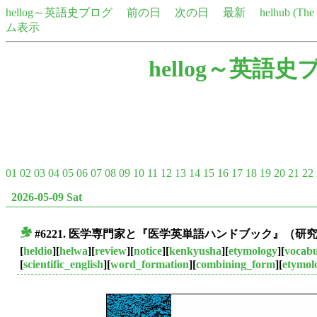
hellog～英語史ブログ
前の日
次の日
最新
helhub (Th
ム表示
hellog～英語史
01
02
03
04
05
06
07
08
09
10
11
12
13
14
15
16
17
18
19
20
21
22
2026-05-09 Sat
#6221. 医学専門家と『医学英単語ハンドブック』（研
■
[
heldio
][
helwa
][
review
][
notice
][
kenkyusha
][
etymology
][
vocabu
[
scientific_english
][
word_formation
][
combining_form
][
etymol