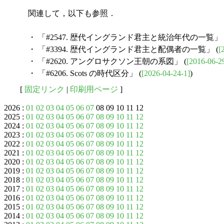
関連して，以下も参照．
・ 「#2547. 歴代イングランド君主と統治年代の一覧」 
・ 「#3394. 歴代イングランド君主と配偶者の一覧」 (
[
・ 「#2620. アングロサクソン王朝の系図」 (
[2016-06-2
・ 「#6206. Scots の時代区分」 (
[2026-04-24-1]
)
[
固定リンク
|
印刷用ページ
]
2026 :
01
02
03
04
05
06
07
08 09 10 11 12
2025 :
01
02
03
04
05
06
07
08
09
10
11
12
2024 :
01
02
03
04
05
06
07
08
09
10
11
12
2023 :
01
02
03
04
05
06
07
08
09
10
11
12
2022 :
01
02
03
04
05
06
07
08
09
10
11
12
2021 :
01
02
03
04
05
06
07
08
09
10
11
12
2020 :
01
02
03
04
05
06
07
08
09
10
11
12
2019 :
01
02
03
04
05
06
07
08
09
10
11
12
2018 :
01
02
03
04
05
06
07
08
09
10
11
12
2017 :
01
02
03
04
05
06
07
08
09
10
11
12
2016 :
01
02
03
04
05
06
07
08
09
10
11
12
2015 :
01
02
03
04
05
06
07
08
09
10
11
12
2014 :
01
02
03
04
05
06
07
08
09
10
11
12