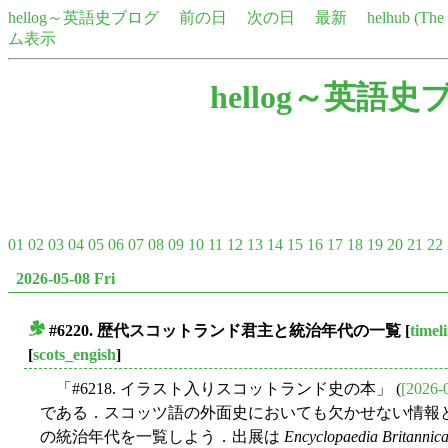
hellog～英語史ブログ
前の日
次の日
最新
helhub (Th
ム表示
hellog～英語史
01
02
03
04
05
06
07
08
09
10
11
12
13
14
15
16
17
18
19
20
21
22
2026-05-08 Fri
#6220. 歴代スコットランド君主と統治年代の一覧
[
timel
■
[
scots_engish
]
「#6218. イラスト入りスコットランド史の本」 (
[2026-
である．スコッツ語の外面史においても欠かせない情報
の統治年代を一覧しよう．出展は
Encyclopaedia Britannic