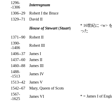
1296-
Interregnum
-1306
1306--29
Robert I the Bruce
1329--71
David II
* 16世紀に <
House of Stewart
(
Stuart
)
った
1371--90
Robert II
1390-
Robert III
-1406
1406--37
James I
1437--60
James II
1460--88
James III
1488-
James IV
-1513
1513--42
James V
1542--67
Mary, Queen of Scots
1567-
* = James I of
James VI
-1625