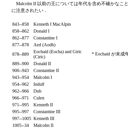
Malcolm II 以前の王については年代を含め不確か
に注意されたい．
843--858
Kenneth I MacAlpin
858--862
Donald I
862--877
Constantine I
877--878
Aed (Aodh)
Eochaid (Eocha) and Giric
* Eochaid 
878--889
(Ciric)
889--900
Donald II
900--943
Constantine II
943--954
Malcolm I
954--962
Indulf
962--966
Dub
966--971
Culen
971--995
Kenneth II
995--997
Constantine III
997--1005
Kenneth III
1005--34
Malcolm II