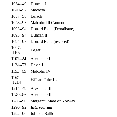
1034--40
Duncan I
1040--57
Macbeth
1057--58
Lulach
1058--93
Malcolm III Canmore
1093--94
Donald Bane (Donalbane)
1093--94
Duncan II
1094--97
Donald Bane (restored)
1097-
Edgar
-1107
1107--24
Alexander I
1124--53
David I
1153--65
Malcolm IV
1165-
William I the Lion
-1214
1214--49
Alexander II
1249--86
Alexander III
1286--90
Margaret, Maid of Norway
1290--92
Interregnum
1292--96
John de Balliol