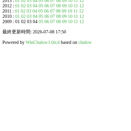
2013 :
01
02
03
04
05
06
07
08
09
10
11
12
2012 :
01
02
03
04
05
06
07
08
09
10
11
12
2011 :
01
02
03
04
05
06
07
08
09
10
11
12
2010 :
01
02
03
04
05
06
07
08
09
10
11
12
2009 : 01 02 03 04
05
06
07
08
09
10
11
12
最終更新時間: 2026-07-08 17:50
Powered by
WinChalow1.0rc4
based on
chalow