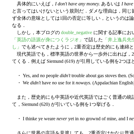
具体的にいえば，
I don't have any money.
あるいは
I have
と言ってはいけないという規則だ．ダメな理由は，同じ
ず全体の意味としては1回の否定に等しい，というのは
なる．
しかし，本ブログの
double_negative
に関する記事にお
「英語の語源が身につくラジオ」
で話した
「井上逸兵先生
し」
でも述べてきたように，2重否定は歴史的にも連綿
現代英語でも，標準英語の世界から一歩外に出れば，2
てくる．例えば Siemund (619) が引用している例を2つ
・ Yes, and
no
people
didn't
trouble about gas stoves then. (S
・ We
didn't
have
no
use for it
noways
. (Appalachian English
また，歴史的にも中英語や近代英語ではごく普通の統
て，Siemund (620) が引いている例を1つ挙げる．
・ I thinke ye weare
never
yet in
no
grownd of mine, and I
ne
さらに世界の言語を見渡しても，2重否定はかなり普通のことのよ