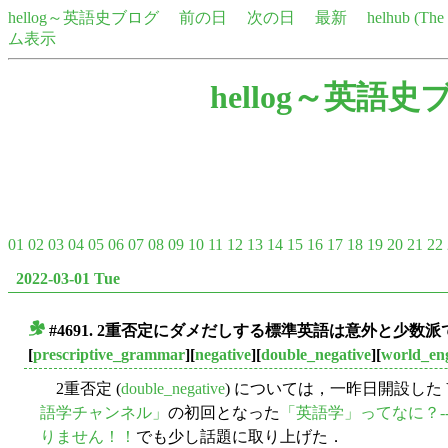
hellog～英語史ブログ
前の日
次の日
最新
helhub (Th
ム表示
hellog～英語史
01
02
03
04
05
06
07
08
09
10
11
12
13
14
15
16
17
18
19
20
21
22
2022-03-01 Tue
#4691. 2重否定にダメだしする標準英語は意外と少数派
■
[
prescriptive_grammar
][
negative
][
double_negative
][
world_eng
2重否定 (
double_negative
) については，一昨日開設した Yo
語学チャンネル」
の初回となった
「英語学」ってなに？
りません！！
でも少し話題に取り上げた．