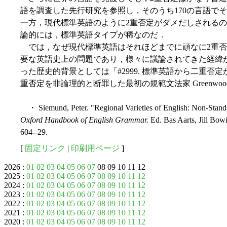
語を調査した先行研究を参照し，そのうち170の言語で
一方，現代標準英語のように2重否定がダメだしされるの
論的には，標準英語タイプが稀なのだ．
では，なぜ現代標準英語はそれほどまでに頑なに2重否
要な英語史上の問題であり，様々に議論されてきた経緯
った歴史的背景としては「#2999. 標準英語から二重否定
重否定を非論理的と断罪した最初の規範文法家 Greenwood
・ Siemund, Peter. "Regional Varieties of English: Non-Stand
Oxford Handbook of English Grammar.
Ed. Bas Aarts, Jill Bo
604--29.
[
固定リンク
|
印刷用ページ
]
2026 :
01
02
03
04
05
06
07
08 09 10 11 12
2025 :
01
02
03
04
05
06
07
08
09
10
11
12
2024 :
01
02
03
04
05
06
07
08
09
10
11
12
2023 :
01
02
03
04
05
06
07
08
09
10
11
12
2022 :
01
02
03
04
05
06
07
08
09
10
11
12
2021 :
01
02
03
04
05
06
07
08
09
10
11
12
2020 :
01
02
03
04
05
06
07
08
09
10
11
12