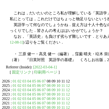
これは，だいたいのところ私が理解している「英語学
私にとっては，これだけではちょっと物足りないという
英語学って何なのでしょうかね．捉え方は十人十色な
っくりでした．皆さんの考えははいかがでしょうか？
なお，「英語史」も負けず劣らず難しいです．とりあえず「
12-08-1]
) 辺りをご覧ください．
・ 三原 健一・高見 健一（編著），窪薗 晴夫・竝木 崇
（著） 『日英対照 英語学の基礎』 くろしお出版，20
Referrer (Inside):
[2022-03-04-1]
[
固定リンク
|
印刷用ページ
]
2026 :
01
02
03
04
05
06
07
08 09 10 11 12
2025 :
01
02
03
04
05
06
07
08
09
10
11
12
2024 :
01
02
03
04
05
06
07
08
09
10
11
12
2023 :
01
02
03
04
05
06
07
08
09
10
11
12
2022 :
01
02
03
04
05
06
07
08
09
10
11
12
2021 :
01
02
03
04
05
06
07
08
09
10
11
12
2020 :
01
02
03
04
05
06
07
08
09
10
11
12