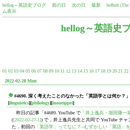
hellog～英語史ブログ
前の日
次の日
最新
helhub (Th
ム表示
hellog～英語史
01
02
03
04
05
06
07
08
09
10
11
12
13
14
15
16
17
18
19
20
21
22
2022-02-28 Mon
#4690. 深く考えたことのなかった「英語学とは何か？
■
[
linguistics
][
philology
][
inoueippei
]
昨日の記事「#4689. YouTube で
「井上逸兵・堀田隆一
(
[2022-02-27-1]
) で，井上逸兵先生と共同で YouTube
た．初回の
「英語学」ってなに？--むずかしい「英語」