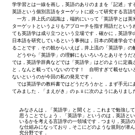
学学習とは一線を画し，英語のありのままを「記述」す
英語という個別言語をターゲットに絞って研究する言語
一方，井上氏の認識は，端的にいって「英語学とは英
ターゲットというよりもアプローチを指す用語だという
ても英語学は成り立つという立場です．確かに，英語学
日本語を研究しているという事例は，日本の関連学会で
ることです．その観からいえば，井上流の「英語学」の
どうやら「英語学」の理解にもいろいろとありそうだ
では，英語学辞典などでは「英語学」はどのように定義
と，なんと載っていないのです！ 自明すぎて載せない
ないというのが今回の私の発見です．
では英語学の教科書ではどうだろうかと，まず手元に
てみました．「まえがき」の p. ii に次のようにありまし
みなさんは，「英語学」と聞くと，これまで勉強して
思うことでしょう．「英語学」というのは，英語とい
いるかを考える言語学の一領域です．つまり，英語の
な仕組みになっており，そこにどのような規則が潜ん
究分野です．