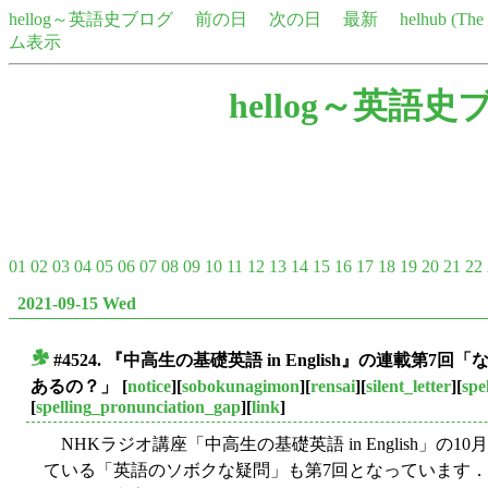
hellog～英語史ブログ
前の日
次の日
最新
helhub (Th
ム表示
hellog～英語史
01
02
03
04
05
06
07
08
09
10
11
12
13
14
15
16
17
18
19
20
21
22
2021-09-15 Wed
#4524. 『中高生の基礎英語 in English』の連載第7回「
■
あるの？」
[
notice
][
sobokunagimon
][
rensai
][
silent_letter
][
spe
[
spelling_pronunciation_gap
][
link
]
NHKラジオ講座「中高生の基礎英語 in English」
ている「英語のソボクな疑問」も第7回となっています