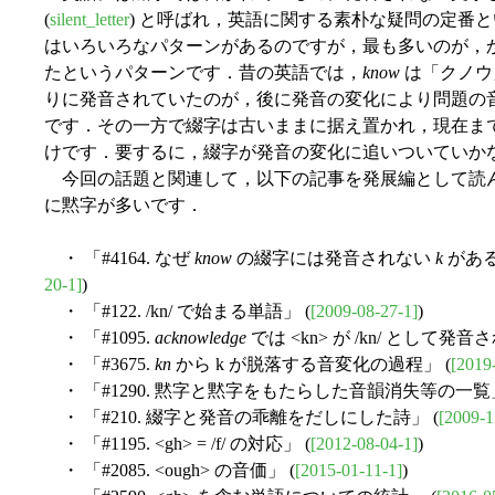
(
silent_letter
) と呼ばれ，英語に関する素朴な疑問の定番
はいろいろなパターンがあるのですが，最も多いのが，
たというパターンです．昔の英語では，
know
は「クノウ
りに発音されていたのが，後に発音の変化により問題の
です．その一方で綴字は古いままに据え置かれ，現在ま
けです．要するに，綴字が発音の変化に追いついていか
今回の話題と関連して，以下の記事を発展編として読
に黙字が多いです．
・ 「#4164. なぜ
know
の綴字には発音されない
k
があるの
20-1]
)
・ 「#122. /kn/ で始まる単語」 (
[2009-08-27-1]
)
・ 「#1095.
acknowledge
では <kn> が /kn/ として発音
・ 「#3675.
kn
から k が脱落する音変化の過程」 (
[2019
・ 「#1290. 黙字と黙字をもたらした音韻消失等の一覧」
・ 「#210. 綴字と発音の乖離をだしにした詩」 (
[2009-1
・ 「#1195. <gh> = /f/ の対応」 (
[2012-08-04-1]
)
・ 「#2085. <ough> の音価」 (
[2015-01-11-1]
)