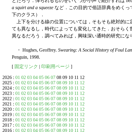
とだろう．憚られるものをいくつか小声で紹介すれば
bea
a squirt and a squeeze
など．この目的で俗語辞典をめくっ
下のクラス）．
上下を分ける線の位置については，そもそも絶対的に
ても異なるし，時代によっても変化してきた．おそらく
異なるだろう．調べてみれば，興味深い通時的研究にな
・ Hughes, Geoffrey.
Swearing: A Social History of Foul Lan
Penguin, 1998.
[
固定リンク
|
印刷用ページ
]
2026 :
01
02
03
04
05
06
07
08 09 10 11 12
2025 :
01
02
03
04
05
06
07
08
09
10
11
12
2024 :
01
02
03
04
05
06
07
08
09
10
11
12
2023 :
01
02
03
04
05
06
07
08
09
10
11
12
2022 :
01
02
03
04
05
06
07
08
09
10
11
12
2021 :
01
02
03
04
05
06
07
08
09
10
11
12
2020 :
01
02
03
04
05
06
07
08
09
10
11
12
2019 :
01
02
03
04
05
06
07
08
09
10
11
12
2018 :
01
02
03
04
05
06
07
08
09
10
11
12
2017 :
01
02
03
04
05
06
07
08
09
10
11
12
2016 :
01
02
03
04
05
06
07
08
09
10
11
12