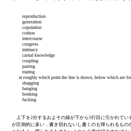
reproduction
generation
copulation
coition
intercourse
congress
intimacy
carnal knowledge
coupling
pairing
mating
at roughly which point the line is drawn, below which are fo
shagging
banging
bonking
fucking
上下を2分するおよその線が下から5行目に引かれてい
が圧倒的に多い．書き切れないし書くのも憚られるもの