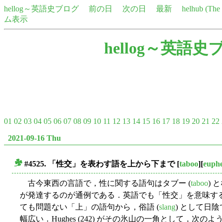
hellog～英語史ブログ
前の日
次の日
最新
helhub (Th
ム表示
hellog～英語史
01
02
03
04
05
06
07
08
09
10
11
12
13
14
15
16
17
18
19
20
21
22
2021-09-16 Thu
#4525. 「性交」を表わす語を上から下まで
[
taboo
][
euph
■
古今東西の言語で，性に関する語句はタブー (
taboo
) 
が発達するのが通例である．英語でも「性交」を意味す
ても問題ない「上」の語句から，俗語 (
slang
) として日
幅広い．Hughes (242) がその氷山の一角として，次の