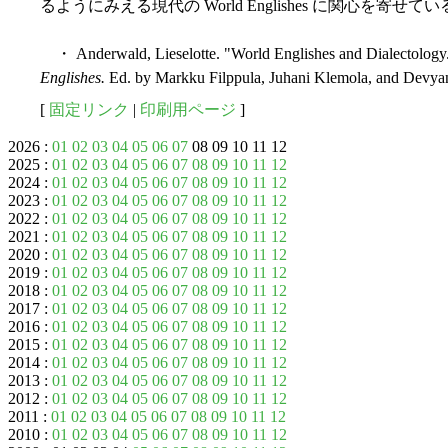
るようにみえる現代の World Englishes に関心を
・ Anderwald, Lieselotte. "World Englishes and Dialectology
Englishes.
Ed. by Markku Filppula, Juhani Klemola, and Devya
[
固定リンク
|
印刷用ページ
]
2026 :
01
02
03
04
05
06
07
08 09 10 11 12
2025 :
01
02
03
04
05
06
07
08
09
10
11
12
2024 :
01
02
03
04
05
06
07
08
09
10
11
12
2023 :
01
02
03
04
05
06
07
08
09
10
11
12
2022 :
01
02
03
04
05
06
07
08
09
10
11
12
2021 :
01
02
03
04
05
06
07
08
09
10
11
12
2020 :
01
02
03
04
05
06
07
08
09
10
11
12
2019 :
01
02
03
04
05
06
07
08
09
10
11
12
2018 :
01
02
03
04
05
06
07
08
09
10
11
12
2017 :
01
02
03
04
05
06
07
08
09
10
11
12
2016 :
01
02
03
04
05
06
07
08
09
10
11
12
2015 :
01
02
03
04
05
06
07
08
09
10
11
12
2014 :
01
02
03
04
05
06
07
08
09
10
11
12
2013 :
01
02
03
04
05
06
07
08
09
10
11
12
2012 :
01
02
03
04
05
06
07
08
09
10
11
12
2011 :
01
02
03
04
05
06
07
08
09
10
11
12
2010 :
01
02
03
04
05
06
07
08
09
10
11
12