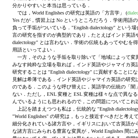
分かりやすいと本当は思っている．
では，World Englishes の研究は英語の「方言学」 (
diale
Yes だが，慣習上は No というところだろう．学術用語の常で 
負って手垢がついている．"English dialectology
言の研究を指すのが典型的であり，たとえばインド英語やジャ
dialectology" とは言わない．学術の伝統もあって
用語といってよい．
一方，そのような手垢を取り除いて「地域によって変異する様々な
みなす純粋な立場を取れば，インド英語やジャマイカ英語も各々
研究することは "English dialectology" に貢
見解は希薄である．インド英語やジャマイカ英語の研究は "Wor
のである．このような呼び替えに，英語学の伝統の「闇
ない．ただし，ENL 変種と ESL 変種は様々な点で異
んでいるようにも思われるので，この問題についてこれ
上記を踏まえつつも私は，伝統的な "English dialect
"World Englishes" の研究は，もっと接近すべき
細分化されている諸方言や，イギリスにおいて古英語か
な諸方言にみられる豊富な変異が，World Englishe