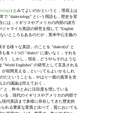
ctology
) とみてよいのかというと，理屈上は
"dialectology" という用語も，歴史を背
" という場合には，イギリスやアメリカの内部の諸方
マイカ英語の研究を指して "English
やむを得ないところもあるのだが，英米中心主義の
英語」のことを "dialect(s)" と
1つの "dialect" に違いなく，それを
献することになろう．しかし，現在，どうやらそのような
ld Englishes" の研究として言及される
」が垣間見える，といってもよいかもしれ
なるのだということも，やはり一面の真実を含
以上の議論は控えておく．
ology" と，昨今とみに注目度を増している
だと考えている．現代のイギリスやアメリカの内部で
ら現代英語まで多様に存在してきた歴史的
s 間にみられる豊富な変異と比べて，質においても