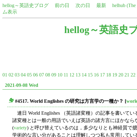
hellog～英語史ブログ
前の日
次の日
最新
helhub (Th
ム表示
hellog～英語史
01
02
03
04
05
06
07
08
09
10
11
12
13
14
15
16
17
18
19
20
21
22
2021-09-08 Wed
#4517. World Englishes の研究は方言学の一種か？
[
worl
■
連日 World Englishes （英語諸変種）の記事を
諸変種とは一般の用語でいえば英語の諸方言にほかならな
(
variety
) と呼び替えているのは，多少なりとも神経質で
学術的な言い分があることは理解しつつ私も常用してい