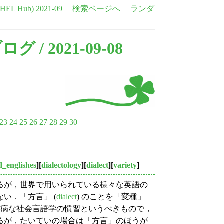
e HEL Hub)
2021-09
検索ページへ
ランダ
ブログ
/ 2021-09-08
23
24
25
26
27
28
29
30
d_englishes
][
dialectology
][
dialect
][
variety
]
書いているが，世界で用いられている様々な英語の
い．「方言」 (
dialect
) のことを「変種」
臆病な社会言語学の慣習というべきもので，
るが，たいていの場合は「方言」のほうが