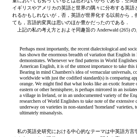
量においても劣っているとは思わないからである．空間
イギリスやアメリカの英語と世界の隅々に分布する英語
れるかもしれないが，否，英語が世界化する以前から，
ても，言語的変異は思いのほか豊かだったのである．
上記の私の考え方とおよそ同趣旨の Anderwald (265)
Perhaps most importantly, the recent dialectological and socio
has shown the enormous breadth of variation that English in 
demonstrates. Whenever we find patterns in World Englishes 
American English, it is of the utmost importance to take this i
Bearing in mind Chambers's idea of vernacular universals, c
worldwide with just the codified standard(s) is comparing app
orange. We might find that what looks like an exotic feature o
eastern or other hemisphere, is perhaps mirrored in an isolated
a village in Ireland, or in an undocumented variety of the Eng
researchers of World Englishes to take note of the extensive d
underway on varieties in non-standard 'homeland' varieties, t
ultimately misanalysis.
私の英語史研究における中心的なテーマは中英語方言