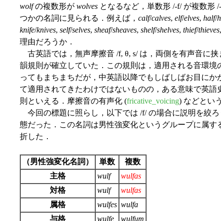
wolf
の複数形が
wolves
となるなど，単数形 /-f/ が複数形
つかの名詞に見られる．例えば，
calf
/
calves
,
elf
/
elves
,
half
/
h
knife
/
knives
,
self
/
selves
,
sheaf
/
sheaves
,
shelf
/
shelves
,
thief
/
thieves
理由だろうか．
古英語では，無声摩擦音 /f, θ, s/ は，両側を有声音に挟ま
韻規則が確立していた．この規則は，適用される音環境
ってもまちまちだが，中英語以降でもしばしばお目にか
て適用されてきたわけではないものの，ある意味で英語
則といえる．摩擦音の有声化 (
fricative_voicing
) などと
今回の標題に照らし，以下では /f/ の場合に説明を絞ろ
態だった．この名詞は男性強変化というグループに属す
折した．
（男性強変化名詞）
単数
複数
主格
wulf
wulfas
対格
wulf
wulfas
属格
wulfes
wulfa
与格
wulfe
wulfum