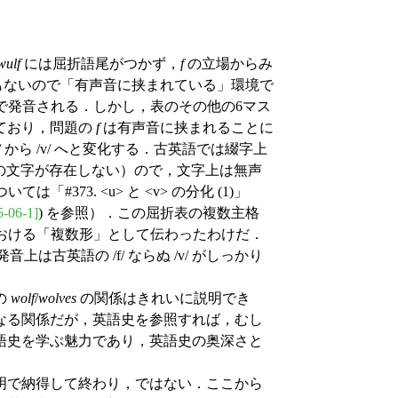
wulf
には屈折語尾がつかず，
f
の立場からみ
もないので「有声音に挟まれている」環境で
/ で発音される．しかし，表のその他の6マス
ており，問題の
f
は有声音に挟まれることに
f/ から /v/ へと変化する．古英語では綴字上
v> の文字が存在しない）ので，文字上は無声
「#373. <u> と <v> の分化 (1)」
5-06-1]
) を参照）．この屈折表の複数主格
おける「複数形」として伝わったわけだ．
は古英語の /f/ ならぬ /v/ がしっかり
の
wolf
/
wolves
の関係はきれいに説明でき
なる関係だが，英語史を参照すれば，むし
語史を学ぶ魅力であり，英語史の奥深さと
明で納得して終わり，ではない．ここから