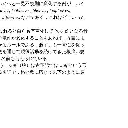
 /-vz/ へと一見不規則に変化する例が，いく
alves
,
leaf
/
leaves
,
life
/
lives
,
loaf
/
loaves
,
,
wife
/
wives
などである．これはどういった
れると自らも有声化して [v, ð, z] となる音
の条件が変化することもあれば，方言によ
かるルールである．必ずしも一貫性を保っ
史を通じて現役活動を続けてきた根強い規
いう名前も与えられている．
う．
wolf
（狼）は古英語では
wulf
という形
る名詞で，格と数に応じて以下のように屈