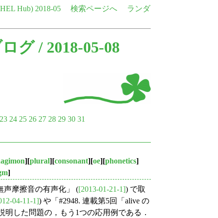
e HEL Hub)
2018-05
検索ページへ
ランダ
ブログ
/ 2018-05-08
23
24
25
26
27
28
29
30
31
nagimon
][
plural
][
consonant
][
oe
][
phonetics
]
gm
]
無声摩擦音の有声化」 (
[2013-01-21-1]
) で取
012-04-11-1]
) や「#2948. 連載第5回「alive の
て説明した問題の，もう1つの応用例である．