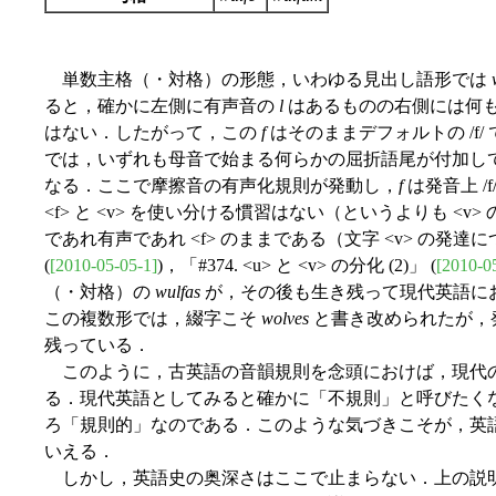
単数主格（・対格）の形態，いわゆる見出し語形では
ると，確かに左側に有声音の
l
はあるものの右側には何
はない．したがって，この
f
はそのままデフォルトの /f
では，いずれも母音で始まる何らかの屈折語尾が付加し
なる．ここで摩擦音の有声化規則が発動し，
f
は発音上 /
<f> と <v> を使い分ける慣習はない（というよりも <
であれ有声であれ <f> のままである（文字 <v> の発達については
(
[2010-05-05-1]
)，「#374. <u> と <v> の分化 (2)」 (
[2010-0
（・対格）の
wulfas
が，その後も生き残って現代英語に
この複数形では，綴字こそ
wolves
と書き改められたが，発音上
残っている．
このように，古英語の音韻規則を念頭におけば，現代
る．現代英語としてみると確かに「不規則」と呼びたく
ろ「規則的」なのである．このような気づきこそが，英
いえる．
しかし，英語史の奥深さはここで止まらない．上の説