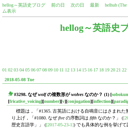
hellog～英語史ブログ
前の日
次の日
最新
helhub (Th
ム表示
hellog～英語史
01
02
03
04
05
06
07
08
09
10
11
12
13
14
15
16
17
18
19
20
21
22
2018-05-08 Tue
#3298. なぜ
wolf
の複数形が
wolves
なのか？ (1)
[
soboku
■
[
fricative_voicing
][
number
][
v
][
conjugation
][
inflection
][
paradi
標題は，「#1365. 古英語における自鳴音にはさまれた
り上げ，「#1080. なぜ
five
の序数詞は
fifth
なのか？」 (
[2
歴史言語学」」 (
[2017-05-23-1]
) でも具体的な例を挙げ