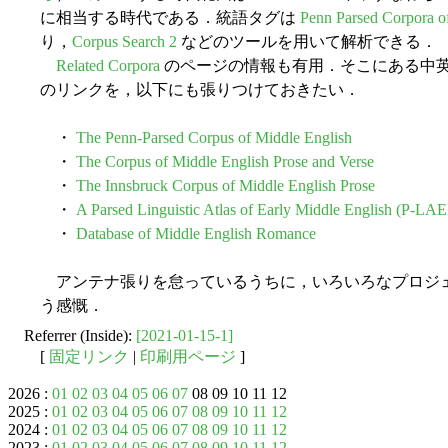
に相当する時代である．統語タグは
Penn Parsed Corpora of
り，
Corpus Search 2
などのツールを用いて解析できる．
Related Corpora
のページの情報も有用．そこにある中
のリンクを，以下にも張りつけておきたい．
・
The Penn-Parsed Corpus of Middle English
・
The Corpus of Middle English Prose and Verse
・
The Innsbruck Corpus of Middle English Prose
・
A Parsed Linguistic Atlas of Early Middle English (P-L
・
Database of Middle English Romance
アンテナ張りを怠っているうちに，いろいろなプロジ
う感慨．
Referrer (Inside):
[2021-01-15-1]
[
固定リンク
|
印刷用ページ
]
2026 :
01
02
03
04
05
06
07
08 09 10 11 12
2025 :
01
02
03
04
05
06
07
08
09
10
11
12
2024 :
01
02
03
04
05
06
07
08
09
10
11
12
2023 :
01
02
03
04
05
06
07
08
09
10
11
12