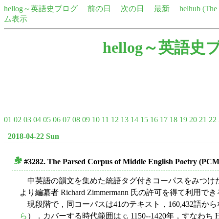
hellog～英語史ブログ
前の日
次の日
最新
helhub (Th
ム表示
hellog～英語史
01
02
03
04
05
06
07
08
09
10
11
12
13
14
15
16
17
18
19
20
21
22
2018-04-22 Sun
#3282. The Parsed Corpus of Middle English Poetry (PC
■
中英語の韻文を集めた統語タグ付きコーパスをみつけ
より編纂者 Richard Zimmermann 氏の許可を得て利用で
現段階で，同コーパスは41のテキスト，160,432語
ら
）．カバーする時代範囲は c. 1150--1420年，すなわち Helsi