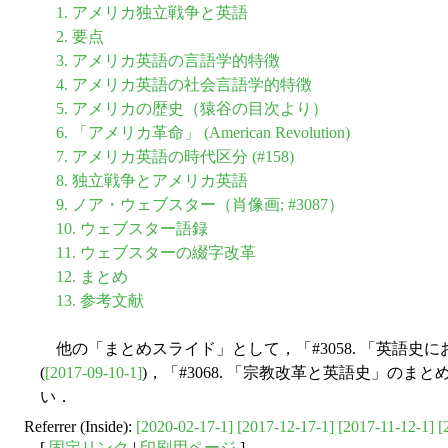
1. アメリカ独立戦争と英語
2. 要点
3. アメリカ英語の言語学的特徴
4. アメリカ英語の社会言語学的特徴
5. アメリカの歴史（猿谷の目次より）
6. 「アメリカ革命」 (American Revolution)
7. アメリカ英語の時代区分 (#158)
8. 独立戦争とアメリカ英語
9. ノア・ウェブスター（肖像画; #3087）
10. ウェブスター語録
11. ウェブスターの綴字改革
12. まとめ
13. 参考文献
他の「まとめスライド」として，「#3058. 「英語史
(
[2017-09-10-1]
)，「#3068. 「宗教改革と英語史」のまと
い．
Referrer (Inside):
[2020-02-17-1]
[2017-12-17-1]
[2017-11-12-1]
[
[
固定リンク
|
印刷用ページ
]