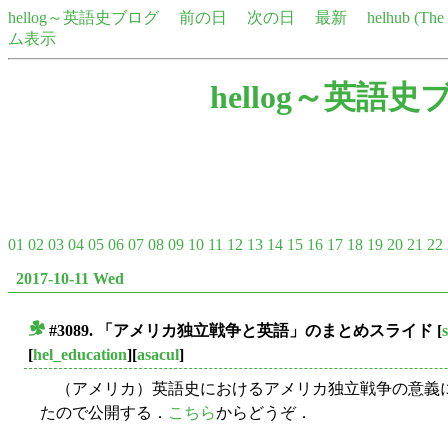
hellog～英語史ブログ
前の日
次の日
最新
helhub (Th
ム表示
hellog～英語史
01
02
03
04
05
06
07
08
09
10
11
12
13
14
15
16
17
18
19
20
21
22
2017-10-11 Wed
#3089. 「アメリカ独立戦争と英語」のまとめスライド
[
s
■
[
hel_education
][
asacul
]
（アメリカ）英語史におけるアメリカ独立戦争の意義につい
たので公開する．
こちら
からどうぞ．