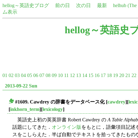
hellog～英語史ブログ
前の日
次の日
最新
helhub (Th
ム表示
hellog～英語史
01
02
03
04
05
06
07
08
09
10
11
12
13
14
15
16
17
18
19
20
21
22
2013-09-22 Sun
#1609. Cawdrey の辞書をデータベース化
[
cawdrey
][
lexi
■
[
inkhorn_term
][
lexicology
]
英語史上初の英英辞書 Robert Cawdrey の
A Table Alphabe
話題にしてきた．
オンライン版
をもとに，語彙項目記述
スをこしらえた．半ば自動でテキストを拾ってきたもの