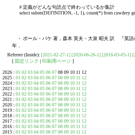
# 定義がどんな句読点で終わっているか集計
select substr(DEFINITION, -1, 1), count(*) from cawdrey 
・ ポール・バケ 著，森本 英夫・大泉 昭夫 訳 『英語
年．
Referrer (Inside):
[2021-02-27-1]
[2020-06-26-1]
[2016-03-05-1]
[
[
固定リンク
|
印刷用ページ
]
2026 :
01
02
03
04
05
06
07
08 09 10 11 12
2025 :
01
02
03
04
05
06
07
08
09
10
11
12
2024 :
01
02
03
04
05
06
07
08
09
10
11
12
2023 :
01
02
03
04
05
06
07
08
09
10
11
12
2022 :
01
02
03
04
05
06
07
08
09
10
11
12
2021 :
01
02
03
04
05
06
07
08
09
10
11
12
2020 :
01
02
03
04
05
06
07
08
09
10
11
12
2019 :
01
02
03
04
05
06
07
08
09
10
11
12
2018 :
01
02
03
04
05
06
07
08
09
10
11
12
2017 :
01
02
03
04
05
06
07
08
09
10
11
12
2016 :
01
02
03
04
05
06
07
08
09
10
11
12
2015 :
01
02
03
04
05
06
07
08
09
10
11
12