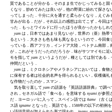
質であることが分かる．そのまま生でかじってみると固
くなり，炒めてみたは良いが，他の野菜に紛れて探さな
ってしまった．十分に火を通すと柔らかくなり，えぐみ
甘みが出る．だが，それ以上の感想は出てこず，今回は
った．もっとワイルドに行ったほうが良かったかもしれ
yam
は，日本ではあまり見ないが，世界の（亜）熱帯
るという．大きさも色も味も異なるというので，今回食
っている．西アフリカ，インドア大陸，ベトナム南部，
が，これがそうだったのだろうか．味がサツマイモに近
モを指して
yam
というようだが，種としては別である．
仲間だという．
yam
は，ミクロネシアやメラネシアにおいては，食物
に保有する者は社会的名声を得られるといい，収穫儀礼
な作物だったのか，スマン．
気を取り直して
yam
の語源を『英語語源辞典』で調べ
され，セネガル語で「食べる」を意味する
nyami
が参照
だ．ヨーロッパに入って，スペイン語では
ñame
（古く
ス語
igname
となった．英語でも，1588年の以下の初例
い語頭音節が加えられた形で現われ，
inamy
,
nnames
,
inia