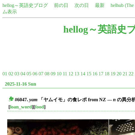
hellog～英語史ブログ
前の日
次の日
最新
helhub (Th
ム表示
hellog～英語史
01
02
03
04
05
06
07
08
09
10
11
12
13
14
15
16
17
18
19
20
21
22
2025-11-16 Sun
#6047.
yam
「ヤムイモ」の食レポ from NZ ---
n
の異分
■
[
loan_word
][
food
]