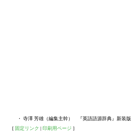
・ 寺澤 芳雄（編集主幹） 『英語語源辞典』新装版 研
[
固定リンク
|
印刷用ページ
]