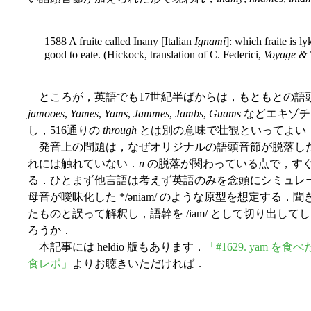
1588 A fruite called Inany [Italian
Ignami
]: which fraite is l
good to eate. (Hickock, translation of C. Federici,
Voyage & 
ところが，英語でも17世紀半ばからは，もともとの語
jamooes
,
Yames
,
Yams
,
Jammes
,
Jambs
,
Guams
などエキゾチ
し，516通りの
through
とは別の意味で壮観といってよい
発音上の問題は，なぜオリジナルの語頭音節が脱落し
れには触れていない．
n
の脱落が関わっている点で，すぐ
る．ひとまず他言語は考えず英語のみを念頭にシミュレーション
母音が曖昧化した */əniam/ のような原型を想定する
たものと誤って解釈し，語幹を /iam/ として切り出し
ろうか．
本記事には heldio 版もあります．
「#1629. yam 
食レポ」
よりお聴きいただければ．