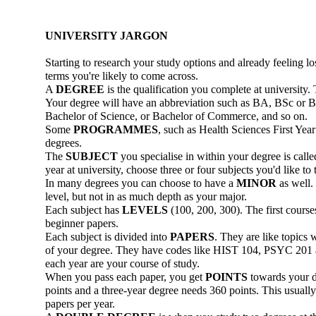
UNIVERSITY JARGON
Starting to research your study options and already feeling 
terms you're likely to come across.
A
DEGREE
is the qualification you complete at university. 
Your degree will have an abbreviation such as BA, BSc or B
Bachelor of Science, or Bachelor of Commerce, and so on.
Some
PROGRAMMES
, such as Health Sciences First Yea
degrees.
The
SUBJECT
you specialise in within your degree is call
year at university, choose three or four subjects you'd like t
In many degrees you can choose to have a
MINOR
as well. 
level, but not in as much depth as your major.
Each subject has
LEVELS
(100, 200, 300). The first course
beginner papers.
Each subject is divided into
PAPERS
. They are like topics 
of your degree. They have codes like HIST 104, PSYC 20
each year are your course of study.
When you pass each paper, you get
POINTS
towards your d
points and a three-year degree needs 360 points. This usually
papers per year.