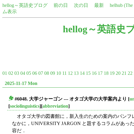
hellog～英語史ブログ
前の日
次の日
最新
helhub (Th
ム表示
hellog～英語史
01
02
03
04
05
06
07
08
09
10
11
12
13
14
15
16
17
18
19
20
21
22
2025-11-17 Mon
#6048. 大学ジャーゴン --- オタゴ大学の大学案内より
[
un
■
[
sociolinguistics
][
abbreviation
]
オタゴ大学の図書館に，新入生のための案内のパンフ
なかに，UNIVERSITY JARGON と題するコラム
容だ．