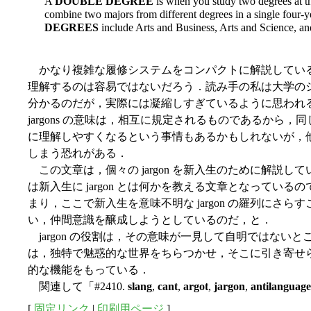
A
DOUBLE DEGREE
is when you study two degrees at th
combine two majors from different degrees in a single four-
DEGREES
include Arts and Business, Arts and Science, an
かなり複雑な履修システムをコンパクトに解説してい
理解するのは容易ではないだろう．読み手の私は大学の
分かるのだが，実際には凝縮しすぎているように思われ
jargons の意味は，相互に規定されるものであるから
に理解しやすくなるという事情もあるかもしれないが，
しまう恐れがある．
この文章は，個々の jargon を新入生のために解説
は新入生に jargon とは何かを教える文章となってい
まり，ここで新入生を意味不明な jargon の羅列にさ
い，仲間意識を醸成しようとしているのだ，と．
jargon の役割は，その意味が一見して自明ではないところ
は，独特で魅惑的な世界をちらつかせ，そこに引き寄せ
的な機能をもっている．
関連して「#2410.
slang
,
cant
,
argot
,
jargon
,
antilanguage
[
固定リンク
|
印刷用ページ
]