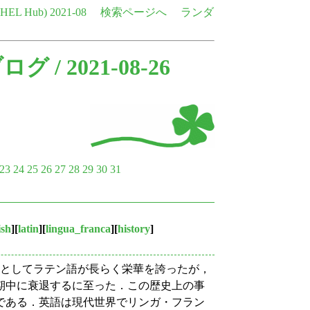
e HEL Hub)
2021-08
検索ページへ
ランダ
ブログ
/ 2021-08-26
23
24
25
26
27
28
29
30
31
ish
][
latin
][
lingua_franca
][
history
]
) としてラテン語が長らく栄華を誇ったが，
期中に衰退するに至った．この歴史上の事
である．英語は現代世界でリンガ・フラン