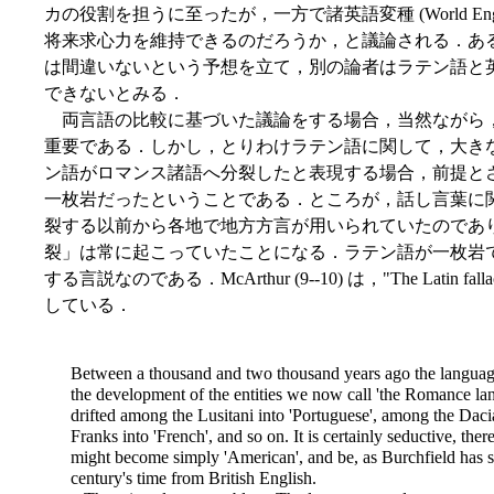
カの役割を担うに至ったが，一方で諸英語変種 (World Eng
将来求心力を維持できるのだろうか，と議論される．あ
は間違いないという予想を立て，別の論者はラテン語と
できないとみる．
両言語の比較に基づいた議論をする場合，当然ながら
重要である．しかし，とりわけラテン語に関して，大き
ン語がロマンス諸語へ分裂したと表現する場合，前提と
一枚岩だったということである．ところが，話し言葉に
裂する以前から各地で地方方言が用いられていたのであ
裂」は常に起こっていたことになる．ラテン語が一枚岩
する言説なのである．McArthur (9--10) は，"The Lati
している．
Between a thousand and two thousand years ago the language
the development of the entities we now call 'the Romance la
drifted among the Lusitani into 'Portuguese', among the Dac
Franks into 'French', and so on. It is certainly seductive, t
might become simply 'American', and be, as Burchfield has su
century's time from British English.