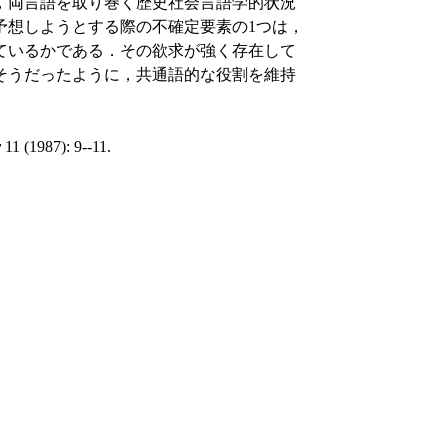
，両言語を取り巻く歴史社会言語学的状況
予想しようとする際の不確定要素の1つは，
ているかである．その欲求が強く存在して
そうだったように，共通語的な役割を維持
y
11 (1987): 9--11.