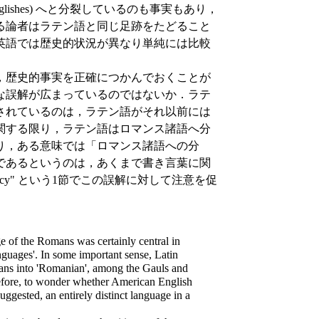
lishes) へと分裂しているのも事実もあり，
る論者はラテン語と同じ足跡をたどること
英語では歴史的状況が異なり単純には比較
，歴史的事実を正確につかんでおくことが
な誤解が広まっているのではないか．ラテ
されているのは，ラテン語がそれ以前には
関する限り，ラテン語はロマンス諸語へ分
り，ある意味では「ロマンス諸語への分
であるというのは，あくまで書き言葉に関
n fallacy" という1節でこの誤解に対して注意を促
 of the Romans was certainly central in
nguages'. In some important sense, Latin
ians into 'Romanian', among the Gauls and
herefore, to wonder whether American English
ggested, an entirely distinct language in a