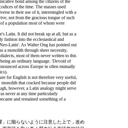
cative bond among the citizens of the
codices of the time. The masses used
verse in their use of it, intermingled with a
ive, not from the gracious tongue of such
s of a population most of whom were
s Latin. It did not break up at all, but as a
y fashion into the ecclesiastical and
Neo-Latin'. As Walter Ong has pointed out
as a monolith through sheer necessity,
alects, most of them never written to this
 being an ordinary language. 'Devoid of
 'pronounced across Europe in often mutually
ics).
re for English is not therefore very useful,
y monolith that cracked because people did
enough, however, a Latin analogy might serve
was never at any time particularly
 became and remained something of a
謬」に陥らないように注意した上で，改め