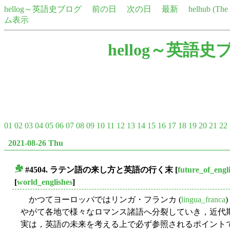
hellog～英語史ブログ
前の日
次の日
最新
helhub (Th
ム表示
hellog～英語史
01
02
03
04
05
06
07
08
09
10
11
12
13
14
15
16
17
18
19
20
21
22
2021-08-26 Thu
#4504. ラテン語の来し方と英語の行く末
[
future_of_engl
■
[
world_englishes
]
かつてヨーロッパではリンガ・フランカ (
lingua_franca
やがて各地で様々なロマンス諸語へ分裂していき，近代
実は，英語の未来を考える上で必ず参照されるポイント