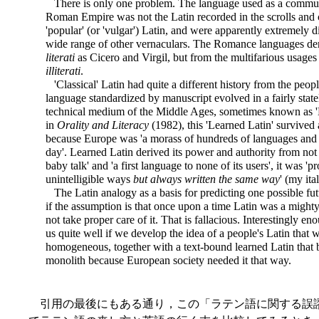
There is only one problem. The language used as a communi
Roman Empire was not the Latin recorded in the scrolls and 
'popular' (or 'vulgar') Latin, and were apparently extremely di
wide range of other vernaculars. The Romance languages der
literati
as Cicero and Virgil, but from the multifarious usage
illiterati
.
'Classical' Latin had quite a different history from the people'
language standardized by manuscript evolved in a fairly statel
technical medium of the Middle Ages, sometimes known as '
in
Orality and Literacy
(1982), this 'Learned Latin' survived 
because Europe was 'a morass of hundreds of languages and di
day'. Learned
Latin derived its power and authority from not
baby talk' and 'a first language to none of its users', it was
unintelligible ways
but always written the same way
' (my ital
The Latin analogy as a basis for predicting one possible futu
if the assumption is that once upon a time Latin was a might
not take proper care of it. That is fallacious. Interestingly 
us quite well if we develop the idea of a people's Latin that 
homogeneous, together with a text-bound learned Latin that
monolith because European society needed it that way.
引用の最後にもある通り，この「ラテン語に関する誤