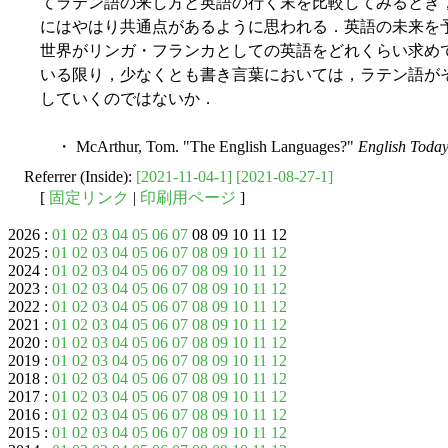
てラテン語の来し方と英語の行く末を比較してみるとき
にはやはり共通点があるように思われる．英語の未来を
世界がリンガ・フランカとしての英語をどれくらい求め
いる限り，少なくとも書き言葉においては，ラテン語が
していくのではないか．
・ McArthur, Tom. "The English Languages?"
English Toda
Referrer (Inside):
[2021-11-04-1]
[2021-08-27-1]
[
固定リンク
|
印刷用ページ
]
2026 :
01
02
03
04
05
06
07
08 09 10 11 12
2025 :
01
02
03
04
05
06
07
08
09
10
11
12
2024 :
01
02
03
04
05
06
07
08
09
10
11
12
2023 :
01
02
03
04
05
06
07
08
09
10
11
12
2022 :
01
02
03
04
05
06
07
08
09
10
11
12
2021 :
01
02
03
04
05
06
07
08
09
10
11
12
2020 :
01
02
03
04
05
06
07
08
09
10
11
12
2019 :
01
02
03
04
05
06
07
08
09
10
11
12
2018 :
01
02
03
04
05
06
07
08
09
10
11
12
2017 :
01
02
03
04
05
06
07
08
09
10
11
12
2016 :
01
02
03
04
05
06
07
08
09
10
11
12
2015 :
01
02
03
04
05
06
07
08
09
10
11
12