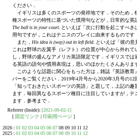
ください．
イギリスは多くのスポーツの発祥地です．そのため，
種スポーツの特性に基づいた慣用句などが，日常的な英
The ball is in your court.
といえば「次に行動を起こすべき
用句ですが，これはテニスのプレイに由来するものです
また，
His idea is (way) out in left field.
といえば「彼の意
これは野球の左翼手（レフト）の位置が中心から外れて
し，野球の盛んなアメリカ英語限定です．イギリスでは
る英語の語句や慣用表現は，思いのほかたくさんありま
このような話題に関心をもった方は，雑誌『英語教育』（
バーをご覧ください．2019年4月号から2020年3月号
「知っておきたいスポーツの英語」と題して，上記の趣
ます．毎回異なるスポーツ種目に注目していますが，テ
ます．参考まで．
Referrer (Inside):
[2021-09-02-1]
[
固定リンク
|
印刷用ページ
]
2026 :
01
02
03
04
05
06
07
08 09 10 11 12
2025 :
01
02
03
04
05
06
07
08
09
10
11
12