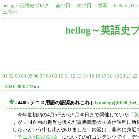
hellog～英語史ブログ
前の日
次の日
最新
helhub (Th
ム表示
hellog～英語史
01
02
03
04
05
06
07
08
09
10
11
12
13
14
15
16
17
18
19
20
21
22
2021-08-02 Mon
#4480. テニス用語の語源あれこれ
[
etymology
][
khelf_hel
■
今年度初頭の4月5日から5月30日まで開催していた
「英
すが，同企画の趣旨を汲んだ慶應義塾大学通信課程に所
したいという申し出がありました．内容は，非常に身近
「テニス用語の語源」
についての好コンテンツです．デ