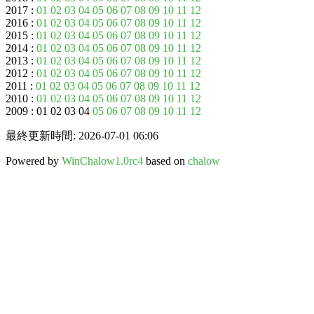
2017 :
01
02
03
04
05
06
07
08
09
10
11
12
2016 :
01
02
03
04
05
06
07
08
09
10
11
12
2015 :
01
02
03
04
05
06
07
08
09
10
11
12
2014 :
01
02
03
04
05
06
07
08
09
10
11
12
2013 :
01
02
03
04
05
06
07
08
09
10
11
12
2012 :
01
02
03
04
05
06
07
08
09
10
11
12
2011 :
01
02
03
04
05
06
07
08
09
10
11
12
2010 :
01
02
03
04
05
06
07
08
09
10
11
12
2009 : 01 02 03 04
05
06
07
08
09
10
11
12
最終更新時間: 2026-07-01 06:06
Powered by
WinChalow1.0rc4
based on
chalow