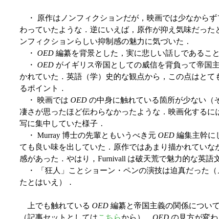
・ 原作はノンフィクションだが，映画では少なからず
わっていたような．逆にいえば，原作が抑え気味だった
ンフィクションらしい抑制感の魅力に気づいた．
・
OED
編纂を背景とした，実に悲しい話しであるこ
・
OED
がイギリス帝国としての威信を背負って帝国
かれていた．英語（学）史的な観点から，この点はとて
るポイント．
・ 映画では
OED
の中身に触れている箇所が少ない（
凄さが思ったほど伝わらなかったような．映画化するに
写に集中していた様子．
・ Murray 博士の先輩ともいうべき元
OED
編集主幹にして
ても良い味を出していた．原作ではあまり描かれていな
感があった．やはり，Furnivall は破天荒で魅力的な
・ 「狂人」ことショーン・ペンの演技は迫真だった（
たとはいえ）．
上でも触れている
OED
編纂と帝国主義の関係について
（記事セットとしては
こちら
から）．
OED
の見方が変わ