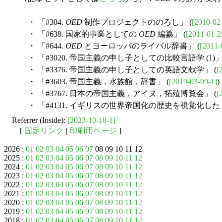
・ 「#304.
OED
制作プロジェクトののろし」 (
[2010-02
・ 「#638. 国家的事業としての
OED
編纂」 (
[2011-01-2
・ 「#644.
OED
とヨーロッパのライバル辞書」 (
[2011-
・ 「#3020. 帝国主義の申し子としての比較言語学 (1)」 
・ 「#3376. 帝国主義の申し子としての英語文献学」 (
[
・ 「#3603. 帝国主義，水族館，辞書」 (
[2019-03-09-1]
)
・ 「#3767. 日本の帝国主義，アイヌ，拓殖博覧会」 (
[
・ 「#4131. イギリスの世界帝国化の歴史を視覚化した "The OED
Referrer (Inside):
[2023-10-18-1]
[
固定リンク
|
印刷用ページ
]
2026 :
01
02
03
04
05
06
07
08 09 10 11 12
2025 :
01
02
03
04
05
06
07
08
09
10
11
12
2024 :
01
02
03
04
05
06
07
08
09
10
11
12
2023 :
01
02
03
04
05
06
07
08
09
10
11
12
2022 :
01
02
03
04
05
06
07
08
09
10
11
12
2021 :
01
02
03
04
05
06
07
08
09
10
11
12
2020 :
01
02
03
04
05
06
07
08
09
10
11
12
2019 :
01
02
03
04
05
06
07
08
09
10
11
12
2018 :
01
02
03
04
05
06
07
08
09
10
11
12