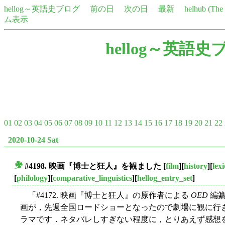
hellog～英語史ブログ
前の日
次の日
最新
helhub (Th
ム表示
hellog～英語史
01
02
03
04
05
06
07
08
09
10
11
12
13
14
15
16
17
18
19
20
21
22
2020-10-24 Sat
#4198. 映画『博士と狂人』を観ました
[
film
][
history
][
lex
■
[
philology
][
comparative_linguistics
][
hellog_entry_set
]
「#4172. 映画『博士と狂人』の原作者による
OED
編纂
画が，先週全国ロードショーとなったので劇場に観に行
ラマです．ネタバレしすぎない程度に，とりあえず感想