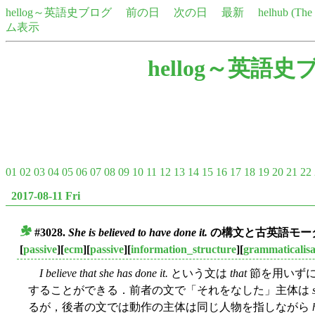
hellog～英語史ブログ
前の日
次の日
最新
helhub (Th
ム表示
hellog～英語史
01
02
03
04
05
06
07
08
09
10
11
12
13
14
15
16
17
18
19
20
21
22
2017-08-11 Fri
#3028.
She is believed to have done it.
の構文と古英語モー
■
[
passive
][
ecm
][
passive
][
information_structure
][
grammaticalisa
I believe that she has done it.
という文は
that
節を用いず
することができる．前者の文で「それをなした」主体は
るが，後者の文では動作の主体は同じ人物を指しながら