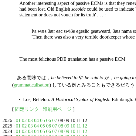
Another interesting aspect of passive ECMs is that they re
had been lost. Old English
sceolde
could be used to indicate '
statement or does not vouch for its truth' . . . :
Þa wæs ðær eac swiðe egeslic geatweard, ðæs nama 
'Then there was also a very terrible doorkeeper whose 
The most felicitous PDE translation has a passive ECM.
ある意味では，
be believed to
や
be said to
が，
be going to
(
grammaticalisation
) している例とみることもできるだろう
・ Los, Bettelou.
A Historical Syntax of English
. Edinburgh:
[
固定リンク
|
印刷用ページ
]
2026 :
01
02
03
04
05
06
07
08 09 10 11 12
2025 :
01
02
03
04
05
06
07
08
09
10
11
12
2024 :
01
02
03
04
05
06
07
08
09
10
11
12