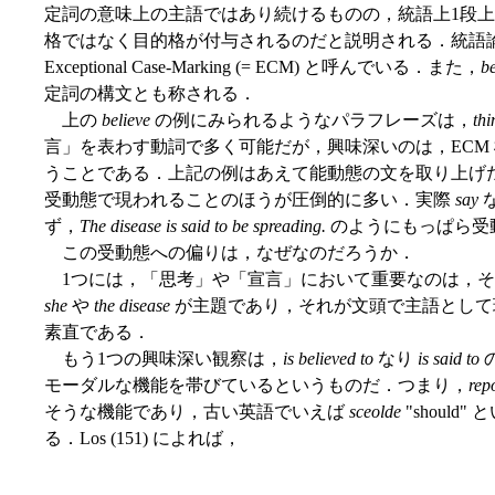
定詞の意味上の主語ではあり続けるものの，統語上1段
格ではなく目的格が付与されるのだと説明される．統語
Exceptional Case-Marking (= ECM) と呼んでいる．また，
be
定詞の構文とも称される．
上の
believe
の例にみられるようなパラフレーズは，
thi
言」を表わす動詞で多く可能だが，興味深いのは，ECM
うことである．上記の例はあえて能動態の文を取り上げ
受動態で現われることのほうが圧倒的に多い．実際
say
な
ず，
The disease is said to be spreading.
のようにもっぱら受
この受動態への偏りは，なぜなのだろうか．
1つには，「思考」や「宣言」において重要なのは，そ
she
や
the disease
が主題であり，それが文頭で主語として
素直である．
もう1つの興味深い観察は，
is believed to
なり
is said to
の
モーダルな機能を帯びているというものだ．つまり，
rep
そうな機能であり，古い英語でいえば
sceolde
"shoul
る．Los (151) によれば，