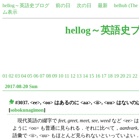
hellog～英語史ブログ
前の日
次の日
最新
helhub (Th
ム表示
hellog～英語史
01
02
03
04
05
06
07
08
09
10
11
12
13
14
15
16
17
18
19
20
21
22
2017-08-20 Sun
#3037. <ee>, <oo> はあるのに <aa>, <ii>, <uu> は
■
[
sobokunagimon
]
現代英語の綴字で
feet
,
greet
,
meet
,
see
,
weed
など <ee>
ように <oo> も普通に見られる．それに比べて，
aardvark
語彙で <ii>, <uu> もほとんど見られないといって