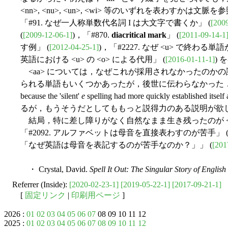
<nn>, <nu>, <un>, <wi> 等のいずれを表わすか
「#91. なぜ一人称単数代名詞 I は大文字で書くか」 (
[200
(
[2009-12-06-1]
)，「#870.
diacritical mark
」 (
[2011-09-14-1
す例」 (
[2012-04-25-1]
)，「#2227. なぜ <u> で終わる単
英語における <u> の <o> による代用」 (
[2016-01-11-1]
)
<aa> については，なぜこれが採用されなかったのかの説
られる単語もいくつかあったが，後世に伝わらなかった．Crysta
because the 'silent'
e
spelling had more quickly established itself 
るが，もうそうだとしてももっと説得力のある説明が欲
結局，特に差し障りがなく自然なまま生き残ったのが <ee>
「#2092. アルファベットは母音を直接表わすのが苦手」 
「なぜ英語は母音を表記するのが苦手なのか？」」 (
[201
・ Crystal, David.
Spell It Out: The Singular Story of English
Referrer (Inside):
[2020-02-23-1]
[2019-05-22-1]
[2017-09-21-1]
[
固定リンク
|
印刷用ページ
]
2026 :
01
02
03
04
05
06
07
08 09 10 11 12
2025 :
01
02
03
04
05
06
07
08
09
10
11
12