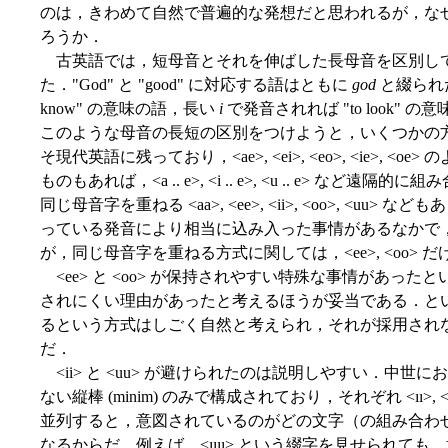
のは，きわめて自然で普遍的な発想だと思われるが，な
ろうか．
古英語では，短母音とそれを伸ばした長母音を区別し
た．"God" と "good" に対応する語はともに
god
と綴られ
know" の意味の語，長い
i
で発音されれば "to look
このような母音の長短の区別をつけようと，いくつかの
そ現代英語に残っており，<ae>, <ei>, <eo>, <ie>,
ものもあれば，<a .. e>, <i .. e>, <u .. e> 
同じ母音字を重ねる <aa>, <ee>, <ii>, <oo>, <
っている発音により相当に込み入った事情があるなかで
が，同じ母音字を重ねる方式に関しては，<ee>, <oo>
<ee> と <oo> が保持されやすい特殊な事情があったというより
されにくい理由があったと考えるほうが妥当である．と
るという方式はしごく自然と考えられ，それが採用され
だ．
<ii> と <uu> が避けられたのは説明しやすい．中
ない縦棒 (minim) のみで構成されており，それぞれ <ıı>
並列すると，意図されているのがどの文字（の組み合わ
なるからだ．例えば，<ıııı> という綴字を見せられても，意図されている