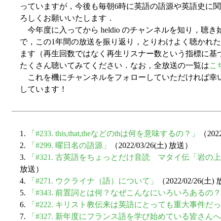
っていますが，今後も毎朝6時に英語の語源や英語史に
ろしくお願いいたします．
今年度に入ってから heldio のチャンネルを知り，
で，この1年間の放送を振り返り，とりわけよく聴かれた
ます（再生回数ではなく再生リスナー数という指標に基
たくさん聴いてみてください．なお，全放送の一覧は
こ
これを機にチャンネルをフォローしていただければ幸
しています！
1.
「#233. this,that,theなどのthは何を意味するの？」
（202
2.
「#299. 曜日名の語源」
（2022/03/26(土) 放送）
3.
「#321. 古英語をちょっとだけ音読 マタイ伝「岩
放送）
4.
「#271. ウクライナ（語）について」
（2022/02/26(土
5.
「#343. 前置詞とは何？なぜこんなにいろいろあるの
6.
「#222. キリスト教伝来は英語にとっても重大事件だ
7.
「#327. 新年度にフランス語を学び始めている皆さ