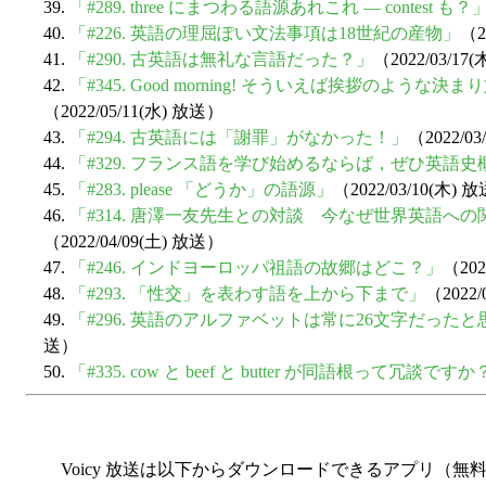
39.
「#289. three にまつわる語源あれこれ ― contest も？
40.
「#226. 英語の理屈ぽい文法事項は18世紀の産物」
（2
41.
「#290. 古英語は無礼な言語だった？」
（2022/03/17
42.
「#345. Good morning! そういえば挨拶のよう
（2022/05/11(水) 放送）
43.
「#294. 古英語には「謝罪」がなかった！」
（2022/0
44.
「#329. フランス語を学び始めるならば，ぜひ英語
45.
「#283. please 「どうか」の語源」
（2022/03/10(木) 
46.
「#314. 唐澤一友先生との対談 今なぜ世界英語へ
（2022/04/09(土) 放送）
47.
「#246. インドヨーロッパ祖語の故郷はどこ？」
（202
48.
「#293. 「性交」を表わす語を上から下まで」
（2022/
49.
「#296. 英語のアルファベットは常に26文字だった
送）
50.
「#335. cow と beef と butter が同語根って冗談です
Voicy 放送は以下からダウンロードできるアプリ（