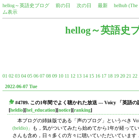
hellog～英語史ブログ
前の日
次の日
最新
helhub (Th
ム表示
hellog～英語史
01
02
03
04
05
06
07
08
09
10
11
12
13
14
15
16
17
18
19
20
21
22
2022-06-07 Tue
#4789. この1年間でよく聴かれた放送 --- Voicy 「英語
■
[
heldio
][
hel_education
][
notice
][
ranking
]
本ブログの姉妹版である「声のブログ」というべき Voi
(heldio)」
も，気がついてみたら始めてから1年が経って
さんも含め，日々多くの方々に聴いていただいています