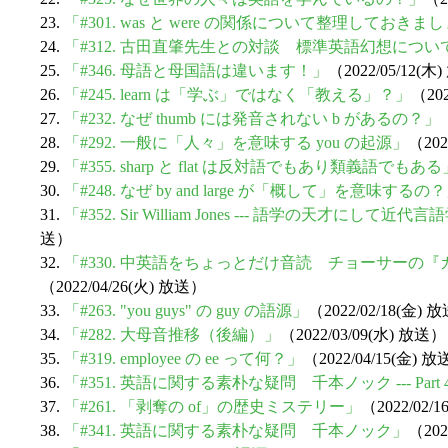
23.
「#301. was と were の関係について整理しておきま
24.
「#312. 古田直肇先生との対談 標準英語幻想につい
25.
「#346. 母語と母国語は違います！」
（2022/05/12(木
26.
「#245. learn は「学ぶ」ではなく「教える」？」
（202
27.
「#232. なぜ thumb には発音されない b があるの？」
28.
「#292. 一般に「人々」を意味する you の起源」
（202
29.
「#355. sharp と flat は反対語でもあり類義語でもある
30.
「#248. なぜ by and large が「概して」を意味するの
31.
「#352. Sir William Jones --- 語学の天才にし
送）
32.
「#330. 中英語をちょっとだけ音読 チョーサーの
（2022/04/26(火) 放送）
33.
「#263. "you guys" の guy の語源」
（2022/02/18(金) 
34.
「#282. 大母音推移（後編）」
（2022/03/09(水) 放送）
35.
「#319. employee の ee って何？」
（2022/04/15(金) 
36.
「#351. 英語に関する素朴な疑問 千本ノック --- Part 
37.
「#261. 「剥奪の of」の歴史ミステリー」
（2022/02/
38.
「#341. 英語に関する素朴な疑問 千本ノック」
（202