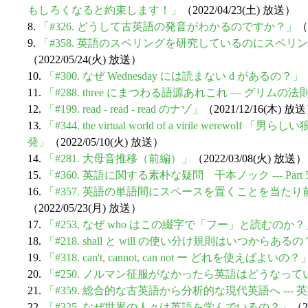
もしろくなると約束します！」
（2022/04/23(土) 放送）
8.
「#326. どうして古英語の発音がわかるのですか？」
（
9.
「#358. 英語のスペリングを研究しているのにスペ
（2022/05/24(火) 放送）
10.
「#300. なぜ Wednesday には読まない d があるの？」
11.
「#288. three にまつわる語源あれこれ ― グリムの法
12.
「#199. read - read - read のナゾ」
（2021/12/16(木) 放
13.
「#344. the virtual world of a virile werew
発」
（2022/05/10(火) 放送）
14.
「#281. 大母音推移（前編）」
（2022/03/08(火) 放送）
15.
「#360. 英語に関する素朴な疑問 千本ノック --- Part 
16.
「#357. 英語の単語間にスペースを置くことを当た
（2022/05/23(月) 放送）
17.
「#253. なぜ who はこの綴字で「フー」と読むのか？
18.
「#218. shall と will の使い分け規則はいつからある
19.
「#318. can't, cannot, can not ー どれを使えばよいの？
20.
「#250. ノルマン征服がなかったら英語はどうなっ
21.
「#359. 総合的な古英語から分析的な現代英語へ ---
22.
「#325. なぜ世界の人々は英語を学んでいるの？」
（2