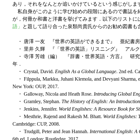
あり，それをなんとか追いかけているという感じがしま
私自身がこのように学び始めの段階にあるので書誌を
が，何冊か和書と洋書を挙げてみます．以下のリストには，
語」
と題して語り合った泉類尚貴氏からのお勧め図書も
・ 唐澤 一友 『世界の英語ができるまで』 亜紀書房，
・ 里井 久輝 『「世界の英語」リスニング』 アルク，
・ 寺澤 芳雄（編） 『辞書・世界英語・方言』 研究社
年．
・ Crystal, David.
English As a Global Language
. 2nd ed. C
・ Filppula, Markku, Juhani Klemola, and Devyani Sharma, 
New York: OUP, 2017.
・ Galloway, Nicola and Heath Rose.
Introducing Global Eng
・ Gramley, Stephan.
The History of English: An Introduction
・ Jenkins, Jennifer.
World Englishes: A Resource Book for St
・ Mesthrie, Rajend and Rakesh M. Bhatt.
World Englishes: T
Cambridge: CUP, 2008.
・ Trudgill, Peter and Jean Hannah.
International English: A 
6th ed. London: Routledge, 2017.