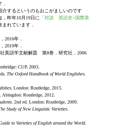
す．
紹介するというのもおこがましいのです
昨年10月19日に
「対談 英語史×国際英
含まれています．
2016年．
2019年．
英語学文献解題 第8巻．研究社．2006
ambridge: CUP, 2003.
eds.
The Oxford Handbook of World Englishes.
lishes
. London: Routledge, 2015.
. Abingdon: Routledge, 2012.
udents
. 2nd ed. London: Routledge, 2009.
he Study of New Linguistic Varieties
.
Guide to Varieties of English around the World
.