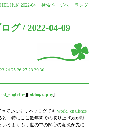
e HEL Hub)
2022-04
検索ページへ
ランダ
ブログ
/ 2022-04-09
23
24
25
26
27
28
29
30
rld_englishes
][
bibliography
]
高まってきています．本ブログでも
world_englishes
ると，特にここ数年間での取り上げ方が頻
というよりも，世の中の関心の潮流が先に