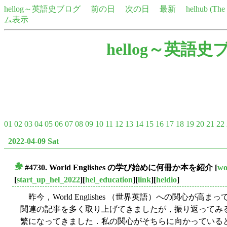
hellog～英語史ブログ
前の日
次の日
最新
helhub (Th
ム表示
hellog～英語史
01
02
03
04
05
06
07
08
09
10
11
12
13
14
15
16
17
18
19
20
21
22
2022-04-09 Sat
#4730. World Englishes の学び始めに何冊か本を紹介
[
wo
■
[
start_up_hel_2022
][
hel_education
][
link
][
heldio
]
昨今，World Englishes （世界英語）への関心が
関連の記事を多く取り上げてきましたが，振り返ってみ
繁になってきました．私の関心がそちらに向かっている