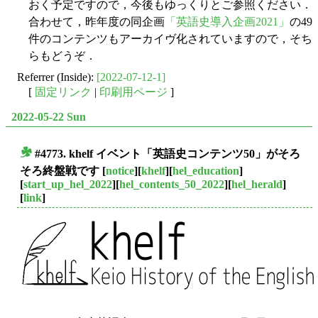
おく予定ですので，今後もゆっくりとご参照ください．
合わせて，昨年度の同企画
「英語史導入企画2021」
の49
件のコンテンツもアーカイヴ化されていますので，そち
らもどうぞ．
Referrer (Inside):
[2022-07-12-1]
[
固定リンク
|
印刷用ページ
]
2022-05-22 Sun
#4773. khelf イベント「英語史コンテンツ50」がそろ
■
そろ終盤戦です
[
notice
][
khelf
][
hel_education
]
[
start_up_hel_2022
][
hel_contents_50_2022
][
hel_herald
]
[
link
]