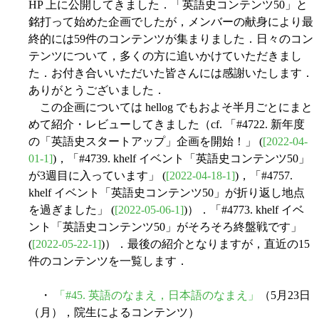
HP 上に公開してきました．「英語史コンテンツ50」と
銘打って始めた企画でしたが，メンバーの献身により最
終的には59件のコンテンツが集まりました．日々のコン
テンツについて，多くの方に追いかけていただきまし
た．お付き合いいただいた皆さんには感謝いたします．
ありがとうございました．
この企画については hellog でもおよそ半月ごとにまと
めて紹介・レビューしてきました（cf. 「#4722. 新年度
の「英語史スタートアップ」企画を開始！」 (
[2022-04-
01-1]
)，「#4739. khelf イベント「英語史コンテンツ50」
が3週目に入っています」 (
[2022-04-18-1]
)，「#4757.
khelf イベント「英語史コンテンツ50」が折り返し地点
を過ぎました」 (
[2022-05-06-1]
)）．「#4773. khelf イベ
ント「英語史コンテンツ50」がそろそろ終盤戦です」
(
[2022-05-22-1]
)）．最後の紹介となりますが，直近の15
件のコンテンツを一覧します．
・
「#45. 英語のなまえ，日本語のなまえ」
（5月23日
（月），院生によるコンテンツ）