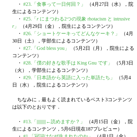
・
#23.「食事って一日何回？」
（4月27日（水），院
生によるコンテンツ）
・
#25.「
r
にまつわる2つの現象 rhotacism と intrusive
r
」
（4月29日（金），院生によるコンテンツ）
・
#26.「ショートケーキってどんなケーキ？」
（4月
30日（土），学部生によるコンテンツ）
・
#27.「God bless you」
（5月2日（月），院生による
コンテンツ）
・
#28.「僕の好きな歌手は King Gnu です」
（5月3日
（火），学部生によるコンテンツ）
・
#29.「日本語から英語に入った単語たち」
（5月4
日（水），院生によるコンテンツ）
ちなみに，最もよく読まれているベスト3コンテンツ
は以下のとおりです．
・
#13.「||||||||||←読めますか？」
（4月15日（金），院
生によるコンテンツ，5月6日現在187プレビュー）
・
#1.「冠詞はなぜ生まれたのか」
（4月1日（金），