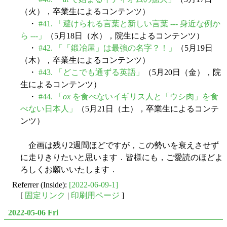
（火），卒業生によるコンテンツ）
・
#41. 「避けられる言葉と新しい言葉 --- 身近な例か
ら ---」
（5月18日（水），院生によるコンテンツ）
・
#42. 「「鍛冶屋」は最強の名字？！」
（5月19日
（木），卒業生によるコンテンツ）
・
#43. 「どこでも通ずる英語」
（5月20日（金），院
生によるコンテンツ）
・
#44. 「
ox
を食べないイギリス人と「ウシ肉」を食
べない日本人」
（5月21日（土），卒業生によるコンテ
ンツ）
企画は残り2週間ほどですが，この勢いを衰えさせず
に走りきりたいと思います．皆様にも，ご愛読のほどよ
ろしくお願いいたします．
Referrer (Inside):
[2022-06-09-1]
[
固定リンク
|
印刷用ページ
]
2022-05-06 Fri