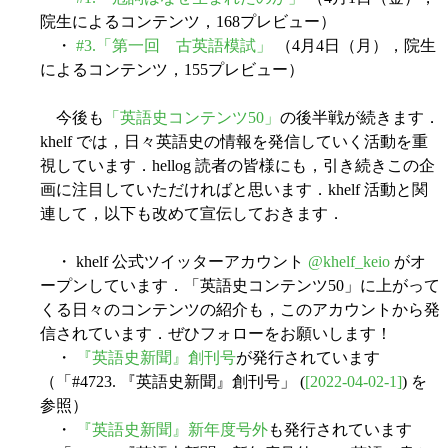
院生によるコンテンツ，168プレビュー）
・
#3.「第一回 古英語模試」
（4月4日（月），院生
によるコンテンツ，155プレビュー）
今後も
「英語史コンテンツ50」
の後半戦が続きます．
khelf では，日々英語史の情報を発信していく活動を重
視しています．hellog 読者の皆様にも，引き続きこの企
画に注目していただければと思います．khelf 活動と関
連して，以下も改めて宣伝しておきます．
・ khelf 公式ツイッターアカウント
@khelf_keio
がオ
ープンしています．「英語史コンテンツ50」に上がって
くる日々のコンテンツの紹介も，このアカウントから発
信されています．ぜひフォローをお願いします！
・
『英語史新聞』創刊号
が発行されています
（「#4723. 『英語史新聞』創刊号」 (
[2022-04-02-1]
) を
参照）
・
『英語史新聞』新年度号外
も発行されています