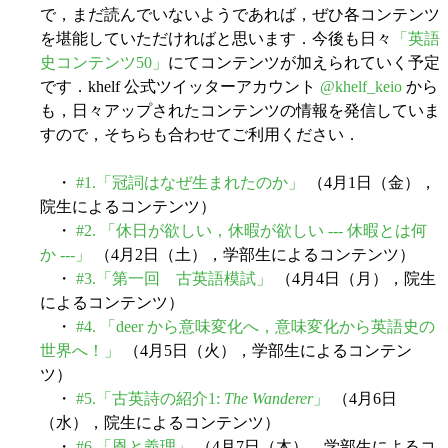
で，まだ読んでいないようであれば，ぜひ各コンテンツ
を堪能していただければと思います．今後も日々
「英語
史コンテンツ50」
にてコンテンツが加えられていく予定
です．khelf 公式ツイッターアカウント
@khelf_keio
から
も，日々アップされたコンテンツの情報を発信していま
すので，そちらも合わせてご利用ください．
・
#1.「冠詞はなぜ生まれたのか」
（4月1日（金），
院生によるコンテンツ）
・
#2. 「休日が欲しい，休暇が欲しい --- 休暇とは何
か ---」
（4月2日（土），学部生によるコンテンツ）
・
#3.「第一回 古英語模試」
（4月4日（月），院生
によるコンテンツ）
・
#4. 「deer から意味変化へ，意味変化から英語史の
世界へ！」
（4月5日（火），学部生によるコンテン
ツ）
・
#5.「古英詩の紹介1:
The Wanderer
」
（4月6日
（水），院生によるコンテンツ）
・
#6.「恩と義理」
（4月7日（木），学部生によるコ