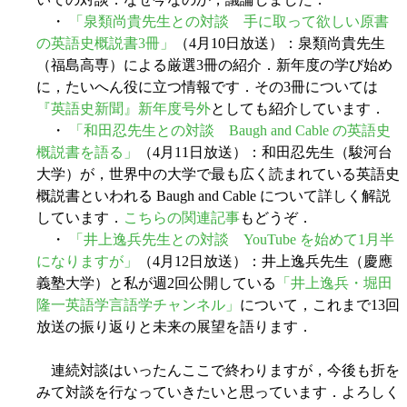
・
「泉類尚貴先生との対談 手に取って欲しい原書
の英語史概説書3冊」
（4月10日放送）：泉類尚貴先生
（福島高専）による厳選3冊の紹介．新年度の学び始め
に，たいへん役に立つ情報です．その3冊については
『英語史新聞』新年度号外
としても紹介しています．
・
「和田忍先生との対談 Baugh and Cable の英語史
概説書を語る」
（4月11日放送）：和田忍先生（駿河台
大学）が，世界中の大学で最も広く読まれている英語史
概説書といわれる Baugh and Cable について詳しく解説
しています．
こちらの関連記事
もどうぞ．
・
「井上逸兵先生との対談 YouTube を始めて1月半
になりますが」
（4月12日放送）：井上逸兵先生（慶應
義塾大学）と私が週2回公開している
「井上逸兵・堀田
隆一英語学言語学チャンネル」
について，これまで13回
放送の振り返りと未来の展望を語ります．
連続対談はいったんここで終わりますが，今後も折を
みて対談を行なっていきたいと思っています．よろしく