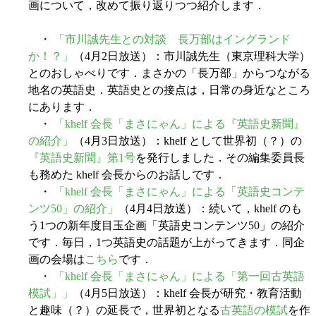
画について，改めて振り返りつつ紹介します．
・
「市川誠先生との対談 長万部はイングランド
か！？」
（4月2日放送）：市川誠先生（東京理科大学）
とのおしゃべりです．まさかの「長万部」からつながる
地名の英語史．英語史との接点は，日常の身近なところ
にあります．
・
「khelf 会長「まさにゃん」による『英語史新聞』
の紹介」
（4月3日放送）：khelf として世界初（？）の
『英語史新聞』第1号
を発行しました．その編集委員長
も務めた khelf 会長からのお話しです．
・
「khelf 会長「まさにゃん」による「英語史コンテ
ンツ50」の紹介」
（4月4日放送）：続いて，khelf のも
う1つの新年度目玉企画「英語史コンテンツ50」の紹介
です．毎日，1つ英語史の話題が上がってきます．同企
画の会場は
こちら
です．
・
「khelf 会長「まさにゃん」による「第一回古英語
模試」」
（4月5日放送）：khelf 会長が研究・教育活動
と趣味（？）の延長で，世界初となる
古英語の模試
を作