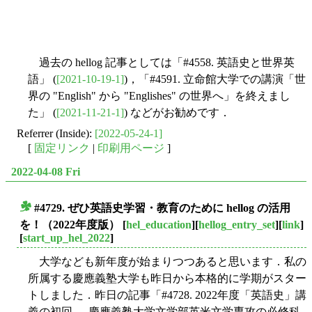
過去の hellog 記事としては「#4558. 英語史と世界英
語」 (
[2021-10-19-1]
)，「#4591. 立命館大学での講演「世
界の "English" から "Englishes" の世界へ」を終えまし
た」 (
[2021-11-21-1]
) などがお勧めです．
Referrer (Inside):
[2022-05-24-1]
[
固定リンク
|
印刷用ページ
]
2022-04-08 Fri
#4729. ぜひ英語史学習・教育のために hellog の活用
■
を！（2022年度版）
[
hel_education
][
hellog_entry_set
][
link
]
[
start_up_hel_2022
]
大学なども新年度が始まりつつあると思います．私の
所属する慶應義塾大学も昨日から本格的に学期がスター
トしました．昨日の記事「#4728. 2022年度「英語史」講
義の初回 --- 慶應義塾大学文学部英米文学専攻の必修科