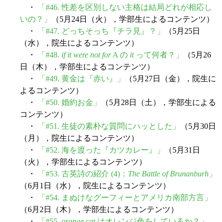
・
「#46. 性差を区別しない主格は結局どれが相応し
いの？」
（5月24日（火），学部生によるコンテンツ）
・
「#47. どっちそっち『チラ見』？」
（5月25日
（水），院生によるコンテンツ）
・
「#48.
if it were not for
A の
it
って何者？」
（5月26
日（木），学部生によるコンテンツ）
・
「#49. 黄金は『赤い』」
（5月27日（金），院生に
よるコンテンツ）
・
「#50. 婚約お金」
（5月28日（土），学部生による
コンテンツ）
・
「#51. 生徒の素朴な質問にハッとした」
（5月30日
（月），院生によるコンテンツ）
・
「#52. 海を渡った『カツカレー』」
（5月31日
（火），学部生によるコンテンツ）
・
「#53. 古英詩の紹介 (4)：
The Battle of Brunanburh
」
（6月1日（水），院生によるコンテンツ）
・
「#54. まぬけなグーフィーとアメリカ南部方言」
（6月2日（木），学部生によるコンテンツ）
・
「#55.
orange cat
はオレンジ色をしているか？」