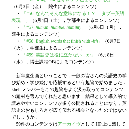
（6月3日（金），院生によるコンテンツ）
・
「#56. なんでそんな意味になる！？ ―タブー英語
表現―」
（6月4日（土），学部生によるコンテンツ）
・
「#57.
human
,
humble
,
humility
」
（6月6日（月），
院生によるコンテンツ）
・
「#58. English words that finish with -
ish
」
（6月7日
（火），学部生によるコンテンツ）
・
「#59. 英語史は役に立たない，か」
（6月8日
（水），博士課程OBによるコンテンツ）
新年度企画ということで，一般の皆さんの英語史の学
び始め・学び続けを応援するという趣旨で始めました．
khelf メンバーもこの趣旨をよく汲み取ってコンテンツ
の題材を選んでくれたと思います．結果として導入的で
読みやすいコンテンツが多く公開されることになり，英
語史のおもしろさが広く伝わる機会となったのではない
でしょうか．
59件のコンテンツは
アーカイヴ
として HP 上に残して