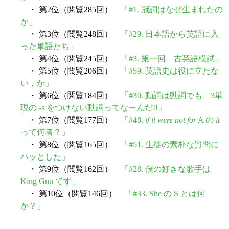
・ 第2位（閲覧285回）
「#1. 冠詞はなぜ生まれたの
か」
・ 第3位（閲覧248回）
「#29. 日本語から英語に入
った単語たち」
・ 第4位（閲覧245回）
「#3. 第一回 古英語模試」
・ 第5位（閲覧206回）
「#59. 英語史は役に立たな
い，か」
・ 第6位（閲覧184回）
「#30. 動詞は動詞でも 3単
現の -s をつけない動詞ってなーんだ!!」
・ 第7位（閲覧177回）
「#48.
if it were not for
A の
it
って何者？」
・ 第8位（閲覧165回）
「#51. 生徒の素朴な質問に
ハッとした」
・ 第9位（閲覧162回）
「#28. 僕の好きな歌手は
King Gnu です」
・ 第10位（閲覧146回）
「#33. She の S とは何
か？」