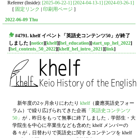
Referrer (Inside):
[2025-06-22-1]
[2024-04-13-1]
[2024-03-26-1]
[
固定リンク
|
印刷用ページ
]
2022-06-09 Thu
#4791. khelf イベント「英語史コンテンツ50」が終了
■
しました
[
notice
][
khelf
][
hel_education
][
start_up_hel_2022
]
[
hel_contents_50_2022
][
khelf_hel_intro_2021
][
link
]
新年度の2ヶ月余りにわたり
khelf
（慶應英語史フォー
ラム）で繰り広げられてきた企画
「英語史コンテンツ
50」
が，昨日をもって無事に終了しました．学部生・大
学院生を中心に卒業生なども含めた khelf メンバーの
各々が，日替わりで英語史に関するコンテンツを khelf