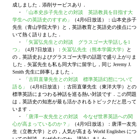
成しました．添削サービスあり．
・
「山本史歩子先生との対談 英語教員を目指す大
学生への英語史のすすめ」
（4月6日放送）：山本史歩子
先生（青山学院大学）と，英語教育と英語史の接点につ
いて熱く語りました．
・
「矢冨弘先生との対談 グラスゴー大学話しを1
つ」
（4月7日放送）：
矢冨弘先生（熊本学園大学）
と
の，英語史およびグラスゴー大学の話題で盛り上がりま
した．矢冨先生も私も同大学に留学し，同じ Jeremy J.
Smith 先生に師事しました．
・
「古田直肇先生との対談 標準英語幻想について
語る」
（4月8日放送）：古田直肇先生（東洋大学）との
標準英語にまつわる神話を巡る熱い対談です．この問題
は，英語史の知恵が最も活かされるトピックだと思って
います．
・
「唐澤一友先生との対談 今なぜ世界英語への関
心が高まっているのか？」
（4月9日放送）：唐澤一友先
生（立教大学）との，人気が高まる World Englishes につ
いての対談．なぜ今なのか，議論しました．