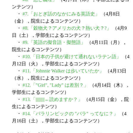
ンテンツ）
・
#7.「おとぎ話のなかにみる英語史」
（4月8日
（金），院生によるコンテンツ）
・
#8.「穀物犬？アメリカの犬？熱い犬？?」
（4月9
日（土），学部生によるコンテンツ）
・
#9.「英語の擬音語・擬態語」
（4月11日（月），
院生によるコンテンツ）
・
#10.「日本の子供が避けて通れないラテン語」
（4
月12日（火），学部生によるコンテンツ）
・
#11.「Johnnie Walker は歩いていたか」
（4月13日
（水），院生によるコンテンツ）
・
#12.「"Girl", "Lady" は差別？」
（4月14日（木），
学部生によるコンテンツ）
・
#13.「||||||||||←読めますか？」
（4月15日（金），院
生によるコンテンツ）
・
#14.「パラリンピックの "パラ" ってなに？」
（4
月16日（土），学部生によるコンテンツ）