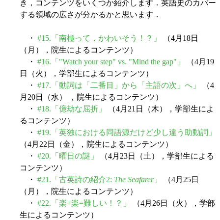
き，コンテンツをいくつか紹介します．英語史のカバー
する領域の広さが分かるかと思います．
・
#15.「南極って，かわいそう！？」
（4月18日
（月），院生によるコンテンツ）
・
#16.「"Watch your step" vs. "Mind the gap"」
（4月19
日（火），学部生によるコンテンツ）
・
#17.「動詞は「二番目」から「主語の次」へ」
（4
月20日（水） ，院生によるコンテンツ）
・
#18.「億劫な屈折」
（4月21日（木），学部生によ
るコンテンツ）
・
#19.「英独における同語源だけど少し違う助動詞」
（4月22日（金），院生によるコンテンツ）
・
#20.「曜日の謎」
（4月23日（土），学部生による
コンテンツ）
・
#21.「古英詩の紹介2:
The Seafarer
」
（4月25日
（月），院生によるコンテンツ）
・
#22.「楽+楽=難しい！？」
（4月26日（火），学部
生によるコンテンツ）