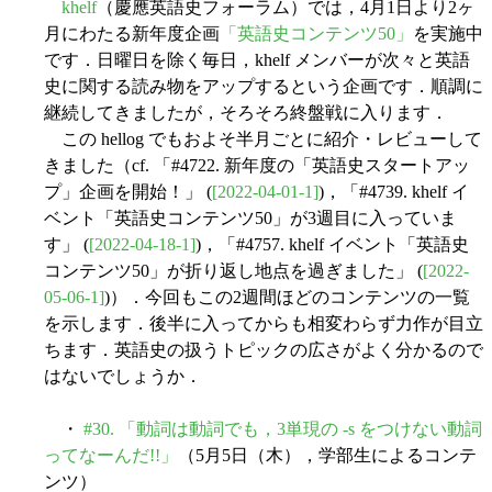
khelf
（慶應英語史フォーラム）では，4月1日より2ヶ
月にわたる新年度企画
「英語史コンテンツ50」
を実施中
です．日曜日を除く毎日，khelf メンバーが次々と英語
史に関する読み物をアップするという企画です．順調に
継続してきましたが，そろそろ終盤戦に入ります．
この hellog でもおよそ半月ごとに紹介・レビューして
きました（cf. 「#4722. 新年度の「英語史スタートアッ
プ」企画を開始！」 (
[2022-04-01-1]
)，「#4739. khelf イ
ベント「英語史コンテンツ50」が3週目に入っていま
す」 (
[2022-04-18-1]
)，「#4757. khelf イベント「英語史
コンテンツ50」が折り返し地点を過ぎました」 (
[2022-
05-06-1]
)）．今回もこの2週間ほどのコンテンツの一覧
を示します．後半に入ってからも相変わらず力作が目立
ちます．英語史の扱うトピックの広さがよく分かるので
はないでしょうか．
・
#30. 「動詞は動詞でも，3単現の -s をつけない動詞
ってなーんだ!!」
（5月5日（木），学部生によるコンテ
ンツ）