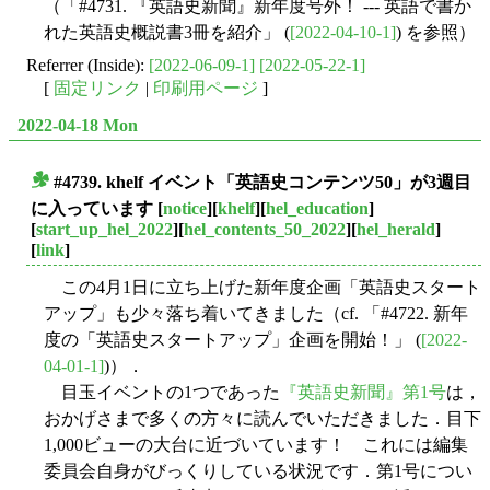
（「#4731. 『英語史新聞』新年度号外！ --- 英語で書か
れた英語史概説書3冊を紹介」 (
[2022-04-10-1]
) を参照）
Referrer (Inside):
[2022-06-09-1]
[2022-05-22-1]
[
固定リンク
|
印刷用ページ
]
2022-04-18 Mon
#4739. khelf イベント「英語史コンテンツ50」が3週目
■
に入っています
[
notice
][
khelf
][
hel_education
]
[
start_up_hel_2022
][
hel_contents_50_2022
][
hel_herald
]
[
link
]
この4月1日に立ち上げた新年度企画「英語史スタート
アップ」も少々落ち着いてきました（cf. 「#4722. 新年
度の「英語史スタートアップ」企画を開始！」 (
[2022-
04-01-1]
)）．
目玉イベントの1つであった
『英語史新聞』第1号
は，
おかげさまで多くの方々に読んでいただきました．目下
1,000ビューの大台に近づいています！ これには編集
委員会自身がびっくりしている状況です．第1号につい