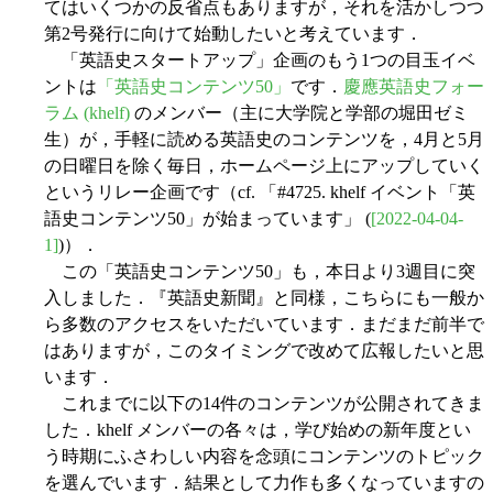
てはいくつかの反省点もありますが，それを活かしつつ
第2号発行に向けて始動したいと考えています．
「英語史スタートアップ」企画のもう1つの目玉イベ
ントは
「英語史コンテンツ50」
です．
慶應英語史フォー
ラム (khelf)
のメンバー（主に大学院と学部の堀田ゼミ
生）が，手軽に読める英語史のコンテンツを，4月と5月
の日曜日を除く毎日，ホームページ上にアップしていく
というリレー企画です（cf. 「#4725. khelf イベント「英
語史コンテンツ50」が始まっています」 (
[2022-04-04-
1]
)）．
この「英語史コンテンツ50」も，本日より3週目に突
入しました．『英語史新聞』と同様，こちらにも一般か
ら多数のアクセスをいただいています．まだまだ前半で
はありますが，このタイミングで改めて広報したいと思
います．
これまでに以下の14件のコンテンツが公開されてきま
した．khelf メンバーの各々は，学び始めの新年度とい
う時期にふさわしい内容を念頭にコンテンツのトピック
を選んでいます．結果として力作も多くなっていますの