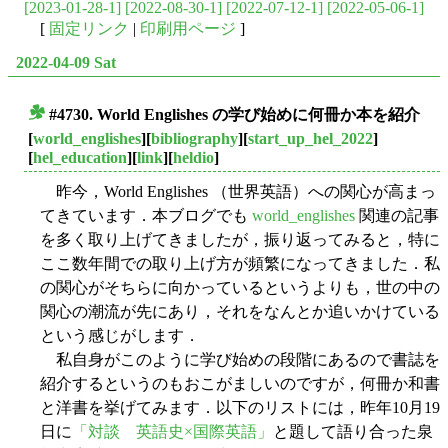
[2023-01-28-1]
[2022-08-30-1]
[2022-07-12-1]
[2022-05-06-1]
[
固定リンク
|
印刷用ページ
]
2022-04-09 Sat
#4730. World Englishes の学び始めに何冊か本を紹介
■
[
world_englishes
][
bibliography
][
start_up_hel_2022
]
[
hel_education
][
link
][
heldio
]
昨今，World Englishes （世界英語）への関心が高まっ
てきています．本ブログでも
world_englishes
関連の記事
を多く取り上げてきましたが，振り返ってみると，特に
ここ数年間での取り上げ方が頻繁になってきました．私
の関心がそちらに向かっているというよりも，世の中の
関心の潮流が先にあり，それをなんとか追いかけている
という感じがします．
私自身がこのように学び始めの段階にあるので書誌を
紹介するというのもおこがましいのですが，何冊か和書
と洋書を挙げてみます．以下のリストには，昨年10月19
日に
「対談 英語史×国際英語」
と題して語り合った泉