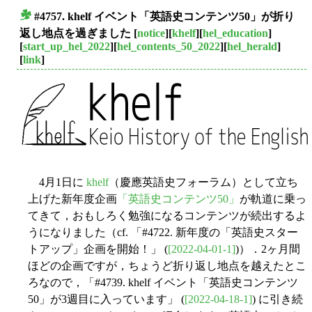
#4757. khelf イベント「英語史コンテンツ50」が折り
■
返し地点を過ぎました
[
notice
][
khelf
][
hel_education
]
[
start_up_hel_2022
][
hel_contents_50_2022
][
hel_herald
]
[
link
]
4月1日に
khelf
（慶應英語史フォーラム）として立ち
上げた新年度企画
「英語史コンテンツ50」
が軌道に乗っ
てきて，おもしろく勉強になるコンテンツが続出するよ
うになりました（cf. 「#4722. 新年度の「英語史スター
トアップ」企画を開始！」 (
[2022-04-01-1]
)）．2ヶ月間
ほどの企画ですが，ちょうど折り返し地点を越えたとこ
ろなので，「#4739. khelf イベント「英語史コンテンツ
50」が3週目に入っています」 (
[2022-04-18-1]
) に引き続