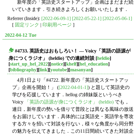
新年度の「英語史スタートアップ」企画はまだまだ続
いていきます．引き続きよろしくお願いいたします．
Referrer (Inside):
[2022-06-09-1]
[2022-05-22-1]
[2022-05-06-1]
[
固定リンク
|
印刷用ページ
]
2022-04-12 Tue
#4733. 英語史はおもしろい！ --- Voicy「英語の語源が
■
身につくラジオ」 (heldio) での連続対談
[
heldio
]
[
start_up_hel_2022
][
notice
][
khelf
][
hel_education
]
[
bibliography
][
link
][
youtube
][
masanyan
]
4月1日より「#4722. 新年度の「英語史スタートアッ
プ」企画を開始！」 (
[2022-04-01-1]
) と題して英語史の
学びを応援しています．hellog の姉妹版というべき
Voicy
「英語の語源が身につくラジオ」 (heldio)
でも，
連日，新年度の勢いを借りて普段とは異なる風味の放送
をお届けしています．具体的には英語史・英語学を専攻
する方々を招いて対談を行ない，様々な角度から同分野
の魅力を伝えてきました．この11日間続いてきた対談企