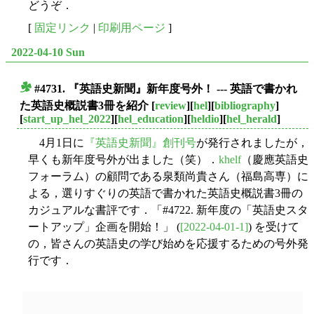
どうぞ．
[
固定リンク
|
印刷用ページ
]
2022-04-10 Sun
#4731. 『英語史新聞』新年度号外！ --- 英語で書かれ
■
た英語史概説書3冊を紹介
[
review
][
hel
][
bibliography
]
[
start_up_hel_2022
][
hel_education
][
heldio
][
hel_herald
]
4月1日に
『英語史新聞』創刊号
が発行されましたが，
早くも新年度号外が出ました（笑）．
khelf
（慶應英語史
フォーラム）の顧問である泉類尚貴さん（福島高専）に
よる，選りすぐりの英語で書かれた英語史概説書3冊の
カジュアルな書評です．「#4722. 新年度の「英語史スタ
ートアップ」企画を開始！」 (
[2022-04-01-1]
) を受けて
の，皆さんの英語史の学び始めを応援するための号外発
行です．