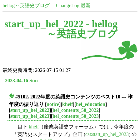
hellog～英語史ブログ
ChangeLog 最新
start_up_hel_2022 -
hellog
～英語史ブログ
最終更新時間: 2026-07-15 01:27
2023-04-16 Sun
#5102. 2022年度の英語史コンテンツのベスト10 --- 昨
■
年度の振り返り
[
notice
][
khelf
][
hel_education
]
[
start_up_hel_2022
][
hel_contents_50_2022
]
[
start_up_hel_2023
][
hel_contents_50_2023
]
目下
khelf
（慶應英語史フォーラム）では，今年度の
「英語史スタートアップ」企画 (
cat:start_up_hel_2023
) の