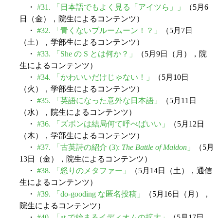
・
#31. 「日本語でもよく見る「アイツら」」
（5月6
日（金），院生によるコンテンツ）
・
#32. 「青くないブルームーン！？」
（5月7日
（土），学部生によるコンテンツ）
・
#33. 「She の S とは何か？」
（5月9日（月），院
生によるコンテンツ）
・
#34. 「かわいいだけじゃない！」
（5月10日
（火），学部生によるコンテンツ）
・
#35. 「英語になった意外な日本語」
（5月11日
（水），院生によるコンテンツ）
・
#36. 「ズボンは結局何て呼べばいい」
（5月12日
（木），学部生によるコンテンツ）
・
#37. 「古英詩の紹介 (3):
The Battle of Maldon
」
（5月
13日（金），院生によるコンテンツ）
・
#38. 「怒りのメタファー」
（5月14日（土），通信
生によるコンテンツ）
・
#39. 「do-gooding な匿名投稿」
（5月16日（月），
院生によるコンテンツ）
・
#40. 「at で始まるイディオムの拡大」
（5月17日