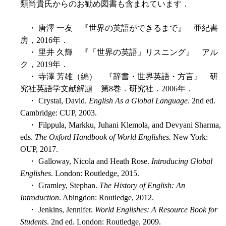
類尚貴氏からのお勧め図書も含まれています．
・ 唐澤 一友 『世界の英語ができるまで』 亜紀書
房，2016年．
・ 里井 久輝 『「世界の英語」リスニング』 アル
ク，2019年．
・ 寺澤 芳雄（編） 『辞書・世界英語・方言』 研
究社英語学文献解題 第8巻．研究社．2006年．
・ Crystal, David.
English As a Global Language
. 2nd ed.
Cambridge: CUP, 2003.
・ Filppula, Markku, Juhani Klemola, and Devyani Sharma,
eds.
The Oxford Handbook of World Englishes.
New York:
OUP, 2017.
・ Galloway, Nicola and Heath Rose.
Introducing Global
Englishes
. London: Routledge, 2015.
・ Gramley, Stephan.
The History of English: An
Introduction
. Abingdon: Routledge, 2012.
・ Jenkins, Jennifer.
World Englishes: A Resource Book for
Students
. 2nd ed. London: Routledge, 2009.