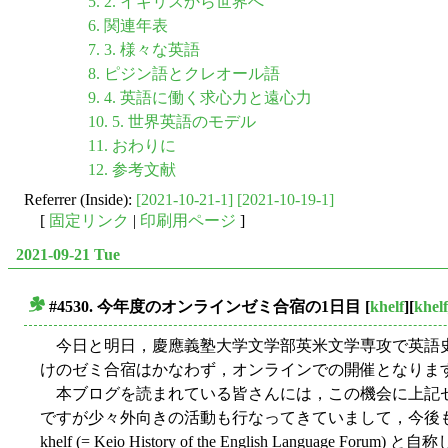
5. 2. イギリスから世界へ
6. 関連年表
7. 3. 様々な英語
8. ピジン語とクレオール語
9. 4. 英語に働く求心力と遠心力
10. 5. 世界英語のモデル
11. おわりに
12. 参考文献
Referrer (Inside):
[2021-10-21-1]
[2021-10-19-1]
[
固定リンク
|
印刷用ページ
]
2021-09-21 Tue
#4530. 今年度のオンラインゼミ合宿の1日目
[
khelf
][
khel
■
今日と明日，慶應義塾大学文学部英米文学専攻で英語史
けのゼミ合宿はかなわず，オンラインでの開催となりま
本ブログを読まれている皆さんには，この機会に上記ゼ
ですが少々外向きの活動も行なってきていまして，今後
khelf (= Keio History of the English Langu