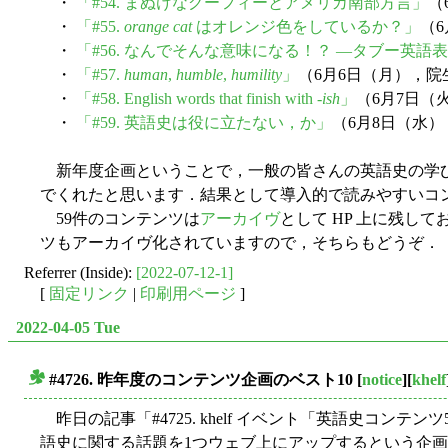
・
「#54. まぬけなグーフィーとアメリカ南部方言」
（
・
「#55.
orange cat
はオレンジ色をしているか？」
（
・
「#56. なんでそんな意味になる！？ ―タブー英語
・
「#57.
human
,
humble
,
humility
」
（6月6日（月），
・
「#58. English words that finish with -
ish
」
（6月7日（
・
「#59. 英語史は役に立たない，か」
（6月8日（水
新年度企画ということで，一般の皆さんの英語史の学び始
でくれたと思います．結果として導入的で読みやすいコ
59件のコンテンツは
アーカイヴ
として HP 上に残し
ツもアーカイヴ化されていますので，そちらもどうぞ．
Referrer (Inside):
[2022-07-12-1]
[
固定リンク
|
印刷用ページ
]
2022-04-05 Tue
#4726. 昨年度のコンテンツ企画のベスト10
[
notice
][
khelf
■
昨日の記事「#4725. khelf イベント「英語史コンテン
語史に関する話題を1つウェブ上にアップするという企