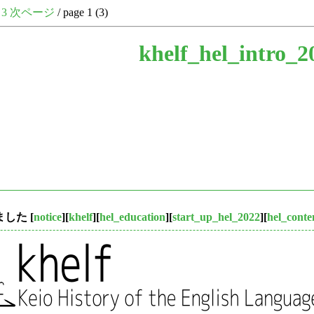
3
次ページ
/ page 1 (3)
khelf_hel_intro_2
しました
[
notice
][
khelf
][
hel_education
][
start_up_hel_2022
][
hel_conte