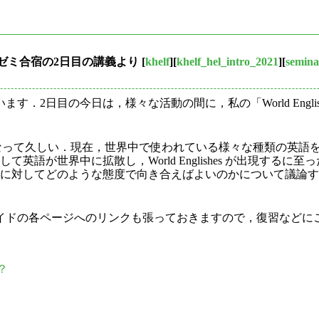
オンラインゼミ合宿の2日目の講義より
[
khelf
][
khelf_hel_intro_2021
][
semina
2日目の今日は，様々な活動の間に，私の「World Engli
うになって久しい．現在，世界中で使われている様々な種類の英語を総称して
英語が世界中に拡散し，World Englishes が出現する
ishes に対してどのような態度で向き合えばよいのかについて議論
イドの各ページへのリンクも張っておきますので，復習などに
か？