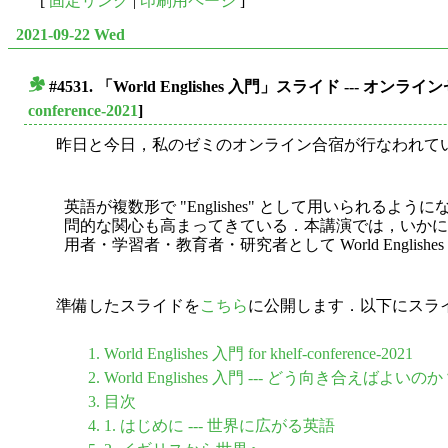
[
固定リンク
|
印刷用ページ
]
2021-09-22 Wed
#4531. 「World Englishes 入門」スライド --- 
■
conference-2021
]
昨日と今日，私のゼミのオンライン合宿が行なわれています．
英語が複数形で "Englishes" として用いられるよ
問的な関心も高まってきている．本講演では，いかにして
用者・学習者・教育者・研究者として World Engl
準備したスライドを
こちら
に公開します．以下にスラ
1. World Englishes 入門 for khelf-conference-2021
2. World Englishes 入門 --- どう向き合えばよいの
3. 目次
4. 1. はじめに --- 世界に広がる英語