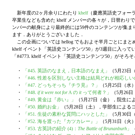
新年度の2ヶ月余りにわたり
khelf
（慶應英語史フォー
卒業生なども含めた khelf メンバーの各々が，日替わり
ンバーの献身により最終的には59件のコンテンツが集
ます．ありがとうございました．
この企画については hellog でもおよそ半月ごとにまと
khelf イベント「英語史コンテンツ50」が3週目に入ってい
「#4773. khelf イベント「英語史コンテンツ50」がそろ
・
「#45. 英語のなまえ，日本語のなまえ」
（5月23
・
「#46. 性差を区別しない主格は結局どれが相応し
・
「#47. どっちそっち『チラ見』？」
（5月25日（
・
「#48.
if it were not for
A の
it
って何者？」
（5月26
・
「#49. 黄金は『赤い』」
（5月27日（金），院生に
・
「#50. 婚約お金」
（5月28日（土），学部生による
・
「#51. 生徒の素朴な質問にハッとした」
（5月30
・
「#52. 海を渡った『カツカレー』」
（5月31日（
・
「#53. 古英詩の紹介 (4)：
The Battle of Brunanburh
」