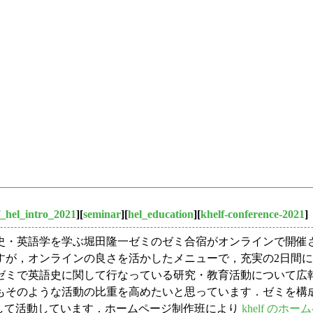
f_hel_intro_2021
][
seminar
][
hel_education
][
khelf-conference-2021
]
・英語学を学ぶ堀田隆一ゼミのゼミ合宿がオンラインで開催
すが，オンラインの良さを活かしたメニューで，充実の2日間
ミで英語史に関して行なっている研究・教育活動について広報
もそのような活動の比重を高めたいと思っています．ゼミを構
age Forum) と自称して活動しています．ホームページ制作班により
khelf のホ