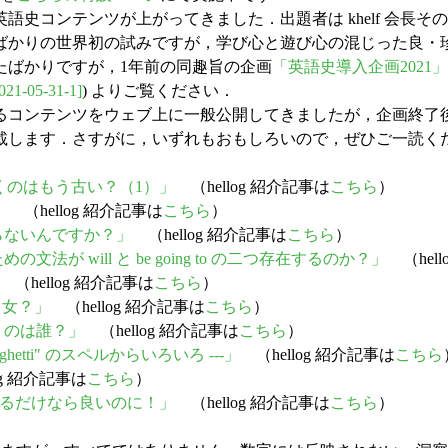
語史コンテンツが上がってきました．出題者は khelf 会長そ
ばかりの世界初の試みですが，学び心と遊び心の混じった良・
たばかりですが，1年前の同趣旨の企画
「英語史導入企画2021」
021-05-31-1]
) よりご覧ください．
くるコンテンツをウェブ上に一般公開してきましたが，企画終了
掲載します．さすがに，いずれもおもしろいので，ぜひご一読く
アッと驚くのはもう古い？（1）」
（hellog 紹介記事は
こちら
）
」
（hellog 紹介記事は
こちら
）
らないんですか？」
（hellog 紹介記事は
こちら
）
法が will と be going to の二つ存在するのか？」
（hell
（hellog 紹介記事は
こちら
）
男？女？」
（hellog 紹介記事は
こちら
）
」のは誰？」
（hellog 紹介記事は
こちら
）
ghetti" のスペルからいろいろ ---」
（hellog 紹介記事は
こちら
og 紹介記事は
こちら
）
つけるだけなら良いのに！」
（hellog 紹介記事は
こちら
）