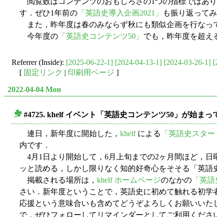
閲覧数はコンテンツのおもしろさの1つの指標ではあり
す．ぜひ1年前の
「英語史導入企画2021」
も振り返ってみ
また，昨年度は春のみならず秋にも類似企画を行なっていま
今年度の
「英語史コンテンツ50」
でも，昨年度を超え
Referrer (Inside):
[2025-06-22-1]
[2024-04-13-1]
[2024-03-26-1]
[
[
固定リンク
|
印刷用ページ
]
2022-04-04 Mon
#4725. khelf イベント「英語史コンテンツ50」が始ま
■
連日，新年度に開始した，
khelf
による
「英語史スター
内です．
4月1日より開始して，6月上旬までの2ヶ月間ほど，日曜
ッと読める，しかし限りなく知的好奇心をそそる「英語
掲載される場所は，
khelf ホームページ
のなかの
「英語
さい．新年度ということで，英語史に初めて触れる初学
応援という意味合いも含めてどうぞよろしくお願いいたしま
で，ぜひフォローしてリマインダーとしてご利用くださ