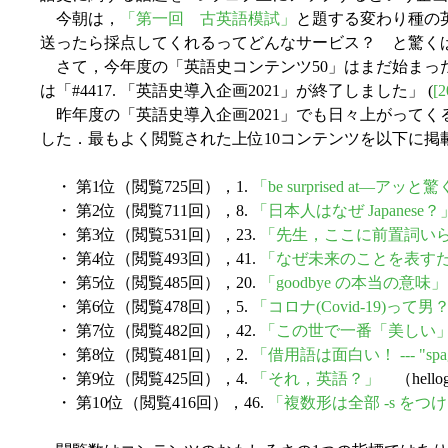
今朝は，
「第一回 古英語模試」
と題する変わり種の英
送ったら採点してくれるってどんなサービス？ と驚く
さて，今年度の「英語史コンテンツ50」はまだ始まっ
は「#4417. 「英語史導入企画2021」が終了しました」 (
[2
昨年度の「英語史導入企画2021」でも日々上がって
した．最もよく閲覧された上位10コンテンツを以下に
・ 第1位（閲覧725回），1.
「be surprised at―
・ 第2位（閲覧711回），8.
「日本人はなぜ Japanese？
・ 第3位（閲覧531回），23.
「先生，ここに前置詞い
・ 第4位（閲覧493回），41.
「なぜ未来のことを表すための文
・ 第5位（閲覧485回），20.
「goodbye の本当の意味」
・ 第6位（閲覧478回），5.
「コロナ(Covid-19)って
・ 第7位（閲覧482回），42.
「この世で一番「美しい
・ 第8位（閲覧481回），2.
「借用語は面白い！ --- "spa
・ 第9位（閲覧425回），4.
「それ，英語？」
（hell
・ 第10位（閲覧416回），46.
「複数形は全部 -s を