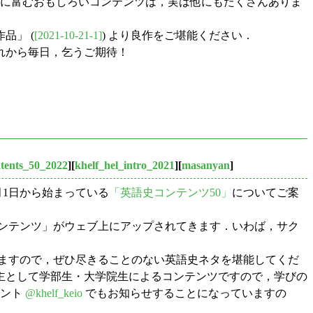
に富むおもしろいコンテンツは，実は他にもたくさんありま
品」 (
[2021-10-21-1]
) より良作をご堪能ください．
れから毎日，乞うご期待！
ntents_50_2022
][
khelf_hel_intro_2021
][
masanyan
]
月1日から始まっている
「英語史コンテンツ50」
についてご案
「コンテンツ」がウェブ上にアップされてきます．いわば，サク
ますので，ぜひ尽きることのない英語史ネタを堪能してくだ
主として学部生・大学院生によるコンテンツですので，学びの
ウント
@khelf_keio
でもお知らせすることになっていますの