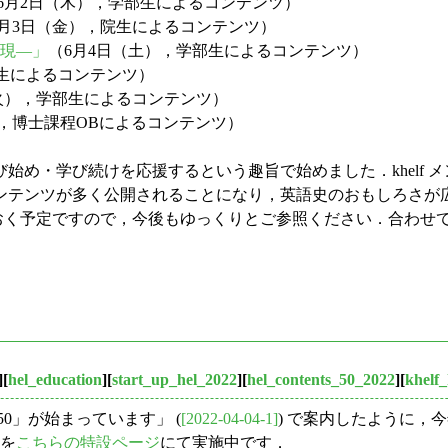
6月2日（木），学部生によるコンテンツ）
6月3日（金），院生によるコンテンツ）
表現―」
（6月4日（土），学部生によるコンテンツ）
院生によるコンテンツ）
火），学部生によるコンテンツ）
），博士課程OBによるコンテンツ）
め・学び続けを応援するという趣旨で始めました．khelf 
ンテンツが多く公開されることになり，英語史のおもしろさが
ておく予定ですので，今後もゆっくりとご参照ください．合わせ
][
hel_education
][
start_up_hel_2022
][
hel_contents_50_2022
][
khelf_
ツ50」が始まっています」 (
[2022-04-04-1]
) で案内したように，今
画を
こちらの特設ページ
にて実施中です．