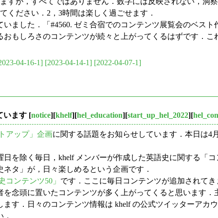
ますが，すべてではありません．数字には反映されない，洞察
てください．2，3時間は楽しく過ごせます．
した．「#4560. ゼミ合宿でのコンテンツ展覧会のベスト作
るおもしろさのコンテンツが続々と上がってくるはずです．こ
2023-04-16-1]
[2023-04-14-1]
[2022-04-07-1]
っています
[
notice
][
khelf
][
hel_education
][
start_up_hel_2022
][
hel_co
トアップ」企画
に関する話題をお知らせしています．本日は4
日を除く毎日，khelf メンバーが作成した英語史に関する
史ネタ」が，日々楽しめるという企画です．
史コンテンツ50」
です．ここに毎日コンテンツが追加されてき
者を念頭に置いたコンテンツが多く上がってくると思います．
す．日々のコンテンツ情報は khelf の公式ツイッターアカ
い．