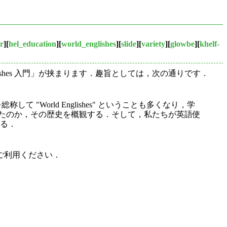
r
][
hel_education
][
world_englishes
][
slide
][
variety
][
glowbe
][
khelf-
shes 入門」が挟まります．趣旨としては，次の通りです．
 "World Englishes" ということも多くなり，学
に至ったのか，その歴史を概観する．そして，私たちが英語使
する．
ご利用ください．