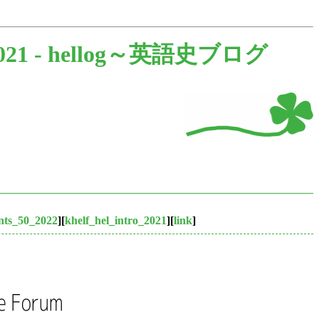
021 -
hellog～英語史ブログ
nts_50_2022
][
khelf_hel_intro_2021
][
link
]