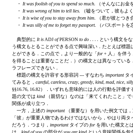
・
It was foolish of you to spend so much.
（そんなにお金
・
It was wrong of him to tell lies.
（嘘をついて，彼もよ
・
It is wise of you to stay away from him.
（君が彼とつき
・
It was silly of me to forget my passport.
（パスポートを
典型的に
It is
ADJ
of
PERSON
to do . . . .
という構文をな
う構文もとることができる点で興味深い．たとえば標題
とができる．この点で，より一般的な「
for
+ 人」を伴う
を得ることは重要なことだ．）の構文とは異なっている．
ラフレーズできない．
標題の構文を許容する形容詞 --- すなわち
important
タ
てみると，
careful
,
careless
,
crazy
,
greedy
,
kind
,
mad
,
nice
,
sill
§§16.76, 16.82）．いずれも意味的には人の行動を
題の文では
kind
（親切な）なのは「来てくれたこと」で
関係が成り立つ．
一方，上述の
important
（重要な）を用いた例文では，
「彼」が重要人物であるわけではないから，やはり両タ
だろう．つまり，
important
タイプの
for
を用いた構文と
は，
kind of you
の部分が
you are kind
という意味関係を包