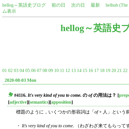
hellog～英語史ブログ
前の日
次の日
最新
helhub (Th
ム表示
hellog～英語史
01
02
03
04
05
06
07
08
09
10
11
12
13
14
15
16
17
18
19
20
21
22
2020-08-03 Mon
#4116.
It's very kind of you to come.
の
of
の用法は？
[
prepo
■
[
adjective
][
semantics
][
apposition
]
標題のように，いくつかの形容詞は「
of
+ 人」という
・
It's very kind of you to come.
（わざわざ来てもらって