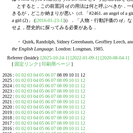
とすると，この前置詞
of
の用法は何と呼ぶべきか．一種
きるが，どこか納まりが悪い（cf. 「#2461. an angel of a girl 
a girl (2)」 (
[2016-01-23-1]
)）．「人物・行動評価の
of
」な
せよ，歴史的に探ってみる必要がある．
・ Quirk, Randolph, Sidney Greenbaum, Geoffrey Leech, and
the English Language
. London: Longman, 1985.
Referrer (Inside):
[2025-10-24-1]
[2022-01-09-1]
[2020-08-04-1]
[
固定リンク
|
印刷用ページ
]
2026 :
01
02
03
04
05
06
07
08 09 10 11 12
2025 :
01
02
03
04
05
06
07
08
09
10
11
12
2024 :
01
02
03
04
05
06
07
08
09
10
11
12
2023 :
01
02
03
04
05
06
07
08
09
10
11
12
2022 :
01
02
03
04
05
06
07
08
09
10
11
12
2021 :
01
02
03
04
05
06
07
08
09
10
11
12
2020 :
01
02
03
04
05
06
07
08
09
10
11
12
2019 :
01
02
03
04
05
06
07
08
09
10
11
12
2018 :
01
02
03
04
05
06
07
08
09
10
11
12
2017 :
01
02
03
04
05
06
07
08
09
10
11
12
2016 :
01
02
03
04
05
06
07
08
09
10
11
12