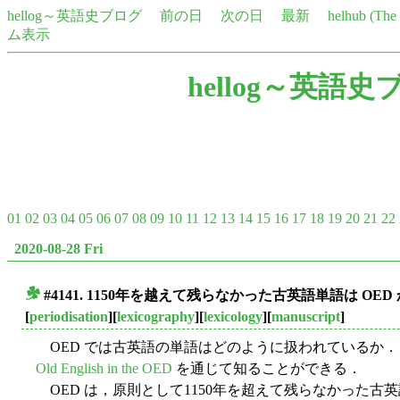
hellog～英語史ブログ
前の日
次の日
最新
helhub (Th
ム表示
hellog～英語史
01
02
03
04
05
06
07
08
09
10
11
12
13
14
15
16
17
18
19
20
21
22
2020-08-28 Fri
#4141. 1150年を越えて残らなかった古英語単語は OE
■
[
periodisation
][
lexicography
][
lexicology
][
manuscript
]
OED では古英語の単語はどのように扱われているか．この辺
Old English in the OED
を通じて知ることができる．
OED は，原則として1150年を超えて残らなかった古