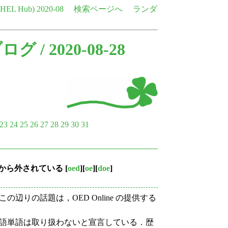
e HEL Hub)
2020-08
検索ページへ
ランダ
ブログ
/ 2020-08-28
23
24
25
26
27
28
29
30
31
D から外されている
[
oed
][
oe
][
doe
]
りの話題は，OED Online の提供する
英語単語は取り扱わないと宣言している．歴