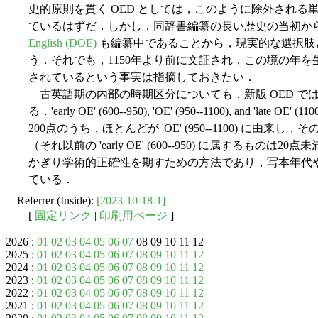
史的原則を貫く OED としては，このように除外され
ているはずだ．しかし，同辞書編纂の長い歴史の当初か
English (DOE)
も編纂中であることから，現実的な選択肢
う．それでも，1150年より前に文証され，この境の年を
されているという事実は指摘しておきたい．
古英語期の内部の時期区分についても，新版 OED で
る．'early OE' (600--950), 'OE' (950--1100), and 'l
200点のうち，ほとんどが 'OE' (950--1100) に
（それ以前の 'early OE' (600--950) に属するも
かぎり学術的正確性を期すための方法であり，写本年代
ている．
Referrer (Inside):
[2023-10-18-1]
[
固定リンク
|
印刷用ページ
]
2026 :
01
02
03
04
05
06
07
08 09 10 11 12
2025 :
01
02
03
04
05
06
07
08
09
10
11
12
2024 :
01
02
03
04
05
06
07
08
09
10
11
12
2023 :
01
02
03
04
05
06
07
08
09
10
11
12
2022 :
01
02
03
04
05
06
07
08
09
10
11
12
2021 :
01
02
03
04
05
06
07
08
09
10
11
12