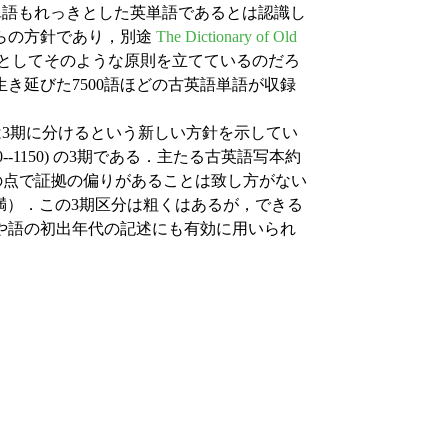
る単語もれっきとした英単語であるとは認識し
らの方針であり，別途
The Dictionary of Old
としてそのような原則を立てているのだろ
生き延びた7500語ほどの古英語単語が収録
は3期に分けるという新しい方針を示してい
ate OE' (1100--1150) の3期である．主たる古英語写本約
由来し，その点で証拠の偏りがあることは致し方がない
のは20点未満）．この3期区分は粗くはあるが，できる
や語の初出年代の記述にも有効に用いられ