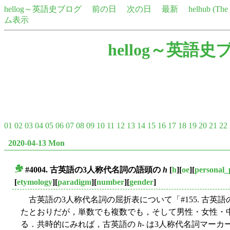
hellog～英語史ブログ
前の日
次の日
最新
helhub (Th
ム表示
hellog～英語史
01
02
03
04
05
06
07
08
09
10
11
12
13
14
15
16
17
18
19
20
21
22
2020-04-13 Mon
#4004. 古英語の3人称代名詞の語頭の
h
[
h
][
oe
][
personal
■
[
etymology
][
paradigm
][
number
][
gender
]
古英語の3人称代名詞の屈折表について「#155. 古英語
たとおりだが，単数でも複数でも，そして男性・女性・
る．共時的にみれば，古英語の
h
- は3人称代名詞マー