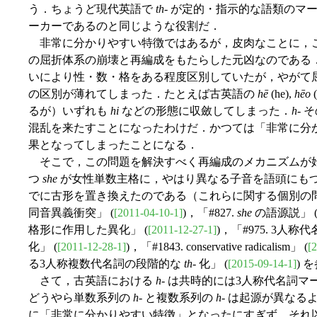
う．ちょうど現代英語で
th
- が定的・指示的な語類のマ
ーカーであるのと同じような役割だ．
非常に分かりやすい特徴ではあるが，皮肉なことに，こ
の屈折体系の崩壊と再編成をもたらした元凶なのである
いにより性・数・格をある程度区別していたが，やがて
の区別が薄れてしまった．たとえば古英語の
hē
(he),
hēo
(
るが）いずれも
hi
などの形態に収斂してしまった．
h
-
混乱を来たすことになったわけだ．かつては「非常に分
果となってしまったことになる．
そこで，この問題を解決すべく再編成のメカニズムが
つ
she
が女性単数主格に，やはり異なる子音を語頭にも
でに古形を置き換えたのである（これらに関する個別の問題については「
同音異義衝突」 (
[2011-04-10-1]
)，「#827.
she
の語源説」 
格形に作用した異化」 (
[2011-12-27-1]
)，「#975. 3
化」 (
[2011-12-28-1]
)，「#1843. conservative radicalism」 (
[
る3人称複数代名詞の段階的な
th
- 化」 (
[2015-09-14-1]
) 
さて，古英語における
h
- は共時的には3人称代名詞
どうやら単数系列の
h
- と複数系列の
h
- は起源が異なる
に「非常に分かりやすい特徴」となったにすぎず，それ