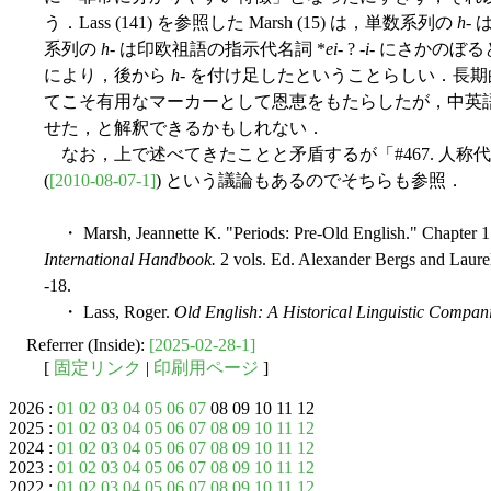
う．Lass (141) を参照した Marsh (15) は，単数系列の
h
-
系列の
h
- は印欧祖語の指示代名詞 *
ei
- ? -
i
- にさかのぼ
により，後から
h
- を付け足したということらしい．長
てこそ有用なマーカーとして恩恵をもたらしたが，中英
せた，と解釈できるかもしれない．
なお，上で述べてきたことと矛盾するが「#467. 人称
(
[2010-08-07-1]
) という議論もあるのでそちらも参照．
・ Marsh, Jeannette K. "Periods: Pre-Old English." Chapter 1
International Handbook.
2 vols. Ed. Alexander Bergs and Laurel
-18.
・ Lass, Roger.
Old English: A Historical Linguistic Compan
Referrer (Inside):
[2025-02-28-1]
[
固定リンク
|
印刷用ページ
]
2026 :
01
02
03
04
05
06
07
08 09 10 11 12
2025 :
01
02
03
04
05
06
07
08
09
10
11
12
2024 :
01
02
03
04
05
06
07
08
09
10
11
12
2023 :
01
02
03
04
05
06
07
08
09
10
11
12
2022 :
01
02
03
04
05
06
07
08
09
10
11
12