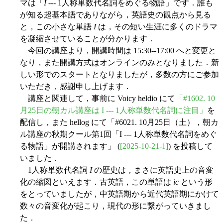
マは「
I
--- 1人称単数代名詞をめぐる物語」です．誰も
が知る超基本語でありながら，英語史の観点から見る
と，この小さな単語
I
は，その短い生涯に多くのドラマ
を凝縮させていることが分かります．
今回の講座より，開講時間は 15:30--17:00 へと変更と
なり，また開講方式はオンラインのみとなりました．新
しい形でのスタートとなりましたが，多数の方にご参加
いただき，感謝申し上げます．
講座と関連して，事前に Voicy heldio にて
「#1602. 10
月25日の朝カル講座は I --- 1人称単数代名詞に注目」
を
配信し，また hellog にて「#6021. 10月25日（土），朝カ
ル講座の秋期クール第1回「I --- 1人称単数代名詞をめぐ
る物語」が開講されます」 (
[2025-10-21-1]
) を投稿して
いました．
1人称単数代名詞
I
の歴史は，まさに英語史上の音変
化の縮図といえます．古英語，この単語は
ic
という形
をとっていましたが，中英語期から近代英語期にかけて
数々の音変化が起こり，現代の形に繋がっていきまし
た．