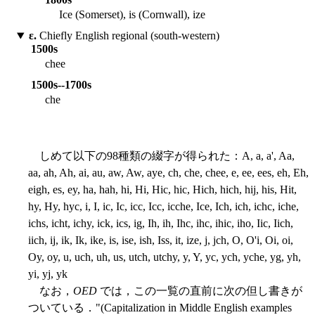
Ice (Somerset), is (Cornwall), ize
ε.
Chiefly English regional (south-western)
1500s
chee
1500s--1700s
che
しめて以下の98種類の綴字が得られた：A, a, a', Aa,
aa, ah, Ah, ai, au, aw, Aw, aye, ch, che, chee, e, ee, ees, eh, Eh,
eigh, es, ey, ha, hah, hi, Hi, Hic, hic, Hich, hich, hij, his, Hit,
hy, Hy, hyc, i, I, ic, Ic, icc, Icc, icche, Ice, Ich, ich, ichc, iche,
ichs, icht, ichy, ick, ics, ig, Ih, ih, Ihc, ihc, ihic, iho, Iic, Iich,
iich, ij, ik, Ik, ike, is, ise, ish, Iss, it, ize, j, jch, O, O'i, Oi, oi,
Oy, oy, u, uch, uh, us, utch, utchy, y, Y, yc, ych, yche, yg, yh,
yi, yj, yk
なお，
OED
では，この一覧の直前に次の但し書きが
ついている．"(Capitalization in Middle English examples