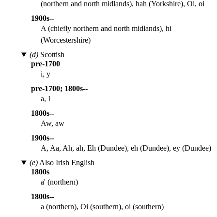
(northern and north midlands), hah (Yorkshire), Oi, oi
1900s--
A (chiefly northern and north midlands), hi
(Worcestershire)
(d)
Scottish
pre-1700
i, y
pre-1700; 1800s--
a, I
1800s--
Aw, aw
1900s--
A, Aa, Ah, ah, Eh (Dundee), eh (Dundee), ey (Dundee)
(e)
Also Irish English
1800s
a' (northern)
1800s--
a (northern), Oi (southern), oi (southern)