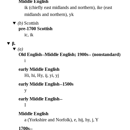
Middle English
ik (chiefly east midlands and northern), ike (east
midlands and northern), yk
(b)
Scottish
pre-1700 Scottish
ic, ik
β.
(a)
Old English--Middle English; 1900s-- (nonstandard)
i
early Middle English
Hi, hi, Hy, ij, yi, yj
early Middle English--1500s
y
early Middle English--
I
Middle English
a (Yorkshire and Norfolk), e, hij, hy, j, Y
1700s--