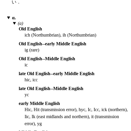
い．
α.
(a)
Old English
ich (Northumbrian), ih (Northumbrian)
Old English--early Middle English
ig (rare)
Old English--Middle English
ic
late Old English--early Middle English
hic, icc
late Old English--Middle English
yc
early Middle English
Hic, Hit (transmission error), hyc, Ic, Icc, ick (northern),
Iic, Ik (east midlands and northern), it (transmission
error), yg