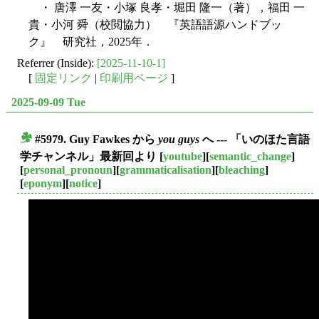
・ 唐澤 一友・小塚 良孝・堀田 隆一（著），福田 一
貴・小河 舜（校閲協力） 『英語語源ハンドブッ
ク』 研究社，2025年．
Referrer (Inside):
[2025-11-10-1]
[
固定リンク
|
印刷用ページ
]
2025-09-09 Tue
#5979. Guy Fawkes から
you guys
へ --- 「いのほた言語
■
学チャンネル」最新回より
[
youtube
][
semantic_change
]
[
personal_pronoun
][
grammaticalisation
][
bleaching
]
[
eponym
][
notice
]