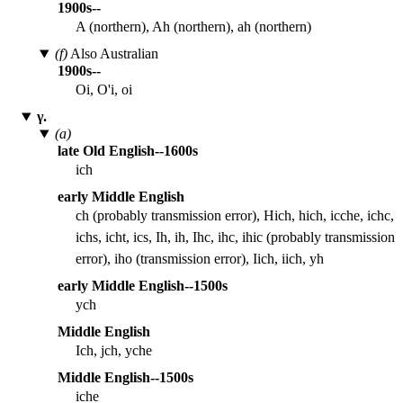
1900s--
A (northern), Ah (northern), ah (northern)
(f)
Also Australian
1900s--
Oi, O'i, oi
γ.
(a)
late Old English--1600s
ich
early Middle English
ch (probably transmission error), Hich, hich, icche, ichc,
ichs, icht, ics, Ih, ih, Ihc, ihc, ihic (probably transmission
error), iho (transmission error), Iich, iich, yh
early Middle English--1500s
ych
Middle English
Ich, jch, yche
Middle English--1500s
iche