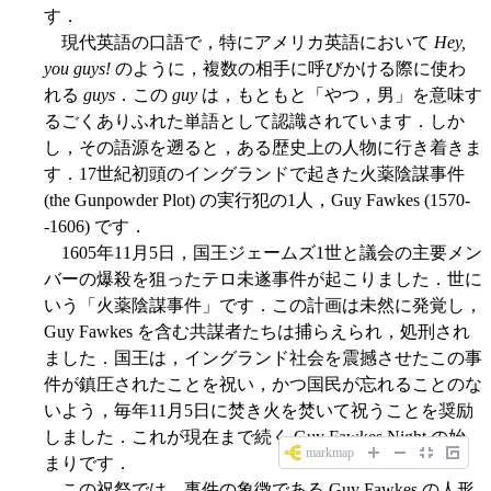
す．
現代英語の口語で，特にアメリカ英語において
Hey,
you guys!
のように，複数の相手に呼びかける際に使わ
れる
guys
．この
guy
は，もともと「やつ，男」を意味す
るごくありふれた単語として認識されています．しか
し，その語源を遡ると，ある歴史上の人物に行き着きま
す．17世紀初頭のイングランドで起きた火薬陰謀事件
(the Gunpowder Plot) の実行犯の1人，Guy Fawkes (1570-
-1606) です．
1605年11月5日，国王ジェームズ1世と議会の主要メン
バーの爆殺を狙ったテロ未遂事件が起こりました．世に
いう「火薬陰謀事件」です．この計画は未然に発覚し，
Guy Fawkes を含む共謀者たちは捕らえられ，処刑され
ました．国王は，イングランド社会を震撼させたこの事
件が鎮圧されたことを祝い，かつ国民が忘れることのな
いよう，毎年11月5日に焚き火を焚いて祝うことを奨励
しました．これが現在まで続く Guy Fawkes Night の始
markmap
まりです．
この祝祭では，事件の象徴である Guy Fawkes の人形