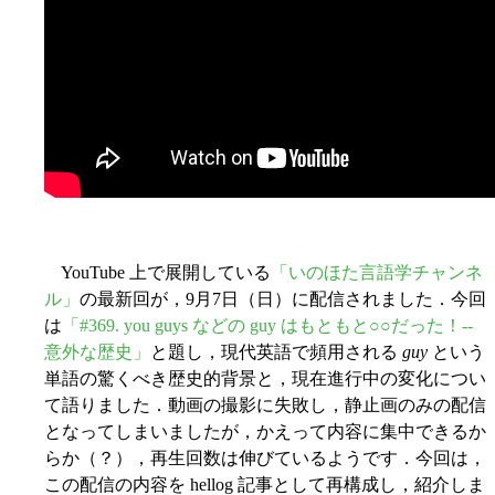
YouTube 上で展開している
「いのほた言語学チャンネ
ル」
の最新回が，9月7日（日）に配信されました．今回
は
「#369. you guys などの guy はもともと○○だった！--
意外な歴史」
と題し，現代英語で頻用される
guy
という
単語の驚くべき歴史的背景と，現在進行中の変化につい
て語りました．動画の撮影に失敗し，静止画のみの配信
となってしまいましたが，かえって内容に集中できるか
らか（？），再生回数は伸びているようです．今回は，
この配信の内容を hellog 記事として再構成し，紹介しま