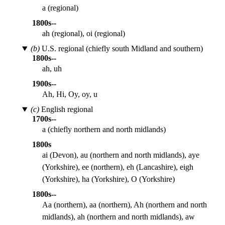
a (regional)
1800s--
ah (regional), oi (regional)
(b)
U.S. regional (chiefly south Midland and southern)
1800s--
ah, uh
1900s--
Ah, Hi, Oy, oy, u
(c)
English regional
1700s--
a (chiefly northern and north midlands)
1800s
ai (Devon), au (northern and north midlands), aye
(Yorkshire), ee (northern), eh (Lancashire), eigh
(Yorkshire), ha (Yorkshire), O (Yorkshire)
1800s--
Aa (northern), aa (northern), Ah (northern and north
midlands), ah (northern and north midlands), aw