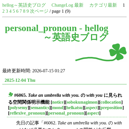
hellog～英語史ブログ
ChangeLog 最新
カテゴリ最新
1
2
3
4
5
6
7
8
9
次ページ
/ page 1 (9)
personal_pronoun -
hellog
～英語史ブログ
最終更新時間: 2026-07-15 01:27
2025-12-04 Thu
#6065.
Take an umbrella with you.
の
with you
に見られ
■
る空間関係明示機能
[
notice
][
sobokunagimon
][
collocation
]
[
polysemy
][
semantics
][
mond
][
helkatsu
][
aspect
][
preposition
]
[
reflexive_pronoun
][
personal_pronoun
][
aspect
]
先日の記事「#6062.
Take an umbrella with you.
の
with