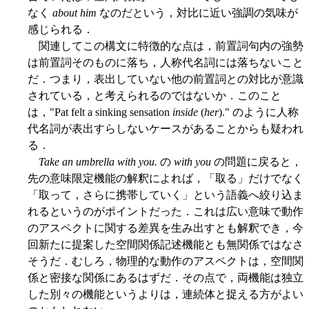
なく
about him
なのだという，対比に近い強調の気味が
感じられる．
関連してこの構文に特徴的な点は，前置詞句内の強勢
は前置詞そのものに落ち，人称代名詞には落ちないこと
だ．つまり，表出していない他の前置詞との対比が意識
されている，と考えられるのではないか．このこと
は，"Pat felt a sinking sensation
inside
(
her
)." のように人称
代名詞が表出すらしないケースがあることからも疑われ
る．
Take an umbrella with you.
の
with you
の問題に戻ると，
先の意味限定機能の解釈によれば，「取る」だけでなく
「取って，さらに携帯していく」という語義へ絞り込ま
れるというのがポイントだった．これは広い意味で動作
のアスペクトに関する差異を生み出すとも解釈でき，今
回新たに提案した空間関係記述機能とも無関係ではなさ
そうだ．むしろ，物理的な動作のアスペクトは，空間関
係と密接な関係にあるはずだ．その点で，両機能は独立
した別々の機能というよりは，連続体と捉える方がよい