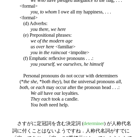
we who
have pledged allegiance to the flag, . . .
<formal>
you, to whom
I owe all my happiness, . . .
<formal>
(d) Adverbs:
you there
,
we here
(e) Prepositional phrases:
we of the modern age
us over here
<familiar>
you in the raincoat
<impolite>
(f) Emphatic reflexive pronouns . . .:
you yourself
,
we ourselves
,
he himself
Personal pronouns do not occur with determiners
(*
the she
, *
both they
), but the universal pronouns
all
,
both
, or
each
may occur after the pronoun head . . .:
We all
have our loyalties.
They each
took a candle.
You both
need help.
さすがに定冠詞を含む決定詞 (
determiner
) が人称代名
詞に付くことはないようですね．人称代名詞がすでに