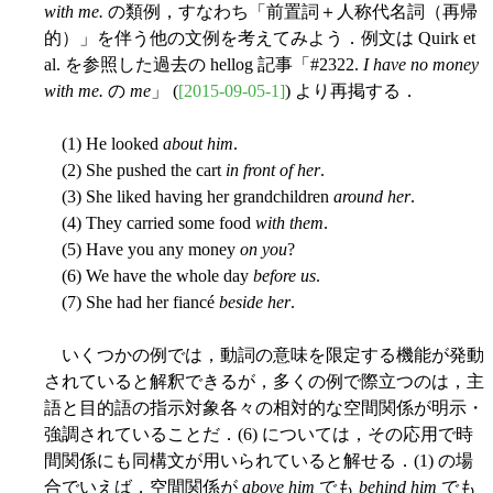
with me.
の類例，すなわち「前置詞＋人称代名詞（再帰
的）」を伴う他の文例を考えてみよう．例文は Quirk et
al. を参照した過去の hellog 記事「#2322.
I have no money
with me.
の
me
」 (
[2015-09-05-1]
) より再掲する．
(1) He looked
about him
.
(2) She pushed the cart
in front of her
.
(3) She liked having her grandchildren
around her
.
(4) They carried some food
with them
.
(5) Have you any money
on you
?
(6) We have the whole day
before us
.
(7) She had her fiancé
beside her
.
いくつかの例では，動詞の意味を限定する機能が発動
されていると解釈できるが，多くの例で際立つのは，主
語と目的語の指示対象各々の相対的な空間関係が明示・
強調されていることだ．(6) については，その応用で時
間関係にも同構文が用いられていると解せる．(1) の場
合でいえば，空間関係が
above him
でも
behind him
でも