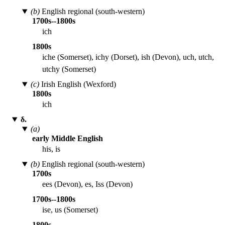
(b)
English regional (south-western)
1700s--1800s
ich
1800s
iche (Somerset), ichy (Dorset), ish (Devon), uch, utch,
utchy (Somerset)
(c)
Irish English (Wexford)
1800s
ich
δ.
(a)
early Middle English
his, is
(b)
English regional (south-western)
1700s
ees (Devon), es, Iss (Devon)
1700s--1800s
ise, us (Somerset)
1800s