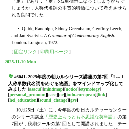
「定」であり，「定」の2重標示になってしまうからで
しょうか．人称代名詞の本質的特徴について考えさせら
れる良問でした．
・ Quirk, Randolph, Sidney Greenbaum, Geoffrey Leech,
and Jan Svartvik.
A Grammar of Contemporary English
.
London: Longman, 1972.
[
固定リンク
|
印刷用ページ
]
2025-11-10 Mon
#6041. 2025年度の朝カルシリーズ講座の第7回「I --- 1
■
人称単数代名詞をめぐる物語」をマインドマップ化して
みました
[
asacul
][
mindmap
][
notice
][
etymology
]
[
personal_pronoun
][
case
][
oe
][
indo-european
][
link
]
[
hel_education
][
sound_change
][
gvs
]
10月25日（土）に，今年度の朝日カルチャーセンター
のシリーズ講座
「歴史上もっとも不思議な英単語」
の第
7回が，秋期クールの第1回として開講されました．テー