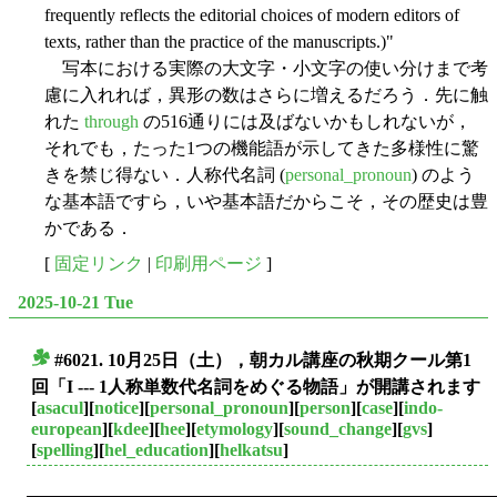
frequently reflects the editorial choices of modern editors of
texts, rather than the practice of the manuscripts.)"
写本における実際の大文字・小文字の使い分けまで考
慮に入れれば，異形の数はさらに増えるだろう．先に触
れた
through
の516通りには及ばないかもしれないが，
それでも，たった1つの機能語が示してきた多様性に驚
きを禁じ得ない．人称代名詞 (
personal_pronoun
) のよう
な基本語ですら，いや基本語だからこそ，その歴史は豊
かである．
[
固定リンク
|
印刷用ページ
]
2025-10-21 Tue
#6021. 10月25日（土），朝カル講座の秋期クール第1
■
回「I --- 1人称単数代名詞をめぐる物語」が開講されます
[
asacul
][
notice
][
personal_pronoun
][
person
][
case
][
indo-
european
][
kdee
][
hee
][
etymology
][
sound_change
][
gvs
]
[
spelling
][
hel_education
][
helkatsu
]