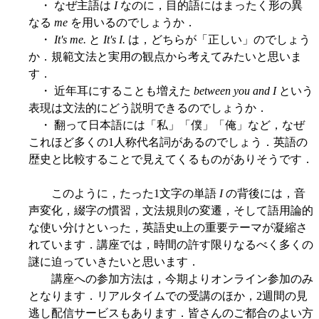
・ なぜ主語は
I
なのに，目的語にはまったく形の異
なる
me
を用いるのでしょうか．
・
It's me.
と
It's I.
は，どちらが「正しい」のでしょう
か．規範文法と実用の観点から考えてみたいと思いま
す．
・ 近年耳にすることも増えた
between you and I
という
表現は文法的にどう説明できるのでしょうか．
・ 翻って日本語には「私」「僕」「俺」など，なぜ
これほど多くの1人称代名詞があるのでしょう．英語の
歴史と比較することで見えてくるものがありそうです．
このように，たった1文字の単語
I
の背後には，音
声変化，綴字の慣習，文法規則の変遷，そして語用論的
な使い分けといった，英語史u上の重要テーマが凝縮さ
れています．講座では，時間の許す限りなるべく多くの
謎に迫っていきたいと思います．
講座への参加方法は，今期よりオンライン参加のみ
となります．リアルタイムでの受講のほか，2週間の見
逃し配信サービスもあります．皆さんのご都合のよい方