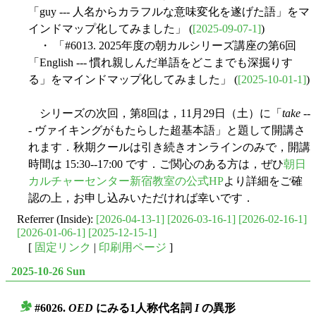
「guy --- 人名からカラフルな意味変化を遂げた語」をマ
インドマップ化してみました」 (
[2025-09-07-1]
)
・ 「#6013. 2025年度の朝カルシリーズ講座の第6回
「English --- 慣れ親しんだ単語をどこまでも深掘りす
る」をマインドマップ化してみました」 (
[2025-10-01-1]
)
シリーズの次回，第8回は，11月29日（土）に「
take
--
- ヴァイキングがもたらした超基本語」と題して開講さ
れます．秋期クールは引き続きオンラインのみで，開講
時間は 15:30--17:00 です．ご関心のある方は，ぜひ
朝日
カルチャーセンター新宿教室の公式HP
より詳細をご確
認の上，お申し込みいただければ幸いです．
Referrer (Inside):
[2026-04-13-1]
[2026-03-16-1]
[2026-02-16-1]
[2026-01-06-1]
[2025-12-15-1]
[
固定リンク
|
印刷用ページ
]
2025-10-26 Sun
#6026.
OED
にみる1人称代名詞
I
の異形
■