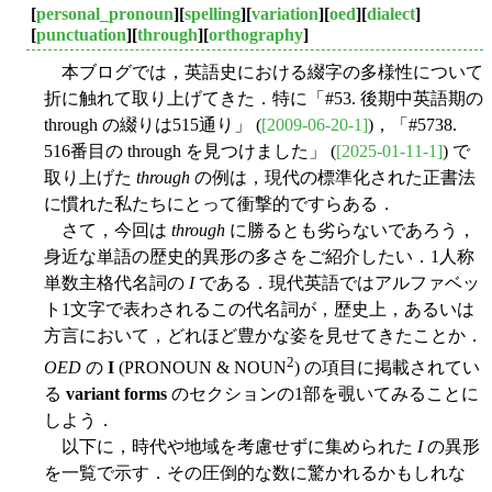
[
personal_pronoun
][
spelling
][
variation
][
oed
][
dialect
]
[
punctuation
][
through
][
orthography
]
本ブログでは，英語史における綴字の多様性について
折に触れて取り上げてきた．特に「#53. 後期中英語期の
through の綴りは515通り」 (
[2009-06-20-1]
)，「#5738.
516番目の through を見つけました」 (
[2025-01-11-1]
) で
取り上げた
through
の例は，現代の標準化された正書法
に慣れた私たちにとって衝撃的ですらある．
さて，今回は
through
に勝るとも劣らないであろう，
身近な単語の歴史的異形の多さをご紹介したい．1人称
単数主格代名詞の
I
である．現代英語ではアルファベッ
ト1文字で表わされるこの代名詞が，歴史上，あるいは
方言において，どれほど豊かな姿を見せてきたことか．
2
OED
の
I
(PRONOUN & NOUN
) の項目に掲載されてい
る
variant forms
のセクションの1部を覗いてみることに
しよう．
以下に，時代や地域を考慮せずに集められた
I
の異形
を一覧で示す．その圧倒的な数に驚かれるかもしれな