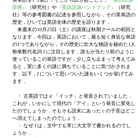
辞典』
（研究社）や
『英語語源ハンドブック』
（研究
社）等の参考図書の記述を参照しながら，その英単語の
歴史，ひいては英語全体の歴史を語ります．
来週末の10月25日（土）の講座は秋期クールの初回と
なります．今回は，英語において，最も短く身近な単語
の1つでありながら，その歴史に壮大な物語を秘めた1人
称単数代名詞
I
に注目します．誰もが当たり前のように
使っているこの単語ですが，少し立ち止まって考えてみ
ると，実に多くの謎に満ちていることに気づかされま
す．以下，
I
について思いついた謎をいくつか挙げてみ
ます．
・ 古英語では
ic
「イッチ」と発音されていました．
これが，いかにして現代の「アイ」という発音に変化し
たのでしょうか．そもそも語末にあった
c
の子音はどこ
へ消えてしまったのでしょう．
・ なぜ
I
は，文中でも常に大文字で書かれるのでし
ょうか．