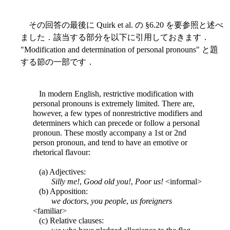
その回答の最後に Quirk et al. の §6.20 を要参照と述べ
ました．該当する部分を以下に引用しておきます．
"Modification and determination of personal pronouns" と題
する節の一部です．
In modern English, restrictive modification with
personal pronouns is extremely limited. There are,
however, a few types of nonrestrictive modifiers and
determiners which can precede or follow a personal
pronoun. These mostly accompany a 1st or 2nd
person pronoun, and tend to have an emotive or
rhetorical flavour:
(a) Adjectives:
Silly me!
,
Good old you!
,
Poor us!
<informal>
(b) Apposition:
we doctors
,
you people
,
us foreigners
<familiar>
(c) Relative clauses: