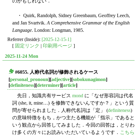
のかもしれない．
・ Quirk, Randolph, Sidney Greenbaum, Geoffrey Leech,
and Jan Svartvik.
A Comprehensive Grammar of the English
Language
. London: Longman, 1985.
Referrer (Inside):
[2025-12-15-1]
[
固定リンク
|
印刷用ページ
]
2025-11-24 Mon
#6055. 人称代名詞が修飾されるケース
■
[
personal_pronoun
][
adjective
][
sobokunagimon
]
[
definiteness
][
determiner
][
article
]
先日，知識共有サービス
mond
に「なぜ形容詞は代名
詞 (she, it, mine…) を修飾できないんですか？」という質
問が寄せられました．人称代名詞は「定」 (
definiteness
)
の意味特徴をもち，かつ主たる機能が「指示」であると
いう観点から回答してみました．今回の回答は，とりわ
け多くの方々にお読みいただいているようです．
こちら