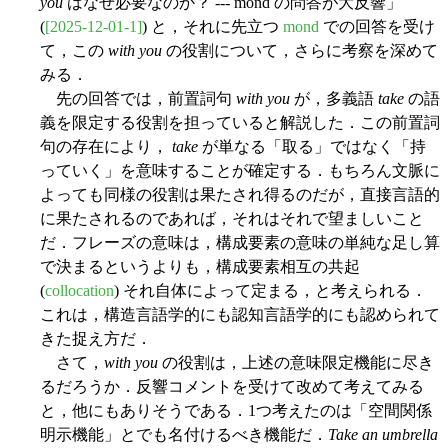
you
はなぜ必要なのか？ --- mond の問答が大反響」
(
[2025-12-01-1]
) と，それに先立つ
mond
での回答を受け
て，この
with you
の役割について，さらに考察を深めて
みる．
先の回答では，前置詞句
with you
が，多義語
take
の語
義を限定する役割を担っていると解説した．この前置詞
句の存在により，
take
が単なる「取る」ではなく「持
っていく」を意味することが確定する．もちろん文脈に
よっても同様の役割は果たされ得るのだが，直接言語的
に果たされるのであれば，それはそれで望ましいこと
だ．フレーズの意味は，構成要素の意味の単純な足し算
で決まるというよりも，構成要素相互の共起
(
collocation
) それ自体によって定まる，と考えられる．
これは，構造言語学的にも認知言語学的にも認められて
きた捉え方だ．
さて，
with you
の役割は，上述の意味限定機能に尽き
るだろうか．反響コメントを受けて改めて考えてみる
と，他にもありそうである．1つ考えたのは「空間関係
明示機能」とでも名付けるべき機能だ．
Take an umbrella